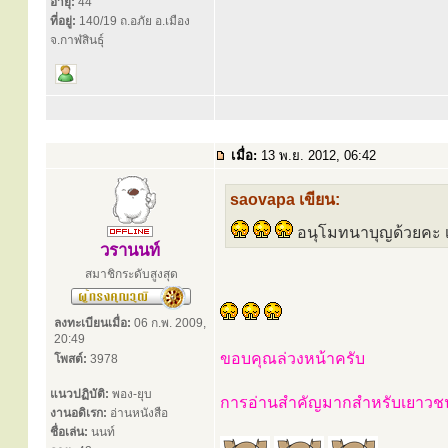
อายุ:
44
ที่อยู่:
140/19 ถ.อภัย อ.เมือง
จ.กาฬสินธุ์
เมื่อ:
13 พ.ย. 2012, 06:42
saovapa เขียน:
อนุโมทนาบุญด้วยคะ เด
วรานนท์
สมาชิกระดับสูงสุด
ลงทะเบียนเมื่อ:
06 ก.พ. 2009,
20:49
ขอบคุณล่วงหน้าครับ
โพสต์:
3978
แนวปฏิบัติ:
พอง-ยุบ
การอ่านสำคัญมากสำหรับเยาวชนใน
งานอดิเรก:
อ่านหนังสือ
ชื่อเล่น:
นนท์