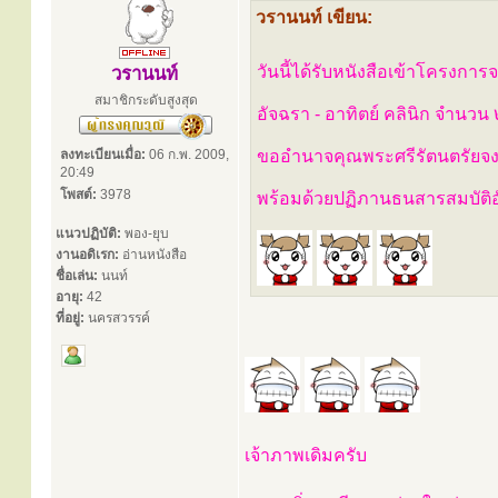
วรานนท์ เขียน:
วันนี้ได้รับหนังสือเข้าโครงการ
วรานนท์
สมาชิกระดับสูงสุด
อัจฉรา - อาทิตย์ คลินิก จำนวน
ลงทะเบียนเมื่อ:
06 ก.พ. 2009,
ขออำนาจคุณพระศรีรัตนตรัยจงป
20:49
โพสต์:
3978
พร้อมด้วยปฏิภานธนสารสมบัติ
แนวปฏิบัติ:
พอง-ยุบ
งานอดิเรก:
อ่านหนังสือ
ชื่อเล่น:
นนท์
อายุ:
42
ที่อยู่:
นครสวรรค์
เจ้าภาพเดิมครับ