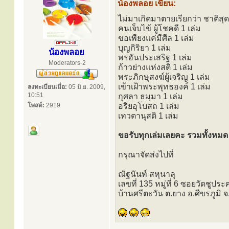
น้องพลอย เขียน:
ไม่มาเกิดมาตายเรียกว่า ชาติสุด
คนเจ็บไข้ ผู้โชคดี 1 เล่ม
ขอเพียงแค่มีศีล 1 เล่ม
บุญกิริยา 1 เล่ม
น้องพลอย
พรอันประเสริฐ 1 เล่ม
Moderators-2
ก้าวย่างแห่งสติ 1 เล่ม
พระภิกษุสงฆ์ผู้เจริญ 1 เล่ม
เข้าเฝ้าพระพุทธองค์ 1 เล่ม
ลงทะเบียนเมื่อ:
05 มิ.ย. 2009,
10:51
กุศลา ธมฺมา 1 เล่ม
โพสต์:
2919
อริยอุโบสถ 1 เล่ม
เทวตานุสติ 1 เล่ม
ขอรับทุกเล่มเลยคะ รวมทั้งหมด
กรุณาจัดส่งไปที่
ณัฐนันท์ สหุนาลุ
เลขที่ 135 หมู่ที่ 6 ซอยวัดชูป
บ้านศรีตะวัน ต.ยาง อ.ศีขรภูมิ จ