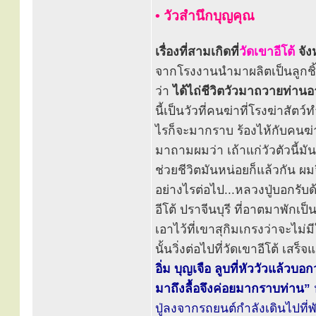
• วัวสำนึกบุญคุณ
เรื่องที่สามเกิดที่
วัดเขาอีโต้
จัง
จากโรงงานนำมาผลิตเป็นลูกชิ้น 
ว่า
ได้ไถ่ชีวิตวัวมาถวายท่านอา
นี้เป็นวัวที่คนฆ่าที่โรงฆ่าสัตว
ไรก็จะมากราบ ร้องไห้กับคนฆ่า
มาถามผมว่า เถ้าแก่วัวตัวนี้มัน
ช่วยชีวิตมันหน่อยก็แล้วกัน ผม
อย่างไรต่อไป...หลวงปู่บอกรับด
อีโต้ ปราจีนบุรี ที่อาตมาพักเป
เอาไว้ที่เขาสุกิมเกรงว่าจะไม่มี
นั้นวิ่งต่อไปที่วัดเขาอีโต้ เสร
อิ่ม บุญเจือ ลูบที่หัววัวแล้ว
มาถึงลื้อจึงค่อยมากราบท่าน”
ปู่ลงจากรถยนต์กำลังเดินไปที่