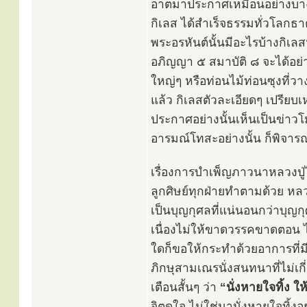
อาตมาประกาศเหมือนอย่างบางท่
กิเลส ได้สำเร็จธรรมทั่วโลกธ
พระอรหันต์นั้นมีอะไรบ้างกิเล
อภิญญา ๕ สมาบัติ ๘ จะได้อย่
ใหญ่ๆ หรือท่อนไม้ท่อนซุงที่วา
แล้ว กิเลสตัวละเอียดๆ เปรียบเ
ประกาศอย่างนั้นเห็นเป็นข่าวโ
อารมณ์โทสะอย่างนั้น ก็พิจารณ
เรื่องการบำเพ็ญภาวนาหลวงปู่ไม
ลูกศิษย์ทุกฝ่ายทำตามด้วย ห
เป็นบุญกุศลที่แน่นอนกว่าบุญกุ
เนื่องไม่ให้ขาดวรรคขาดตอน ไ
ใดก็ขอให้กระทำด้วยอาการที่มีส
ภิกษุสามเณรนั่งสนทนาที่ไม่เกี
เตือนสั้นๆ ว่า
“นั่งหายใจทิ้ง ใ
จิตดูใจ ไม่ใช่มานั่งหายใจทิ้งอย