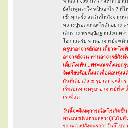
ฟ้าแล้ว จึงนำน้ำล้างหน้า ยาสีฟ
ยังไม่พูดว่าใครเป็นอะไร ? ที
เช้าทุกครั้ง แต่วันนี้หลังจากห
หลวงปู่รอเวลาอะไรสักอย่าง คร
เดินทาง พระอุปัฏฐากสังเกตว่า
โอกาสครับ ท่านอาจารย์จะเดินท
ครูบาอาจารย์ก่อน เดี๋ยวจะไม่
อาจารย์จวน ท่านอาจารย์สิงห์ท
เดี๋ยวไม่ทัน
...
พระเณรทั้งแปดรูป
จิตเรียบร้อยตั้งแต่เมื่อค่อนรุ่งแล
กันทีเดียวถึง ๕ รูป และจะฉีกร
เริ่มเป็นห่วงครูบาอาจารย์ที่จะส
เร็วที่สุด
วันนี้จะมีเหตุการณ์อะไรเกิดขึ
พระเณรเดินตามหลวงปู่ยังไม่ทั
รถ หลวงปู่สั่งคนรถว่าวันนี้ไ