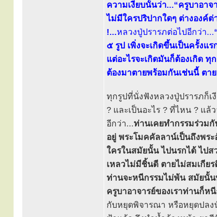
ความเงียบนั้นว่า...“ครูบาอาจาร
ไม่มีใครปริปากใดๆ ต่างองค์ต่
!...
หลวงปู่ปรารภต่อไปอีกว่า...
๕ รูป เพิ่งจะเกิดขึ้นเป็นครั้งแ
แต่อะไรจะเกิดมันก็ต้องเกิด ทุก
ต้องมาตายพร้อมกันเช่นนี้ ตา
ทุกรูปที่นั่งฟังหลวงปู่ปรารภก็
? และเป็นอะไร ? ที่ไหน ? แล้วจ
อีกว่า...
ท่านเคยทำกรรมร่วมกัน
อยู่ พระโมคคัลลาน์เป็นถึงพระ
ใครในสมัยนั้น ไปนรกได้ ไปสว
เหลวไม่มีชิ้นดี ตายไม่สมเกี
ท่านจะหนีกรรมไม่พ้น สมัยนั้น
ครูบาอาจารย์ของเราท่านก็หนีก
กับหยุดพิจารณา หรือหยุดปลงนั