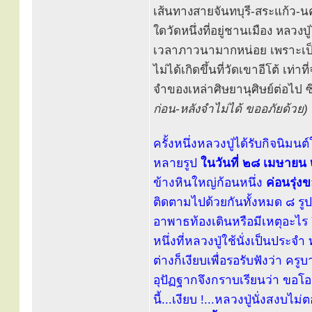
เส้นทางสายจันทบุรี-สระแก้ว-นค
ใดวัดหนึ่งที่อยู่ชานเมือง หลวงปู
เวลาภาวนามากหน่อย เพราะเป็นสถ
ไม่ได้เกิดขึ้นที่วัดเขาอีโต้ เท่
จำของเหล่าศิษยานุศิษย์ต่อไป ซึ่งเ
ก่อน-หลังจำไม่ได้ ขออภัยด้วย)
ครั้งหนึ่งหลวงปู่ได้รับกิจนิ
หลายรูป
ในวันที่ ๒๘ เมษายน 
ข้างหินใหญ่ก้อนหนึ่ง
ค่อนรุ่ง
ติดตามไปด้วยกันทั้งหมด ๘ รูป 
อาพาธท้องเดินหรือมีเหตุอะไร จึ
หนึ่งที่หลวงปู่ใช้นั่งเป็นประจ
ต่างก็เงียบเพื่อรอรับฟังว่า ค
อุปัฏฐากจึงกราบเรียนว่า ขอโ
นี้...เงียบ !...หลวงปู่นั่งสงบไม่