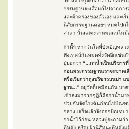
วัด หลวงปู่จะบอกว่า เอกลัก
กรรมฐานจะเสื่อมก็ไปจากการละ
และผ้าครองของตัวเอง และเริ่
นิสัยกรรมฐานค่อยๆ หมดไปเมื่
ศาลา นั่นแสดงว่าหมดแน่ไม่มี
กาน้ำ
หากวันใดที่บังเอิญหลวง
ฟังเทศน์กันหมดทั้งวัดอีกเช่น
ปู่บอกว่า
“...กาน้ำเป็นบริขาร
ก่อนพระกรรมฐานเราจะขาดเสีย
หรือเรียกว่าถุงบริขารบนบ่า 
ฐาน...”
อยู่วัดก็เหมือนกัน บาต
เช้าลงมาจากกุฏิก็ถือกาน้ำมาพ
ช่วยกันจัดโรงฉันก่อนไปบิณฑบา
กลาง เสร็จแล้วจึงออกบิณฑบาต
กาน้ำไว้ก่อน หลวงปู่จะถามว่า 
ทีหลัง หรือปูผ้านิสีทนะทีหลั