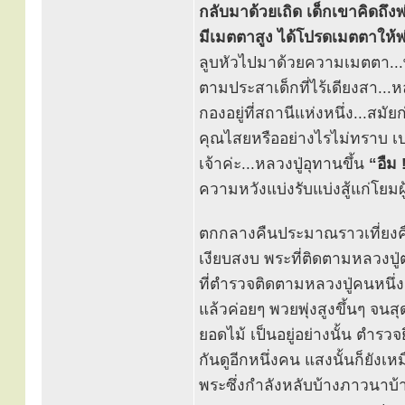
กลับมาด้วยเถิด เด็กเขาคิดถึงพ
มีเมตตาสูง ได้โปรดเมตตาให้พ่
ลูบหัวไปมาด้วยความเมตตา...พ่
ตามประสาเด็กที่ไร้เดียงสา...หลว
กองอยู่ที่สถานีแห่งหนึ่ง...สม
คุณไสยหรืออย่างไรไม่ทราบ เปล
เจ้าค่ะ...หลวงปู่อุทานขึ้น
“อืม 
ความหวังแบ่งรับแบ่งสู้แก่โยม
ตกกลางคืนประมาณราวเที่ยงค
เงียบสงบ พระที่ติดตามหลวงป
ที่ตำรวจติดตามหลวงปู่คนหนึ่ง
แล้วค่อยๆ พวยพุ่งสูงขึ้นๆ จนส
ยอดไม้ เป็นอยู่อย่างนั้น ตำร
กันดูอีกหนึ่งคน แสงนั้นก็ยังเ
พระซึ่งกำลังหลับบ้างภาวนาบ้