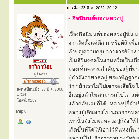
เมื่อ:
23 มี.ค. 2022, 20:12
• กิจนิมนต์ของหลวงปู่
เรื่องกิจนิมนต์ของหลวงปู่นั้
จากวัดตั้งแต่ตีสามหรือตีสี่ เ
ทำบุญถวายครูบาอาจารย์บ้าง หร
เป็นสิริมงคลในงานหรือเป็นเกี
สาวิกาน้อย
มองเห็นความสำคัญของผู้ที่มา
ผู้จัดการ
ปู่กำลังอาพาธอยู่ พระอุปัฏฐาก
ว่า
“ถ้าเราไม่ไปเขาจะเสียใจ ไป
ลงทะเบียนเมื่อ:
27 มี.ค. 2006,
อื่นอยู่แล้วไม่สามารถไปได้ แต
17:34
โพสต์:
8158
แล้วกลับเลยก็ได้” หลวงปู่ก็จำเ
อายุ:
0
หลวงปู่เดินทางไป นอกจากหลวง
เท่านั้นยังไม่พอหลวงปู่ก็ยังใ
เกิดขึ้นที่ใดให้เอาไว้ที่แห่งน
หลวงปู่ไป เจ้าอาวาสบางวัดยัง