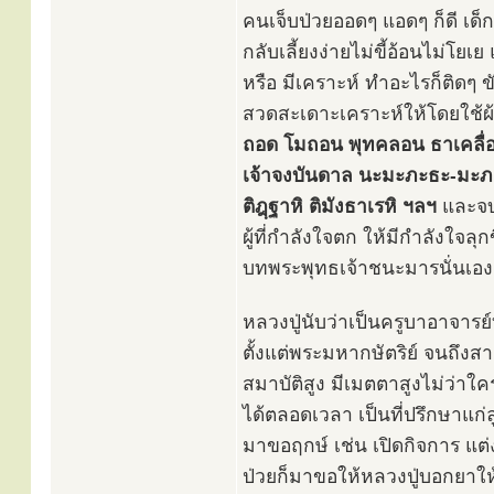
คนเจ็บป่วยออดๆ แอดๆ ก็ดี เด็กเ
กลับเลี้ยงง่ายไม่ขี้อ้อนไม่โย
หรือ มีเคราะห์ ทำอะไรก็ติดๆ ขัดๆ
สวดสะเดาะเคราะห์ให้โดยใช้
ถอด โมถอน พุทคลอน ธาเคลื่อน
เจ้าจงบันดาล นะมะภะธะ-มะ
ติฎฺฐาหิ ติมังธาเรหิ ฯลฯ
และจบล
ผู้ที่กำลังใจตก ให้มีกำลังใจลุ
บทพระพุทธเจ้าชนะมารนั่นเอง ซ
หลวงปู่นับว่าเป็นครูบาอาจารย์
ตั้งแต่พระมหากษัตริย์ จนถึง
สมาบัติสูง มีเมตตาสูงไม่ว่า
ได้ตลอดเวลา เป็นที่ปรึกษาแก่ล
มาขอฤกษ์ เช่น เปิดกิจการ แต่ง
ป่วยก็มาขอให้หลวงปู่บอกยาให้ 