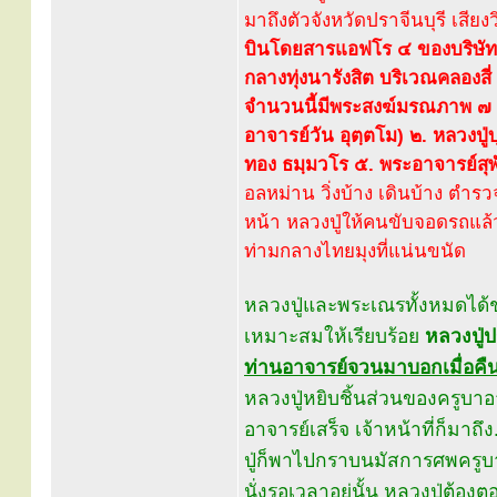
มาถึงตัวจังหวัดปราจีนบุรี เสียง
บินโดยสารแอฟโร ๔ ของบริษัทก
กลางทุ่งนารังสิต บริเวณคลองสี่
จำนวนนี้มีพระสงฆ์มรณภาพ ๗ รู
อาจารย์วัน อุตฺตโม) ๒. หลวงปู
ทอง ธมฺมวโร ๕. พระอาจารย์สุพ
อลหม่าน วิ่งบ้าง เดินบ้าง ตำ
หน้า หลวงปู่ให้คนขับจอดรถแล้ว
ท่ามกลางไทยมุงที่แน่นขนัด
หลวงปู่และพระเณรทั้งหมดได้ช
เหมาะสมให้เรียบร้อย
หลวงปู่
ท่านอาจารย์จวนมาบอกเมื่อคืนว
หลวงปู่หยิบชิ้นส่วนของครูบาอ
อาจารย์เสร็จ เจ้าหน้าที่ก็มาถ
ปู่ก็พาไปกราบนมัสการศพครูบาอ
นั่งรอเวลาอยู่นั้น หลวงปู่ต้อง