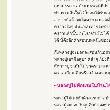
แห่งกรรม สมดังพุทธพจน์ที่ว่า
ทำกรรมอันใดไว้ก็ย่อมได้รับผล
อาจารย์แล้วจะไม่ตาย ตายเหมือ
คราวจริงๆ นั่นแหละอาจจะช่วยให
คราวแล้วนั้น อะไรก็ช่วยไม่ได
ได้ นี่คืออีกคำสอนบทหนึ่งของหล
ถึงหลวงปู่จะบอกจะสอนกันอย่างไ
หลวงปู่เอามือลูบๆ คลำๆ ก็ยัง
สักการบูชากันไม่ขาดระยะหลวงป
ความเสื่อมเสียหรือสร้างความเ
• หลวงปู่ไม่พักแรมในบ้านโ
หลวงปู่ไม่เคยพักค้างแรมตามบ
หลวงปู่จะบอกกับลูกศิษย์ของท่าน