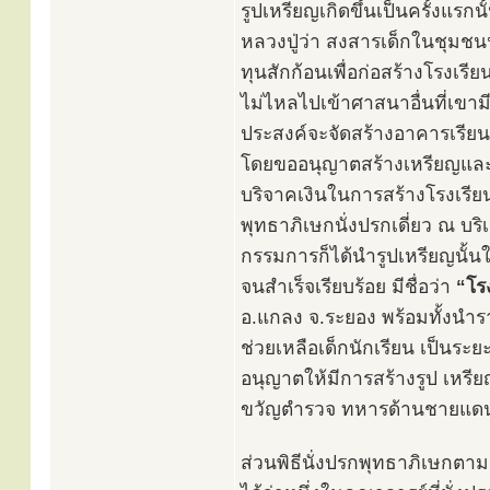
รูปเหรียญเกิดขึ้นเป็นครั้งแรก
หลวงปู่ว่า สงสารเด็กในชุมชนนั
ทุนสักก้อนเพื่อก่อสร้างโรงเรี
ไม่ไหลไปเข้าศาสนาอื่นที่เขามี
ประสงค์จะจัดสร้างอาคารเรียน 
โดยขออนุญาตสร้างเหรียญและรู
บริจาคเงินในการสร้างโรงเรีย
พุทธาภิเษกนั่งปรกเดี่ยว ณ บ
กรรมการก็ได้นำรูปเหรียญนั้นใ
จนสำเร็จเรียบร้อย มีชื่อว่า
“โร
อ.แกลง จ.ระยอง พร้อมทั้งนำราย
ช่วยเหลือเด็กนักเรียน เป็นระย
อนุญาตให้มีการสร้างรูป เหรีย
ขวัญตำรวจ ทหารด้านชายแดน ตาม
ส่วนพิธีนั่งปรกพุทธาภิเษกตาม