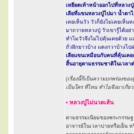
เหยียดเท้าหน้าออกไปที่หลวงปู
เลียที่แขนหลวงปู่ไปมา น้ำตาไ
เคยเห็นวัว วัวก็ยังไม่เคยเห็นหลว
มาถวายหลวงปู่ วัวเขารู้ได้อย่า
ทำไมวัวจึงไม่ไปคุ้นเคยด้วย แล
ถั่วฝักยาวบ้าง แตงกวาบ้างไป
เลียแขนเหมือนกับคนที่คุ้นเคยกั
สิ้นอายุตามธรรมชาติในเวลาต่
(เรื่องนี้ก็เป็นความบกพร่องของล
เป็นใคร ที่ไหน ทำไมจึงมาเกี่ยวข้
• หลวงปู่ไม่นวดเส้น
ตามธรรมเนียมของพระกรรมฐานทั
อาจารย์ในเวลาบ่ายหรือเย็น หร