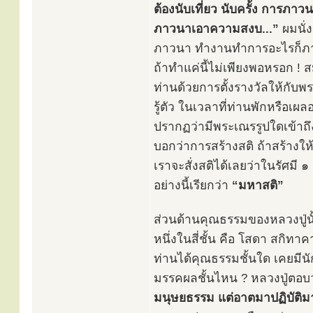
ต้องนับเที่ยว นับครั้ง การภา
ภาวนาเอาความสงบ...”
ผมนั่
ภาวนา ทำงานทำการอะไรก็ภาวน
ถ้าทำแค่นี้ไม่เพียงพอหรอก !
ท่านด้วยการตั้งรางวัลให้กับพร
รู้ตัว ในเวลาที่ท่านพักหรือเผ
ปรากฏว่ามีพระเณรรูปใดเข้าถึงต
บอกว่าการสร้างสติ ถ้าสร้างให้
เราจะสั่งสติได้เลยว่าในรัศมี ๑ ว
อย่างนี้เรียกว่า
“มหาสติ”
ส่วนด้านคุณธรรมของหลวงปู่นั้
หนึ่งในสี่ชั้น คือ โสดา สกิท
ท่านได้คุณธรรมชั้นใด เคยมีน
มรรคผลชั้นไหน ? หลวงปู่ตอบ
มนุษยธรรม แต่อาตมาปฏิบัติมา