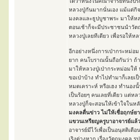
ได้ว่าหนึ่งในคณาจารย์ที่นั่ง
หลวงปู่กันมากนั่นเอง แม้แต่กิ
มงคลและธูปบูชาพระ มาให้หลว
ตอนเช้าก็จะมีประชาชนนำวัตถ
หลวงปู่เลยทีเดียว เพื่อรอให้ห
อีกอย่างหนึ่งการเป่ากระหม่อม ใน
ยาก คนโบราณนั้นถือกันว่า ถ้าใ
มาให้หลวงปู่เป่ากระหม่อมให้ 
ขอเป่าบ้าง ทำไปทำมาก็เลยเป็นอี
หมดเคราะห์ หรือเฮง ทำนองนั้น
เป็นร้อยๆ คนเลยที่เดียว แต่หล
หลวงปู่ก็จะสอนให้เข้าใจในห
มงคลตื่นข่าว ไม่ให้เชื่อฤกษ์ย
แขวนเหรียญครูบาอาจารย์แล้ว
อาจารย์มีไว้เพื่อเป็นอนุสติเต
เริงต่างหาก เรื่องวัตถุมงคล ร