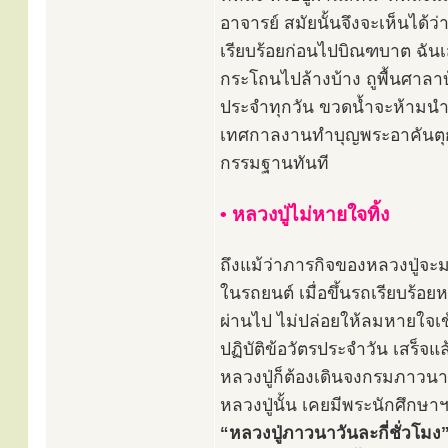
อาจารย์ สมัยนั้นจึงจะเห็นได้ว
เรียบร้อยก่อนไปบิณฑบาต ฉันเ
กระโถนไปล้างบ้าง ถูพื้นศาลาบ
ประจำทุกวัน ขวดน้ำจะห้ามนำม
เทศกาลงานทำบุญพระอาคันตุกะจ
กรรมฐานทันที
• หลวงปู่ไม่หายใจทิ้ง
ถึงแม้ว่าภารกิจของหลวงปู่จะม
ในรถยนต์ เมื่อขึ้นรถเรียบร้อ
ผ่านไป ไม่ปล่อยให้ลมหายใจเข
ปฏิบัติข้อวัตรประจำวัน เสร็จแล
หลวงปู่ก็ต้องเดินจงกรมภาวนาอ
หลวงปู่นั้น เคยมีพระนักศึกษา
“หลวงปู่ภาวนาวันละกี่ชั่วโมง