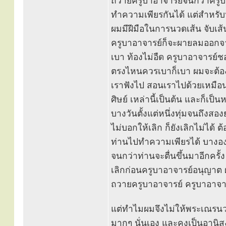
ถวายครูบาอาจารย์จนกว่าครูบาอ
ทำความเพียรกันได้ แต่สำหรั
ผมมีฝีมือในการนวดเส้น จับเส
ครูบาอาจารย์ก็จะผายลมออกจาก
เบา ท้องไม่อืด ครูบาอาจารย์
ตรงไหนควรเบาก็เบา ผมจะต้อง
เราฟังไป สอนเราไปด้วยเหมือนพ
ศิษย์ เหล่านี้เป็นต้น และก็เป็
บางวันตั้งแต่หนึ่งทุ่มจนถึงสอง
ไม่บอกให้เลิก ก็ยังเลิกไม่ได
ท่านไปทำความเพียรได้ บางอง
จนกว่าท่านจะตื่นขึ้นมาอีกครั้
เลิกก่อนครูบาอาจารย์อนุญาต ผ
ถวายครูบาอาจารย์ ครูบาอาจาร
แต่ทำไมผมจึงไม่ให้พระเณรนว
มากๆ นั่นเอง และคงเป็นอานิส