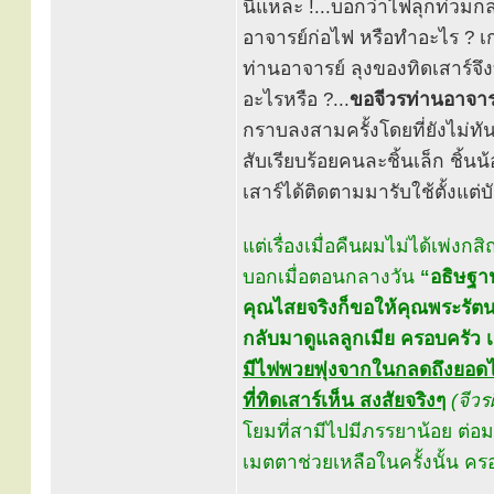
นี่แหละ !...บอกว่าไฟลุกท่วมก
อาจารย์ก่อไฟ หรือทำอะไร ? เ
ท่านอาจารย์ ลุงของทิดเสาร์จ
อะไรหรือ ?...
ขอจีวรท่านอาจารย
กราบลงสามครั้งโดยที่ยังไม่ทั
สับเรียบร้อยคนละชิ้นเล็ก ชิ้น
เสาร์ได้ติดตามมารับใช้ตั้งแต่บั
แต่เรื่องเมื่อคืนผมไม่ได้เพ่ง
บอกเมื่อตอนกลางวัน
“อธิษฐาน
คุณไสยจริงก็ขอให้คุณพระรัตน
กลับมาดูแลลูกเมีย ครอบครัว เถ
มีไฟพวยพุ่งจากในกลดถึงยอดไม้ได
ที่ทิดเสาร์เห็น สงสัยจริงๆ
(จีวร
โยมที่สามีไปมีภรรยาน้อย ต่
เมตตาช่วยเหลือในครั้งนั้น คร