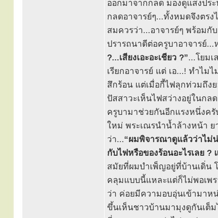
ออกมาจากกลด มองดูแสงประหลา
กลดอาจารย์ๆ...ทั้งหมดจึงตรง
สมควรว่า...อาจารย์ๆ พร้อมกับ
ปรารถนาดีต่อครูบาอาจารย์...ห
?...เสียงเอะอะเชียว ?”
...โยมเ
เรียกอาจารย์ แต่ เอ...! ทำไมไม
สึกร้อน แต่เมื่อกี้ไฟลุกท่วมถึ
ปัสสาวะเห็นไฟสว่างอยู่ในกล
ครูบามาช่วยกันอีกแรงหนึ่งครับ
ใหม่ พระเณรนำน้ำล้างหน้า ยาส
ว่า...
“ผมพิจารณาดูแล้วว่าไม่น่
กับไฟหรือของร้อนอะไรเลย ? แ
สมัยที่ผมบำเพ็ญอยู่ที่บ้านเดิ
คลุมแบบนี้แหละแต่ก็ไม่พอเ
ว่า ค่อยมีความอบอุ่นเข้ามาหน
ขึ้นเห็นชาวบ้านมามุงดูกันเต็