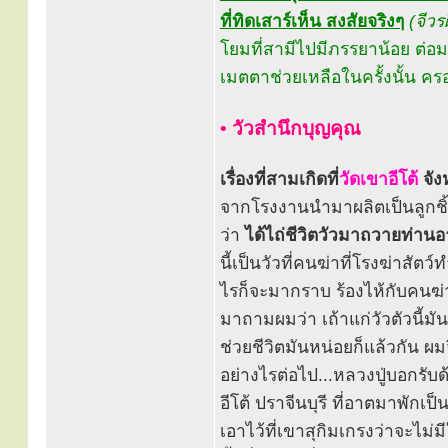
ที่ทิดเสาร์เห็น สงสัยจริงๆ
(จีวร
โยมที่สามีไปมีภรรยาน้อย ต่
เมตตาช่วยเหลือในครั้งนั้น คร
• วัวสำนึกบุญคุณ
เรื่องที่สามเกิดที่
วัดเขาอีโต้
จัง
จากโรงงานนำมาผลิตเป็นลูกชิ้น 
ว่า
ได้ไถ่ชีวิตวัวมาถวายท่านอา
นี้เป็นวัวที่คนฆ่าที่โรงฆ่าสัตว
ไรก็จะมากราบ ร้องไห้กับคนฆ่า
มาถามผมว่า เถ้าแก่วัวตัวนี้มัน
ช่วยชีวิตมันหน่อยก็แล้วกัน ผม
อย่างไรต่อไป...หลวงปู่บอกรับด
อีโต้ ปราจีนบุรี ที่อาตมาพักเป
เอาไว้ที่เขาสุกิมเกรงว่าจะไม่มี