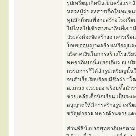
รูปเหรียญเกิดขึ้นเป็นครั้งแรก
หลวงปู่ว่า สงสารเด็กในชุมชนนั
ทุนสักก้อนเพื่อก่อสร้างโรงเรี
ไม่ไหลไปเข้าศาสนาอื่นที่เขามี
ประสงค์จะจัดสร้างอาคารเรียน 
โดยขออนุญาตสร้างเหรียญและรู
บริจาคเงินในการสร้างโรงเรีย
พุทธาภิเษกนั่งปรกเดี่ยว ณ บ
กรรมการก็ได้นำรูปเหรียญนั้นใ
จนสำเร็จเรียบร้อย มีชื่อว่า
“โร
อ.แกลง จ.ระยอง พร้อมทั้งนำราย
ช่วยเหลือเด็กนักเรียน เป็นระย
อนุญาตให้มีการสร้างรูป เหรีย
ขวัญตำรวจ ทหารด้านชายแดน ตาม
ส่วนพิธีนั่งปรกพุทธาภิเษกตาม