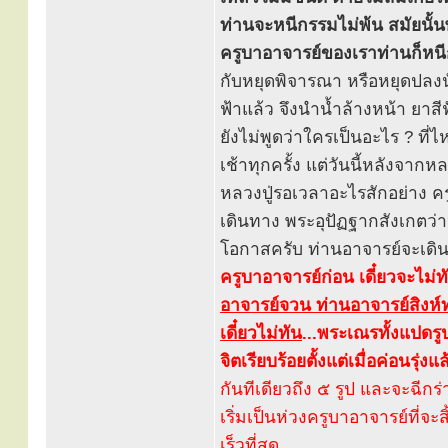
ท่านจะหนีกรรมไม่พ้น สมัยนั้น
ครูบาอาจารย์ของเราท่านก็หนีก
กับหยุดพิจารณา หรือหยุดปลงนั
ฟ้าแล้ว จึงนำน้ำล้างหน้า ยาสีฟ
ยังไม่พูดว่าใครเป็นอะไร ? ที
เช้าทุกครั้ง แต่วันนี้หลังจากห
หลวงปู่รอเวลาอะไรสักอย่าง คร
เดินทาง พระอุปัฏฐากสังเกตว่า
โอกาสครับ ท่านอาจารย์จะเดินท
ครูบาอาจารย์ก่อน เดี๋ยวจะไม่
อาจารย์จวน ท่านอาจารย์สิงห์ท
เดี๋ยวไม่ทัน
...
พระเณรทั้งแปดรูป
จิตเรียบร้อยตั้งแต่เมื่อค่อนรุ่งแล
กันทีเดียวถึง ๕ รูป และจะฉีกร
เริ่มเป็นห่วงครูบาอาจารย์ที่จะส
เร็วที่สุด