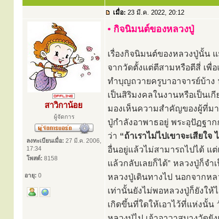
เมื่อ:
23 มี.ค. 2022, 20:12
• กิจนิมนต์ของหลวงปู่
เรื่องกิจนิมนต์ของหลวงปู่นั้
จากวัดตั้งแต่ตีสามหรือตีสี่ เ
ทำบุญถวายครูบาอาจารย์บ้าง หร
เป็นสิริมงคลในงานหรือเป็นเกี
สาวิกาน้อย
มองเห็นความสำคัญของผู้ที่มา
ผู้จัดการ
ปู่กำลังอาพาธอยู่ พระอุปัฏฐาก
ว่า
“ถ้าเราไม่ไปเขาจะเสียใจ ไป
ลงทะเบียนเมื่อ:
27 มี.ค. 2006,
อื่นอยู่แล้วไม่สามารถไปได้ แต
17:34
โพสต์:
8158
แล้วกลับเลยก็ได้” หลวงปู่ก็จำเ
อายุ:
0
หลวงปู่เดินทางไป นอกจากหลวง
เท่านั้นยังไม่พอหลวงปู่ก็ยังใ
เกิดขึ้นที่ใดให้เอาไว้ที่แห่งน
หลวงปู่ไป เจ้าอาวาสบางวัดยัง