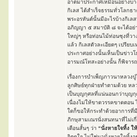
อาตมาประกาศเหมือนอย่างบางท่
กิเลส ได้สำเร็จธรรมทั่วโลกธ
พระอรหันต์นั้นมีอะไรบ้างกิเล
อภิญญา ๕ สมาบัติ ๘ จะได้อย่
ใหญ่ๆ หรือท่อนไม้ท่อนซุงที่วา
แล้ว กิเลสตัวละเอียดๆ เปรียบเ
ประกาศอย่างนั้นเห็นเป็นข่าวโ
อารมณ์โทสะอย่างนั้น ก็พิจารณ
เรื่องการบำเพ็ญภาวนาหลวงปู่ไม
ลูกศิษย์ทุกฝ่ายทำตามด้วย ห
เป็นบุญกุศลที่แน่นอนกว่าบุญกุ
เนื่องไม่ให้ขาดวรรคขาดตอน ไ
ใดก็ขอให้กระทำด้วยอาการที่มีส
ภิกษุสามเณรนั่งสนทนาที่ไม่เกี
เตือนสั้นๆ ว่า
“นั่งหายใจทิ้ง ใ
จิตดูใจ ไม่ใช่มานั่งหายใจทิ้งอย