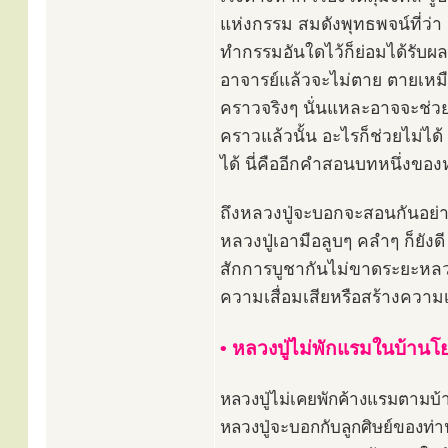
แห่งกรรม สมดังพุทธพจน์ที่ว่า
ทำกรรมอันใดไว้ก็ย่อมได้รับผล
อาจารย์แล้วจะไม่ตาย ตายเหมือ
คราวจริงๆ นั่นแหละอาจจะช่วยให
คราวแล้วนั้น อะไรก็ช่วยไม่ได
ได้ นี่คืออีกคำสอนบทหนึ่งของหล
ถึงหลวงปู่จะบอกจะสอนกันอย่างไ
หลวงปู่เอามือลูบๆ คลำๆ ก็ยัง
สักการบูชากันไม่ขาดระยะหลวงป
ความเสื่อมเสียหรือสร้างความเ
• หลวงปู่ไม่พักแรมในบ้านโ
หลวงปู่ไม่เคยพักค้างแรมตามบ
หลวงปู่จะบอกกับลูกศิษย์ของท่าน