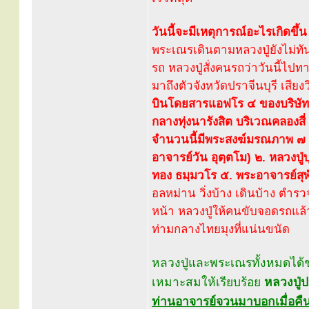
วันนี้จะมีเหตุการณ์อะไรเกิดขึ
พระเณรเดินตามหลวงปู่ยังไม่ทั
รถ หลวงปู่สั่งคนรถว่าวันนี้ไ
มาถึงตัวจังหวัดปราจีนบุรี เสียง
บินโดยสารแอฟโร ๔ ของบริษัทก
กลางทุ่งนารังสิต บริเวณคลองสี่
จำนวนนี้มีพระสงฆ์มรณภาพ ๗ รู
อาจารย์วัน อุตฺตโม) ๒. หลวงปู
ทอง ธมฺมวโร ๕. พระอาจารย์สุพ
อลหม่าน วิ่งบ้าง เดินบ้าง ตำ
หน้า หลวงปู่ให้คนขับจอดรถแล้ว
ท่ามกลางไทยมุงที่แน่นขนัด
หลวงปู่และพระเณรทั้งหมดได้ช
เหมาะสมให้เรียบร้อย
หลวงปู่
ท่านอาจารย์จวนมาบอกเมื่อคืนว