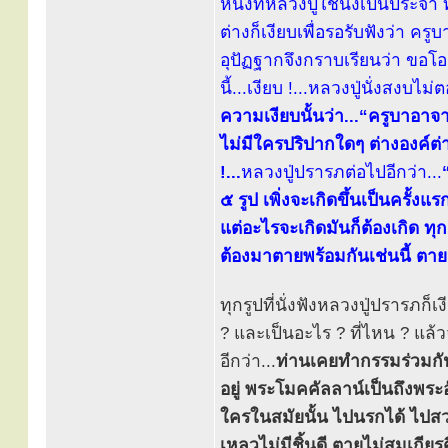
หนึ่งที่หลวงปู่ใช้นั่งเป็นประจ
ต่างก็เงียบเพื่อรอรับฟังว่า ค
อุปัฏฐากจึงกราบเรียนว่า ขอโ
นี้...เงียบ !...หลวงปู่นั่งสงบไม่
ความเงียบนั้นว่า...“ครูบาอาจาร
ไม่มีใครปริปากใดๆ ต่างองค์ต่
!...
หลวงปู่ปรารภต่อไปอีกว่า...
๕ รูป เพิ่งจะเกิดขึ้นเป็นครั้งแ
แต่อะไรจะเกิดมันก็ต้องเกิด ทุก
ต้องมาตายพร้อมกันเช่นนี้ ตา
ทุกรูปที่นั่งฟังหลวงปู่ปรารภก็
? และเป็นอะไร ? ที่ไหน ? แล้วจ
อีกว่า...
ท่านเคยทำกรรมร่วมกัน
อยู่ พระโมคคัลลาน์เป็นถึงพระ
ใครในสมัยนั้น ไปนรกได้ ไปสว
เหลวไม่มีชิ้นดี ตายไม่สมเกี