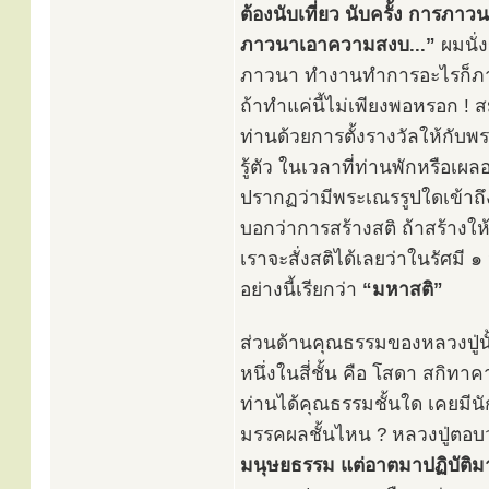
ต้องนับเที่ยว นับครั้ง การภา
ภาวนาเอาความสงบ...”
ผมนั่
ภาวนา ทำงานทำการอะไรก็ภาวน
ถ้าทำแค่นี้ไม่เพียงพอหรอก !
ท่านด้วยการตั้งรางวัลให้กับพร
รู้ตัว ในเวลาที่ท่านพักหรือเผ
ปรากฏว่ามีพระเณรรูปใดเข้าถึงต
บอกว่าการสร้างสติ ถ้าสร้างให้
เราจะสั่งสติได้เลยว่าในรัศมี ๑ ว
อย่างนี้เรียกว่า
“มหาสติ”
ส่วนด้านคุณธรรมของหลวงปู่นั้
หนึ่งในสี่ชั้น คือ โสดา สกิท
ท่านได้คุณธรรมชั้นใด เคยมีน
มรรคผลชั้นไหน ? หลวงปู่ตอบ
มนุษยธรรม แต่อาตมาปฏิบัติมา