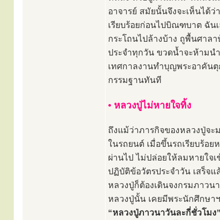
อาจารย์ สมัยนั้นจึงจะเห็นได้ว
เรียบร้อยก่อนไปบิณฑบาต ฉันเ
กระโถนไปล้างบ้าง ถูพื้นศาลาบ
ประจำทุกวัน ขวดน้ำจะห้ามนำม
เทศกาลงานทำบุญพระอาคันตุกะจ
กรรมฐานทันที
• หลวงปู่ไม่หายใจทิ้ง
ถึงแม้ว่าภารกิจของหลวงปู่จะม
ในรถยนต์ เมื่อขึ้นรถเรียบร้อ
ผ่านไป ไม่ปล่อยให้ลมหายใจเข
ปฏิบัติข้อวัตรประจำวัน เสร็จแล
หลวงปู่ก็ต้องเดินจงกรมภาวนาอ
หลวงปู่นั้น เคยมีพระนักศึกษา
“หลวงปู่ภาวนาวันละกี่ชั่วโมง