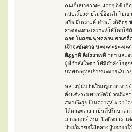
คนเจ็บป่วยออดๆ แอดๆ ก็ดี เด็กเ
กลับเลี้ยงง่ายไม่ขี้อ้อนไม่โย
หรือ มีเคราะห์ ทำอะไรก็ติดๆ ขัดๆ
สวดสะเดาะเคราะห์ให้โดยใช้
ถอด โมถอน พุทคลอน ธาเคลื่อน
เจ้าจงบันดาล นะมะภะธะ-มะ
ติฎฺฐาหิ ติมังธาเรหิ ฯลฯ
และจบล
ผู้ที่กำลังใจตก ให้มีกำลังใจลุ
บทพระพุทธเจ้าชนะมารนั่นเอง ซ
หลวงปู่นับว่าเป็นครูบาอาจารย์
ตั้งแต่พระมหากษัตริย์ จนถึง
สมาบัติสูง มีเมตตาสูงไม่ว่า
ได้ตลอดเวลา เป็นที่ปรึกษาแก่ล
มาขอฤกษ์ เช่น เปิดกิจการ แต่ง
ป่วยก็มาขอให้หลวงปู่บอกยาให้ 