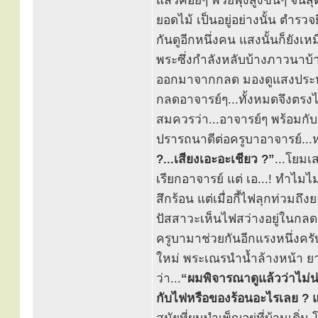
แล้วค่อยๆ พวยพุ่งสูงขึ้นๆ จนส
ยอดไม้ เป็นอยู่อย่างนั้น ตำร
กันดูอีกหนึ่งคน แสงนั้นก็ยังเ
พระซึ่งกำลังหลับบ้างภาวนาบ้
ออกมาจากกลด มองดูแสงประหลา
กลดอาจารย์ๆ...ทั้งหมดจึงตรง
สมควรว่า...อาจารย์ๆ พร้อมกับ
ปรารถนาดีต่อครูบาอาจารย์...ห
?...เสียงเอะอะเชียว ?”
...โยมเ
เรียกอาจารย์ แต่ เอ...! ทำไมไม
สึกร้อน แต่เมื่อกี้ไฟลุกท่วมถึ
ปัสสาวะเห็นไฟสว่างอยู่ในกล
ครูบามาช่วยกันอีกแรงหนึ่งครับ
ใหม่ พระเณรนำน้ำล้างหน้า ยาส
ว่า...
“ผมพิจารณาดูแล้วว่าไม่น่
กับไฟหรือของร้อนอะไรเลย ? แ