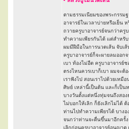
• หลวงปู่ไม่นวดเส้น
ตามธรรมเนียมของพระกรรมฐานทั
อาจารย์ในเวลาบ่ายหรือเย็น หร
ถวายครูบาอาจารย์จนกว่าครูบาอ
ทำความเพียรกันได้ แต่สำหรั
ผมมีฝีมือในการนวดเส้น จับเส
ครูบาอาจารย์ก็จะผายลมออกจาก
เบา ท้องไม่อืด ครูบาอาจารย์
ตรงไหนควรเบาก็เบา ผมจะต้อง
เราฟังไป สอนเราไปด้วยเหมือนพ
ศิษย์ เหล่านี้เป็นต้น และก็เป็
บางวันตั้งแต่หนึ่งทุ่มจนถึงสอง
ไม่บอกให้เลิก ก็ยังเลิกไม่ได
ท่านไปทำความเพียรได้ บางอง
จนกว่าท่านจะตื่นขึ้นมาอีกครั้
เลิกก่อนครูบาอาจารย์อนุญาต ผ