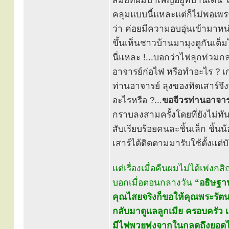
สมัยที่ผมบำเพ็ญอยู่ที่บ้านเดิ
คลุมแบบนี้แหละแต่ก็ไม่พอเ
ว่า ค่อยมีความอบอุ่นเข้ามาหน
ขึ้นเห็นชาวบ้านมามุงดูกันเต็
นี่แหละ !...บอกว่าไฟลุกท่วมก
อาจารย์ก่อไฟ หรือทำอะไร ? เ
ท่านอาจารย์ ลุงของทิดเสาร์จ
อะไรหรือ ?...
ขอจีวรท่านอาจารย
กราบลงสามครั้งโดยที่ยังไม่ทั
สับเรียบร้อยคนละชิ้นเล็ก ชิ้น
เสาร์ได้ติดตามมารับใช้ตั้งแต่บั
แต่เรื่องเมื่อคืนผมไม่ได้เพ่ง
บอกเมื่อตอนกลางวัน
“อธิษฐาน
คุณไสยจริงก็ขอให้คุณพระรัตน
กลับมาดูแลลูกเมีย ครอบครัว เถ
มีไฟพวยพุ่งจากในกลดถึงยอดไม้ได