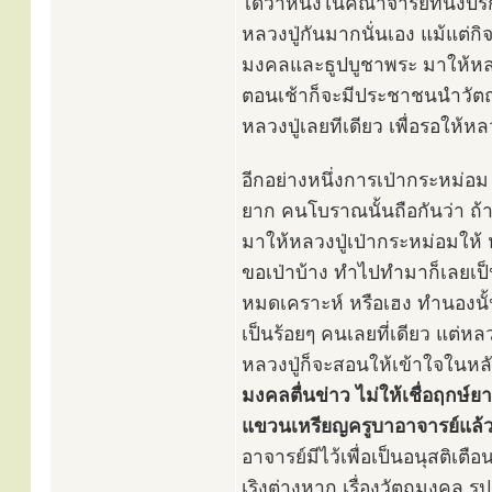
ได้ว่าหนึ่งในคณาจารย์ที่นั่ง
หลวงปู่กันมากนั่นเอง แม้แต่กิ
มงคลและธูปบูชาพระ มาให้หลว
ตอนเช้าก็จะมีประชาชนนำวัตถ
หลวงปู่เลยทีเดียว เพื่อรอให้ห
อีกอย่างหนึ่งการเป่ากระหม่อม ใน
ยาก คนโบราณนั้นถือกันว่า ถ้าใ
มาให้หลวงปู่เป่ากระหม่อมให้ 
ขอเป่าบ้าง ทำไปทำมาก็เลยเป็นอี
หมดเคราะห์ หรือเฮง ทำนองนั้น
เป็นร้อยๆ คนเลยที่เดียว แต่หล
หลวงปู่ก็จะสอนให้เข้าใจในห
มงคลตื่นข่าว ไม่ให้เชื่อฤกษ์ย
แขวนเหรียญครูบาอาจารย์แล้ว
อาจารย์มีไว้เพื่อเป็นอนุสติเต
เริงต่างหาก เรื่องวัตถุมงคล ร