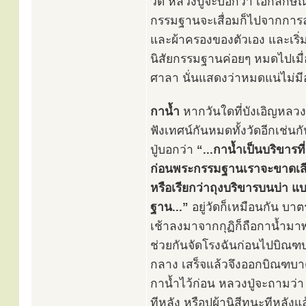
วัด หลวงปู่จะบอกว่า เอกลัก
กรรมฐานจะเสื่อมก็ไปจากการละ
และผ้าครองของตัวเอง และเริ่
นิสัยกรรมฐานค่อยๆ หมดไปเมื่
ศาลา นั่นแสดงว่าหมดแน่ไม่มี
กาน้ำ
หากวันใดที่บังเอิญหลวง
ฟังเทศน์กันหมดทั้งวัดอีกเช่น
ปู่บอกว่า
“...กาน้ำเป็นบริขาร
ก่อนพระกรรมฐานเราจะขาดเสีย
หรือเรียกว่าถุงบริขารบนบ่า 
ฐาน...”
อยู่วัดก็เหมือนกัน บาต
เช้าลงมาจากกุฏิก็ถือกาน้ำมาพ
ช่วยกันจัดโรงฉันก่อนไปบิณฑบา
กลาง เสร็จแล้วจึงออกบิณฑบาต
กาน้ำไว้ก่อน หลวงปู่จะถามว่า 
ทีหลัง หรือปูผ้านิสีทนะทีหลั