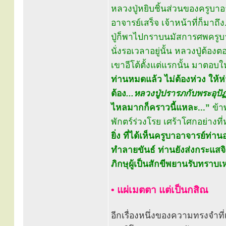
หลวงปู่หยิบชิ้นส่วนของครูบาอ
อาจารย์เสร็จ เจ้าหน้าที่ก็มาถ
ปู่ก็พาไปกราบนมัสการศพครูบาอ
นั่งรอเวลาอยู่นั้น หลวงปู่ต้อง
เขาอีโต้ตั้งแต่แรกนั้น มาตอบให
ท่านหมดแล้ว ไม่ต้องห่วง ให้ห่วง
ต้อง
...หลวงปู่ปรารภกับพระอุปั
ไหลมากก็คราวนี้แหละ...”
ข้า
พักตร์ร่วงโรย เศร้าโศกอย่างท
ยิ่ง ที่ได้เห็นครูบาอาจารย์ท่
ทำลายขันธ์ ท่านยังส่งกระแสจิ
ภิกษุผู้เป็นสักขีพยานรับทราบเ
• แผ่เมตตา แต่เป็นกสิณ
อีกเรื่องหนึ่งของความทรงจำที่