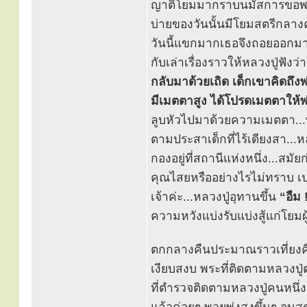
ญาติโยมมากราบนมัสการขอพบห
บ่ายของวันนั้นมีโยมสตรีกลาง
วันนี้แขกมากเธอจึงถอยออกมา
กับเล่าเรื่องราวให้หลวงปู่ฟังว่า
กลับมาด้วยเถิด เด็กเขาคิดถึงพ
มีเมตตาสูง ได้โปรดเมตตาให้พ่
ลูบหัวไปมาด้วยความเมตตา...พ่
ตามประสาเด็กที่ไร้เดียงสา...หลว
กองอยู่ที่สถานีแห่งหนึ่ง...สม
คุณไสยหรืออย่างไรไม่ทราบ เปล
เจ้าค่ะ...หลวงปู่อุทานขึ้น
“อืม 
ความหวังแบ่งรับแบ่งสู้แก่โยม
ตกกลางคืนประมาณราวเที่ยงค
เงียบสงบ พระที่ติดตามหลวงป
ที่ตำรวจติดตามหลวงปู่คนหนึ่ง