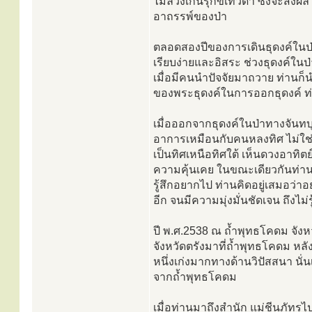
ไม่ล่วงเกินรุกขเทวดา ซึ่งจะส่ง
อาถรรพ์ของป่า
ตลอดสองปีของการเดินธุดงค์ในป่าด
เรียบง่ายและอิสระ ช่วงธุดงค์ในป่า
เมื่อมีคนนำปัจจัยมาถวาย ท่านก็นำ
ของพระธุดงค์ในการออกธุดงค์ ท่าน
เมื่อออกจากธุดงค์ในป่าทางจันทบุ
อาการเหมือนกับคนหลงทิศ ไม่ใช
เป็นทิศเหนือทิศใต้ เห็นดวงอาทิตย์อย
ความคุ้นเคย ในขณะเดียวกันท่านก็เ
รู้สึกอยากไป ท่านคิดอยู่เสมอว่า
อีก จนมีความมุ่งมั่นชัดเจน ถึงไม
ปี พ.ศ.2538 ณ ถ้ำพุทธโคดม จังห
จังหวัดตรังมาที่ถ้ำพุทธโคดม หล
หนึ่งเก่งมากทางด้านวิปัสสนา นั
จากถ้ำพุทธโคดม
เมื่อท่านมาถึงสำนัก แม่ชีนภัทร