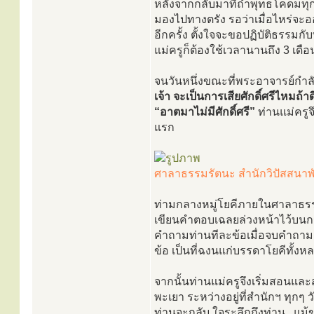
หลังจากกลับมาที่ถ้ำพุทธโคดมทุก
มองไปทางตรัง รอว่าเมื่อไหร่จะ
อีกครั้ง ตั้งใจจะขอปฏิบัติธรรมกับ
แม่ครูก็ต้องใช้เวลานานถึง 3 เดือน 
จนวันหนึ่งขณะที่พระอาจารย์กำล
เจ้า จะเป็นการเสียศักดิ์ศรีไหมถ้
“อาตมาไม่มีศักดิ์ศรี”
ท่านแม่ครูจ
แรก
ศาลาธรรมรัตนะ สำนักวิปัสสนาพ
ท่ามกลางหมู่โยคีภายในศาลาธรรม
เขียนคำตอบเฉลยล่วงหน้าไว้บนกระ
คำถามท่านทีละข้อเมื่อจบคำถาม
ข้อ เป็นที่ฉงนแก่บรรดาโยคีทั้งหล
จากนั้นท่านแม่ครูจึงเริ่มสอนแล
พะเยา ระหว่างอยู่ที่สำนักฯ ทุกๆ 
ท่านจะกลับ ใจระลึกถึงท่าน...แม้ข