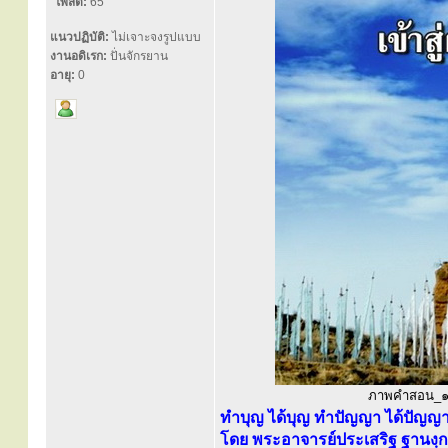
โพสต์:
65
แนวปฏิบัติ:
ไม่เจาะจงรูปแบบ
งานอดิเรก:
ปั่นจักรยาน
อายุ:
0
ภาพคำสอน_๑๘๐๘
ทำบุญ ได้บุญ ทำปัญญา ได้ปัญญา 
โดย พระอาจารย์ประเสริฐ ฐานงฺก