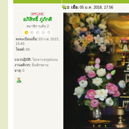
เมื่อ:
05 ม.ค. 2018, 17:56
อภิสิทธิ์ ภู่ภักดี
สมาชิก ระดับ 2
ลงทะเบียนเมื่อ:
03 ก.พ. 2015,
15:40
โพสต์:
65
แนวปฏิบัติ:
ไม่เจาะจงรูปแบบ
งานอดิเรก:
ปั่นจักรยาน
อายุ:
0