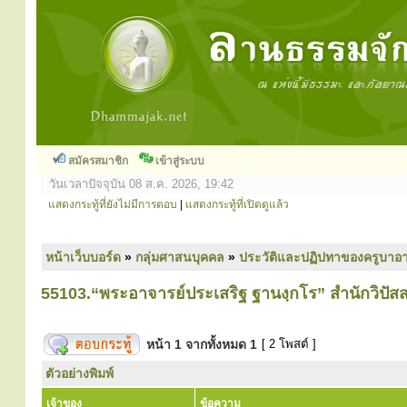
สมัครสมาชิก
เข้าสู่ระบบ
วันเวลาปัจจุบัน 08 ส.ค. 2026, 19:42
แสดงกระทู้ที่ยังไม่มีการตอบ
|
แสดงกระทู้ที่เปิดดูแล้ว
หน้าเว็บบอร์ด
»
กลุ่มศาสนบุคคล
»
ประวัติและปฏิปทาของครูบาอา
55103.“พระอาจารย์ประเสริฐ ฐานงฺกโร” สำนักวิปั
หน้า
1
จากทั้งหมด
1
[ 2 โพสต์ ]
ตัวอย่างพิมพ์
เจ้าของ
ข้อความ