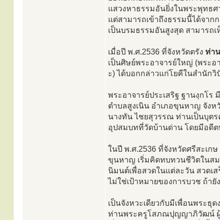
แสวงหาธรรมอันยิ่งในพระพุทธศาส
แต่สามารถเข้าถึงธรรมนี้ได้จาก
เป็นบรมธรรมอันสูงสุด สามารถเห็
เมื่อปี พ.ศ.2536 ที่จังหวัดตรัง
ท่า
เป็นศิษย์พระอาจารย์ใหญ่ (พระอ
ะ) ได้บอกกล่าวแก่โยคีในสำนักวิ
พระอาจารย์ประเสริฐ ฐานงฺกโร มีน
ตำบลสูงเนิน อำเภอขุนหาญ จังห
นางทัน ไชยสุวรรณ ท่านเป็นบุตรคน
อุปสมบทที่วัดบ้านด่าน โดยมีอดีต
ในปี พ.ศ.2536 ที่จังหวัดศรีสะเ
ขุนหาญ เริ่มคิดทบทวนชีวิตในสมณ
นิมนต์เพื่อสวดในแต่ละวัน สวดเส
ไม่ใช่เป้าหมายของการบวช ถ้ายังเป
เป็นจังหวะเดียวกับมีเพื่อนพระธ
ท่านพระครูโสภณปุญญาภิวัฒน์ ผู้