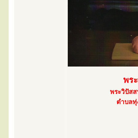
พระ
พระวิปัสส
ตำบลทุ่