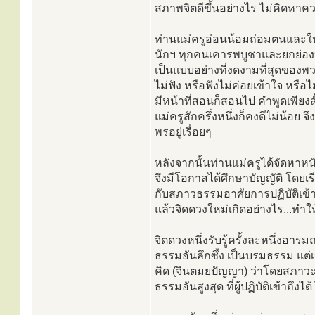
สภาพจิตดีขึ้นอย่างไร ไม่คิด
ท่านแม่ครูอ่อนน้อมถ่อมตนและให้
นักฯ ทุกคนเคารพบูชาและยกย่องท่า
เป็นแบบอย่างที่งดงามที่สุดของ
ไม่ฟัง หรือฟังไม่ค่อยเข้าใจ หรือไ
มีหน้าที่สอนก็สอนไป คำพูดเพียงส
แม่ครูสักครึ่งหนึ่งก็คงดีไม่น้อย 
พรอยู่เรื่อยๆ
หลังจากนั้นท่านแม่ครูได้จัดหา
จึงมีโอกาสได้ศึกษาบัญญัติ โดย
กับสภาวธรรมอาศัยการปฏิบัติเข้าถึ
แล้วจิดดวงใหม่เกิดอย่างไร...ทำให
จิตดวงหนึ่งรับรู้ครั้งละหนึ่งอารม
ธรรมอันลึกซึ้ง เป็นบรมธรรม แต่
คิด (จินตมยปัญญา) ว่าโดยสภาวะ
ธรรมอันสูงสุด ที่ผู้ปฏิบัติเข้าถึงไ