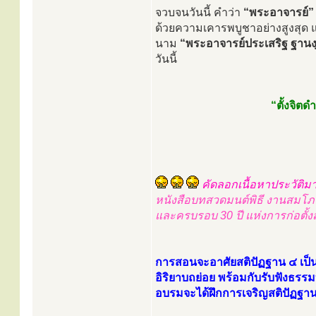
จวบจนวันนี้ คำว่า
“พระอาจารย์”
ด้วยความเคารพบูชาอย่างสูงสุด แล
นาม
“พระอาจารย์ประเสริฐ ฐานงฺ
วันนี้
“ตั้งจิต
คัดลอกเนื้อหาประวัติมา
หนังสือบทสวดมนต์พิธี งานสม
และครบรอบ 30 ปี แห่งการก่อตั้
การสอนจะอาศัยสติปัฏฐาน ๔ เป็น
อิริยาบถย่อย พร้อมกับรับฟังธร
อบรมจะได้ฝึกการเจริญสติปัฏฐานเ