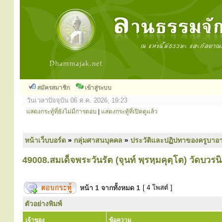
สมัครสมาชิก
เข้าสู่ระบบ
วันเวลาปัจจุบัน 06 ส.ค. 2026, 19:23
แสดงกระทู้ที่ยังไม่มีการตอบ
|
แสดงกระทู้ที่เปิดดูแล้ว
หน้าเว็บบอร์ด
»
กลุ่มศาสนบุคคล
»
ประวัติและปฏิปทาของครูบาอา
49008.สมเด็จพระวันรัต (จุนท์ พฺรหฺมคุตฺโต) วัดบวรน
หน้า
1
จากทั้งหมด
1
[ 4 โพสต์ ]
ตัวอย่างพิมพ์
เจ้าของ
ข้อความ