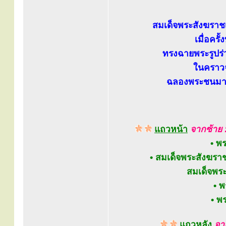
สมเด็จพระสังฆราช
เมื่อคร
ทรงฉายพระรูปร
ในคราวจ
ฉลองพระชนมายุ
แถวหน้า
จากซ้าย 
• พ
• สมเด็จพระสังฆรา
สมเด็จพระ
• พ
• พ
แถวหลัง
จา