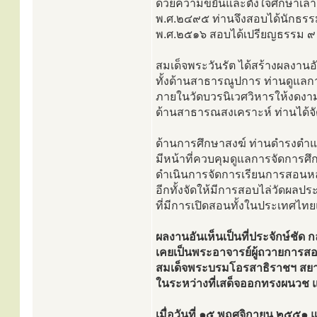
ด้วยความขยันและตั้งใจศึกษาเล่าเ
พ.ศ.๒๔๙๕ ท่านจึงสอบได้นักธรรม
พ.ศ.๒๕๑๖ สอบได้เปรียญธรรม ๙ 
สมเด็จพระวันรัต ได้สร้างผลงา
ทั้งด้านสาธารณูปการ ท่านดูแล
ภายในวัดบวรนิเวศวิหารให้งดงา
ด้านสาธารณสงเคราะห์ ท่านได้จั
ด้านการศึกษาสงฆ์ ท่านดำรงตำ
มีหน้าที่ควบคุมดูแลการจัดการศ
ดำเนินการจัดการเรียนการสอนหลั
อีกทั้งจัดให้มีการสอบไล่วัดผล
ที่มีการเปิดสอนทั้งในประเทศไท
ผลงานอันเห็นเป็นที่ประจักษ์ชัด ก
เคยเป็นพระอาจารย์ผู้ถวายการส
สมเด็จพระบรมโอรสาธิราชฯ สย
ในระหว่างที่เสด็จออกทรงผนวช แ
เมื่อวันที่ ๑๕ พฤศจิกายน ๒๕๕๑