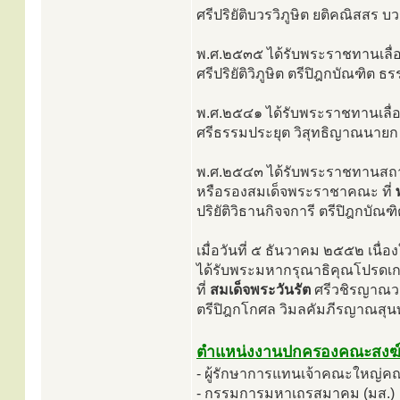
ศรีปริยัติบวรวิภูษิต ยติคณิสสร 
พ.ศ.๒๕๓๕ ได้รับพระราชทานเลื่อ
ศรีปริยัติวิภูษิต ตรีปิฎกบัณฑิ
พ.ศ.๒๕๔๑ ได้รับพระราชทานเลื่
ศรีธรรมประยุต วิสุทธิญาณนายก
พ.ศ.๒๕๔๓ ได้รับพระราชทานสถา
หรือรองสมเด็จพระราชาคณะ ที่
ปริยัติวิธานกิจจการี ตรีปิฎกบั
เมื่อวันที่ ๕ ธันวาคม ๒๕๕๒ 
ได้รับพระมหากรุณาธิคุณโปรดเก
ที่
สมเด็จพระวันรัต
ศรีวชิรญาณวงศ
ตรีปิฎกโกศล วิมลคัมภีรญาณสุน
ตำแหน่งงานปกครองคณะสงฆ
- ผู้รักษาการแทนเจ้าคณะใหญ่ค
- กรรมการมหาเถรสมาคม (มส.)