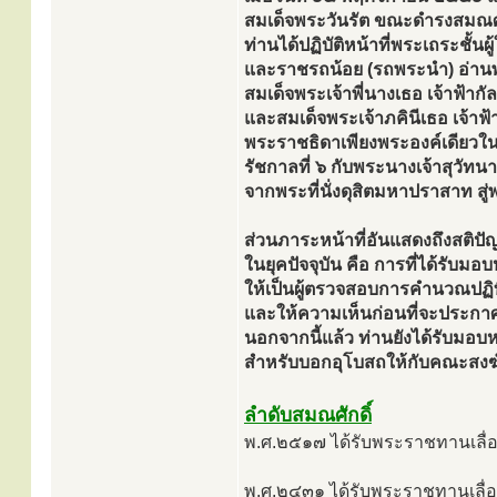
สมเด็จพระวันรัต ขณะดำรงสมณศัก
ท่านได้ปฏิบัติหน้าที่พระเถระชั้น
และราชรถน้อย (รถพระนำ) อ่า
สมเด็จพระเจ้าพี่นางเธอ เจ้าฟ้
และสมเด็จพระเจ้าภคินีเธอ เจ้าฟ
พระราชธิดาเพียงพระองค์เดียวใน
รัชกาลที่ ๖ กับพระนางเจ้าสุวัท
จากพระที่นั่งดุสิตมหาปราสาท ส
ส่วนภาระหน้าที่อันแสดงถึงสติปัญญ
ในยุคปัจจุบัน คือ การที่ได้ร
ให้เป็นผู้ตรวจสอบการคำนวณปฏ
และให้ความเห็นก่อนที่จะประกาศ
นอกจากนี้แล้ว ท่านยังได้รับม
สำหรับบอกอุโบสถให้กับคณะสงฆ
ลำดับสมณศักดิ์
พ.ศ.๒๕๑๗ ได้รับพระราชทานเลื่
พ.ศ.๒๔๓๑ ได้รับพระราชทานเลื่อ