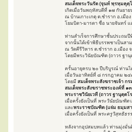
สมเด็จพระวันรัต (จุนท์ พฺรหฺมคุตฺ
เกิดเมื่อวันพฤหัสบดีที่ ๑๗ กันยา
ณ บ้านเกาะเกตุ ต.ชำราก อ.เมือง
โยมบิดา-มารดา ชื่อ นายจันทร์ 
ท่านสำเร็จการศึกษาชั้นประถมปีที
จากนั้นได้เข้าพิธีบรรพชาเป็นสา
ณ วัดคีรีวิหาร ต.ชำราก อ.เมือง 
โดยมีพระวินัยบัณฑิต (ถาวร ฐานุต
ครั้นอายุครบ ๒๐ ปีบริบูรณ์ ท่านไ
เมื่อวันอาทิตย์ที่ ๘ กรกฎาคม 
โดยมี
สมเด็จพระสังฆราชเจ้า กรม
สมเด็จพระสังฆราชพระองค์ที่ ๑๓ 
พระราชวินัยเวที (ถาวร ฐานุตฺตโร
เมื่อครั้งยังเป็นที่
พระวินัยบัณฑิต
เ
และ
พระราชบัณฑิต (แจ่ม ธมฺมสา
เมื่อครั้งยังเป็นที่
พระครูวิสุทธิธ
หลังจากอุปสมบทแล้ว ท่านมุ่งมั่