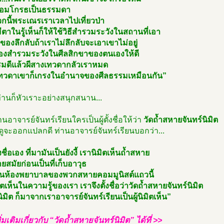
ย่อมโกรธเป็นธรรมดา
กนี้พระเณรเราเวลาไปเที่ยวป่า
มีตาในรู้เห็นก็ให้ใช้วิธีสำรวมระวังในสถานที่เอา
บของลึกลับถ้าเราไม่ลึกลับจะเอาเขาไม่อยู่
ต้องสำรวมระวังในศีลสิกขาของตนเองให้ดี
รมดีแล้วผีสางเทวดากลัวเราหมด
เทวดาเขาก็เกรงในอำนาจของศีลธรรมเหมือนกัน”
่านก็หัวเราะอย่างสนุกสนาน...
นอาจารย์จันทร์เรียนใครเป็นผู้ตั้งชื่อให้ว่า
วัดถ้ำสหายจันทร์นิมิต
นดูจะออกแปลกดี ท่านอาจารย์จันทร์เรียนบอกว่า...
งชื่อเอง ที่มามันเป็นยังงี้ เรานิมิตเห็นถ้ำสหาย
ยสมัยก่อนเป็นที่เก็บอาวุธ
็นห้องพยาบาลของพวกสหายคอมมูนิสต์แถวนี้
ิตเห็นในความรู้ของเรา เราจึงตั้งชื่อว่าวัดถ้ำสหายจันทร์นิมิต
นิมิต ก็มาจากเราอาจารย์จันทร์เรียนเป็นผู้นิมิตเห็น”
ิ่มเติมเกี่ยวกับ “วัดถ้ำสหายจันทร์นิมิต” ได้ที่ >>