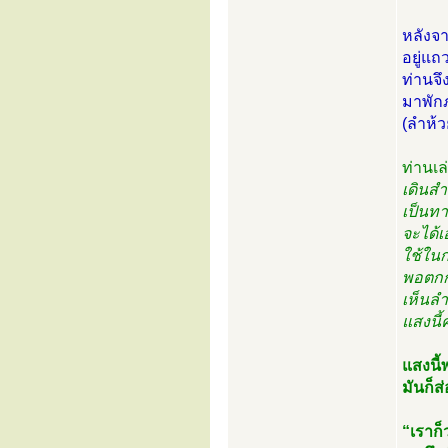
หลังจ
อยู่แถ
ท่านจึ
มาพักภ
(ลำห้ว
ท่านเล
เดินสำ
เป็นทา
จะได้เ
ใช้ในก
พอตกก
เห็นลำ
แสงนี้
แสงนี้
มันก็ส
“เราก็ว