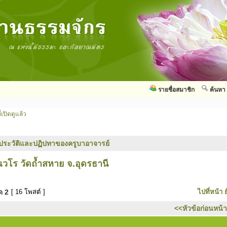
รายชื่อสมาชิก
ค้นหา
่เปิดดูแล้ว
ประวัติและปฏิปทาของครูบาอาจารย์
ุณวโร วัดถ้ำสหาย จ.อุดรธานี
มด
2
[ 16 โพสต์ ]
ไปที่หน้า
<<หัวข้อก่อนหน้า