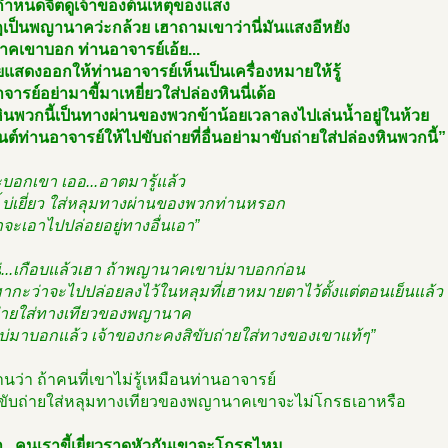
กำหนดจิตดูเจ้าของต้นเหตุของแสง
เป็นพญานาคว่ะกล้วย เฮาถามเขาว่านี่มันแสงอีหยัง
คเขาบอก ท่านอาจารย์เอ้ย...
ยแสดงออกให้ท่านอาจารย์เห็นเป็นเครื่องหมายให้รู้
จารย์อย่ามาขี้มาเหยี่ยวใส่ปล่องหินนี่เด้อ
ินพวกนี้เป็นทางผ่านของพวกข้าน้อยเวลาลงไปเล่นน้ำอยู่ในห้วย
ต์ท่านอาจารย์ให้ไปขับถ่ายที่อื่นอย่ามาขับถ่ายใส่ปล่องหินพวกนี้”
บอกเขา เออ...อาตมารู้แล้ว
ี้ บ่เยี่ยว ใส่หลุมทางผ่านของพวกท่านหรอก
ะเอาไปปล่อยอยู่ทางอื่นเอา”
น่...เกือบแล้วเฮา ถ้าพญานาคเขาบ่มาบอกก่อน
ฮากะว่าจะไปปล่อยลงไว้ในหลุมที่เฮาหมายตาไว้ตั้งแต่ตอนเย็นแล้ว
ถ่ายใส่ทางเทียวของพญานาค
บ่มาบอกแล้ว เจ้าของกะคงสิขับถ่ายใส่ทางของเขาแท้ๆ”
นว่า ถ้าคนที่เขาไม่รู้เหมือนท่านอาจารย์
ปขับถ่ายใส่หลุมทางเทียวของพญานาคเขาจะไม่โกรธเอาหรือ
า...คนเราขี้เยี่ยวราดหัวกันเขาจะโกรธไหม