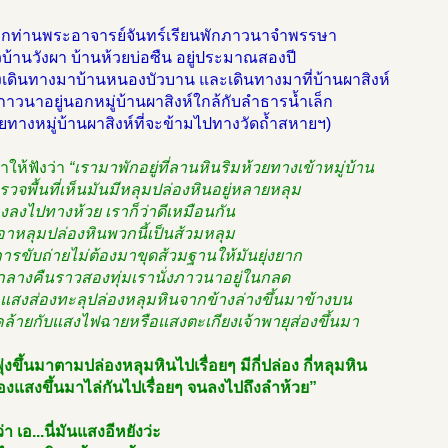
ากท่านพระอาจารย์จันทร์เรียนพักภาวนาจำพรรษา
วบ้านวังผา บ้านห้วยบ่อซืน อยู่ประมาณสองปี
งเดินทางมาบ้านหนองบัวบาน และเดินทางมาที่บ้านผาสิงห์
าวนาอยู่นอกหมู่บ้านผาสิงห์ใกล้กับลำธารน้ำเล็ก
ยทางหมู่บ้านผาสิงห์ที่จะข้ามไปทางวัดถ้ำสหายฯ)
่าให้ฟังว่า
“เรามาพักอยู่ที่ลานหินริมห้วยทางเข้าหมู่บ้าน
รวจพื้นที่เห็นมันมีหลุมปล่องหินอยู่หลายหลุม
งลงไปทางห้วย เราก็ว่าดีเหมือนกัน
อาหลุมปล่องหินพวกนี้เป็นส้วมหลุม
ารขับถ่ายไม่ต้องมาขุดส้วมฐานให้มันยุ่งยาก
ลางคืนราวสองทุ่มเรานั่งภาวนาอยู่ในกลด
แสงส่องทะลุปล่องหลุมหินจากข้างล่างขึ้นมาข้างบน
คล้ายกับแสงไฟฉายหรือแสงตะเกียงเจ้าพายุส่องขึ้นมา
พุ่งขึ้นมาตามปล่องหลุมหินไปเรื่อยๆ มีกี่ปล่อง กี่หลุมหิน
่องแสงขึ้นมาไล่กันไปเรื่อยๆ จนลงไปถึงลำห้วย”
่า เอ...นี่มันแสงอีหยังว่ะ