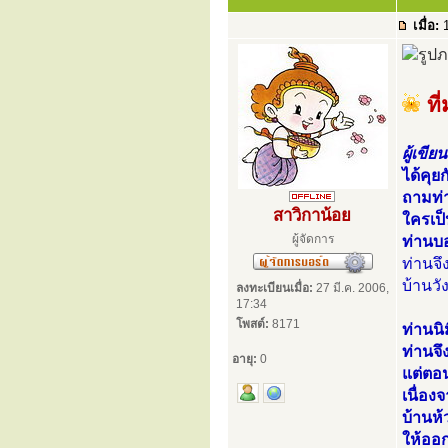
เมื่อ:
1
ที
ผู้เขียน
ได้คุย
ถามท่า
สาวิกาน้อย
ใครเป็
ผู้จัดการ
ท่านบ
ท่านจึ
บ้านว
ลงทะเบียนเมื่อ:
27 มี.ค. 2006,
17:34
โพสต์:
8171
ท่านนิ
ท่านจึ
อายุ:
0
แต่ตอน
เนื่อ
บ้านห้
ให้ออ