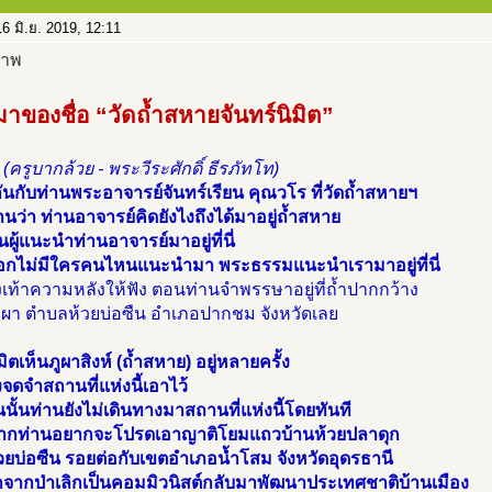
6 มิ.ย. 2019, 12:11
่มาของชื่อ “วัดถ้ำสหายจันทร์นิมิต”
(ครูบากล้วย - พระวีระศักดิ์ ธีรภัทโท)
กันกับท่านพระอาจารย์จันทร์เรียน คุณวโร ที่วัดถ้ำสหายฯ
นว่า ท่านอาจารย์คิดยังไงถึงได้มาอยู่ถ้ำสหาย
นผู้แนะนำท่านอาจารย์มาอยู่ที่นี่
อกไม่มีใครคนไหนแนะนำมา พระธรรมแนะนำเรามาอยู่ที่นี่
งเท้าความหลังให้ฟัง ตอนท่านจำพรรษาอยู่ที่ถ้ำปากกว้าง
ังผา ตำบลห้วยบ่อซืน อำเภอปากชม จังหวัดเลย
มิตเห็นภูผาสิงห์ (ถ้ำสหาย) อยู่หลายครั้ง
งจดจำสถานที่แห่งนี้เอาไว้
นั้นท่านยังไม่เดินทางมาสถานที่แห่งนี้โดยทันที
งจากท่านอยากจะโปรดเอาญาติโยมแถวบ้านห้วยปลาดุก
วยบ่อซืน รอยต่อกับเขตอำเภอน้ำโสม จังหวัดอุดรธานี
กจากป่าเลิกเป็นคอมมิวนิสต์กลับมาพัฒนาประเทศชาติบ้านเมือง