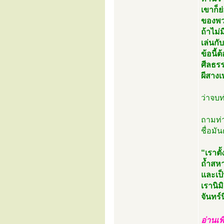
เขาก็
ของพว
ถ้าไม่
เล่นกั
ข้อนี้
ศีลธร
ผีสาง
ว่าจบท
ถามท่า
ชื่อมั
“เราตั้
ถ้ำสหา
และเป
เรานิม
จันทร์
อ่านเพ