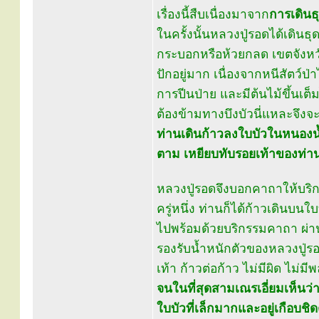
เรื่องนี้สืบเนื่องมาจาก
การเดินธุ
ในครั้งนั้นหลวงปู่รอดได้เดินธุ
กระบอกหรือห้วยกลด เขตจังหวั
ปักอยู่มาก เนื่องจากหนีสัตว์
การปีนป่าย และมีต้นไม้ขึ้นเต็
ต้องข้ามทางบึงบัวนี่แหละจึงจ
ท่านเดินก้าวลงใบบัวในหนองน้ำ
ตาม เหยียบทับรอยเท้าของท่า
หลวงปู่รอดจึงบอกคาถาให้บริ
ครู่หนึ่ง ท่านก็ได้ก้าวเดินบน
ไปพร้อมด้วยบริกรรมคาถา ผ่านท
รองรับน้ำหนักตัวของหลวงปู่รอ
เท้า ก้าวต่อก้าว ไม่มีผิด ไม่ม
จนในที่สุดสามเณรเอี่ยมเห็นว่า 
ใบบัวที่เล็กมากและอยู่เกือบชิด