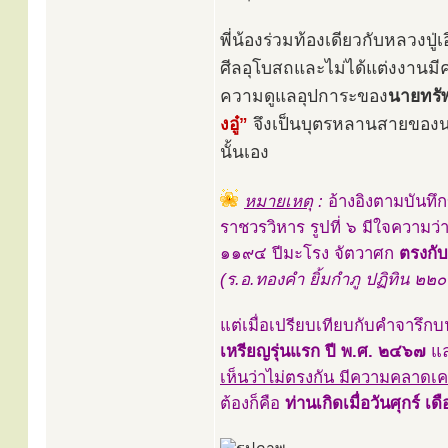
พี่น้องร่วมท้องเดียวกับหลวงปู่
ศีลอุโบสถและไม่ได้แต่งงานมีค
ความดูแลอุปการะของ
นายทรัพ
งอู๋”
จึงเป็นบุตรหลานสายของนายทร
นั้นเอง
หมายเหตุ
:
อ้างอิงตามบันทึ
ราชวรวิหาร รูปที่ ๖ มีใจความว่า 
๑๑๙๔ ปีมะโรง จัตวาศก
ตรงกับ
(ร.อ.ทองคำ ยิ้มกำภู ปฏิทิน ๒๒๐ 
แต่เมื่อเปรียบเทียบกับคำจารึกบ
เหรียญรุ่นแรก ปี พ.ศ. ๒๔๖๗
แ
เห็นว่าไม่ตรงกัน มีความคลาดเคลื
ต้องก็คือ
ท่านเกิดเมื่อวันศุกร์ เ