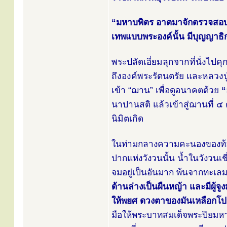
“มหาบพิตร อาตมาจักตรวจสอบให้ 
เทพแบบพระองค์นั้น มีบุญญาธิ
พระปลัดเอี่ยมลุกจากที่นั่งไ
ถึงองค์พระรัตนตรัย และหลวง
เข้า “ฌาน” เพื่อดูอนาคตด้วย
“
นาปานสติ แล้วเข้าสู่ฌานที่ ๔
นิมิตเกิด
ในท่ามกลางความคะนองของท้องท
ปากแห่งวังวนนั้น น้ำในวังวนเ
จมอยู่เป็นอันมาก พ้นจากทะเลม
ด้านล่างเป็นผืนหญ้า และมีผู้จูงม
ให้พยศ ดวงตาของมันเหลือกโ
มือให้พระบาทสมเด็จพระปิยมหาร