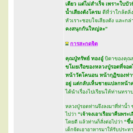
เดียว แต่ไม่สำเร็จ เพราะใบบัว
น้ำเสียงดังโครม
ดีที่ว่าใกล้ตล
หัวเราะชอบใจเสียงดัง และกล่า
คงสนุกกันใหญ่ละ”
การสะกดจิต
คุณปู่ทรัพย์ ทองอู๋
บิดาของคุณพ่
ขโมยเรือของหลวงปู่รอดที่จอด
หน้าวัดโคนอน หน้ากุฏิของท่าน
อยู่ แต่กลับเห็นชายแปลกหน้าค
ได้นำเรื่องไปเรียนให้ท่านทรา
หลวงปู่รอดท่านจึงลงมาที่ท่าน้ำ
ไปว่า
“เจ้าจงเอาเรือมาคืนพระ
โดยดี แล้วท่านก็สั่งต่อไปว่า
“ขึ้
เด็กจัดเอาอาหารมาให้รับประทาน 