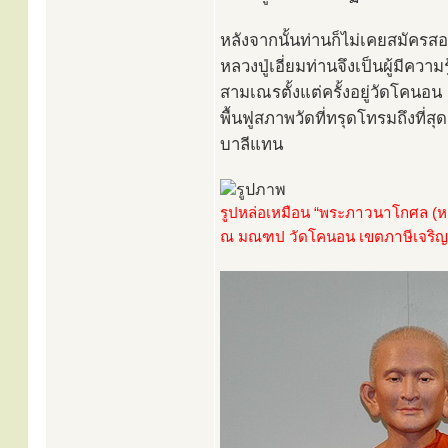
หลังจากนั้นท่านก็ไม่เคยสมัครส
หลวงปู่เอี่ยมท่านจึงเป็นผู้มีค
สามเณรตั้งแต่ครั้งอยู่วัดโคนอ
พื้นฟูสภาพวัดที่ทรุดโทรมถึงที่ส
บาลีแทน
รูปหล่อเหมือน “พระภาวนาโกศล (หล
ณ มณฑป วัดโคนอน เขตภาษีเจริญ