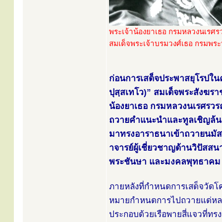
พระเจ้าน้องยาเธอ กรมหลวงนเรศรว
สมเด็จพระเจ้าบรมวงศ์เธอ กรมพระ
ก่อนการเสด็จประพาสยุโรปในค
ปุสฺสเทโว)” สมเด็จพระสังฆรา
น้องยาเธอ กรมหลวงนเรศรวรฤ
ถวายคำแนะนำและทูลเชิญล้นเก
มาทรงอาราธนาเข้าถวายนมัสก
าจารย์ผู้เชี่ยวชาญด้านวิป
พระชันษา และมงคลพุทธาคม ว
ภายหลังที่กำหนดการเสด็จวัดโค
หมายกำหนดการไปถวายแด่หลวงปู่
ประกอบด้วยเรือพายสี่แจวที่ทร