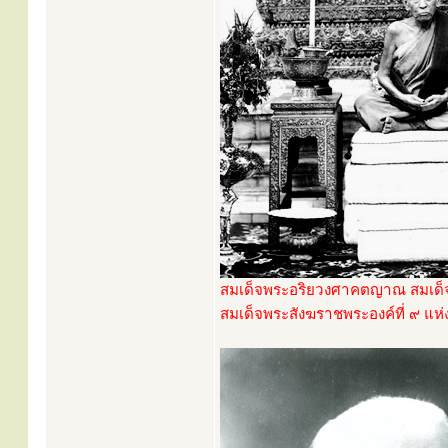
สมเด็จพระอริยวงศาคตญาณ สมเด็จพ
สมเด็จพระสังฆราชพระองค์ที่ ๙ แห่ง