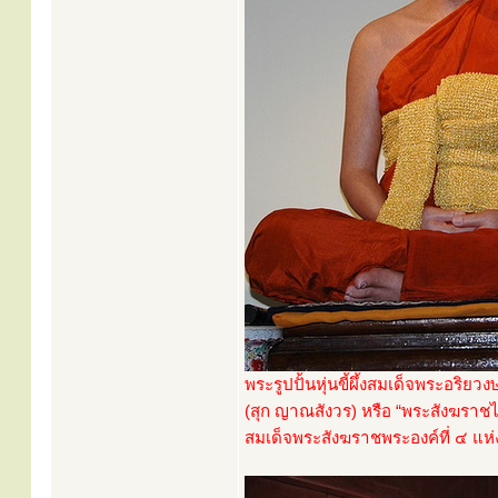
พระรูปปั้นหุ่นขี้ผึ้งสมเด็จพระอร
(สุก ญาณสังวร) หรือ “พระสังฆราชไก
สมเด็จพระสังฆราชพระองค์ที่ ๔ แห่ง