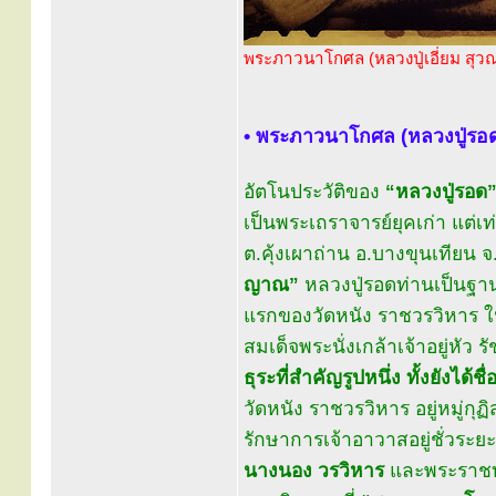
พระภาวนาโกศล (หลวงปู่เอี่ยม สุวณ
• พระภาวนาโกศล (หลวงปู่รอ
อัตโนประวัติของ
“หลวงปู่รอด
เป็นพระเถราจารย์ยุคเก่า แต่เ
ต.คุ้งเผาถ่าน อ.บางขุนเทียน จ.
ญาณ”
หลวงปู่รอดท่านเป็นฐ
แรกของวัดหนัง ราชวรวิหาร
สมเด็จพระนั่งเกล้าเจ้าอยู่หัว ร
ธุระที่สำคัญรูปหนึ่ง ทั้งยังได
วัดหนัง ราชวรวิหาร อยู่หมู่กุฏ
รักษาการเจ้าอาวาสอยู่ชั่วระ
นางนอง วรวิหาร
และพระราชทา