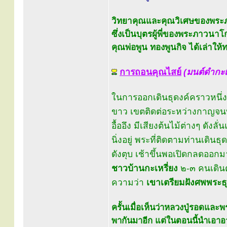
วิทยาคุณและคุณวิเศษของพระภ
ซึ่งเป็นบุตรผู้พี่ของพระภาวนา
คุณพ่อพูน ทองพูนกิจ ได้เล่าให
การถอนคุณไสย์
(มนต์ดำกะเห
ในการออกเดินธุดงค์คราวหนึ่
ขาว เขตติดต่อระหว่างกาญจนบุร
อื้ออึง มีเสียงต้นไม้ต่างๆ ดั
นิ่งอยู่ พระที่ติดตามท่านเดินธ
ดังตุบ เช้าขึ้นพอเปิดกลดออกม
ชาวบ้านกะเหรี่ยง
๒-๓ คนเดินต
ความว่า
เขาเตรียมฝังศพพระธุ
ครั้นเมื่อเห็นว่าหลวงปู่รอดและพ
พากันมาอีก แต่ในตอนนี้นำเอาอ