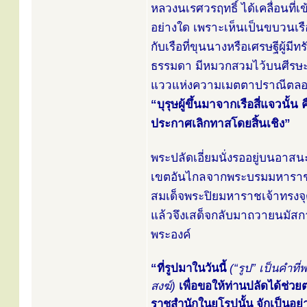
หลวงนเรศวรฤทธิ์ ได้เคลื่อนที่
อย่างใด เพราะเห็นเป็นขบวนเรื
กับเรือที่ขุนนางหรือเศรษฐีผู้มีท
ธรรมดา มีหมวกสวมไว้บนศีรษะ 
แววแห่งความเมตตาปราณีตลอดเว
“บุรุษผู้ขึ้นมาจากเรือสี่แจวนั
ประกาศเลิกทาสโดยสิ้นเชิง”
พระปลัดเอี่ยมนั่งรออยู่บนอา
เขตอันไกลจากพระบรมมหาราชว
สมเด็จพระปิยมหาราชเจ้าทรงจ
แล้วจึงเสด็จกลับมาถวายนมัสก
พระองค์
“ที่รูปมาในวันนี้
(“รูป” เป็นคำท
สงฆ์)
เพื่อขอให้ท่านปลัดได้ช่วย
ราชสำนักในยุโรปนั้น จักเป็นอย