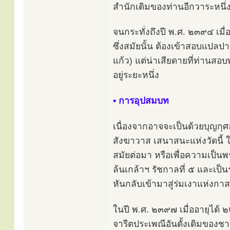
สำนักเดิมของท่านอีกวาระหนึ่
จนกระทั่งถึงปี พ.ศ. ๒๓๙๔ เมื
ซึ่งสมัยนั้น ต้องเข้าสอบแปล
แก้ว) แต่น่าเสียดายที่ท่าน
อยู่ระยะหนึ่ง
• การอุปสมบท
เนื่องจากอาจจะเป็นด้วยบุญกุศ
สังฆาวาส เสนาสนะแห่งวัดนี้ ให
สมัยต่อมา หรือเพื่อความเป็นพ
ล้นเกล้าฯ รัชกาลที่ ๕ และเป็น
หันกลับเข้ามาสู่ร่มเงาแห่งกาสาว
ในปี พ.ศ. ๒๓๙๗ เมื่ออายุได้ ๒
จารีตประเพณีอันดั้งเดิมของช