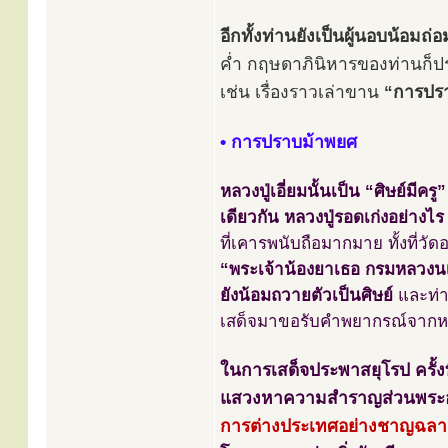
อีกทั้งท่านยังเป็นผู้นอบน้อมถ
ค่ำ กฤษดาภินิหารของท่านก็ปรา
เช่น เรื่องราวเล่าขาน
“การปรา
• การปราบม้าพยศ
หลวงปู่เอี่ยมนั้นเป็น “ศิษย์มี
เดียวกัน หลวงปู่รอดเก่งอย่างไร ห
ที่เคารพนับถือมากมาย ทั้งที่ว
“พระเจ้าน้องยาเธอ กรมหลวงน
ยังน้อมถวายตัวเป็นศิษย์
และท่าน
เสด็จมาขอรับคำพยากรณ์จากหลวง
ในการเสด็จประพาสยุโรป ครั้งที่
แสวงหาความสำราญส่วนพระอง
การต่างประเทศอย่างชาญฉล