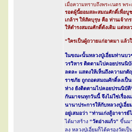
เมื่อความทราบถึงพระเนตร พระก
รอดผู้นี้ยอมสละสมณศักดิ์เพื่อบ
เกล้าฯ ให้สัตบุรุษ คือ ท่านเจ้
ให้ดำรงสมณศักดิ์ดังเดิม แต่หลว
“ใครเป็นผู้ถวายแก่อาตมา แล้วใ
ในขณะนั้นหลวงปู่เอี่ยมท่านบว
วรวิหาร ติดตามไปคอยปรนนิบัต
ลดละ แสดงให้เห็นถึงความกตัญญ
ราชภัย ถูกถอดสมณศักดิ์ลงเป็น
ห่าง ยังติดตามไปคอยปรนนิบัติ
กันมาจนทุกวันนี้ จึงไม่ใช่เรื
นานาประการให้กับหลวงปู่เอี่ยมจน
อยู่เสมอว่า “ท่านเก่งสู้อาจารย์
ได้มาสร้าง
“วัดอ่างแก้ว”
ขึ้นมา
ลง หลวงปู่เอี่ยมก็ได้ครองวัด