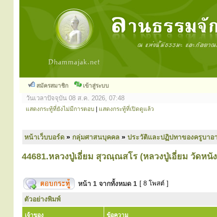
สมัครสมาชิก
เข้าสู่ระบบ
วันเวลาปัจจุบัน 08 ส.ค. 2026, 07:48
แสดงกระทู้ที่ยังไม่มีการตอบ
|
แสดงกระทู้ที่เปิดดูแล้ว
หน้าเว็บบอร์ด
»
กลุ่มศาสนบุคคล
»
ประวัติและปฏิปทาของครูบาอา
44681.หลวงปู่เอี่ยม สุวณฺณสโร (หลวงปู่เอี่ยม วัดหนัง
หน้า
1
จากทั้งหมด
1
[ 8 โพสต์ ]
ตัวอย่างพิมพ์
เจ้าของ
ข้อความ