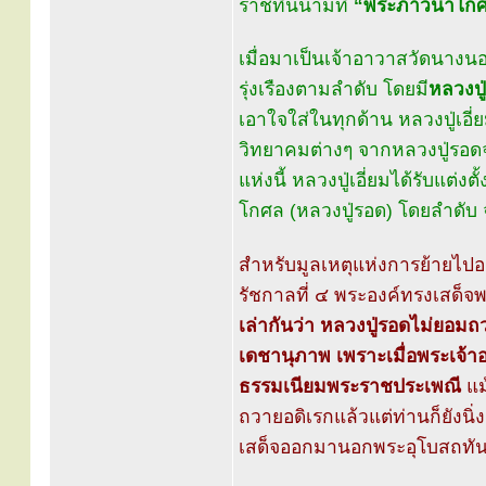
ราชทินนามที่
“พระภาวนาโก
เมื่อมาเป็นเจ้าอาวาสวัดนางน
รุ่งเรืองตามลำดับ โดยมี
หลวงปู
เอาใจใส่ในทุกด้าน หลวงปู่เอี
วิทยาคมต่างๆ จากหลวงปู่รอ
แห่งนี้ หลวงปู่เอี่ยมได้รับแต่งตั้
โกศล (หลวงปู่รอด) โดยลำดับ จ
สำหรับมูลเหตุแห่งการย้ายไปอย
รัชกาลที่ ๔ พระองค์ทรงเสด็
เล่ากันว่า หลวงปู่รอดไม่ยอม
เดชานุภาพ เพราะเมื่อพระเจ้าอ
ธรรมเนียมพระราชประเพณี
แม้
ถวายอดิเรกแล้วแต่ท่านก็ยังนิ่ง
เสด็จออกมานอกพระอุโบสถทันที