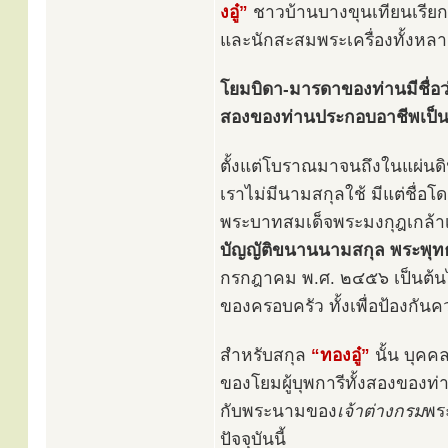
งอู๋”
ชาวบ้านบางขุนเทียนเรียก
และนักสะสมพระเครื่องทั้งหลา
โยมบิดา-มารดาของท่านมีชื่อว่
สองของท่านประกอบอาชีพเป็น
ตั้งแต่โบราณมาจนถึงในแผ่นดิ
เราไม่มีนามสกุลใช้ มีแต่ชื่อโดด
พระบาทสมเด็จพระมงกุฎเกล้าเจ
บัญญัติขนานนามสกุล พระพุ
กรกฎาคม พ.ศ. ๒๔๕๖ เป็นต้นไป
ของครอบครัว ทั้งเพื่อป้องกันค
สำหรับสกุล
“ทองอู๋”
นั้น บุคค
ของโยมผู้บุพการีทั้งสองของท่
กับพระนามของ
เจ้าต่างกรม
พระ
ปัจจุบันนี้