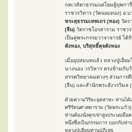
กตเวทิตาธรรมแด่โยมผู้บุพการ
ราชวรวิหาร (วัดจอมทอง) อ.บา
พระสุธรรมเทพเถร (ทอง)
วัดร
(จีน)
วัดราชโอรสาราม ราชวรว
เป็นคู่พระกรรมวาจาจารย์ ได้
ดังทอง, บริสุทธิ์ดุจดังทอง
เมื่ออุปสมบทแล้ว หลวงปู่เอี่
นางนอง วรวิหาร ตรงข้ามกับวั
สรรพวิทยาคมต่างๆ ส่วนการศึก
(จีน) และสำนักพระสังวรวิมล 
ด้วยความวิริยะอุตสาหะ ท่านได้
ศรีรัตนศาสดาราม (วัดพระแก้ว) แ
ท่านต้องนั่งคุกเข่าสูงประนมมื
หนึ่งซึ่งเป็นกรรมการ บอกกับท่า
หลวงปู่เอี่ยมท่านปฏิเสธ