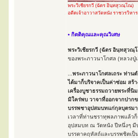
พระวิเชียรกวี (ฉัตร อินฺทสุวณฺโณ)
อดีตเจ้าอาวาสวัดหนัง ราชวรวิหาร ร
• กิตติคุณและคุณวิเศษ
พระวิเชียรกวี (ฉัตร อินฺทสุวณ
ของพระภาวนาโกศล (หลวงปู่เอ
...
พระภาวนาโกศลเถระ ท่านดำรง
ได้มาก็บริจาคเป็นค่าซ่อม สร
เครื่องบูชาธรรมถวายพระที่นิมน
มิใคร่พบ วาจาที่ออกจากปากขอ
บรรพชาอุปสมบทแก่กุลบุตรม
เวลาที่ท่านชราทุพลภาพแล้วก็ดี
อุปสมบท ณ วัดหนัง ปีหนึ่งๆ ม
บรรดาคฤหัสถ์และบรรพชิตเป็