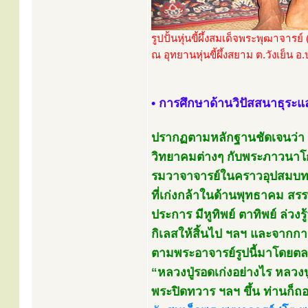
รูปปั้นหุ่นขี้ผึ้งสมเด็จพระพุฒาจารย์
ณ อุทยานหุ่นขี้ผึ้งสยาม ต.วังเย็น อ
• การศึกษาด้านวิปัสสนาธุระ
ปรากฏตามหลักฐานชัดเจนว่า ห
วิทยาคมต่างๆ กับพระภาวนาโก
รมวาจาจารย์ในคราวอุปสมบทเป
ที่เก่งกล้าในด้านพุทธาคม สร
ประการ มีหูทิพย์ ตาทิพย์ ล่วงร
กิเลสให้สิ้นไป ฯลฯ และจากการ
ตามพระอาจารย์รูปนี้มาโดยตล
“หลวงปู่รอดเก่งอย่างไร หลวงปู่
พระปิดทวาร ฯลฯ ขึ้น ท่านก็ถ