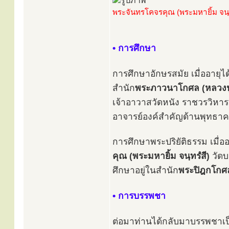
พระจันทรโคจรคุณ (พระมหายิ้ม จนฺท
• การศึกษา
การศึกษาอักษรสมัย เมื่ออายุไ
สำนัก
พระภาวนาโกศล (หลวงปู
เจ้าอาวาสวัดหนัง ราชวรวิหาร 
อาจารย์องค์สำคัญด้านพุทธาค
การศึกษาพระปริยัติธรรม เมื่อ
คุณ (พระมหายิ้ม จนฺทรํสี)
วัดบ
ศึกษาอยู่ในสำนัก
พระปิฎกโกศล
• การบรรพชา
ต่อมาท่านได้กลับมาบรรพชาเป็