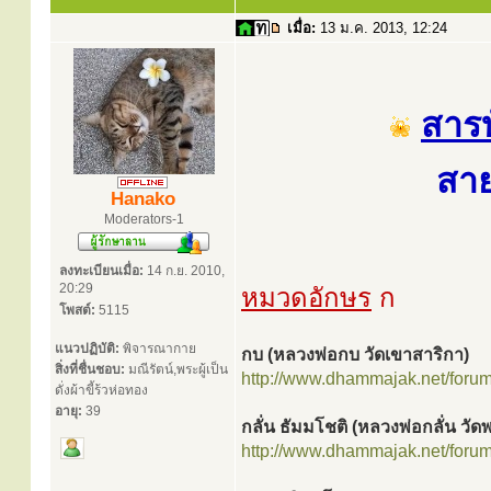
เมื่อ:
13 ม.ค. 2013, 12:24
สารบ
สาย
Hanako
Moderators-1
ลงทะเบียนเมื่อ:
14 ก.ย. 2010,
20:29
หมวดอักษร
ก
โพสต์:
5115
แนวปฏิบัติ:
พิจารณากาย
กบ (หลวงพ่อกบ วัดเขาสาริกา)
สิ่งที่ชื่นชอบ:
มณีรัตน์,พระผู้เป็น
http://www.dhammajak.net/foru
ดั่งผ้าขี้ร้วห่อทอง
อายุ:
39
กลั่น ธัมมโชติ (หลวงพ่อกลั่น วั
http://www.dhammajak.net/foru