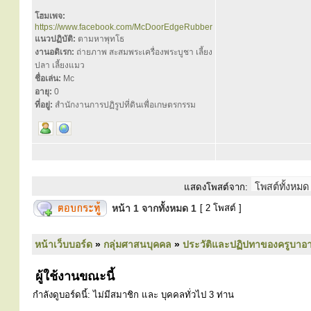
โฮมเพจ:
https://www.facebook.com/McDoorEdgeRubber
แนวปฏิบัติ:
ตามหาพุทโธ
งานอดิเรก:
ถ่ายภาพ สะสมพระเครื่องพระบูชา เลี้ยง
ปลา เลี้ยงแมว
ชื่อเล่น:
Mc
อายุ:
0
ที่อยู่:
สำนักงานการปฏิรูปที่ดินเพื่อเกษตรกรรม
แสดงโพสต์จาก:
หน้า
1
จากทั้งหมด
1
[ 2 โพสต์ ]
หน้าเว็บบอร์ด
»
กลุ่มศาสนบุคคล
»
ประวัติและปฏิปทาของครูบาอา
ผู้ใช้งานขณะนี้
กำลังดูบอร์ดนี้: ไม่มีสมาชิก และ บุคคลทั่วไป 3 ท่าน