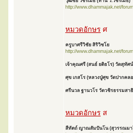
วุฒิชัย วชิรเมธี (ท่าน ว.วชิรเมธี)
http://www.dhammajak.net/foru
หมวดอักษร
ศ
ครูบาศรีวิชัย สิริวิชโย
http://www.dhammajak.net/foru
เจ้าคุณศรี (สนธ์ ยติธโร) วัดสุทัศน
ศุข เกสโร (หลวงปู่ศุข วัดปากค
ศรีนวล ฐานวโร วัดวชิรธรรมสา
หมวดอักษร
ส
สีทัตถ์ ญาณสัมปันโน (สุวรรณมา