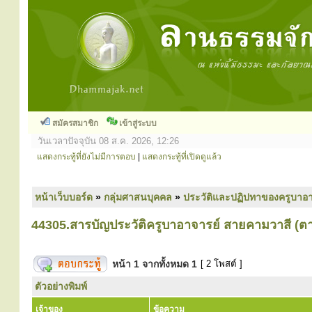
สมัครสมาชิก
เข้าสู่ระบบ
วันเวลาปัจจุบัน 08 ส.ค. 2026, 12:26
แสดงกระทู้ที่ยังไม่มีการตอบ
|
แสดงกระทู้ที่เปิดดูแล้ว
หน้าเว็บบอร์ด
»
กลุ่มศาสนบุคคล
»
ประวัติและปฏิปทาของครูบาอา
44305.สารบัญประวัติครูบาอาจารย์ สายคามวาสี (ต
หน้า
1
จากทั้งหมด
1
[ 2 โพสต์ ]
ตัวอย่างพิมพ์
เจ้าของ
ข้อความ