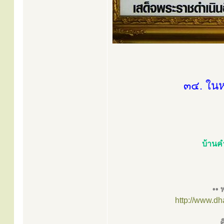
๓๔. ในห
บ้านค
•• 
http://www.d