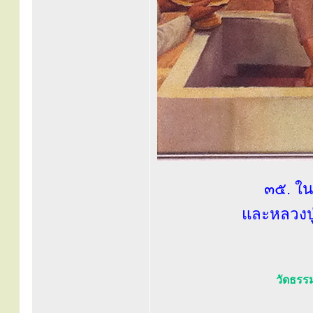
๓๕. ในห
และหลวงปู
วัดธรร