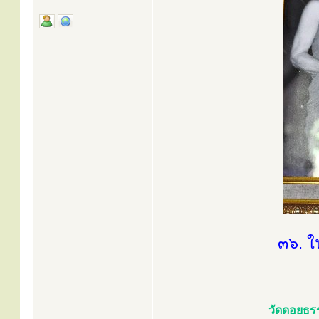
๓๖. ใ
วัดดอยธร