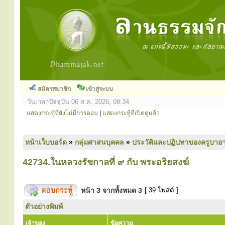
สมัครสมาชิก
เข้าสู่ระบบ
วันเวลาปัจจุบัน 06 ส.ค. 2026, 08:34
แสดงกระทู้ที่ยังไม่มีการตอบ
|
แสดงกระทู้ที่เปิดดูแล้ว
หน้าเว็บบอร์ด
»
กลุ่มศาสนบุคคล
»
ประวัติและปฏิปทาของครูบาอา
42734.ในหลวงรัชกาลที่ ๙ กับ พระอริยสงฆ์
หน้า
3
จากทั้งหมด
3
[ 39 โพสต์ ]
ตัวอย่างพิมพ์
เจ้าของ
ข้อความ