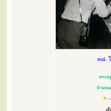
๓๘. ใ
พระครู
บ้านหนอ
---
เม