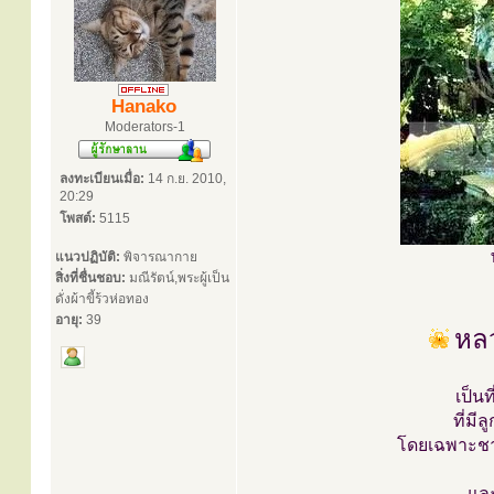
Hanako
Moderators-1
ลงทะเบียนเมื่อ:
14 ก.ย. 2010,
20:29
โพสต์:
5115
แนวปฏิบัติ:
พิจารณากาย
สิ่งที่ชื่นชอบ:
มณีรัตน์,พระผู้เป็น
ดั่งผ้าขี้ร้วห่อทอง
อายุ:
39
หลว
เป็น
ที่ม
โดยเฉพาะชาว
และ