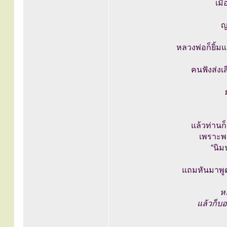
เมื
ญ
หลวงพ่อก็ยิ้มแ
คนฟังส่งเ
แล้วท่านก
เพราะพ
“นิม
แถมหันมาพูด
ห
แล้วก็บอ