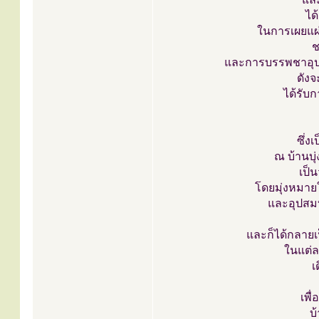
ได
ในการเผยแผ
ช
และการบรรพชาอุป
ดังจ
ได้รับ
ซึ่ง
ณ บ้านบุ
เป็
โดยมุ่งหมาย
และอุปสม
และก็ได้กลายเ
ในแต่ล
เ
เพื
บ