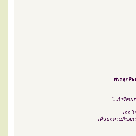
พระลูกศิษ
“...ถ้าจิตเ
เออ ไ
เห็นนกท่านก็บอกรัก