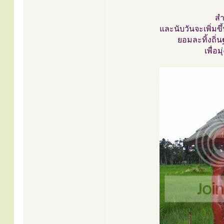
สำ
และนับวันจะเพิ่มข
ยอมละทิ้งถิ
เพื่อ