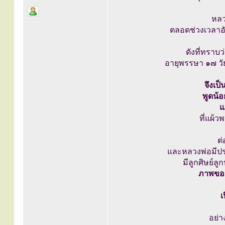
หลว
ตลอดช่วงเวลาอัน
ดังที่ทราบว
อายุพรรษา ๑๗ วัยก
จึงเป็
พูดน้
แ
ที่แผ้
ต่
และหลวงพ่อมีป
มีลูกศิษย์ล
ภาพของห
เ
อย่า