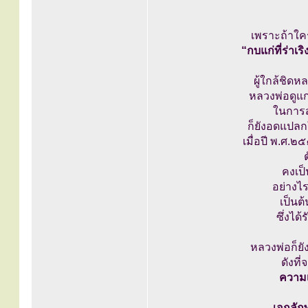
เพราะถ้าใคร
“กบแก่ที่ร่าเร
ผู้ใกล้ชิดห
หลวงพ่อดูแก
ในการ
ก็ยังอดแปลก
เมื่อปี พ.ศ.๒
คงเป็
อย่างไร
เป็นต
ซึ่งได
หลวงพ่อก็ยั
ดังที
ความเ
เอกลัก