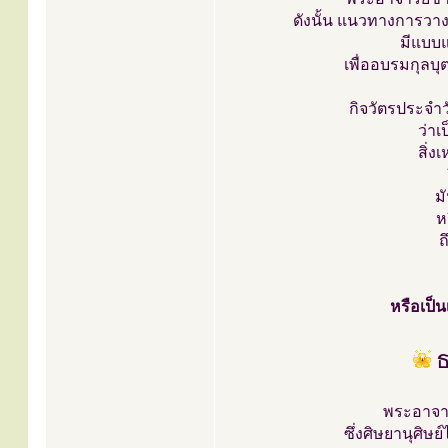
ดังนั้น แนวทางการวาง
มีแบบ
เพื่ออบรมกุลบุต
กิจวัตรประจำว
ว่า
สิ่ง
ม
ห
ถ
หรือเป็น
ธ
พระอาจาร
ซึ่งศิษยานุศิษย