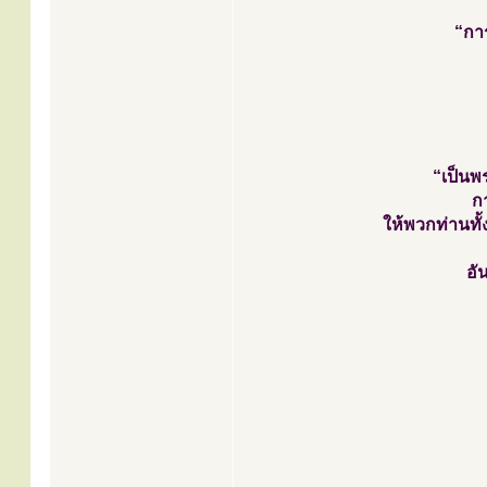
“กา
“เป็นพร
ก
ให้พวกท่านทั
อั