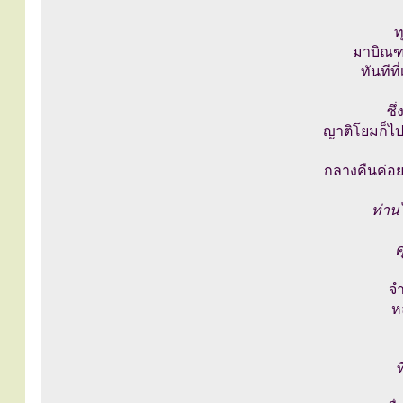
ท
มาบิณฑ
ทันทีท
ซึ
ญาติโยมก็ไปร
กลางคืนค่อย
ท่าน
ค
จำ
ห