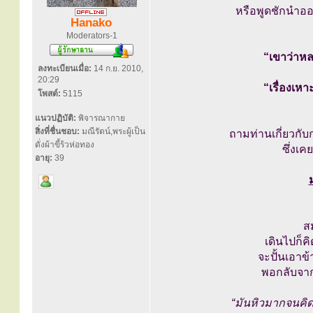
หรือพูดชักนำออ
Hanako
Moderators-1
“เขาว่าหล
ลงทะเบียนเมื่อ:
14 ก.ย. 2010,
20:29
“เรื่องเหา
โพสต์:
5115
แนวปฏิบัติ:
พิจารณากาย
สิ่งที่ชื่นชอบ:
มณีรัตน์,พระผู้เป็น
ถามท่านเกี่ยวกั
ดั่งผ้าขี้ร้วห่อทอง
ซึ่งเค
อายุ:
39
ส
เดินไปก็ค
จะปั้นเอาข
พอกลับจาก
“มันหิวมากจนคิด