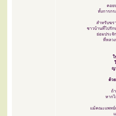
คอยป
ทั้งการกร
สำหรับฆราว
ชาวบ้านที่ไปรั
ย่อมประจั
ที่หลว
ใ
ใ
ญา
ด้วย
ถ้
หากไม
แม้คณะแพทย์แ
แ