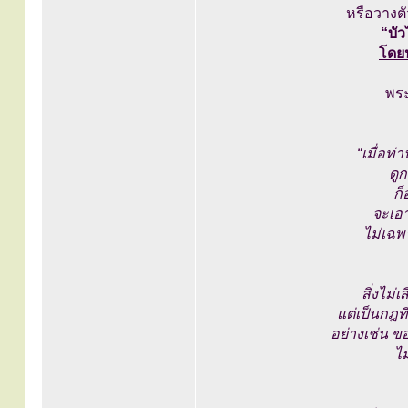
หรือวางต
“บัว
โดยป
พระ
“เมื่อท
ดู
ก็
จะเอา
ไม่เฉพ
สิ่งไม่
แต่เป็นกฎที
อย่างเช่น ขอ
ไม