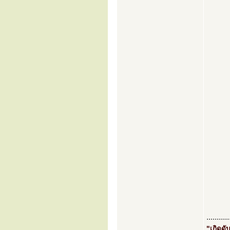
...........
"เกิดดับ