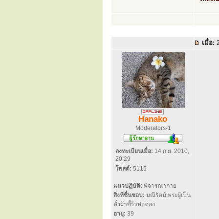
เมื่อ:
2
Hanako
Moderators-1
ลงทะเบียนเมื่อ:
14 ก.ย. 2010,
20:29
โพสต์:
5115
แนวปฏิบัติ:
พิจารณากาย
สิ่งที่ชื่นชอบ:
มณีรัตน์,พระผู้เป็น
ดั่งผ้าขี้ร้วห่อทอง
อายุ:
39