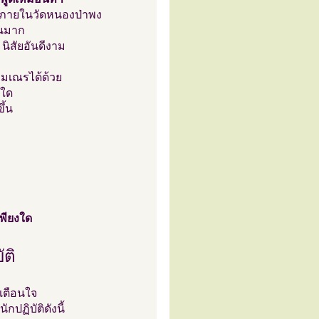
ติภายในวัดหนองป่าพง
วนมาก
 นิสัยอันดีงาม
ามเณรได้ด้วย
งใด
ึ้น
า
เพียงใด
ัติ
เตือนใจ
กปฏิบัติดังนี้