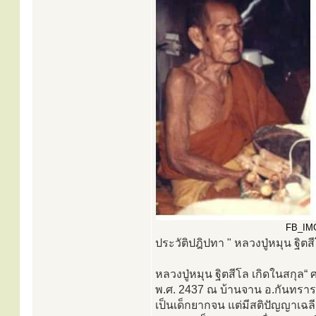
FB_IMG_
ประวัติปฎิปทา " หลวงปู่หมุน ฐิต
หลวงปู่หมุน ฐิตสีโล เกิดในสกุล“ ศ
พ.ศ. 2437 ณ บ้านจาน อ.กันทรารมย์
เป็นเด็กยากจน แต่มีสติปัญญาเ