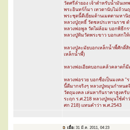
วัดศรีลำยอง เจ้าตำหรับน้ำมันเ
พระอินทร์ก็มา เทวดานับไม่ถ้วน
พระชุดนี้ดีเยี่ยมด้านเมตตามหา
หลวงปู่ฤทธิ์ วัดชลประทานราช ดำร
หลวงพ่อพูล วัดไผ่ล้อม บอกพิธ
หลวงปู่ทิมวัดพระขาว บอกเสกให้เต
หลวงปู่ละมัยบอกเหล็กน้ำพี้ศักดิ์
เหล็กน้ำพี้)
หลวงพ่อเอียดบอกแคล้วคลาดก็ม
หลวงพ่อรวย บอกชื่อเป็นมงคล "รว
นี้ดีมากจริงๆ หลวงปู่หมุนกำหนดจ
วัตถุมงคล เล่นหากันราคาสูงครับร
ระฤก ร.ศ.218 หลวงปู่หมุนใช้คำ
ศก 218) แทนคำว่า พ.ศ.2543
เมื่อ:
31 มี.ค. 2011, 04:23