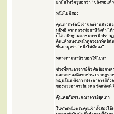
ยกมือไหว้ครูบอกว่า “ขลังพอแล้ว เ
หนึ่งไม่มีสอง
คุณดารารัตน์ เจ้าของร้านสาวสวย
มยิทธิ จากหลวงพ่อฤาษีลิงดำ ได
ก็ได้ อธิษฐานขอชมบารมี ปรากฏว่าว
ดินแล้วแหงนหน้าดูดวงอาทิตย์ฉันน
ขึ้นมาพูดว่า “หนึ่งไม่มีสอง”
หลวงตามหาบัว บอกให้ไปหา
ช่วงที่พระอาจารย์ตั้ว ศิษย์เอก
และขอของดีจากท่าน ปรากฏว่าท่า
หมุนโน่น ซึ่งกว่าพระอาจารย์ตั้ว
ของพระอาจารย์มงคล วัดสุทัศน์ 
คุ้นเคยกับพระคณาจารย์ยุคเก่า
ในช่วงหนึ่งพระคุณเจ้าทั้งสองได้เร