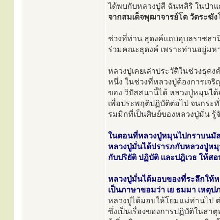
ได้พบกับหลวงปู่สี ฉันทสิริ ในป
จากสมเด็จพุฒาจารย์โต วัดระฆั
ช่วงที่ท่าน ธุดงค์แถบอุบลราชธา
ร่วมคณะธุดงค์ เพราะท่านอยู่มห
หลวงปู่เคยเล่าประวัติในช่วงธุดงค์
หนึ่ง ในช่วงที่หลวงปู่ต้องการเจริ
ของ วิปัสสนานี้ได้ หลวงปู่หมุนได
เพื่อประพฤติปฏิบัติต่อไป จนกระท
รมมิกที่เป็นศิษย์ของหลวงปู่มั่น 
ในตอนที่หลวงปู่หมุนไปกราบนมั
หลวงปู่มั่นได้ปรารภกับหลวงปู่หมุ
กับปริยัติ ปฏิบัติ และปฎิเวธ ให
หลวงปู่มั่นได้มอบของที่ระลึกให
เป็นภาษาขอมว่า เย ธมมา เหตุปภว
หลวงปู่ได้มอบให้โยมแม่ท่านไป ต
ซึ่งเป็นเรื่องของการปฏิบัติในธา