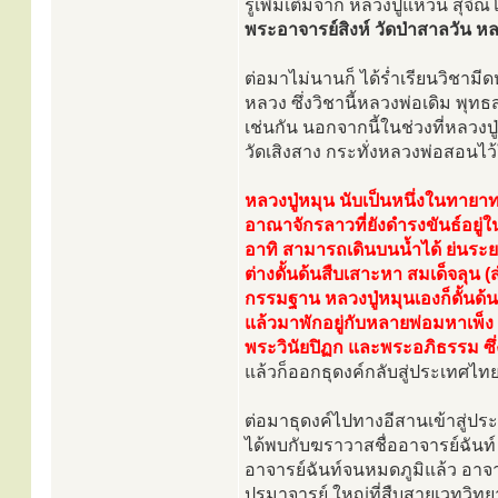
รู้เพิ่มเติมจาก หลวงปู่แหวน สุจิ
พระอาจารย์สิงห์ วัดป่าสาลวัน 
ต่อมาไม่นานก็ ได้ร่ำเรียนวิชา
หลวง ซึ่งวิชานี้หลวงพ่อเดิม พ
เช่นกัน นอกจากนี้ในช่วงที่หลวงป
วัดเสิงสาง กระทั่งหลวงพ่อสอนไว
หลวงปู่หมุน นับเป็นหนึ่งในทาย
อาณาจักรลาวที่ยังดำรงขันธ์อยู่
อาทิ สามารถเดินบนน้ำได้ ย่นระยะ
ต่างดั้นด้นสืบเสาะหา สมเด็จลุน 
กรรมฐาน หลวงปู่หมุนเองก็ดั้นด้น
แล้วมาพักอยู่กับหลายพ่อมหาเพ็ง 
พระวินัยปิฏก และพระอภิธรรม ซึ่
แล้วก็ออกธุดงค์กลับสู่ประเทศไทย
ต่อมาธุดงค์ไปทางอีสานเข้าสู่ประ
ได้พบกับฆราวาสชื่ออาจารย์ฉันท์ 
อาจารย์ฉันท์จนหมดภูมิแล้ว อาจา
ปรมาจารย์ ใหญ่ที่สืบสายเวทวิ