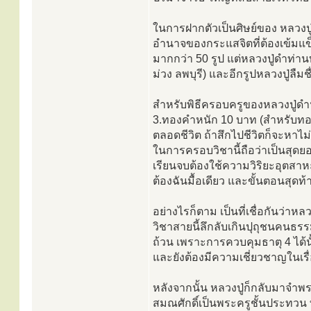
ในการฝากตัวเป็นศิษย์ของ หลวงป
อำนาจของกระแสจิตที่ต้องเข้มแข็งพ
มากกว่า 50 รูป แต่หลวงปู่ดำท่าน
ม่วง ลพบุรี) และอีกรูปหลวงปู่ลืมช
สำหรับพิธีครอบครูของหลวงปู่ดำนั
3.ทองคำหนัก 10 บาท (สำหรับทอง
ตลอดชีวิต ถ้าสึกไปชีวิตก็จะหาไม่
ในการครอบวิชานี้ถือว่าเป็นสุดย
เรียนจบต้องใช้ความวิริยะอุตสาหะ
ต้องฉันมื้อเดียว และขั้นตอนสุดท
อย่างไรก็ตาม เป็นที่เชื่อกันว่าหล
วิชาสายนี้ลึกลับเกินปุถุชนคนธรรมด
ถ้วน เพราะการควบคุมธาตุ 4 ได้
และยังต้องมีความเชี่ยวชาญในเรื่
หลังจากนั้น หลวงปู่ก็กลับมาจำพร
สมณศักดิ์เป็นพระครูชั้นประทวน ท