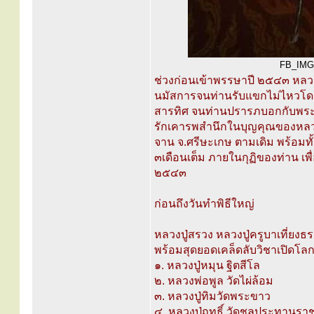
FB_IMG_1
ช่วงก่อนเข้าพรรษาปี ๒๕๔๓ หลวงป
นมัสการจนท่านรับแขกไม่ไหวโดย
สารทิศ จนท่านปรารภบอกกับพระอาจา
รักเคารพสำนึกในบุญคุณของหลวงป
จาน จ.ศรีษะเกษ ตามเดิม พร้อมทั
๓เดือนเต็ม ภายในกุฏิของท่าน เพื
๒๕๔๓
ก่อนถึงวันทำพิธีใหญ่
หลวงปู่สรวง หลวงปู่ครูบาเที่ยงธ
พร้อมสุดยอดเคล็ดลับวิชาเปิดโลกธ
๑. หลวงปู่หมุน ฐิตสีโล
๒. หลวงพ่อพูล วัดไผ่ล้อม
๓. หลวงปู่ทิมวัดพระขาว
๔. หลวงปู่ฤทธิ์ วัดชลประทานรา