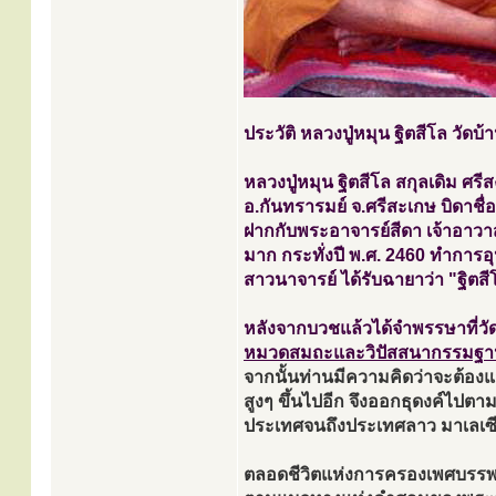
ประวัติ หลวงปู่หมุน ฐิตสีโล วัด
หลวงปู่หมุน ฐิตสีโล สกุลเดิม ศร
อ.กันทรารมย์ จ.ศรีสะเกษ บิดาชื่
ฝากกับพระอาจารย์สีดา เจ้าอาวาสว
มาก กระทั่งปี พ.ศ. 2460 ทำการอ
สาวนาจารย์ ได้รับฉายาว่า "ฐิตสีโล"
หลังจากบวชแล้วได้จำพรรษาที่วั
หมวดสมถะและวิปัสสนากรรมฐา
จากนั้นท่านมีความคิดว่าจะต้องแส
สูงๆ ขึ้นไปอีก จึงออกธุดงค์ไปตา
ประเทศจนถึงประเทศลาว มาเลเซีย
ตลอดชีวิตแห่งการครองเพศบรรพชิ