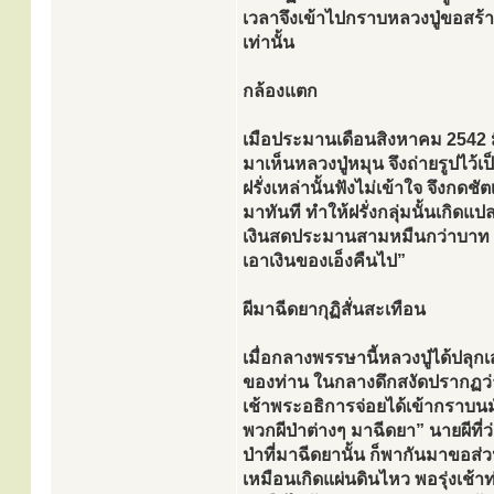
เวลาจึงเข้าไปกราบหลวงปู่ขอสร้
เท่านั้น
กล้องแตก
เมือประมานเดือนสิงหาคม 2542 มีช
มาเห็นหลวงปู่หมุน จึงถ่ายรูปไว้เป
ฝรั่งเหล่านั้นฟังไม่เข้าใจ จึงก
มาทันที ทำให้ฝรั่งกลุ่มนั้นเกิ
เงินสดประมานสามหมืนกว่าบาท ท่าน
เอาเงินของเอ็งคืนไป”
ผีมาฉีดยากุฏิสั่นสะเทือน
เมื่อกลางพรรษานี้หลวงปู่ได้ปล
ของท่าน ในกลางดึกสงัดปรากฏว่าม
เช้าพระอธิการจ่อยได้เข้ากราบน
พวกผีป่าต่างๆ มาฉีดยา” นายผีที่ว
ป่าที่มาฉีดยานั้น ก็พากันมาขอส่ว
เหมือนเกิดแผ่นดินไหว พอรุ่งเช้า