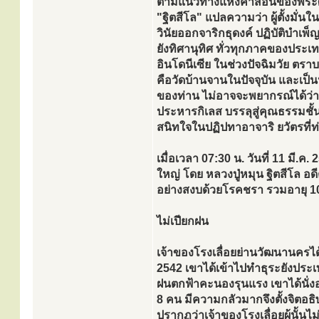
ตามแนวทางแห่งคำสอนของพระศาส
"ฐิตสีโล" แปลความว่า ผู้ตั้งมั
วินัยออกจาริกธุดงค์ ปฏิบัติบำเ
ยังทิศานุทิศ ทั่วทุกภาคของประเ
อินโดนีเซีย ในช่วงปัจฉิมวัย ตราบจ
คือวัดบ้านจานในปัจจุบัน และเป็
ของท่าน ไม่อาจจะพยากรณ์ได้ว่า
ประหารกิเลส บรรลุสู่คุณธรรมชั้
สนิทใจในปฏิปทาอาจาริ ยวัตรที่ท
เมื่อเวลา 07:30 น. วันที่ 11 มี
ใหญ่ โดย หลวงปู่หมุน ฐิตสีโล 
อย่างสงบด้วยโรคชรา รวมอายุ 1
ไม่เปียกฝน
เจ้าของโรงเลื่อยย่านวัฒนานครไ
2542 เขาได้เข้าไปทำธุระยังประ
ฝนตกฟ้าคะนองรุนแรง เขาได้นั่งอ
8 คน มีความกลัวมากจึงตั้งจิตอธิ
ปรากฏว่าเจ้าของโรงเลื่อยผู้นั้นไ