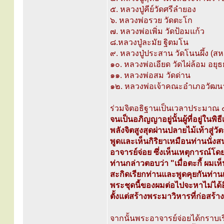
๕. หลวงปู่คีย์วัดศรีลำยอง
๖. หลวงพ่อรวย วัดตะโก
๗. หลวงพ่อเพิ่ม วัดป้อมแก้ว
๘.หลวงปู่ละมัย ฐิตมโน
๙. หลวงปู่ประสาน วัดโนนผึ้ง (สห
๑๐. หลวงพ่อเอียด วัดไผ่ล้อม อยุ
๑๑. หลวงพ่อสม วัดด่าน
๑๒. หลวงพ่อเจ้าคณะอำเภอวัฒนานค
ร่วมจิตอธิฐานเป็นเวลาประมาณ 
จนเป็นอภิญญาอยู่นั้นผู้ที่อยู่ในพิ
พลังจิตสูงสุดผ่านปลายไม้เท้าสู่ว
พูดและเห็นกิริยาเหมือนท่านนั่งสน
อาจารย์จ่อย ซึ่งเห็นเหตุการณ์โด
ท่านกล่าวตอบว่า "เมื่อตะกี้ ผมเห
สะกิดเรียกท่านและพูดคุยกันท่านเ
พระชุดนี้ของผมต่อไปจะหาไม่ได้อีก
ตั้งแต่สร้างพระมาวิหารที่ก่อสร้า
จากนั้นพระอาจารย์จ่อยได้กราบเร