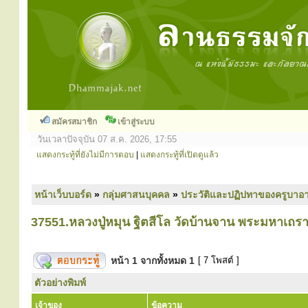
สมัครสมาชิก
เข้าสู่ระบบ
วันเวลาปัจจุบัน 07 ส.ค. 2026, 17:55
แสดงกระทู้ที่ยังไม่มีการตอบ
|
แสดงกระทู้ที่เปิดดูแล้ว
หน้าเว็บบอร์ด
»
กลุ่มศาสนบุคคล
»
ประวัติและปฏิปทาของครูบาอา
37551.หลวงปู่หมุน ฐิตสีโล วัดบ้านจาน พระมหาเถรา
หน้า
1
จากทั้งหมด
1
[ 7 โพสต์ ]
ตัวอย่างพิมพ์
เจ้าของ
ข้อความ