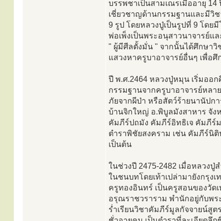
บรรพชาเป็นสามเณรเมื่ออายุ 14 ป
เชี่ยวชาญด้านกรรมฐานและมีวิชา
9 รูป โดยหลวงปู่เป็นรูปที่ 9 โด
พ่อเพ็งเป็นพระอนุสาวนาจารย์และ
" ผู้มีศีลตั้งมั่น " จากนั้นได้ศึ
แสวงหาครูบาอาจารย์อื่นๆ เพื่อศึ
ปี พ.ศ.2464 หลวงปู่หมุน เริ่มอ
กรรมฐานจากครูบาอาจารย์หลายสำน
ภัยจากผีป่า หรือสัตว์ร้ายนานัปกา
บ้านจิกใหญ่ อ.พิบูลมังสาหาร จั
คัมภีร์ปถมัง คัมภีร์อิทธิเจ คัมภี
ตำราพิชัยสงคราม เช่น คัมภีร์นิ
เป็นต้น
ในช่วงปี 2475-2482 เมื่อหลวงปู่
ในชนบทโดยเท้าเปล่ามายังกรุงเทพ
ครูทองอินทร์ เป็นครูสอนของวัดเทพธิ
อรุณราชวราราม พำนักอยู่กับพระ
ร่ำเรียนวิชาคัมภีร์มูลกัจจายน์
ชั่วอายุคน เป็นตำราที่ละเอียดลึก