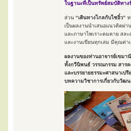
ในฐานะที่เป็นทรัพย์สมบัติทา
ส่วน
“เดินทางไกลกับไซอิ๋ว”
หร
เป็นผลงานนำเสนอแนวคิดผ่า
และภาษาไพเราะคมคาย สละสล
และงานเขียนทุกเล่ม มีคุณค่
ผลงานของท่านอาจารย์เขมานั
ทั้งกวีนิพนธ์ วรรณกรรม สา
และบรรยายธรรมะศาสนาเปรีย
บทความวิชาการเกี่ยวกับวัฒน