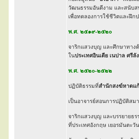
วัฒนธรรมอันดีงาม และสนับสน
เพื่อทดลองการใช้ชีวิตและฝึกป
พ.ศ. ๒๕๑๙-๒๕๒๐
จาริกแสวงบุญ และศึกษาทางด
ใน
ประเทศอินเดีย เนปาล ศรีลั
พ.ศ. ๒๕๒๐-๒๕๒๒
ปฏิบัติธรรมที่
สำนักสงฆ์หาดแก
เป็นอาจารย์สอนการปฏิบัติสมาธ
จาริกแสวงบุญ และบรรยายธร
ที่ประเทศอังกฤษ เยอรมันตะวัน