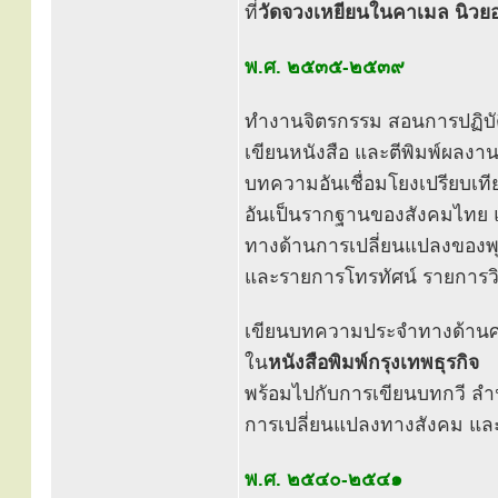
ที่
วัดจวงเหยียนในคาเมล นิวยอ
พ.ศ. ๒๕๓๕-๒๕๓๙
ทำงานจิตรกรรม สอนการปฏิบัต
เขียนหนังสือ และตีพิมพ์ผล
บทความอันเชื่อมโยงเปรียบเ
อันเป็นรากฐานของสังคมไทย 
ทางด้านการเปลี่ยนแปลงของพ
และรายการโทรทัศน์ รายการ
เขียนบทความประจำทางด้าน
ใน
หนังสือพิมพ์กรุงเทพธุรกิจ
พร้อมไปกับการเขียนบทกวี ล
การเปลี่ยนแปลงทางสังคม และ
พ.ศ. ๒๕๔๐-๒๕๔๑