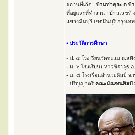
สถานที่เกิด :
บ้านท่าคุระ ต.บ้
ที่อยู่และที่ทำงาน : บ้านเลข
แขวงมีนบุรี เขตมีนบุรี กรุ
• ประวัติการศึกษา
- ป. ๔ โรงเรียนวัดชะแม อ.สท
- ม. ๖ โรงเรียนมหาวชิราวุธ อ
- ม. ๘ โรงเรียนอำนวยศิลป์ จ
- ปริญญาตรี
คณะมัณฑนศิลป์ 