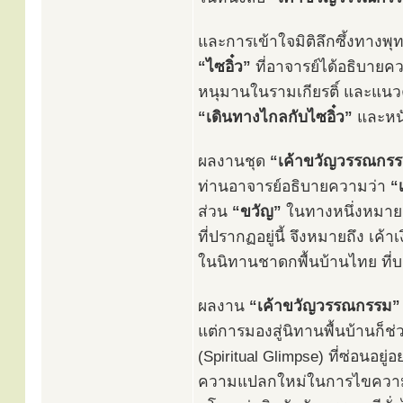
และการเข้าใจมิติลึกซึ้งทาง
“ไซอิ๋ว”
ที่อาจารย์ได้อธิบายคว
หนุมานในรามเกียรติ์ และแนวค
“เดินทางไกลกับไซอิ๋ว”
และหน
ผลงานชุด
“เค้าขวัญวรรณกร
ท่านอาจารย์อธิบายความว่า
“
ส่วน
“ขวัญ”
ในทางหนึ่งหมายถึ
ที่ปรากฏอยู่นี้ จึงหมายถึง เค
ในนิทานชาดกพื้นบ้านไทย ที่บ
ผลงาน
“เค้าขวัญวรรณกรรม”
แต่การมองสู่นิทานพื้นบ้านก็
(Spiritual Glimpse) ที่ซ่อนอยู่อย
ความแปลกใหม่ในการไขความ