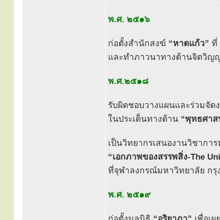
พ.ศ. ๒๕๑๖
ก่อตั้งสำนักสงฆ์
“หาดแก้ว”
ที
และทำภาวนาทางด้านจิตวิ
พ.ศ.๒๕๑๘
รับผิดชอบวางแผนและร่วมจัด
ในประเด็นทางด้าน
“พุทธศาส
เป็นวิทยากรเสนองานวิชาการห
“เอกภาพของสรรพสิ่ง-The Unit
ที่จุฬาลงกรณ์มหาวิทยาลัย กร
พ.ศ. ๒๕๑๙
ก่อตั้งมูลนิธิ
“อริยาภา”
เพื่อเ