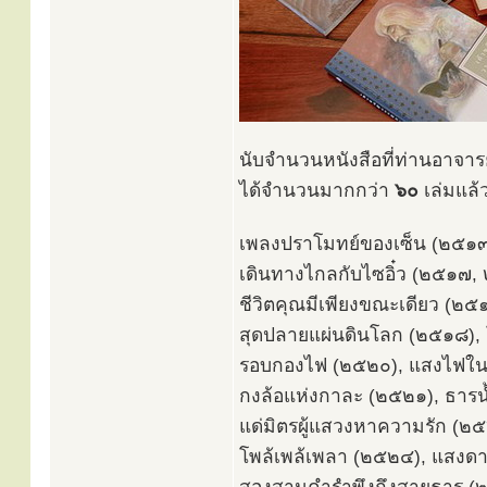
นับจำนวนหนังสือที่ท่านอาจา
ได้จำนวนมากกว่า
๖๐
เล่มแล้ว
เพลงปราโมทย์ของเซ็น (๒๕๑๓)
เดินทางไกลกับไซอิ๋ว (๒๕๑๗
ชีวิตคุณมีเพียงขณะเดียว (๒๕
สุดปลายแผ่นดินโลก (๒๕๑๘), 
รอบกองไฟ (๒๕๒๐), แสงไฟใน
กงล้อแห่งกาละ (๒๕๒๑), ธารน
แด่มิตรผู้แสวงหาความรัก (๒
โพล้เพล้เพลา (๒๕๒๔), แสงดา