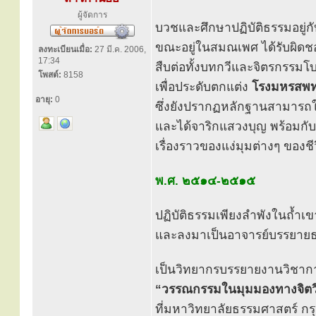
ผู้จัดการ
บวชและศึกษาปฏิบัติธรรมอยู่กั
ขณะอยู่ในสมณเพศ ได้รับผิด
ลงทะเบียนเมื่อ:
27 มี.ค. 2006,
17:34
สืบต่อทั้งบทกวีและจิตรกรร
โพสต์:
8158
เพื่อประดับตกแต่ง
โรงมหรสพ
อายุ:
0
ซึ่งยังปรากฏหลักฐานสามารถใ
และได้จาริกแสวงบุญ พร้อมกับเ
เรื่องราวของแง่มุมต่างๆ ขอ
พ.ศ. ๒๕๑๔-๒๕๑๕
ปฏิบัติธรรมเพียงลำพังในถ้ำเ
และลงมาเป็นอาจารย์บรรยายธร
เป็นวิทยากรบรรยายงานวิชากา
“วรรณกรรมในมุมมองทางจิต
ที่มหาวิทยาลัยธรรมศาสตร์ กร