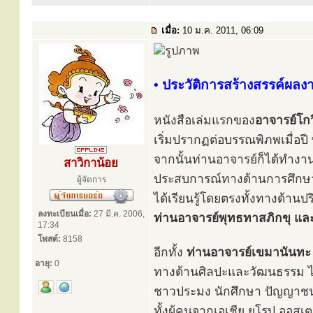
เมื่อ:
10 ม.ค. 2011, 06:09
• ประวัติการสร้างสรรค์ผลง
หนังสือเล่มแรกของ
อาจารย์โก
เริ่มปรากฏต่อบรรณพิภพเมื่อป
จากนั้นท่านอาจารย์ก็ได้ทำงาน
สาวิกาน้อย
ประสบการณ์ทางด้านการศึกษา
ผู้จัดการ
ได้เรียนรู้โดยตรงทั้งทางด้านปร
ลงทะเบียนเมื่อ:
27 มี.ค. 2006,
ท่านอาจารย์พุทธทาสภิกขุ และ
17:34
โพสต์:
8158
อีกทั้ง
ท่านอาจารย์เขมานันทะ
อายุ:
0
ทางด้านศิลปะและวัฒนธรรม ได
ชาวประมง นักศึกษา ปัญญาช
ทั้งผู้คนจากเอเชีย ยุโรป ออสเ