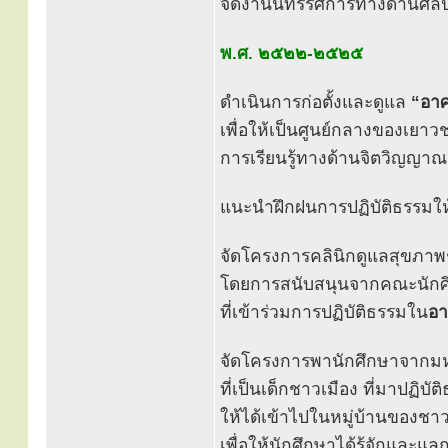
จัดงานนิทรรศการทางด้านศิลปะ
พ.ศ. ๒๕๒๒-๒๕๒๕
ดำเนินการก่อตั้งและดูแล
“อาศ
เพื่อให้เป็นศูนย์กลางของเยา
การเรียนรู้ทางด้านจิตวิญญา
แนะนำฝึกฝนการปฏิบัติธรรมให
จัดโครงการคลินิกดูแลสุขภา
โดยการสนับสนุนจากคณะนักศึ
ที่เข้าร่วมการปฏิบัติธรรมใน
อา
จัดโครงการพานักศึกษาจากมห
ที่เป็นเด็กชาวเมือง ที่มาปฏิบั
ให้ได้เข้าไปในหมู่บ้านของช
เพื่อให้นักศึกษาได้รู้จักและแ