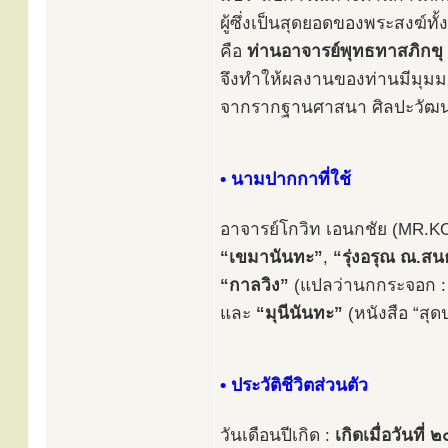
ผู้ซึ่งเป็นสุดยอดของพระสงฆ์ทั
คือ
ท่านอาจารย์พุทธทาสภิกขุ
จึงทำให้ผลงานของท่านมีมุม
จากรากฐานศาสนา ศิลปะวัฒ
• นามปากกาที่ใช้
อาจารย์โกวิท เอนกชัย (MR.
“เขมานันทะ”
,
“รุ่งอรุณ ณ.ส
“กาลวิง”
(แปลว่านกกระจอก : 
และ
“มุนีนันทะ”
(หนังสือ “สุ
• ประวัติชีวิตส่วนตัว
วันเดือนปีเกิด :
เกิดเมื่อวันที