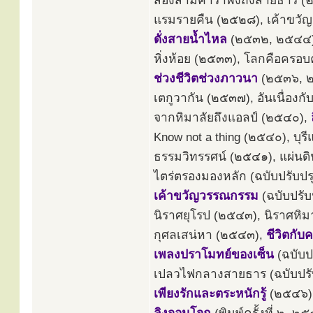
สองสามคำรำพึงถึงสายธาร (๒๕
แรมรายคืน (๒๕๒๘), เค้าขวั
ดั่งสายน้ำไหล
(๒๕๓๒, ๒๕๔๔),
หิ่งห้อย (๒๕๓๓), โลกคือครอบ
ช่วงชีวิตช่วงภาวนา
(๒๕๓๖, ๒๕
เตกูวากัน (๒๕๓๗), อันเนื่อ
จากหิมาลัยถึงแอลป์ (๒๕๔๐),
Know not a thing (๒๕๔๐), บุร
ธรรมวิทรรศน์ (๒๕๔๑), แผ่น
ไตร่ตรองมองหลัก (ฉบับปรับปร
เค้าขวัญวรรณกรรม
(ฉบับปรั
นิราศยุโรป (๒๕๔๓), นิราศหิ
กุศลเสน่หา (๒๕๔๓),
ชีวิตกับ
เพลงปราโมทย์ของเซ็น
(ฉบับป
เปลวไฟกลางสายธาร (ฉบับปรั
เพียงรักและตระหนักรู้
(๒๕๔๖),