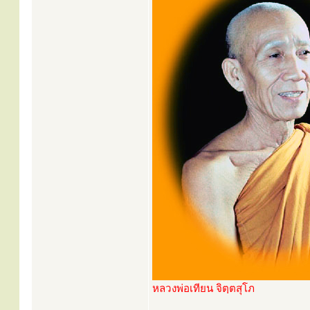
หลวงพ่อเทียน จิตฺตสุโภ