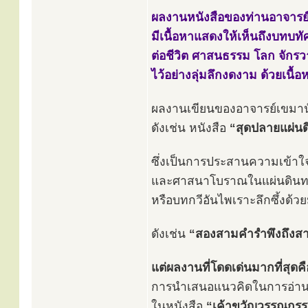
ผลงานหนังสือของท่านอาจารย
มีเนื้อหาแสดงให้เห็นถึงบทบทั
ต่อชีวิต ศาสนธรรม โลก จักร
ไว้อย่างลุ่มลึกงดงาม ด้วยเนื
ผลงานเขียนของอาจารย์เขมานั
ดังเช่น หนังสือ
“สุดปลายแผ่น
ซึ่งเป็นการประสานความเข้าใ
และศาสนาโบราณในแผ่นดินท
หรือบทกวีอันไพเราะลึกซึ้งด้
ดังเช่น
“สองสามคำรำพึงถึงส
แต่ผลงานที่โดดเด่นมากที่สุดคื
การนำเสนอแนวคิดในการอ่าน
ในหนังสือ
“เค้าขวัญวรรณกร