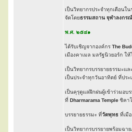
เป็นวิทยากรประจำทุกเดือนใ
จัดโดย
ธรรมสถาน จุฬาลงกรณ์
พ.ศ. ๒๕๔๑
ได้รับเชิญจากองค์กร
The Budd
เมืองคาเมล มลรัฐนิวยอร์ก ให
เป็นวิทยากรบรรยายธรรมะและ
เป็นประจำทุกวันอาทิตย์ ที่ปร
เป็นคุรุดูแลฝึกฝนผู้เข้าร่วมอ
ที่
Dharmarama Temple
ชิคาโ
บรรยายธรรมะ ที่
วัดพุทธ
ที่เม
เป็นวิทยากรบรรยายพร้อมฉา