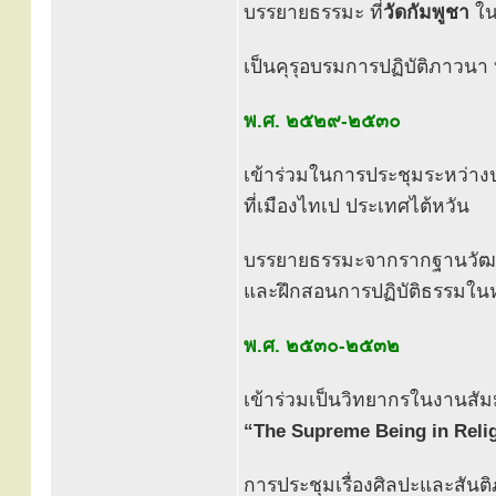
บรรยายธรรมะ ที่
วัดกัมพูชา
ใน
เป็นคุรุอบรมการปฏิบัติภาวนา 
พ.ศ. ๒๕๒๙-๒๕๓๐
เข้าร่วมในการประชุมระหว่าง
ที่เมืองไทเป ประเทศไต้หวัน
บรรยายธรรมะจากรากฐานวั
และฝึกสอนการปฏิบัติธรรมใน
พ.ศ. ๒๕๓๐-๒๕๓๒
เข้าร่วมเป็นวิทยากรในงานสั
“The Supreme Being in Reli
การประชุมเรื่องศิลปะและสันต