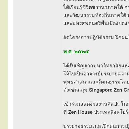
ได้เรียนรู้ชีวิตชาวนาภาคใต
และวัฒนธรรมท้องถิ่นภาคใต้ ท
และมหรสพดนตรีพื้นเมืองของ
จัดโครงการปฏิบัติธรรม ฝึกฝนใ
พ.ศ. ๒๕๒๕
ได้รับเชิญจากมหาวิทยาลัยแห่
ให้ไปเป็นอาจารย์บรรยายความร
พุทธศาสนาและวัฒนธรรมไทย ให
ดังเช่นกลุ่ม
Singapore Zen G
เข้าร่วมแสดงผลงานศิลปะ ใ
ที่
Zen House
ประเทศสิงคโปร์
บรรยายธรรมะและฝึกฝนการปฏ