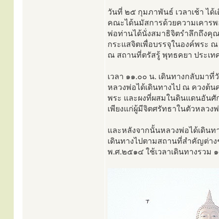
วันที่ ๒๕ กุมภาพันธ์ เวลาเช้า ได
คณะได้นมัสการด้วยความเคารพอย่า
พ่อท่านได้นั่งสมาธิจิตรำลึกถึงคุณ
กระแสจิตเพื่อบรรจุในองค์พระ ณ คว
ณ สถานที่ตรัสรู้ พุทธคยา ประเทศอ
เวลา ๑๑.๐๐ น. เดินทางกลับมาที
หลวงพ่อได้เดินทางไป ณ ควงต้นศร
พระ และผงที่ผสมในดินแดนอันศักด
เพียงแก่ผู้มีจิตศรัทธาในตัวหลวง
และหลังจากนั้นหลวงพ่อได้เดินท
เดินทางไปตามสถานที่สำคัญต่างๆ
พ.ศ.๒๕๑๔ ใช้เวลาเดินทางรวม ๑