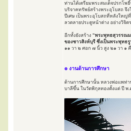
ท่านได้เตรียมพระสมเด็จปรกโพธิ์ซึ
บริจาคทรัพย์สร้างพระอุโบสถ จึง
ปีเศษ เป็นพระอุโบสถที่หลังใหญ่ที
ลวดลายประตูหน้าต่าง อย่างวิจิต
อีกทั้งยังสร้าง
“พระพุทธสุวรรณมงคล
ของชาวสิงห์บุรี ซึ่งเป็นพระพุท
๑๑ วา ๒ ศอก ๗ นิ้ว สูง ๒๑ วา ๑
๏ งานด้านการศึกษา
ด้านการศึกษานั้น หลวงพ่อแพท่
บาลีขึ้น ในวัดพิกุลทองตั้งแต่ ปี