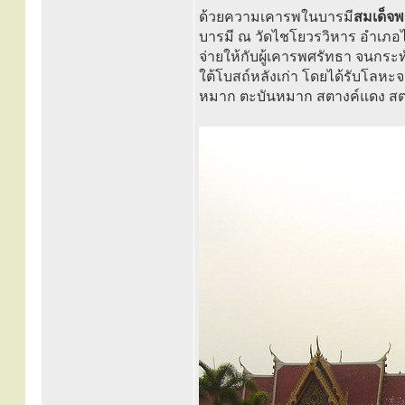
ด้วยความเคารพในบารมี
สมเด็จพ
บารมี ณ วัดไชโยวรวิหาร อำเภอไ
จ่ายให้กับผู้เคารพศรัทธา จนกระ
ใต้โบสถ์หลังเก่า โดยได้รับโลหะจา
หมาก ตะบันหมาก สตางค์แดง สตา