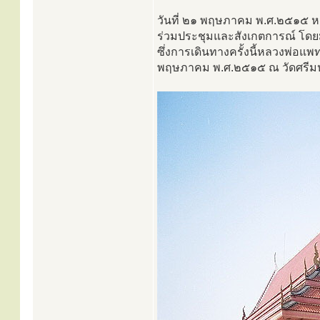
วันที่ ๒๑ พฤษภาคม พ.ศ.๒๕๑๕ หล
ร่วมประชุมและสังเกตการณ์ โดย
ซึ่งการเดินทางครั้งนี้หลวงพ่อแพ
พฤษภาคม พ.ศ.๒๕๑๕ ณ วัดศรีมห