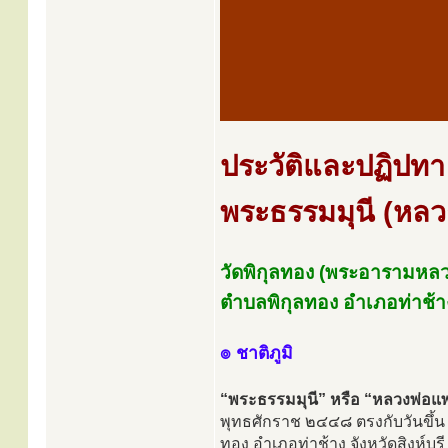
ประวัติและปฏิปทา
พระธรรมมุนี (หลว
วัดพิกุลทอง (พระอารามหลว
ตำบลพิกุลทอง อำเภอท่าช้าง จ
๏ ชาติภูมิ
“พระธรรมมุนี” หรือ “หลวงพ่อแ
พุทธศักราช ๒๔๔๘ ตรงกับวันขึ้น ๒ 
ทอง อำเภอท่าช้าง จังหวัดสิงห์บุร