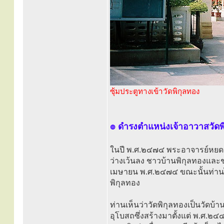
ซุ้มประตูทางเข้าวัดพิกุลทอง
๏ ดำรงตำแหน่งเจ้าอาวาสวัดพ
ในปี พ.ศ.๒๔๗๔ พระอาจารย์หยด พ
ว่างเว้นลง ชาวบ้านพิกุลทองและ
เมษายน พ.ศ.๒๔๗๔ ขณะนั้นท่านได้เ
พิกุลทอง
ท่านเห็นว่าวัดพิกุลทองเป็นวัด
อุโบสถซึ่งสร้างมาตั้งแต่ พ.ศ.