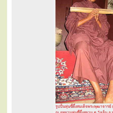
รูปปั้นหุ่นขี้ผึ้งสมเด็จพระพุฒาจารย์
ณ อุทยานหุ่นขี้ผึ้งสยาม ต.วังเย็น อ