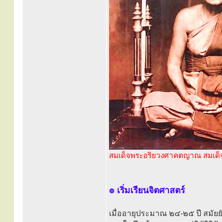
สมเด็จพระอริยวงศาคตญาณ สมเด็จ
๏ เริ่มเรียนจิตศาสตร์
เมื่ออายุประมาณ ๒๔-๒๕ ปี สมัยยั