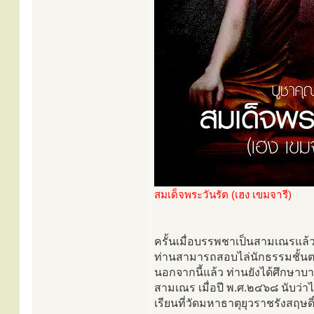
สมเด็จพระวันรัต (เฮง เขมจารี)
ครั้นเมื่อบรรพชาเป็นสามเณรแล้ว
ท่านสามารถสอบไล่นักธรรมชั้นตรีได
นอกจากนี้แล้ว ท่านยังได้ศึกษาบ
สามเณร เมื่อปี พ.ศ.๒๔๖๘ นับว่าไ
เรียนที่วัดมหาธาตุยุวราชรังสฤษดิ