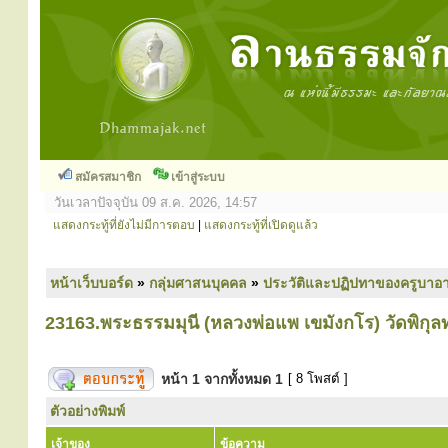
สมัครสมาชิก
เข้าสู่ระบบ
วันเวลาปัจจุบัน 09 ส.ค. 2026, 14:57
แสดงกระทู้ที่ยังไม่มีการตอบ
|
แสดงกระทู้ที่เปิดดูแล้ว
หน้าเว็บบอร์ด
»
กลุ่มศาสนบุคคล
»
ประวัติและปฏิปทาของครูบาอา
23163.พระธรรมมุนี (หลวงพ่อแพ เขมังกโร) วัดพิกุล
หน้า
1
จากทั้งหมด
1
[ 8 โพสต์ ]
ตัวอย่างพิมพ์
เจ้าของ
ข้อความ