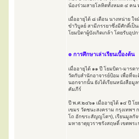
น้องร่วมสายโลหิตทั้งหมด ๔ คน ท
เมื่ออายุได้ ๘ เดือน นางหน่าย ใ
ขำวิบูลย์ สามีภรรยาซึ่งมีศักดิ์เป
โยมบิดาผู้บังเกิดเกล้า โดยรับอุ
๏ การศึกษาเล่าเรียนเบื้องต้น
เมื่ออายุได้ ๑๑ ปี โยมบิดา-มาร
วัดกับสำนักอาจารย์ป้อม เพื่อท
นอกจากนั้น ยังได้เรียนหนังสือม
คัมภีร์
ปี พ.ศ.๒๔๖๑ เมื่ออายุได้ ๑๔ ปี 
เขมร วัดชนะสงคราม กรุงเทพฯ กา
โถ อักขระสัญญโตฯ), เรียนมูลกัจจ
มหาธาตุยุวราชรังสฤษดิ์ เขตพระ