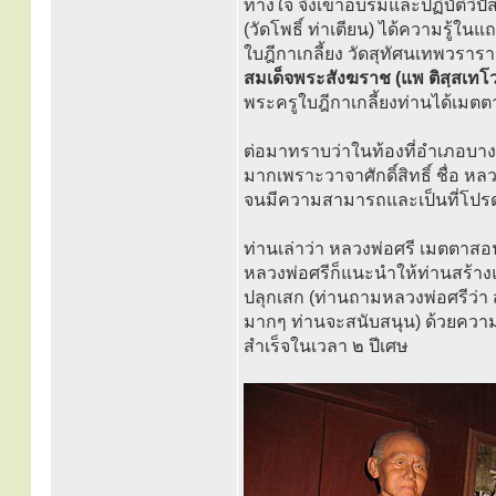
ทางใจ จึงเข้าอบรมและปฏิบัติว
(วัดโพธิ์ ท่าเตียน) ได้ความรู้
ใบฎีกาเกลี้ยง วัดสุทัศนเทพวรารา
สมเด็จพระสังฆราช (แพ ติสฺสเทโ
พระครูใบฎีกาเกลี้ยงท่านได้เมต
ต่อมาทราบว่าในท้องที่อำเภอบางร
มากเพราะวาจาศักดิ์สิทธิ์ ชื่อ หล
จนมีความสามารถและเป็นที่โปรดป
ท่านเล่าว่า หลวงพ่อศรี เมตตาส
หลวงพ่อศรีก็แนะนำให้ท่านสร้างแ
ปลุกเสก (ท่านถามหลวงพ่อศรีว่า
มากๆ ท่านจะสนับสนุน) ด้วยความ
สำเร็จในเวลา ๒ ปีเศษ