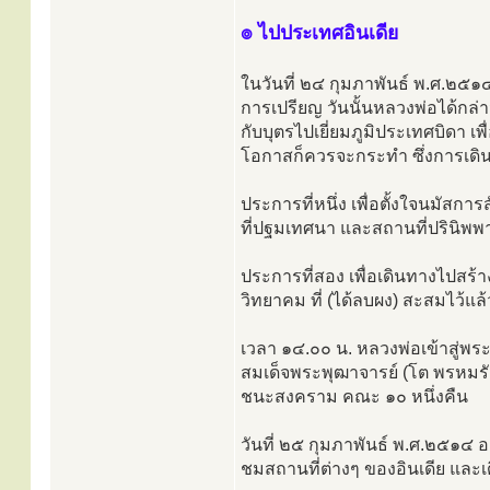
๏ ไปประเทศอินเดีย
ในวันที่ ๒๔ กุมภาพันธ์ พ.ศ.๒๕๑๔ ซ
การเปรียญ วันนั้นหลวงพ่อได้กล่า
กับบุตรไปเยี่ยมภูมิประเทศบิดา 
โอกาสก็ควรจะกระทำ ซึ่งการเดิน
ประการที่หนึ่ง เพื่อตั้งใจนมัสกา
ที่ปฐมเทศนา และสถานที่ปรินิพพา
ประการที่สอง เพื่อเดินทางไปสร้
วิทยาคม ที่ (ได้ลบผง) สะสมไว้แล
เวลา ๑๔.๐๐ น. หลวงพ่อเข้าสู่พ
สมเด็จพระพุฒาจารย์ (โต พรหมรังส
ชนะสงคราม คณะ ๑๐ หนึ่งคืน
วันที่ ๒๕ กุมภาพันธ์ พ.ศ.๒๕๑๔ 
ชมสถานที่ต่างๆ ของอินเดีย และ