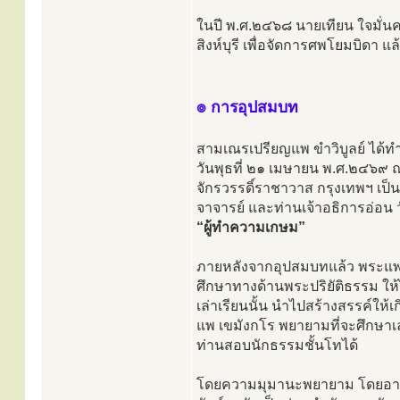
ในปี พ.ศ.๒๔๖๘ นายเทียน ใจมั่นคง 
สิงห์บุรี เพื่อจัดการศพโยมบิดา 
๏ การอุปสมบท
สามเณรเปรียญแพ ขำวิบูลย์ ได้ทำก
วันพุธที่ ๒๑ เมษายน พ.ศ.๒๔๖๙ ณ
จักรวรรดิ์ราชาวาส กรุงเทพฯ เป
จาจารย์ และท่านเจ้าอธิการอ่อน
“ผู้ทำความเกษม”
ภายหลังจากอุปสมบทแล้ว พระแพ เข
ศึกษาทางด้านพระปริยัติธรรม ให้ได
เล่าเรียนนั้น นำไปสร้างสรรค์ใ
แพ เขมังกโร พยายามที่จะศึกษาเล่
ท่านสอบนักธรรมชั้นโทได้
โดยความมุมานะพยายาม โดยอาศัย