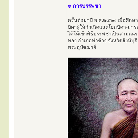
๏ การบรรพชา
ครั้นต่อมาปี พ.ศ.๒๔๖๓ เมื่อศึกษา
บิดาผู้ให้กำเนิดและโยมบิดา-มาร
ได้ให้เข้าพิธีบรรพชาเป็นสามเณร
ทอง อำเภอท่าช้าง จังหวัดสิงห์บุร
พระอุปัชฌาย์