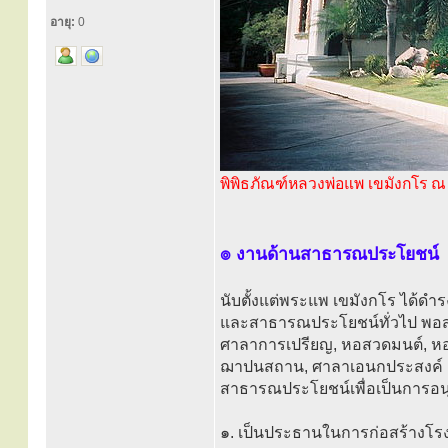
อายุ:
0
พิพิธภัณฑ์หลวงพ่อแพ เขมังกโร ณ 
๏ งานด้านสาธารณประโยชน์
นับตั้งแต่พระแพ เขมังกโร ได้ด
และสาธารณประโยชน์ทั่วไป พอสรุป
ศาลาการเปรียญ, หอสวดมนต์, หอป
ฌาปนสถาน, ศาลาเอนกประสงค์ และ
สาธารณประโยชน์เพื่อเป็นการอนุ
๑. เป็นประธานในการก่อสร้างโร