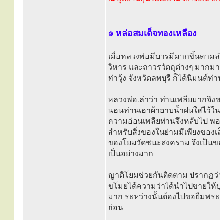
๏ หล่อสมเด็จทองเหลือง
เมื่อหลวงพ่อมีบารมีมากขึ้นตาม
วิหาร และถาวรวัตถุต่างๆ มากม
ท่าวุ้ง จังหวัดลพบุรี ก็ได้นิมนต์
หลวงพ่อเล่าว่า ท่านเพลียมากจึง
นอนท่านเอาผ้าอาบน้ำฝนใส่ไว้ในย่า
ความอ่อนเพลียท่านจึงหลับไป พอท
สำหรับสิ่งของในย่ามมีเพียงของเล
ของโยมวัดชนะสงคราม จึงเป็นขอ
เป็นอย่างมาก
ญาติโยมช่วยกันติดตาม ปรากฏว่าไ
ขโมยได้ความว่าได้นำไปขายให้บุ
มาก ระหว่างนั้นต้องไปขอยืมพระส
ก่อน