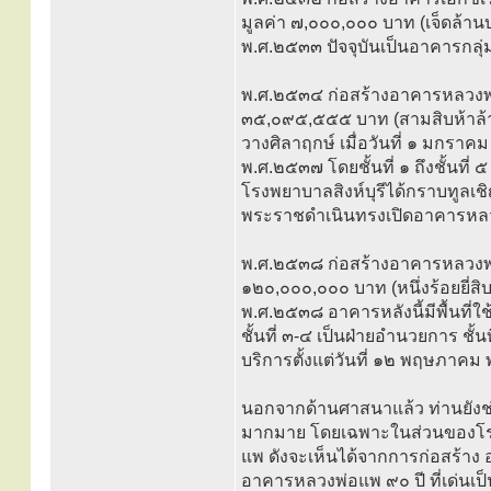
มูลค่า ๗,๐๐๐,๐๐๐ บาท (เจ็ดล้านบา
พ.ศ.๒๕๓๓ ปัจจุบันเป็นอาคารกลุ่
พ.ศ.๒๕๓๔ ก่อสร้างอาคารหลวงพ่อแ
๓๕,๐๙๕,๕๕๕ บาท (สามสิบห้าล้านเ
วางศิลาฤกษ์ เมื่อวันที่ ๑ มกราค
พ.ศ.๒๕๓๗ โดยชั้นที่ ๑ ถึงชั้นที่ 
โรงพยาบาลสิงห์บุรีได้กราบทูลเ
พระราชดำเนินทรงเปิดอาคารหลวงพ
พ.ศ.๒๕๓๘ ก่อสร้างอาคารหลวงพ่อแ
๑๒๐,๐๐๐,๐๐๐ บาท (หนึ่งร้อยยี่สิ
พ.ศ.๒๕๓๘ อาคารหลังนี้มีพื้นที่ใ
ชั้นที่ ๓-๔ เป็นฝ่ายอำนวยการ ชั้น
บริการตั้งแต่วันที่ ๑๒ พฤษภาค
นอกจากด้านศาสนาแล้ว ท่านยังช่
มากมาย โดยเฉพาะในส่วนของโรง
แพ ดังจะเห็นได้จากการก่อสร้าง
อาคารหลวงพ่อแพ ๙๐ ปี ที่เด่นเป