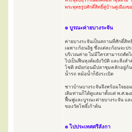
พระพุทธรูปศักดิ์สิทธิ์คู่บ้านคู่เมืองข
๏ บูรณะค่ายบางระจัน
ค่ายบางระจันเป็นสถานที่ศักดิ์สิท
เฉพาะก้อนอิฐ ซึ่งแต่ละก้อนจะประ
บริเวณค่าย ไม่มีใครสามารถตัดได
ไปเป็นฟืนหุงต้มยังวิบัติ และสิ่ง
โชติ สมัยก่อนมีปลาชุมคลักอยู่ก้
น้ำรถ หม้อน้ำก็ยังระเบิด
ชาวบ้านบางระจันจึงพร้อมใจยอมรับ
เดิมท่านก็ได้ดูแลมาตั้งแต่ พ.ศ
ฟื้นฟูและบูรณะค่ายบางระจัน และปล
ของวัดโพธิ์เก้าต้น
๏ ไปประเทศศรีลังกา