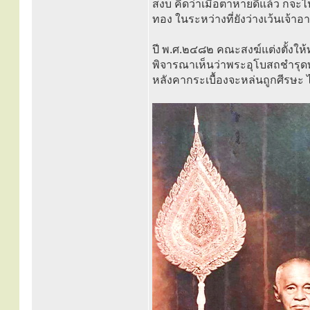
สงบ คิดว่าเมื่อตาหายดีแล้ว ก็จะ
ทอง ในระหว่างที่ยังว่างเว้นเจ้าอ
ปี พ.ศ.๒๔๘๒ คณะสงฆ์แต่งตั้งใ
พิจารณาเห็นว่าพระอุโบสถชำรุดท
หลังคากระเบื้องจะหล่นถูกศีรษะ ไม