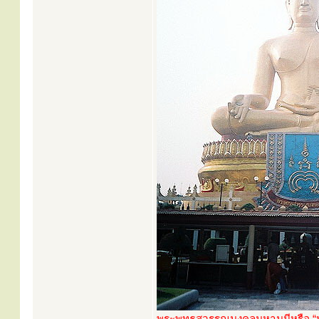
พระพุทธสุวรรณมงคลมหามุนีหรือ “ห