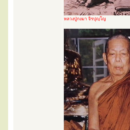
หลวงปู่กงมา จิรปุญฺโญ