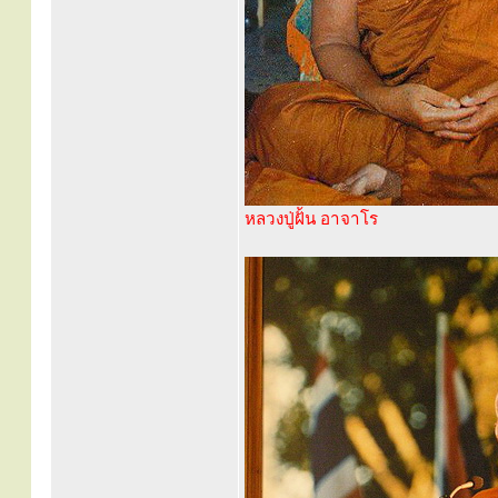
หลวงปู่ฝั้น อาจาโร