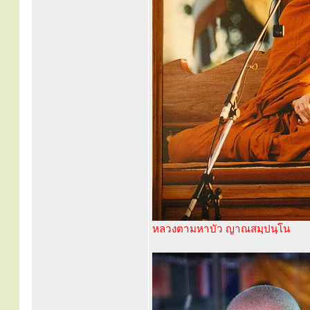
หลวงตามหาบัว ญาณสมฺปนฺโน