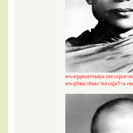
พระครูอุดมธรรมคุณ (หลวงปู่มหาทอง
พระอุปัชฌาย์ของ “หลวงปู่อว้าน เข