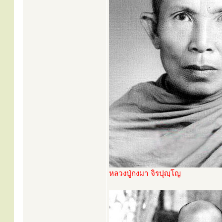
หลวงปู่กงมา จิรปุญฺโญ