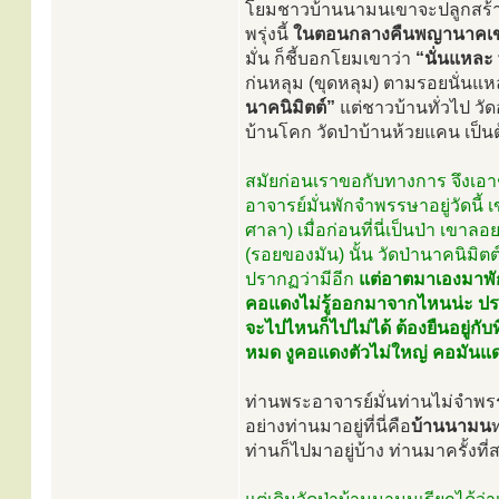
โยมชาวบ้านนามนเขาจะปลูกสร้างก
พรุ่งนี้
ในตอนกลางคืนพญานาคเข
มั่น ก็ชี้บอกโยมเขาว่า
“นั่นแหละ
ก่นหลุม (ขุดหลุม) ตามรอยนั่นแ
นาคนิมิตต์”
แต่ชาวบ้านทั่วไป วัด
บ้านโคก วัดป่าบ้านห้วยแคน เป็นต้น
สมัยก่อนเราขอกับทางการ จึงเอา
อาจารย์มั่นพักจำพรรษาอยู่วัดนี้ เ
ศาลา) เมื่อก่อนที่นี่เป็นป่า เขา
(รอยของมัน) นั้น วัดป่านาคนิมิต
ปรากฏว่ามีอีก
แต่อาตมาเองมาพักอ
คอแดงไม่รู้ออกมาจากไหนน่ะ ปราก
จะไปไหนก็ไปไม่ได้ ต้องยืนอยู่กับท
หมด งูคอแดงตัวไม่ใหญ่ คอมันแดง
ท่านพระอาจารย์มั่นท่านไม่จำพรร
อย่างท่านมาอยู่ที่นี่คือ
บ้านนามน
ท่านก็ไปมาอยู่บ้าง ท่านมาครั้งท