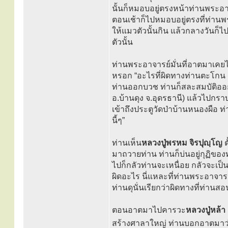
นั้นก็หมอบอยู่ตรงหน้าท่านพระอาจ
ตอนเช้าก็ไปหมอบอยู่ตรงที่ท่านพร
ให้แมวตัวนั้นกิน แล้วกลางวันก็ไ
ตัวนั้น
ท่านพระอาจารย์มั่นที่อาตมาเคยไ
หรอก “อะไรที่ผิดทางท่านตะโกน ถ
ท่านออกบวช ท่านก็สละสมบัติออก
อ.บ้านดุง จ.อุดรธานี) แล้วไปกราบ
เข้าถึงประตูวัดป่าบ้านหนองผือ ท
นี้ๆ”
ท่านเห็น
หลวงปู่พรหม จิรปุญฺโญ
ต
มาถวายท่าน ท่านก็บ่นอยู่กุฏิของท
ไปก็กลัวท่านจะเหนื่อย กลัวจะเป็
ผิดอะไร นี่แหละที่ท่านพระอาจารย์มั
ท่านดุนั่นเรียกว่าผิดทางที่ท่านส
ตอนอาตมาไปคารวะ
หลวงปู่หล้า
สร้างศาลาใหญ่ ท่านบอกอาตมาว