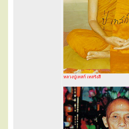
หลวงปู่เทสก์ เทสรังสี