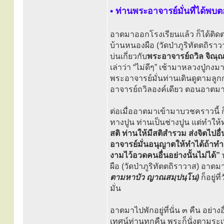
• ท่านพระอาจารย์มั่นที่ได้พบ
อาตมาออกโรงเรียนแล้ว ก็ได้ติดต
บ้านหนองผือ (วัดป่าภูริทัตตถิราว
บ่นเกี่ยวกับ
พระอาจารย์ถวิล จิณฺ
เล่าว่า “ไม่ดีๆ” เช้ามาหลวงปู่กง
พระอาจารย์มั่นท่านเดินดูตามลูกกร
อาจารย์ถวิลองค์เดียว ตอนอาตมาเป
ต่อเมื่ออาตมาเข้ามาบวชคราวนี้ ก
ทางปูน ท่านเป็นช่างปูน แต่ทำให้
สติ ท่านให้มีสติสำรวม ส่งจิตไปอื
อาจารย์มั่นอนุญาตให้ทำได้ถ้าทำ
งามไว้อวดคนอื่นอย่างนั้นไม่ได้”
ท
ผือ (วัดป่าภูริทัตตถิราวาส) อาต
ตามหาบัว ญาณสมฺปนฺโน)
ก็อยู่
มั่น
อาตมาไปพักอยู่ที่นั่น ๓ คืน อย่า
เทศน์ท่านทุกคืน พระก็นั่งตามระ