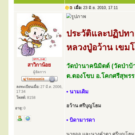
เมื่อ:
23 มิ.ย. 2010, 17:11
ประวัติและปฏิปทา
หลวงปู่อว้าน เขม
สาวิกาน้อย
วัดป่านาคนิมิตต์ (วัดป่า
ผู้จัดการ
ต.ตองโขบ อ.โคกศรีสุพร
ลงทะเบียนเมื่อ:
27 มี.ค. 2006,
• นามเดิม
17:34
โพสต์:
8158
อว้าน ศรีบุญโฮม
อายุ:
0
• บิดามารดา
นายออ และนางคำตา ศรีบุญโฮม