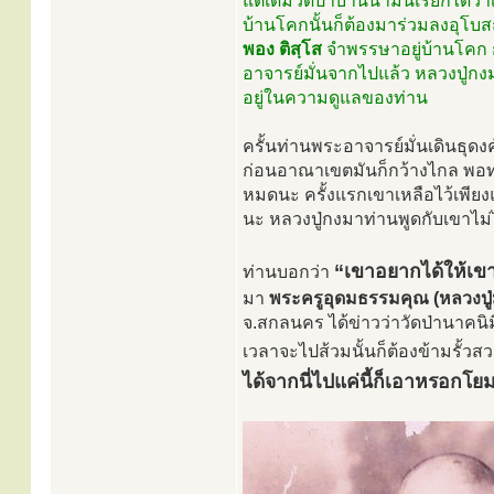
แต่เดิมวัดป่าบ้านนามนเรียกได้ว่า
บ้านโคกนั้นก็ต้องมาร่วมลงอุโบสถ
พอง ติสฺโส
จำพรรษาอยู่บ้านโคก 
อาจารย์มั่นจากไปแล้ว หลวงปู่กง
อยู่ในความดูแลของท่าน
ครั้นท่านพระอาจารย์มั่นเดินธุดงค
ก่อนอาณาเขตมันก็กว้างไกล พอท่
หมดนะ ครั้งแรกเขาเหลือไว้เพียงแค่
นะ หลวงปู่กงมาท่านพูดกับเขาไม่ได
“เขาอยากได้ให้เขา
ท่านบอกว่า
มา
พระครูอุดมธรรมคุณ (หลวงปู่ม
จ.สกลนคร ได้ข่าวว่าวัดป่านาคนิ
เวลาจะไปส้วมนั้นก็ต้องข้ามรั้วสวน
ได้จากนี่ไปแค่นี้ก็เอาหรอกโยม