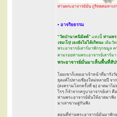
ท่านพระอาจารย์มั่น ภูริทตฺตมหาเถ
• อาจริยธรรม
“วัดป่านาคนิมิตต์”
แห่งนี้
ท่านพระ
เขมโก)
เองยังไม่ได้เกิดนะ
เดิมวัดแ
พระอาจารย์เสาร์มาพักรุกขมูล ครั
ตามรอยท่านพระอาจารย์เสาร์มา ท่
พระอาจารย์มั่นมาเห็นพื้นที่ส
โยมเขาก็เลยเอาเจ้าหน้าที่มารังวั
ธุดงค์ไปทางเชียงใหม่หลายปี จากน
(สงครามโลกครั้งที่ ๒) อาตมาไม่
ไรๆ ก็จำจากครูบาอาจารย์เล่า คื
ท่านพระอาจารย์มั่นให้อาตมาฟัง ท
มาเล่าขานสู่กันฟัง
ตอนที่ท่านพระอาจารย์มั่นมาพักอยู