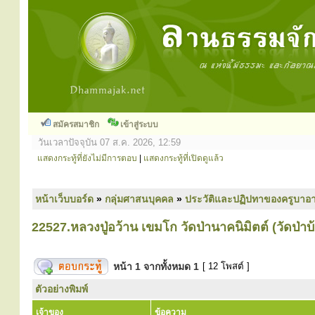
สมัครสมาชิก
เข้าสู่ระบบ
วันเวลาปัจจุบัน 07 ส.ค. 2026, 12:59
แสดงกระทู้ที่ยังไม่มีการตอบ
|
แสดงกระทู้ที่เปิดดูแล้ว
หน้าเว็บบอร์ด
»
กลุ่มศาสนบุคคล
»
ประวัติและปฏิปทาของครูบาอา
22527.หลวงปู่อว้าน เขมโก วัดป่านาคนิมิตต์ (วัดป่า
หน้า
1
จากทั้งหมด
1
[ 12 โพสต์ ]
ตัวอย่างพิมพ์
เจ้าของ
ข้อความ