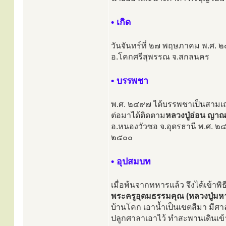
• เกิด
วันจันทร์ที่ ๒๗ พฤษภาคม พ.ศ. 
อ.โคกศรีสุพรรณ จ.สกลนคร
• บรรพชา
พ.ศ. ๒๔๙๗ ได้บรรพชาเป็นสามเณ
ต่อมาได้ติดตาม
หลวงปู่อ่อน ญาณส
อ.หนองวัวซอ จ.อุดรธานี พ.ศ. ๒
๒๕๐๐
• อุปสมบท
เมื่อพ้นจากทหารแล้ว จึงได้เข้าพิ
พระครูอุดมธรรมคุณ (หลวงปู่มหาท
บ้านโคก เอาน้ำเป็นเขตสีมา มีศา
ปลูกศาลาเอาไว้ ทำสะพานเดินเข้