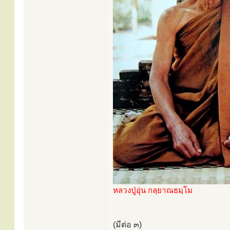
หลวงปู่อุ่น กลฺยาณธมฺโม
(มีต่อ ๓)