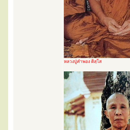
หลวงปู่คำพอง ติสฺโส