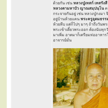
ด้วยกัน เช่น
หลวงปู่เทสก์ เทสรังส
หลวงตามหาบัว ญาณสมฺปนฺโน
คร
กระจายกันอยู่ เช่น หลวงปู่กงมา จิ
อยู่บ้านห้วยแคน
พระครูอุดมธรรมค
ห้วยหีบ แต่ก็ไปๆ มาๆ ถ้าถึงวันพ
พระเข้าเดี๋ยวพระออก ต้องนับทุก
มาเพิ่ม อาตมาก็เตรียมห่ออาหา
อาจารย์มั่น