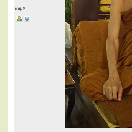
อายุ:
0