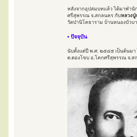
หลังจากอุปสมบทแล้ว ได้มาพำนั
ศรีสุพรรณ จ.สกลนคร กับ
หลวงปู
วัดป่านิโคธาราม บ้านหนองบัวบ
• ปัจจุบัน
นับตั้งแต่ปี พ.ศ. ๒๕๔๕ เป็นต้น
ต.ตองโขบ อ.โคกศรีสุพรรณ จ.