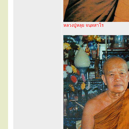
หลวงปู่หลุย จนฺทสาโร