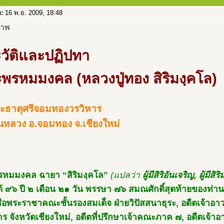
อ:
16 พ.ย. 2009, 18:48
วัติและปฏิปทา
พรหมมงคล (หลวงปู่ทอง สิริมงฺคโล)
ระธาตุศรีจอมทองวรวิหาร
านหลวง อ.จอมทอง จ.เชียงใหม่
หมมงคล ฉายา “สิริมงฺคโล”
(แปลว่า
ผู้มีสิริอันเจริญ, ผู้มีส
้ ๙๖ ปี ๒ เดือน ๒๑ วัน พรรษา ๗๖ สมณศักดิ์สุดท้ายของท่
ือพระราชาคณะชั้นรองสมเด็จ ฝ่ายวิปัสสนาธุระ, อดีตเจ้าอ
าร จังหวัดเชียงใหม่, อดีตที่ปรึกษาเจ้าคณะภาค ๗, อดีตเจ้าอ