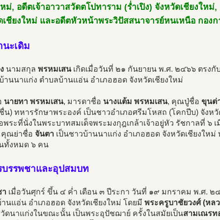
ใหม่, อดีตเจ้าอาวาสวัดตโปทาราม (ร่ำเปิง) จังหวัดเชียงใหม
ัดเชียงใหม่ และอดีตหัวหน้าพระวิปัสสนาจารย์หนเหนือ กองก
านะเดิม
ง
นามสกุล
พรหมเสน
เกิดเมื่อวันที่ ๒๑ กันยายน พ.ศ. ๒๔๖๖ ตรงกับว
บ้านนาแก่ง ตำบลบ้านแอ่น อำเภอฮอด จังหวัดเชียงใหม่
่อ
นายทา พรหมเสน
, มารดาชื่อ
นางแต้ม พรหมเสน
, คุณปู่ชื่อ
ขุนต่
ชื่น) ทหารรักษาพระองค์ เป็นชาวอำเภอศรีมโหสถ (โคกปีบ) จังหวัด
ือพระที่นั่งในพระบาทสมเด็จพระมงกุฎเกล้าเจ้าอยู่หัว รัชกาลที่ ๖ 
 คุณย่าชื่อ
จันตา
เป็นชาวบ้านนาแก่ง อำเภอฮอด จังหวัดเชียงใหม่ ท
ันทั้งหมด ๖ คน
รบรรพชาและอุปสมบท
ชา
เมื่อวันศุกร์ ขึ้น ๔ ค่ำ เดือน ๓ ปีระกา วันที่ ๑๙ มกราคม พ.ศ. 
้านแอ่น อำเภอฮอด จังหวัดเชียงใหม่ โดยมี
พระครูบาชัยวงศ์ (หลวง
ัดนาแก่งในขณะนั้น เป็นพระอุปัชฌาย์ ครั้งในสมัยเป็น
สามเณรท