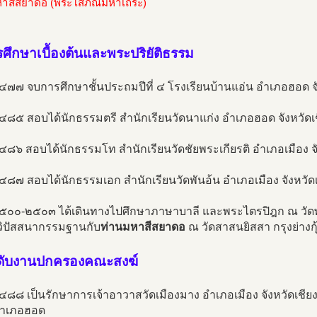
หาสีสยาดอ (พระโสภณมหาเถระ)
ศึกษาเบื้องต้นและพระปริยัติธรรม
๔๗๗ จบการศึกษาชั้นประถมปีที่ ๔ โรงเรียนบ้านแอ่น อำเภอฮอด จั
๔๘๕ สอบได้นักธรรมตรี สำนักเรียนวัดนาแก่ง อำเภอฮอด จังหวัดเ
๔๘๖ สอบได้นักธรรมโท สำนักเรียนวัดชัยพระเกียรติ อำเภอเมือง จั
๔๘๗ สอบได้นักธรรมเอก สำนักเรียนวัดพันอ้น อำเภอเมือง จังหวัด
๒๕๐๐-๒๕๐๓ ได้เดินทางไปศึกษาภาษาบาลี และพระไตรปิฎก ณ วัดพญา
ิวิปัสสนากรรมฐานกับ
ท่านมหาสีสยาดอ
ณ วัดสาสนยิสสา กรุงย่าง
ดับงานปกครองคณะสงฆ์
๔๘๘ เป็นรักษาการเจ้าอาวาสวัดเมืองมาง อำเภอเมือง จังหวัดเชียง
ำเภอฮอด