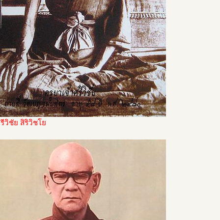
ีวิชัย สิริวิชโย