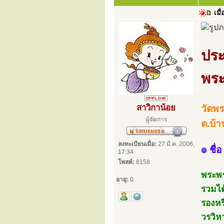
เมื่
ประ
พระ
สาวิกาน้อย
วัดพ
ผู้จัดการ
ต.บ้
ลงทะเบียนเมื่อ:
27 มี.ค. 2006,
๏ ชื่อ
17:34
โพสต์:
8158
พระพร
อายุ:
0
รวมได
รองหร
วรวิห