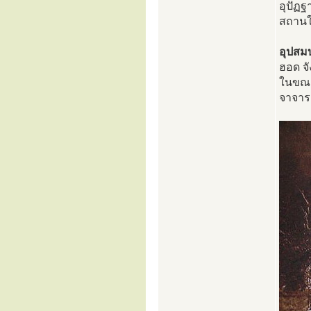
อุปัฏฐ
สถานใน
อุปสม
ฮอด จั
ในขณะ
จาจาร