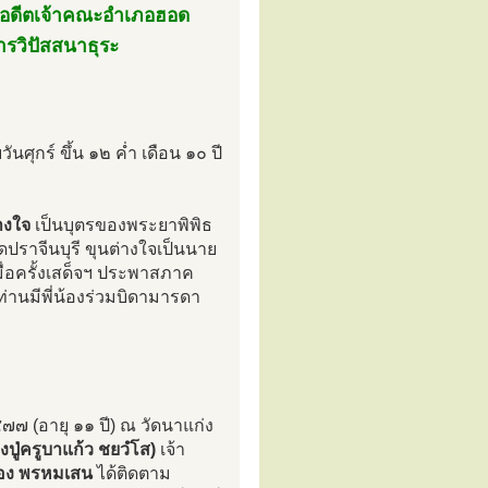
่, อดีตเจ้าคณะอำเภอฮอด
ารวิปัสสนาธุระ
ันศุกร์ ขึ้น ๑๒ ค่ำ เดือน ๑๐ ปี
างใจ
เป็นบุตรของพระยาพิพิธ
ปราจีนบุรี ขุนต่างใจเป็นนาย
เมื่อครั้งเสด็จฯ ประพาสภาค
่านมีพี่น้องร่วมบิดามารดา
๒๔๗๗ (อายุ ๑๑ ปี) ณ วัดนาแก่ง
ปู่ครูบาแก้ว ชยวํโส)
เจ้า
อง พรหมเสน
ได้ติดตาม