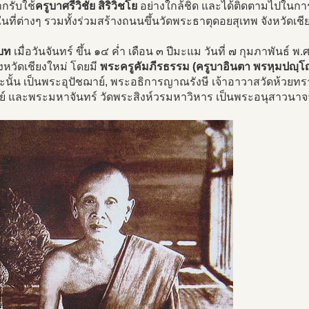
ากรับใช้
ครูบาศรีวิชัย สิริวิชโย
อย่างใกล้ชิด และได้ติดตามไปในการส
ที่ต่างๆ รวมทั้งร่วมสร้างถนนขึ้นวัดพระธาตุดอยสุเทพ จังหวัดเชี
บท
เมื่อวันจันทร์ ขึ้น ๑๔ ค่ำ เดือน ๓ ปีมะแม วันที่ ๗ กุมภาพันธ์
งหวัดเชียงใหม่ โดยมี
พระครูคัมภีรธรรม (ครูบาอินตา พรหฺมปญฺโ
นั้น เป็นพระอุปัชฌาย์, พระอธิการญาณรังษี เจ้าอาวาสวัดห้วย
ย์ และพระมหาจันทร์ วัดพระสิงห์วรมหาวิหาร เป็นพระอนุสาวนาจ