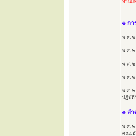
ท่านม
๏ การ
พ.ศ. ๒
พ.ศ. ๒
พ.ศ. ๒
พ.ศ. ๒
พ.ศ. 
ปฏิบัต
๏ ลำ
พ.ศ. ๒
คณะอ