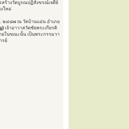
ร้างวัดบูรณปฏิสังขรณ์เจดีย์
ยงใหม่
 พ.ศ. ๒๔๘๗ ณ วัดบ้านแอ่น อำเภอ
ญ)
เจ้าอาวาสวัดชัยพระเกียรติ
ทรายในขณะนั้น เป็นพระกรรมวา
ารย์