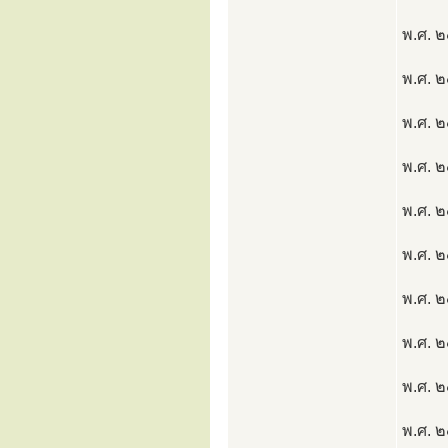
พ.ศ. ๒
พ.ศ. 
พ.ศ. 
พ.ศ. ๒
พ.ศ. ๒
พ.ศ. 
พ.ศ. 
พ.ศ. 
พ.ศ. ๒
พ.ศ. 