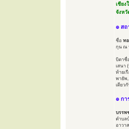
เชียง
จังหว
๏ สถ
ชื่อ
ทอ
กุน ณ 
บิดาชื
เสนา (
ท้ายเร
พายัพ,
เดียวก
๏ กา
บรรพ
ตำบลบ
อาวาสว