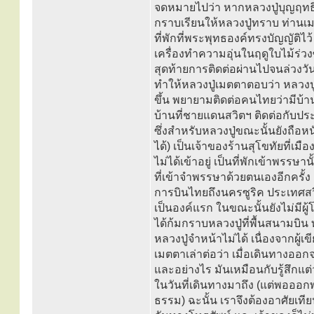
จดหมายไปว่า หากหลวงปู่บุญฤทธิ์ 
กราบเรียนให้หลวงปู่ทราบ ท่านเม
ที่พักที่พระพุทธองค์ทรงบัญญัติไว้
เครื่องทำความอุ่นในฤดูใบไม้ร่วงซ
สุดท้ายการติดต่อผ่านไปจนล่วงวั
ทำให้หลวงปู่เมตตาตอบว่า หลวงปู่
ขึ้น พยายามติดต่อคนไทยว่ามีบ้า
บ้านที่ชายแดนสวิตฯ ติดต่อกับประ
ซึ่งสำหรับหลวงปู่ขณะนั้นยังถือ
ได้) เป็นเจ้าของร้านสุโขทัยที่เมื
ไม่ได้เข้าอยู่ เป็นที่พักเข้าพรรษาน
ที่เข้าจำพรรษาด้วยตนเองอีกครั้
การบินไทยถึงนครซูริค ประเทศสวิต
เป็นองค์แรก ในขณะนั้นยังไม่มีผ
ได้ก้มกราบหลวงปู่ที่พื้นสนามบิน ท
หลวงปู่จำหน้าไม่ได้ เนื่องจากผู้เ
เมตตาเล่าต่อว่า เมื่อเดินทางออก
และอย่างไร มันเหมือนกับรู้สึกแต่
ในวันที่เดินทางมาถึง (แต่พอออก
ธรรม) ฉะนั้น เราจึงต้องอาศัยเที