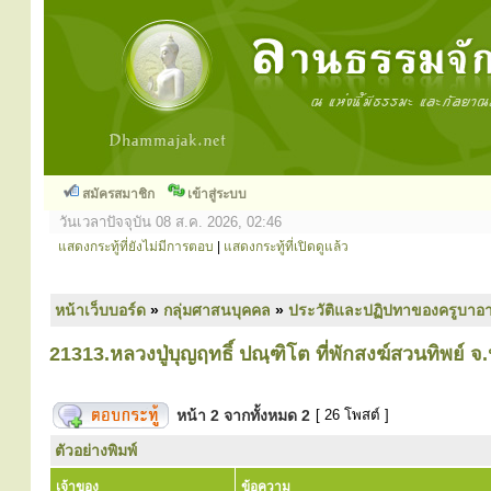
สมัครสมาชิก
เข้าสู่ระบบ
วันเวลาปัจจุบัน 08 ส.ค. 2026, 02:46
แสดงกระทู้ที่ยังไม่มีการตอบ
|
แสดงกระทู้ที่เปิดดูแล้ว
หน้าเว็บบอร์ด
»
กลุ่มศาสนบุคคล
»
ประวัติและปฏิปทาของครูบาอา
21313.หลวงปู่บุญฤทธิ์ ปณฺฑิโต ที่พักสงฆ์สวนทิพย์ จ.
หน้า
2
จากทั้งหมด
2
[ 26 โพสต์ ]
ตัวอย่างพิมพ์
เจ้าของ
ข้อความ