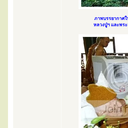
ภาพบรรยากาศในว
หลวงปู่ฯ และพร