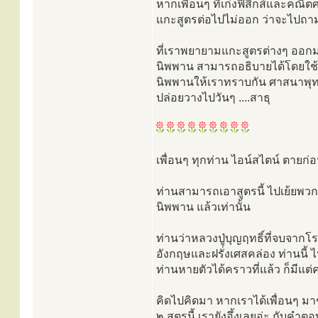
หากเพื่อนๆ ที่เก่งฟิสิกส์และคณิ
แกะสูตรต่อไปไม่ออก ว่าจะไปถาม
ที่เราพยายามแกะสูตรต่างๆ ออกมาใ
นิพพาน สามารถอธิบายได้โดยใช้วิ
นิพพานให้เราทราบกัน ศาสนาพุทธเ
ปล่อยวางไปวันๆ ....สาธุ
เพื่อนๆ ทุกท่าน ไอน์สไตน์ ตายก่อ
ท่านสามารถเอาสูตรนี้ ไปเย้ยพวกฝ
นิพพาน แล้วเท่านั้น
ท่านว่าหลวงปู่บุญฤทธิ์ที่จบจาก
อังกฤษและฝรั่งเศสคล่อง ท่านนี้
ท่านหายตัวได้คราวที่แล้ว ก็มีแต่
คิดไปคิดมา หากเราได้เพื่อนๆ มา
๒ สูตรนี้ เรายังอึ้งเลยอ่ะ กับคำตอบ