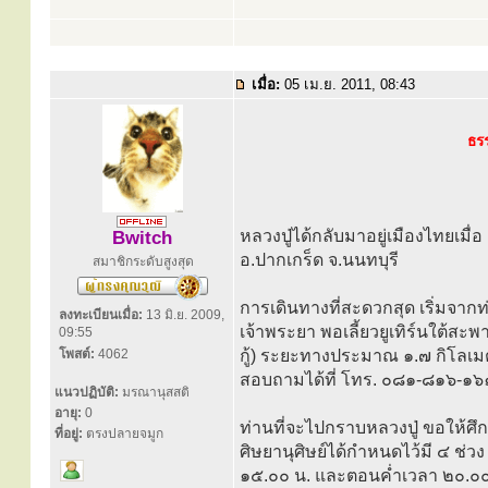
เมื่อ:
05 เม.ย. 2011, 08:43
ธร
หลวงปู่ได้กลับมาอยู่เมืองไทยเมื่อ
Bwitch
อ.ปากเกร็ด จ.นนทบุรี
สมาชิกระดับสูงสุด
การเดินทางที่สะดวกสุด เริ่มจากท
ลงทะเบียนเมื่อ:
13 มิ.ย. 2009,
เจ้าพระยา พอเลี้ยวยูเทิร์นใต้ส
09:55
โพสต์:
4062
กู้) ระยะทางประมาณ ๑.๗ กิโลเมตร
สอบถามได้ที่ โทร. ๐๘๑-๘๑๖-๑๖
แนวปฏิบัติ:
มรณานุสสติ
อายุ:
0
ท่านที่จะไปกราบหลวงปู่ ขอให้ศึก
ที่อยู่:
ตรงปลายจมูก
ศิษยานุศิษย์ได้กำหนดไว้มี ๔ ช่
๑๕.๐๐ น. และตอนค่ำเวลา ๒๐.๐๐ 