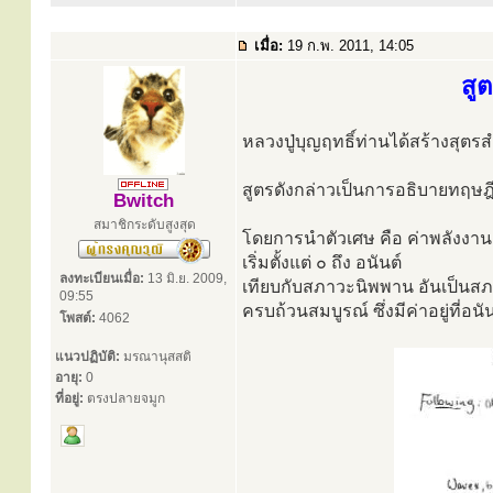
เมื่อ:
19 ก.พ. 2011, 14:05
สู
หลวงปู่บุญฤทธิ์ท่านได้สร้างสุต
สูตรดังกล่าวเป็นการอธิบายทฤษฎี
Bwitch
สมาชิกระดับสูงสุด
โดยการนำตัวเศษ คือ ค่าพลังงานควอ
เริ่มตั้งแต่ ๐ ถึง อนันต์
ลงทะเบียนเมื่อ:
13 มิ.ย. 2009,
เทียบกับสภาวะนิพพาน อันเป็นสภาว
09:55
ครบถ้วนสมบูรณ์ ซึ่งมีค่าอยู่ที่อนัน
โพสต์:
4062
แนวปฏิบัติ:
มรณานุสสติ
อายุ:
0
ที่อยู่:
ตรงปลายจมูก