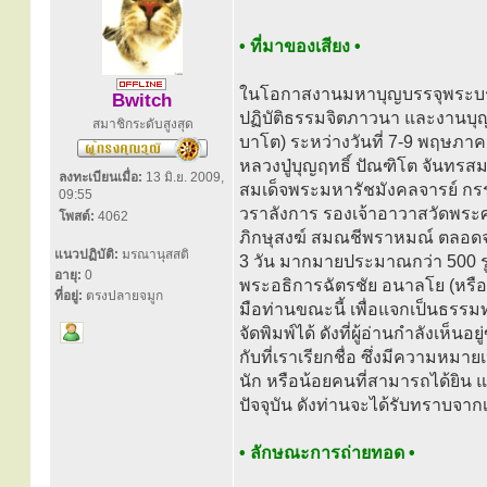
• ที่มาของเสียง •
ในโอกาสงานมหาบุญบรรจุพระบรมส
Bwitch
ปฏิบัติธรรมจิตภาวนา และงานบุญ
สมาชิกระดับสูงสุด
บาโต) ระหว่างวันที่ 7-9 พฤษภาคม
หลวงปู่บุญฤทธิ์ ปัณฑิโต จันทรส
ลงทะเบียนเมื่อ:
13 มิ.ย. 2009,
สมเด็จพระมหารัชมังคลจารย์ กร
09:55
วราลังการ รองเจ้าอาวาสวัดพระ
โพสต์:
4062
ภิกษุสงฆ์ สมณชีพราหมณ์ ตลอด
แนวปฏิบัติ:
มรณานุสสติ
3 วัน มากมายประมาณกว่า 500 รูปน
อายุ:
0
พระอธิการฉัตรชัย อนาลโย (หรือหล
ที่อยู่:
ตรงปลายจมูก
มือท่านขณะนี้ เพื่อแจกเป็นธรรม
จัดพิมพ์ได้ ดังที่ผู้อ่านกำลังเห็นอย
กับที่เราเรียกชื่อ ซึ่งมีความหมาย
นัก หรือน้อยคนที่สามารถได้ยิน แล
ปัจจุบัน ดังท่านจะได้รับทราบจากเ
• ลักษณะการถ่ายทอด •