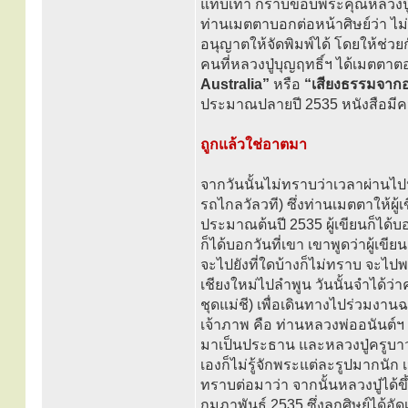
แทบเท้า กราบขอบพระคุณหลวงปู่บุญฤ
ท่านเมตตาบอกต่อหน้าศิษย์ว่า ไ
อนุญาตให้จัดพิมพ์ได้ โดยให้ช่ว
คนที่หลวงปู่บุญฤทธิ์ฯ ได้เมตตาต
Australia”
หรือ
“เสียงธรรมจากอ
ประมาณปลายปี 2535 หนังสือมี
ถูกแล้วใช่อาตมา
จากวันนั้นไม่ทราบว่าเวลาผ่านไ
รถไกลวัลวที) ซึ่งท่านเมตตาให้ผู้เ
ประมาณต้นปี 2535 ผู้เขียนก็ได้
ก็ได้บอกวันที่เขา เขาพูดว่าผู้เขียน
จะไปยังที่ใดบ้างก็ไม่ทราบ จะไปพบ
เชียงใหม่ไปลำพูน วันนั้นจำได้ว
ชุดแม่ชี) เพื่อเดินทางไปร่วมงานฉ
เจ้าภาพ คือ ท่านหลวงพ่ออนันต์
มาเป็นประธาน และหลวงปู่ครูบาวงศ
เองก็ไม่รู้จักพระแต่ละรูปมากนัก
ทราบต่อมาว่า จากนั้นหลวงปู่ได้ข
กุมภาพันธ์ 2535 ซึ่งลูกศิษย์ได