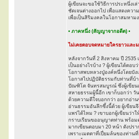
ผู้เขียนจะขอใช้วิธีการประหนึ่งเล
ชัดเจนต่างออกไป เพื่อแสดงความเ
เพื่อเป็นสิริมงคลในโอกาสมหามงค
• ภาคหนึ่ง (สัญญาจากอดีต) •
ไม่เคยตอบจดหมายใครยาวและมากม
หลังจากวันที่ 2 สิงหาคม ปี 2535 
เป็นอย่างไรบ้าง ? ผู้เขียนได้ตอบว
โอกาสพบหลวงปู่องค์หนึ่งโดยบัง
โอกาสไปปฏิบัติธรรมกับท่านที่บ้า
ปัณฑิโต จันทรสมบูรณ์ ซึ่งผู้เข
สหายธรรมผู้นี้อีก เขาก็บอกว่า ว
ด้วยความดีใจบอกกว่า อยากอ่านซิ 
อ่านธรรมอันลึกซึ้งนี้ด้วย ผู้เขี
แพร่ได้ไหม ? เขาบอกผู้เขียนว่าให
กราบเรียนขออนุญาตท่าน พร้อมค
มากเขียนตอบมา 20 หน้า ดังปร
เพราะเมตตาที่เปี่ยมล้นของท่านที่ม