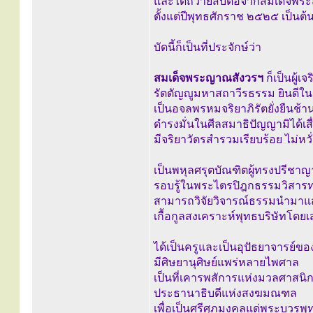
และได้ถวายสืบต่อจากสมเด็จพร
ตั้งแต่ปีพุทธศักราช ๒๕๒๕ เป็นต้
บัดนี้ก็เป็นที่ประจักษ์ว่า
สมเด็จพระญาณสังวรฯ
ก็เป็นผู้เ
รัตตัญญูมหาสถาวีรธรรม ยินดีใน
เป็นอจลพรหมจริยาภิรัตยั่งยืนช้
ดำรงมั่นในศีลสมาธิปัญญามิได้เส
มีจริยาวัตรสำรวมเรียบร้อย ไม่หว
เป็นพหุลศรุตบัณฑิตผู้ทรงปรีชาญ
รอบรู้ในพระไตรปิฎกธรรมวิสาร
สามารถวิจัยวิจารณ์ธรรมนำมาแสดงไ
เกื้อกูลสงเคราะห์พุทธบริษัทโด
ได้เป็นครูและเป็นอุปัธยาจารย
มีศิษยานุศิษย์แพร่หลายไพศาล
เป็นที่เคารพสัการแห่งมวลศาสนิ
ประธานาธิบดีแห่งสงฆมณฑล
เพื่อเป็นศรีศุภมงคลแด่พระบวรพ