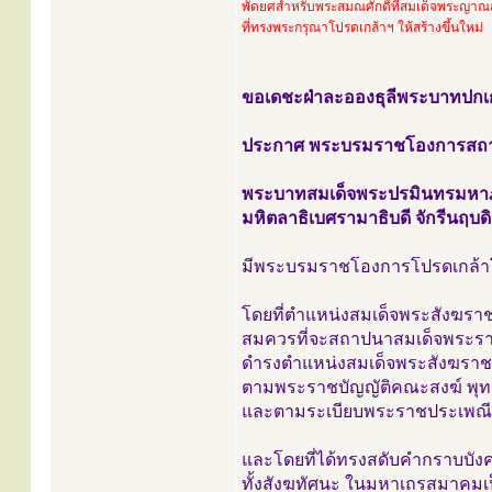
พัดยศสำหรับพระสมณศักดิ์ที่สมเด็จพระญาณ
ที่ทรงพระกรุณาโปรดเกล้าฯ ให้สร้างขึ้นใหม่
ขอเดชะฝ่าละอองธุลีพระบาทปกเ
ประกาศ พระบรมราชโองการสถา
พระบาทสมเด็จพระปรมินทรมหาภ
มหิตลาธิเบศรามาธิบดี จักรีนฤ
มีพระบรมราชโองการโปรดเกล้า
โดยที่ตำแหน่งสมเด็จพระสังฆร
สมควรที่จะสถาปนาสมเด็จพระร
ดำรงตำแหน่งสมเด็จพระสังฆราชเ
ตามพระราชบัญญัติคณะสงฆ์ พุ
และตามระเบียบพระราชประเพณีใ
และโดยที่ได้ทรงสดับคำกราบบั
ทั้งสังฆทัศนะ ในมหาเถรสมาคมเ