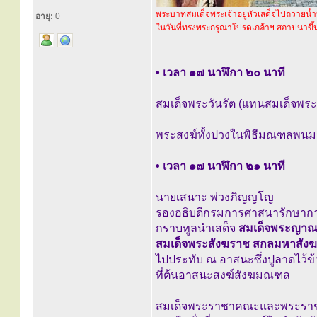
พระบาทสมเด็จพระเจ้าอยู่หัวเสด็จไปถวายน้ำ
อายุ:
0
ในวันที่ทรงพระกรุณาโปรดเกล้าฯ สถาปนาขึ้
• เวลา ๑๗ นาฬิกา ๒๐ นาที
สมเด็จพระวันรัต (แทนสมเด็จพร
พระสงฆ์ทั้งปวงในพิธีมณฑลพนมมื
• เวลา ๑๗ นาฬิกา ๒๑ นาที
นายเสนาะ พ่วงภิญญโญ
รองอธิบดีกรมการศาสนารักษาก
กราบทูลนำเสด็จ
สมเด็จพระญาณ
สมเด็จพระสังฆราช สกลมหาสัง
ไปประทับ ณ อาสนะซึ่งปูลาดไว้ข
ที่ต้นอาสนะสงฆ์สังฆมณฑล
สมเด็จพระราชาคณะและพระร