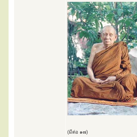
(มีต่อ ๑๗)