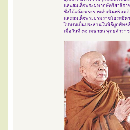
และสมเด็จพระมหากษัตริยาธิราช
ซึ่งได้เสด็จพระราชดำเนินพร้อม
และสมเด็จพระบรมราชโอรสธิดา
ไปทรงเป็นประธานในพิธีผูกพัทธ
เมื่อวันที่ ๓๐ เมษายน พุทธศักร