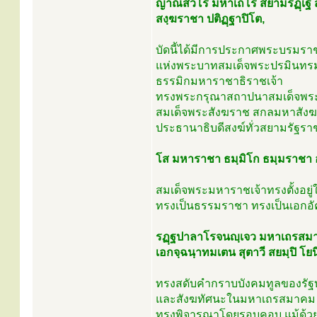
ญาณสํวโร มหาเถโร สยามรฏฺเฐ
สงฺฆราชา ปติฏฺฐาปิโต,
บัดนี้ได้มีการประกาศพระบรมร
แห่งพระบาทสมเด็จพระปรมินทรม
ธรรมิกมหาราชาธิราชเจ้า
ทรงพระกรุณาสถาปนาสมเด็จพร
สมเด็จพระสังฆราช สกลมหาสัง
ประธานาธิบดีสงฆ์ทั่วสยามรัฐร
โส มหาราชา ธมฺมิโก ธมฺมราชา 
สมเด็จพระมหาราชเจ้าทรงตั้งอยู
ทรงเป็นธรรมราชา ทรงเป็นเอกอ
รฏฺฐปาลาโรจนญฺเจว มหาเถรสมา
เอกจฺฉนฺาทมเตน สุตาวี สยมฺปิ โยนิโ
ทรงสดับคำกราบบังคมทูลของรัฐ
และสังฆทัศนะในมหาเถรสมาคม 
ทรงพิจารณาโดยรอบคอบ แม้ด้วย