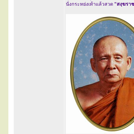
นั่งกระหย่งเท้าแล้วสวด
“สงฺฆรา