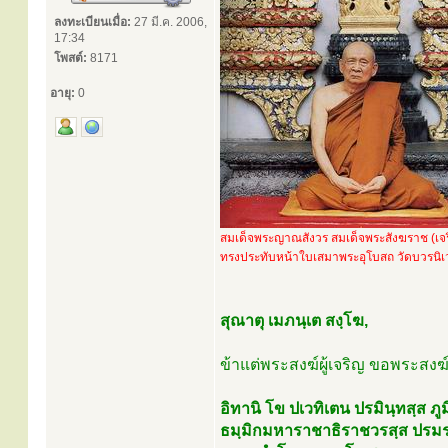
ลงทะเบียนเมื่อ:
27 มี.ค. 2006,
17:34
โพสต์:
8171
อายุ:
0
สมเด็จพระญาณสังวร สมเด็จพระสังฆราช (เจร
ทรงประทับหน้าใบเสมาพระอุโบสถ วัดบวรนิเ
สุณาตุ เมภนฺเต สงฺโฆ,
ข้าแต่พระสงฆ์ผู้เจริญ ขอพระสงฆ์
อิทานิ โข ปเวทิเตน ปรมินฺทสฺส ภ
ธมฺมิกมหาราชาธิราชวรสฺส ปรม