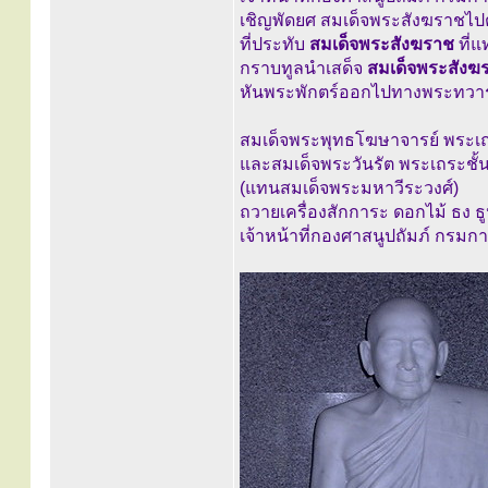
เชิญพัดยศ สมเด็จพระสังฆราชไปตั้
ที่ประทับ
สมเด็จพระสังฆราช
ที่
กราบทูลนำเสด็จ
สมเด็จพระสังฆ
หันพระพักตร์ออกไปทางพระทวา
สมเด็จพระพุทธโฆษาจารย์ พระเถร
และสมเด็จพระวันรัต พระเถระชั้น
(แทนสมเด็จพระมหาวีระวงศ์)
ถวายเครื่องสักการะ ดอกไม้ ธง ธู
เจ้าหน้าที่กองศาสนูปถัมภ์ กรม