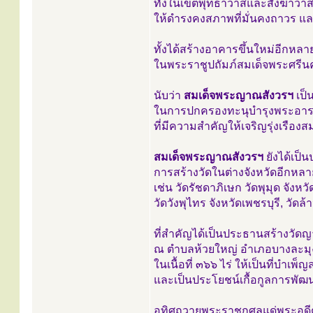
ทั้งในเขตพุทธาวาสและสังฆาวา
ให้ดำรงคงสภาพที่มั่นคงถาวร แล
ทั้งได้สร้างอาคารขึ้นใหม่อีกหลา
ในพระราชูปถัมภ์สมเด็จพระศรี
นับว่า
สมเด็จพระญาณสังวรฯ
เป็น
ในการปกครองทะนุบำรุงพระอา
ที่มีความสำคัญให้เจริญรุ่งเรือ
สมเด็จพระญาณสังวรฯ
ยังได้เป็
การสร้างวัดในต่างจังหวัดอีกหลา
เช่น วัดรัชดาภิเษก วัดพุมุด จังหว
วัดวังพุไทร จังหวัดเพชรบุรี, วัดล
ที่สำคัญได้เป็นประธานสร้างวั
ณ ตำบลห้วยใหญ่ อำเภอบางละมุง 
ในเนื้อที่ ๓๖๖ ไร่ ให้เป็นที่บ
และเป็นประโยชน์เกื้อกูลการพั
อุทิศถวายพระราชกุศลแด่พระอดี