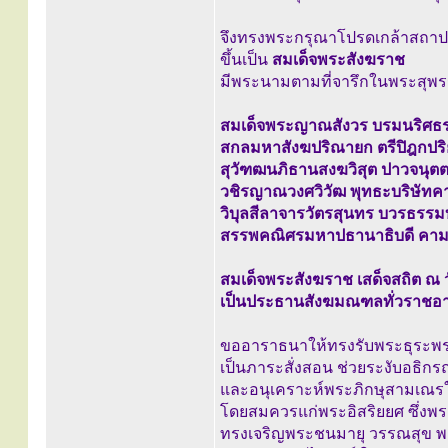
จึงทรงพระกรุณาโปรดเกล้าสถา
ขึ้นเป็น
สมเด็จพระสังฆราช
มีพระนามตามที่จารึกในพระสุพร
สมเด็จพระญาณสังวร บรมนริศธร
สกลมหาสังฆปริณายก ตรีปิฎกปริยั
สุวัฑฒนภิธานสงฆวิสุต ปาวจนุต
วชิรญาณวงศวิวัฒ พุทธะบริษัท
วิบุลสีลาจารวัตรสุนทร บวรธรรม
สรรพคณิศรมหาปธานาธิบดี คามว
สมเด็จพระสังฆราช เสด็จสถิต ณ
เป็นประธานสังฆมณฑลทั่วราชอ
ขออาราธนาให้ทรงรับพระธุระพ
เป็นภาระสั่งสอน ช่วยระงับอธิกร
และอนุเคราะห์พระภิกษุสามเณร
โดยสมควรแก่พระอิสริยยศ ซึ่งพ
ทรงเจริญพระชนมายุ วรรณสุข พล