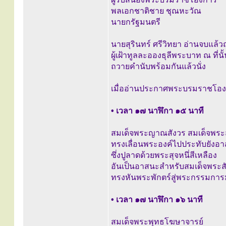
พลเอกชาติชาย ชุณหะวัณ
นายกรัฐมนตรี
นายสุรินทร์ ศรีวิทยา อ่านจบแล้
ผู้เฝ้าทูลละอองธุลีพระบาท ณ ที่นั
ถวายคำนับพร้อมกันแล้วนั่ง
เมื่ออ่านประกาศพระบรมราชโอ
• เวลา ๑๗ นาฬิกา ๑๕ นาที
สมเด็จพระญาณสังวร สมเด็จพร
ทรงเลื่อนพระองค์ไปประทับยังอ
ซึ่งปูลาดด้วยพระสุจหนึ่สีเหลือง
อันเป็นอาสนะสำหรับสมเด็จพระ
ทรงหันพระพักตร์สู่พระกรรมก
• เวลา ๑๗ นาฬิกา ๑๖ นาที
สมเด็จพระพุทธโฆษาจารย์