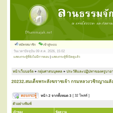
สมัครสมาชิก
เข้าสู่ระบบ
วันเวลาปัจจุบัน 09 ส.ค. 2026, 15:02
แสดงกระทู้ที่ยังไม่มีการตอบ
|
แสดงกระทู้ที่เปิดดูแล้ว
หน้าเว็บบอร์ด
»
กลุ่มศาสนบุคคล
»
ประวัติและปฏิปทาของครูบาอา
20232.สมเด็จพระสังฆราชเจ้า กรมหลวงวชิรญาณสังว
หน้า
2
จากทั้งหมด
3
[ 32 โพสต์ ]
ตัวอย่างพิมพ์
เจ้าของ
ข้อความ