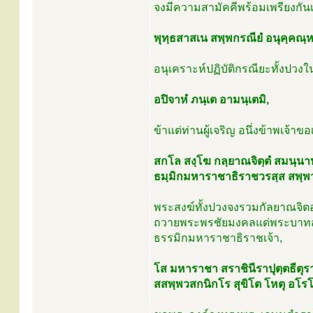
จงมีความสามัคคีพร้อมเพรียงกันเ
พุทฺธสาสเน สพฺพกรณียํ อนุคฺคณฺห
อนุเคราะห์ปฏิบัติกรณียะทั้งปว
อปิจาหํ ภนฺเต อามนฺเตมิ,
ข้าแต่ท่านผู้เจริญ อนึ่งข้าพเจ้า
สกโล สงฺโฆ กลฺยาณจิตฺตํ สมนฺนาห
ธมฺมิกมหาราชาธิราชวรสฺส สพฺพว
พระสงฆ์ทั้งปวงจงรวมกัลยาณจิต
ถวายพระพรชัยมงคลแด่พระบาทส
ธรรมิกมหาราชาธิราชเจ้า,
โส มหาราชา สราชินีราปุตฺตธีตุ
สสพฺพวสกนิกโร สุขิโต โหตุ อโรโ