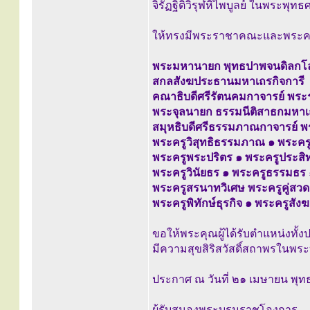
จิรัฏฐิติวิรุฬหิไพบูลย์ ในพระพ
ให้ทรงมีพระราชาคณะและพระครู
พระมหานายก พุทธปาพจนดิลกโ
สกลสังฆประธานมหาเถรกิจการี
คณาธิบดีศรีรัตนคมกาจารย์ พร
พระจุลนายก ธรรมนีติสาธกมหาเ
สมุหธิบดีศรีธรรมภาณกาจารย์ 
พระครูวิสุทธิธรรมภาณ ๑ พระคร
พระครูพระปริตร ๑ พระครูประสิท
พระครูวินัยธร ๑ พระครูธรรมธร
พระครูสรนาทวิเศษ พระครูคู่สวด
พระครูพิทักษ์ธุรกิจ ๑ พระครูสัง
ขอให้พระคุณผู้ได้รับตำแหน่งทั้งป
มีความสุขสิริสวัสดิ์สถาพรใน
ประกาศ ณ วันที่ ๒๑ เมษายน พุทธ
ผู้รับสนองพระบรมราชโองการ