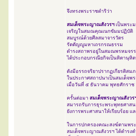
จึงทรงพระราชดำริว่า
สมเด็จพระญาณสังวรฯ
เป็นพระม
เจริญในสมณคุณเนกขัมมปฏิบัติ
สมบูรณ์ด้วยศีลสมาจารวัตร
รัตตัญญูมหาเถรกรณธรรม
ดำรงสถาพรอยู่ในสมณพรหมจรรย
ได้ประกอบกรณียกิจเป็นหิตานุห
ดังมีอรรถจริยาปรากฏเกียรติส
ในประกาศสถาปนาเป็นสมเด็จพ
เมื่อวันที่ ๕ ธันวาคม พุทธศักรา
ครั้นต่อมา
สมเด็จพระญาณสังวร
สมารถรับภารธุระพระพุทธศาสนา 
ยังการพระศาสนาให้เรียบร้อย และเ
ในการปกครองคณะสงฆ์ตามพระร
สมเด็จพระญาณสังวรฯ ได้ดำรง