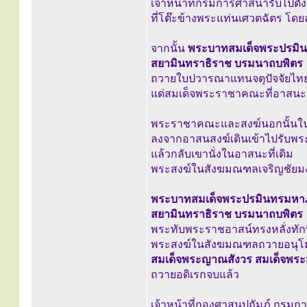
เจ้าหน้าที่กรมการศาสนารับไปตั้ง
ที่โต๊ะข้างพระแท่นเศวตฉัตร โดย
จากนั้น
พระบาทสมเด็จพระปรมิน
สยามินทราธิราช บรมนาถบพิตร
ถวายใบปวารณาแทนจตุปัจจัยไท
แด่สมเด็จพระราชาคณะที่อาสนะ
พระราชาคณะและสงฆ์นอกนั้น
ลงจากอาสนสงฆ์เดินเข้าไปรับพ
แล้วกลับเขานั่งในอาสนะที่เดิม
พระสงฆ์ในสังฆมณฑลเจริญชัยมง
พระบาทสมเด็จพระปรมินทรมหาภ
สยามินทราธิราช บรมนาถบพิตร
พระทับพระราชอาสน์ทรงหลั่งทั
พระสงฆ์ในสังฆมณฑลถวายอนุ
สมเด็จพระญาณสังวร สมเด็จพร
ถวายอดิเรกจบแล้ว
เจ้าหน้าที่กองศาสนูปถัมภ์ กรม