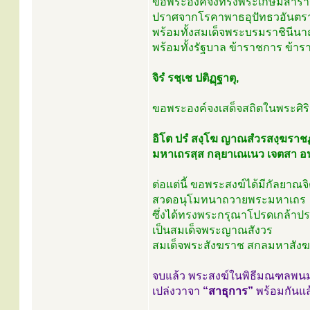
ขอพระองค์จงทรงพระเกษมสำร
ปราศจากโรคาพาธอุปัทธวอันตร
พร้อมทั้งสมเด็จพระบรมราชินีน
พร้อมทั้งรัฐบาล ข้าราชการ ข้ารา
จิรํ รชฺเช ปติฏฺฐาตุ,
ขอพระองค์จงเสด็จสถิตในพระศิ
อิโต ปรํ สงฺโฆ ญาณสํวรสงฺฆราชฏ
มหาเถรสฺส กลฺยาเณเนว เจตสา อ
ต่อแต่นี้ ขอพระสงฆ์ได้มีกัลยาณจ
สวดอนุโมทนาถวายพระมหาเถร
ซึ่งได้ทรงพระกรุณาโปรดเกล้า
เป็นสมเด็จพระญาณสังวร
สมเด็จพระสังฆราช สกลมหาสังฆป
จบแล้ว พระสงฆ์ในพิธีมณฑลพน
เปล่งวาจา
“สาธุการ”
พร้อมกันแล