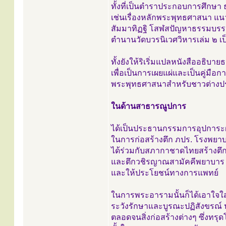
ทั้งที่เป็นตำราประกอบการศึกษ
เช่นเรื่องหลักพระพุทธศาสนา แนว
สัมมาทิฏฐิ โสฬสปัญหาธรรมบรร
ตำนานวัดบวรนิเวศวิหารเล่ม ๒ เป
ทั้งยังให้ริเริ่มแปลหนังสืออธ
เพื่อเป็นการเผยแผ่และเป็นคู่มือก
พระพุทธศาสนาสำหรับชาวต่างปร
ในด้านสาธารณูปการ
ได้เป็นประธานกรรมการอุปการะ
ในการก่อสร้างตึก ภปร. โรงพยา
ได้ร่วมกับสภากาชาดไทยสร้างตึ
และตึกวชิรญาณสามัคคีพยาบาร เ
และให้ประโยชน์ทางการแพทย์
ในการพระอารามนั้นก็ได้เอาใจใ
ระวังรักษาและบูรณะปฏิสังขรณ์ ป
ตลอดจนสิ่งก่อสร้างต่างๆ ซึ่งทรุ