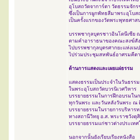
อุโบสถวัดจาการ์ตา วัดธรรมจักรช
ซึ่งเป็นการผูกพัทธสีมาพระอุโบส
เป็นครั้งแรกของวัดพระพุทธศาส
บรรพชากุลบุตรชาวอินโดนีเซีย ณ
ตามคำอาราธนาของคณะสงฆ์สังฆ
ไปบรรพชากุลบุตรศากยะแห่งเ
ไปร่วมประชุมสหพันธ์อาศรมคีต
ด้านการแสดงและเผยแผ่ธรรม
แสดงธรรมเป็นประจำในวันธรรม
ในพระอุโบสถวัดบวรนิเวศวิหาร
บรรยายธรรมในการฝึกอบรมในการ
ทุกวันพระ และวันหลังวันพระ ณ 
บรรยายธรรมในรายการบริหารทาง
ทางสถานีวิทยุ อ.ส. พระราชวังดุส
บรรยายธรรมแก่ชาวต่างประเทศในว
นอกจากนั้นยังเรียบเรียงหนังสือ