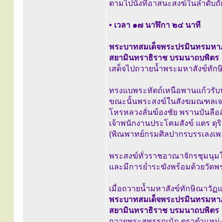
ตามไปนั่งที่อาสนะสงฆ์ในลำดับ
• เวลา ๑๗ นาฬิกา ๒๔ นาที
พระบาทสมเด็จพระปรมินทรมหาภ
สยามินทราธิราช บรมนาถบพิตร
เสด็จไปถวายน้ำพระมหาสังข์ทักษ
ทรงแบพระหัตถ์เหนือพานแก้วรับน
ขณะนั้นพระสงฆ์ในสังฆมณฑลเจ
โหรหลวงลั่นฆ้องชัย พรานบันลือ
เจ้าพนักงานประโคมสังข์ แตร ดุริ
(พิณพาทย์กรมศิลปากรบรรเลงเพ
พระสงฆ์ทั่วราชอาณาจักรชุมนุ
และมีการย่ำระฆังพร้อมด้วยวัด
เมื่อถวายน้ำมหาสังข์ทักษิณาวัฏแ
พระบาทสมเด็จพระปรมินทรมหาภ
สยามินทราธิราช บรมนาถบพิตร
ถวายพระสุพรรณบัฏ ตราตำแหน่