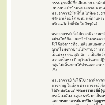
กรรมฐานที่มีชื่อเสียงมาก มาพักผ
เสนาสนะป่าบ้านหนองลาด ต.หนอง
พระอาจารย์มั่นที่นั้น ได้ฟังพระ
ศรัทธาเลื่อมใส จึงนิมนต์ท่านพร
บริเวณวัดโพธิ์ชัย ในปัจจุบัน)
พระอาจารย์เกิ่งใช้เวลาพิจารณ
อย่างใกล้ชิด และจริงจังตลอดพรร
จึงได้แจ้งการที่จะเปลี่ยนแปล
ญาติโยมชาวบ้านได้ทราบว่า ท่าน
เป็นพระธรรมยุติกนิกาย เป็นศิษย
ความเป็นพระภิกษุใหม่ในสายปฏิ
กลุ่มไม่เห็นชอบให้ท่านสละลาภยศท
เชิง
พระอาจารย์เกิ่งได้ใช้เวลาพิจาร
อาจหาญ ในที่สุด พระอาจารย์เกิ่
ได้ติดต่อนิมนต์
พระธรรมเจดีย์ (จู
ภรณ์ อ.เมือง จ.อุดรธานี มาเป็นพ
และ
พระอาจารย์มหาปิ่น ปญฺญา