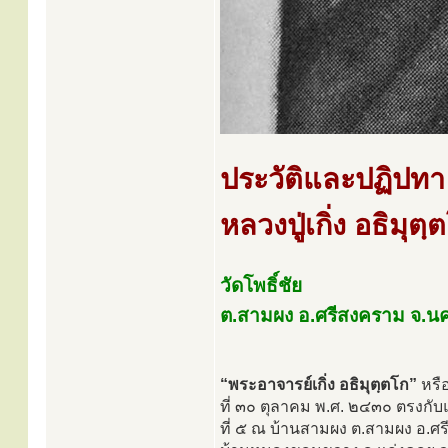
ประวัติและปฏิปทา
หลวงปู่เกิ่ง อธิมุตฺ
วัดโพธิ์ชัย
ต.สามผง อ.ศรีสงคราม จ.
“พระอาจารย์เกิ่ง อธิมุตฺตโก”
หรื
ที่ ๓๐ ตุลาคม พ.ศ. ๒๔๓๐ ตรงกับ
ที่ ๕ ณ บ้านสามผง ต.สามผง อ.ศ