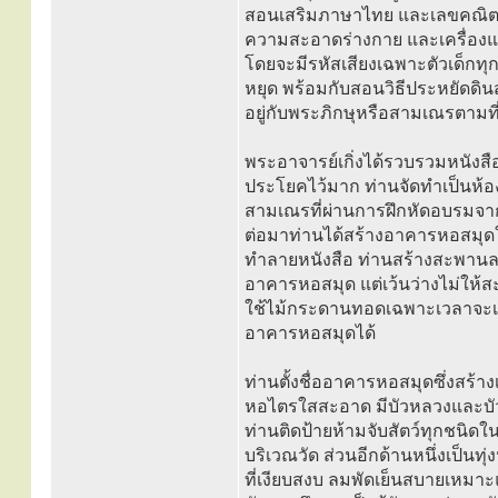
สอนเสริมภาษาไทย และเลขคณิตให้แก
ความสะอาดร่างกาย และเครื่องแต่
โดยจะมีรหัสเสียงเฉพาะตัวเด็ก
หยุด พร้อมกับสอนวิธีประหยัดดิน
อยู่กับพระภิกษุหรือสามเณรตามที่ท่
พระอาจารย์เกิ่งได้รวบรวมหนังส
ประโยคไว้มาก ท่านจัดทำเป็นห้อ
สามเณรที่ผ่านการฝึกหัดอบรมจากท
ต่อมาท่านได้สร้างอาคารหอสมุดใน
ทำลายหนังสือ ท่านสร้างสะพาน
อาคารหอสมุด แต่เว้นว่างไม่ให้
ใช้ไม้กระดานทอดเฉพาะเวลาจะเข้าอ
อาคารหอสมุดได้
ท่านตั้งชื่ออาคารหอสมุดซึ่งสร้า
หอไตรใสสะอาด มีบัวหลวงและบัว
ท่านติดป้ายห้ามจับสัตว์ทุกชนิดใ
บริเวณวัด ส่วนอีกด้านหนึ่งเป็นทุ
ที่เงียบสงบ ลมพัดเย็นสบายเหมาะ