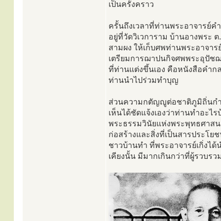
เป็นครั้งคราว
ครั้นถึงเวลาที่ท่านพระอาจารย์
อยู่ที่วัดวิเวการาม บ้านอางพระ 
สามผง ให้เก็บศพท่านพระอาจารย์ค
เตรียมการฌาปนกิจศพพระอุปัชฌาย์
ที่ท่านแต่งขึ้นเอง คือหนังสือค
ท่านนำไปร่วมทำบุญ
ส่วนความกตัญญูต่อชาติภูมิถิ่นกำ
เห็นได้ชัดแจ้งเองว่าท่านทำอะไรบ
พระธรรมวินัยแห่งพระพุทธศาสนาอั
ก่อสร้างและสิ่งที่เป็นสารประโย
ชาวบ้านทำ ที่พระอาจารย์เกิ่งได
เคียงนั้น มีมากเกินกว่าที่ผู้รวบ