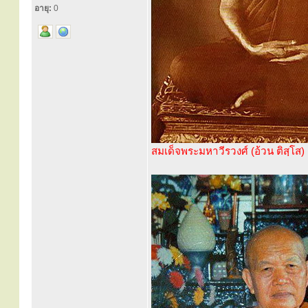
อายุ:
0
สมเด็จพระมหาวีรวงศ์ (อ้วน ติสฺโส)