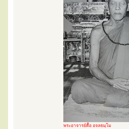
พระอาจารย์ตื้อ อจลธมฺโม