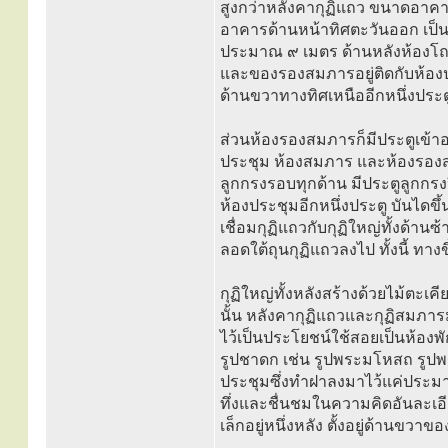
สูงกว่าหลังคากุฏิแถว ขนาดอา
อาคารด้านหน้าทิศตะวันออก เป็
ประมาณ ๙ เมตร ด้านหลังห้องโถงถ
และของรองสมภารอยู่ติดกับห้องปร
ด้านขวาทางทิศเหนืออีกหนึ่งประต
ส่วนห้องรองสมภารก็มีประตูเข้าอ
ประชุม ห้องสมภาร และห้องรองส
ลูกกรงรอบทุกด้าน มีประตูลูกกรง
ห้องประชุมอีกหนึ่งประตู บันไดขึ้
เชื่อมกุฏิแถวกับกุฏิใหญ่ทั้งด้าน
ลอดใต้ถุนกุฏิแถวลงไป ทั้งนี้ ทางข
กุฏิใหญ่ทั้งหลังสร้างด้วยไม้ตะเค
นั้น หลังคากุฏิแถวและกุฏิสมภารมุ
ไว้เป็นประโยชน์ใช้สอยเป็นห้องพ
รูปชาดก เช่น รูปพระมโหสถ รูปพร
ประชุมซึ่งทำฝาลงมาไว้แค่ประมา
ทึ่งและชื่นชมในความคิดอันละเอ
เล็กอยู่หนึ่งหลัง ตั้งอยู่ด้านขว