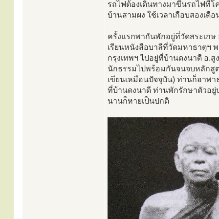
รถไฟต้องเดินทางมาขึ้นรถไฟที่โค
บ้านสามผง ใช้เวลาเกือบสองเดื
ครั้งแรกพากันพักอยู่ที่วัดสระเกษ
เรียนหนังสือบาลีที่วัดมหาธาตุ
กรุงเทพฯ ไปอยู่ที่บ้านดงนาดี อ.ส
นักธรรมไปพร้อมกันจนจบหลักสูตร 
เขียนเหมือนปัจจุบัน) ท่านก็อา
ที่บ้านดงนาดี ท่านพักรักษาตัวอย
นานก็หายเป็นปกติ