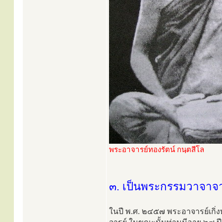
พระอาจารย์ทองรัตน์ กนฺตสีโล
๓. เป็นพระกรรมวาจาจา
ในปี พ.ศ. ๒๔๕๗ พระอาจารย์เกิ่