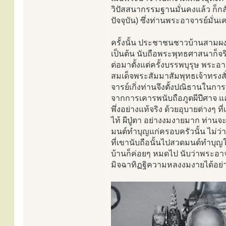
วิปัสสนากรรมฐานมั่นคงแล้ว ก็กลั
ปัจจุบัน) ซึ่งท่านพระอาจารย์มั่น
ครั้งนั้น ประชาชนชาวบ้านสามผง แ
เป็นต้น นับถือพระพุทธศาสนาก็จริง
ต่อมาตั้งแต่ครั้งบรรพบุรุษ พระอา
สมเด็จพระสัมมาสัมพุทธเจ้าทรงสั
จารย์เกิ่งท่านจึงตั้งปณิธานในก
จากการเคารพนับถือภูตผีปีศาจ แล
พึ่งอย่างแท้จริง ด้วยอุบายต่างๆ
ไท้ ผีปู่ตา อย่างงมงายมาก ท่า
มนต์ทำบุญแก่ครอบครัวนั้น ไม่ว่
ที่เขานับถือนั้นไปสวดมนต์ทำบุญใ
บ้านก็ค่อยๆ หมดไป นับว่าพระอาจา
มิจฉาทิฏฐิความหลงงมงายได้อย่