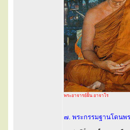
พระอาจารย์ฝั้น อาจาโร
๗. พระกรรมฐานโดนพระเ