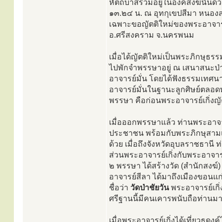
หัตถบาสรวมอยู่ในองค์สงฆ์นั้นด้วย
๑๓.๒๔ น. ณ อุทกุเขปสีมา หนอง
เฉพาะขอญัตติใหม่ของพระอาจารย์เกิ
อ.ศรีสงคราม จ.นครพนม
เมื่อได้ญัตติใหม่เป็นพระภิกษุธรร
ไปพักจำพรรษาอยู่ ณ เสนาสนะป่า
อาจารย์มั่น โดยได้ฟังธรรมเทศน
อาจารย์มั่นในฐานะลูกศิษย์ตลอด
พรรษา คือก่อนพระอาจารย์เกิ่งญั
เมื่อออกพรรษาแล้ว ท่านพระอาจารย์
ประชาชน พร้อมกับพระภิกษุสาม
ด้วย เมื่อถึงจังหวัดอุบลราชธาน
ส่วนพระอาจารย์เกิ่งกับพระอาจารย
๒ พรรษา ได้สร้างวัด (สำนักสงฆ์) ไว
อาจารย์สีลา ได้มาถึงเมืองขอนแก่นแ
ชื่อว่า
วัดป่าชัยวัน
พระอาจารย์เกิ่
ศรีฐานนี้มีคนเคารพนับถือท่านม
เมื่อพระอาจารย์เกิ่งได้เที่ยวธ