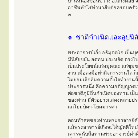
บ้านหนองขอนขวาง อ.แก่งคอย จ.
อาชีพทำไร่ทำนาสืบต่อครอบครัวขอ
๓
๑. ชาติกำเนิดและอุปนิส
พระอาจารย์เกิ่ง อธิมุตฺตโก เป็น
มีนิสัยขยัน อดทน ประหยัด ตรงไ
เป็นประโยชน์แก่หมู่คณะ แก่ชุม
งาน เมื่อลงมือทำกิจการงานใด ก็ตั
ไม่ยอมเลิกล้มความตั้งใจทำงานน
ประการหนึ่ง คือความกตัญญูกตเวท
ต่อชาติภูมิถิ่นกำเนิดของท่าน เป็
ของท่าน มีตัวอย่างแสดงหลายประกา
แก่โยมบิดา-โยมมารดา
ตอนทำศพของท่านพระอาจารย์คำด
แม้พระอาจารย์เกิ่งจะได้ญัตติให
เคารพนับถือท่านพระอาจารย์คำดี