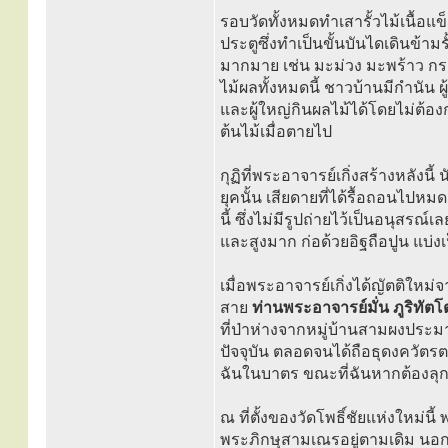
รอบวัดทั้งหมดทำเสารั้วไม้เนื้อแข
ประตูซึ่งทำเป็นขั้นบันไดเดินข้ามร
มากมาย เช่น มะม่วง มะพร้าว กระ
ไม้ผลทั้งหมดนี้ ชาวบ้านมีกำนัน ผู
และผู้ใหญ่กินผลไม้ได้โดยไม่ต้อง
ต้นไม้เมื่อตายไป
กุฏิที่พระอาจารย์เกิ่งสร้างหลังน
ยุคนั้น เสียดายที่ได้รื้อถอนไปหม
นี้ ซึ่งไม่มีรูปถ่ายไว้เป็นอนุสรณ์เ
และสูงมาก ก่อด้วยอิฐถือปูน แบ่
เมื่อพระอาจารย์เกิ่งได้ญัตติใหม
สาย
ท่านพระอาจารย์มั่น ภูริทัต
ที่ป่าห่างจากหมู่บ้านสามผงประม
ปัจจุบัน ตลอดจนได้ถือธุดงควัตร
ฉันในบาตร ขณะที่ฉันหากต้องลุกจาก
ณ ที่ตั้งของวัดโพธิ์ชัยแห่งใหม่น
พระภิกษุสามเณรอยู่ตามเดิม นอกจ