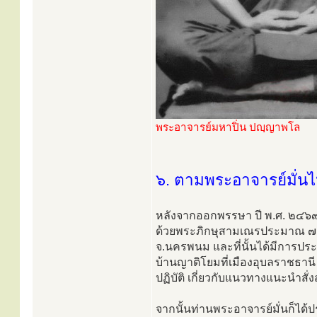
พระอาจารย์มหาปิ่น ปญฺญาพโล
๖. ตามพระอาจารย์มั่น
หลังจากออกพรรษา ปี พ.ศ. ๒๔๖๙ 
ด้วยพระภิกษุสามเณรประมาณ ๗๐ รู
จ.นครพนม และที่นั้นได้มีการปร
บ้านญาติโยมที่เมืองอุบลราชธานี แ
ปฏิบัติ เกี่ยวกับแนวทางแนะนำสั่ง
จากนั้นท่านพระอาจารย์มั่นก็ได