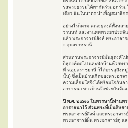
ครั้งนั้น ได้กลับกลายมาเป็นวั
รสพระธรรมได้พากันร่วมอกร่วมใจก
เดียว ฉันในบาตร บำเพ็ญสมาธิ
อย่างไรก็ตาม คณะธุดงค์ทั้งหลาย
วานนท์ และงานศพพระยาประจันตป
แล้ว พระอาจารย์สิงห์ พระอาจารย์ม
จ.อุบลราชธานี
ส่วนท่านพระอาจารย์มั่นธุดงค์ไป
ก็ธุดงค์ต่อไป และพักบ้านห้วยทร
ที่ จ.อุบลราชธานี ก็ได้บรรลุถึง
นั้น) ซึ่งเป็นบ้านเกิดของพระอาจ
ความเลื่อมใสจึงได้พร้อมใจกันอา
อาราธนา ชาวบ้านจึงช่วยกันจัดแ
ปี พ.ศ. ๒๔๗๐ ในพรรษานี้ท่านพร
อาราธนาไว้ ส่วนพระที่เป็นศิษยา
พระอาจารย์สิงห์ และพระอาจารย์ม
พระอาจารย์ฝั้น พระอาจารย์กู่ แล