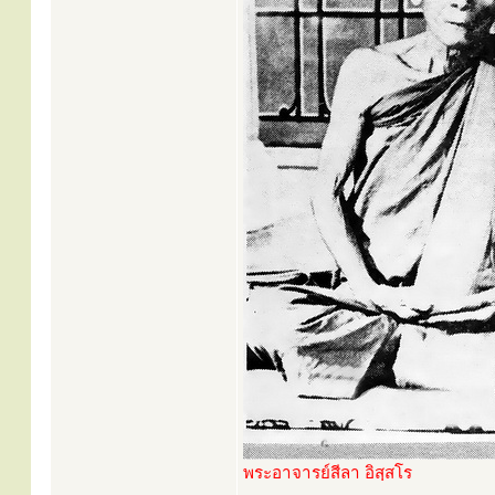
พระอาจารย์สีลา อิสฺสโร