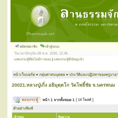
สมัครสมาชิก
เข้าสู่ระบบ
วันเวลาปัจจุบัน 09 ส.ค. 2026, 12:46
แสดงกระทู้ที่ยังไม่มีการตอบ
|
แสดงกระทู้ที่เปิดดูแล้ว
หน้าเว็บบอร์ด
»
กลุ่มศาสนบุคคล
»
ประวัติและปฏิปทาของครูบาอา
20021.หลวงปู่เกิ่ง อธิมุตฺตโก วัดโพธิ์ชัย จ.นครพนม
หน้า
1
จากทั้งหมด
1
[ 14 โพสต์ ]
ตัวอย่างพิมพ์
เจ้าของ
ข้อความ