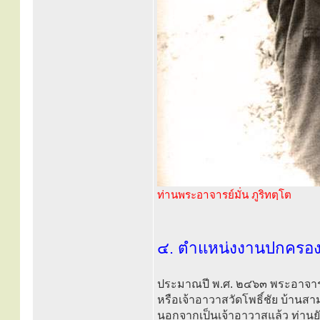
ท่านพระอาจารย์มั่น ภูริทตฺโต
๔. ตำแหน่งงานปกครอ
ประมาณปี พ.ศ. ๒๔๖๓ พระอาจารย์เ
หรือเจ้าอาวาสวัดโพธิ์ชัย บ้าน
นอกจากเป็นเจ้าอาวาสแล้ว ท่านย