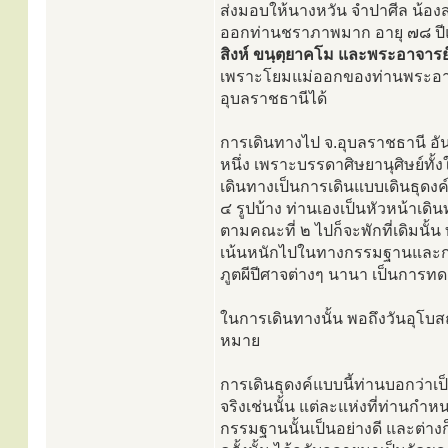
ส่งมอบให้นางหวัน จำปาศีล น้องส
ออกท่านชราภาพมาก อายุ ๗๘ ปีแล
สิงห์ ขนฺตฺยาคโม และพระอาจาร
เพราะโยมแม่ออกของท่านพระอาจาร
อุบลราชธานีได้
การเดินทางไป จ.อุบลราชธานี อันเป
หนึ่ง เพราะบรรดาศิษยานุศิษย์ทั้ง
เดินทางเป็นการเดินแบบเดินธุดงค์
๔ รูปบ้าง ท่านเองเป็นหัวหน้าเดินท
ตามคณะที่ ๒ ไปก็จะพักที่เดิมนั
เน้นหนักไปในทางกรรมฐานและการ
ภูตผีปีศาจต่างๆ นานา เป็นการท
ในการเดินทางนั้น พอถึงวันอุโบ
หมาย
การเดินธุดงค์แบบนี้ท่านบอกว่าเป
จริงเช่นนั้น แต่ละแห่งที่ท่านก
กรรมฐานนั้นเป็นอย่างดี และต่างก