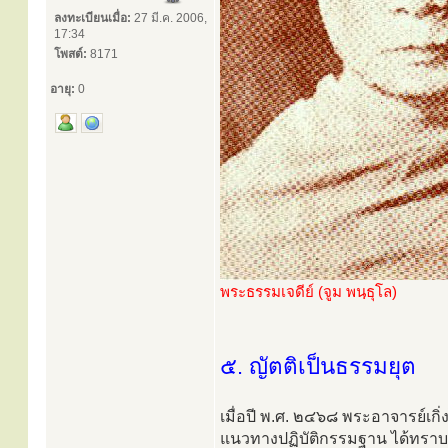
ลงทะเบียนเมื่อ:
27 มี.ค. 2006,
17:34
โพสต์:
8171
อายุ:
0
พระธรรมเจดีย์ (จูม พนฺธุโล)
๕. ญัตติเป็นธรรมยุต
เมื่อปี พ.ศ. ๒๔๖๘ พระอาจารย์เกิ่
แนวทางปฏิบัติกรรมฐาน ได้ทราบ