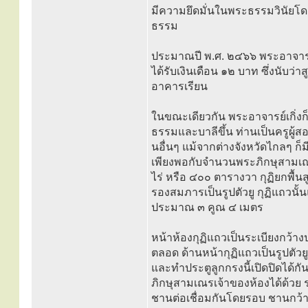
มีความยึดมั่นในพระธรรมวินัยโด
ธรรม
ประมาณปี พ.ศ. ๒๔๖๖ พระอาจารย์
ได้รับเงินเดือน ๑๒ บาท ซึ่งนับว
อาคารเรียน
ในขณะเดียวกัน พระอาจารย์เกิ่งก็
ธรรมและบาลีขึ้น ท่านเป็นครูผู
นอื่นๆ แม้จากต่างจังหวัดไกลๆ ก็มี
เพียงพอกับจำนวนพระภิกษุสามเณรผู
ไร่ หรือ ๔๐๐ ตารางวา กุฏิยกพื้
รองสมภารเป็นรูปตัวยู กุฏิแถวนั้
ประมาณ ๓ คูณ ๔ เมตร
หน้าห้องกุฏิแถวเป็นระเบียงกว้าง
ตลอด ด้านหน้ากุฏิแถวเป็นรูปตั
และทำประตูลูกกรงนี้เปิดปิดได้กัน
ภิกษุสามเณรเจ้าของห้องได้ด้วย ระ
ชานต่อเชื่อมกันโดยรอบ ชานกว้า