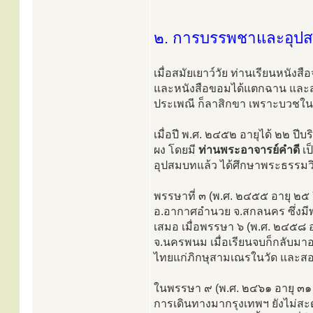
๒. การบรรพชาและอุป
เมื่อสมัยเยาว์วัย ท่านเรียนหนัง
และหนังสือขอมได้แตกฉาน และส
ประเพณี ก็ลาสิกขา เพราะบวชใน
เมื่อปี พ.ศ. ๒๔๕๒ อายุได้ ๒๒ ปีบ
ผง โดยมี
ท่านพระอาจารย์คำดี
เป
อุปสมบทแล้ว ได้ศึกษาพระธรรมว
พรรษาที่ ๓ (พ.ศ. ๒๔๕๕ อายุ ๒๕ 
อ.อากาศอำนวย จ.สกลนคร ซึ่งมีพรร
เสมอ เมื่อพรรษา ๖ (พ.ศ. ๒๔๕๘ อา
จ.นครพนม เมื่อเรียนจบก็กลับมา
ไทยแก่ภิกษุสามเณรในวัด และสอน
ในพรรษา ๙ (พ.ศ. ๒๔๖๑ อายุ ๓๑ ป
การเดินทางมากรุงเทพฯ ยังไม่สะด