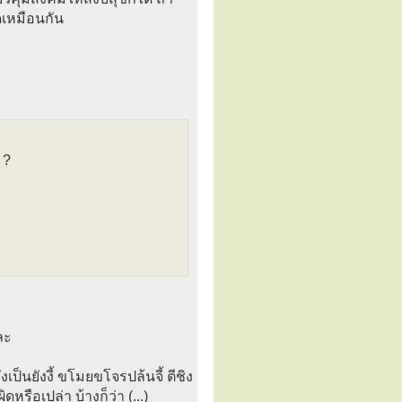
เหมือนกัน
 ?
ละ
็นยังงี้ ขโมยขโจรปล้นจี้ ตีชิง
ดหรือเปล่า บ้างก็ว่า (...)