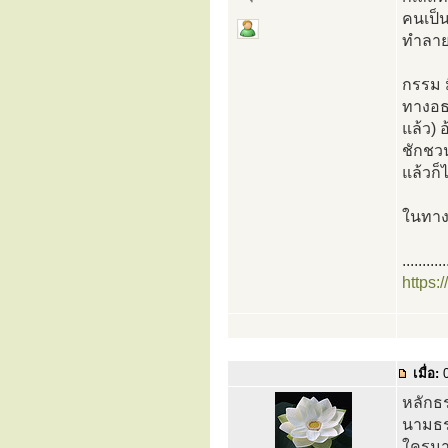
คนเป็น
ทำลาย 
กรรม ม
ทางอธร
แล้ว) 
ชักชว
แล้วก็
ในทางก
...........
https:
เมื่อ:
0
หลักธร
นามธรร
ใครมาต