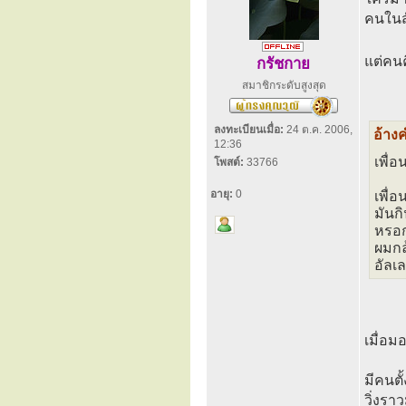
คนในส
แต่คนค
กรัชกาย
สมาชิกระดับสูงสุด
ลงทะเบียนเมื่อ:
24 ต.ค. 2006,
อ้าง
12:36
เพื่อ
โพสต์:
33766
อายุ:
0
เพื่อ
มันกิ
หรอก
ผมกลุ
อัลเ
เมื่อ
มีคนตั
วิ่งรา