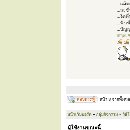
...แม้ต
...ละชั
...จิตท
...ฟังเ
...ปัญญ
https
หน้า
3
จากทั้งห
หน้าเว็บบอร์ด
»
กลุ่มกิจกรรม
»
วิธี
ผู้ใช้งานขณะนี้