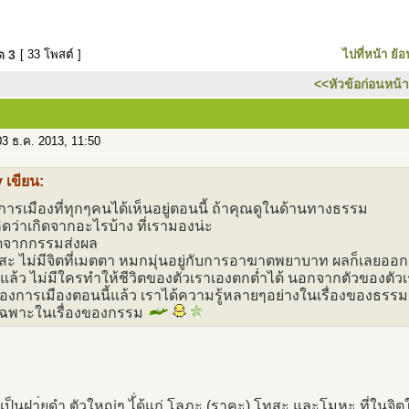
มด
3
[ 33 โพสต์ ]
ไปที่หน้า
ย้อ
<<หัวข้อก่อนหน้า
3 ธ.ค. 2013, 11:50
 เขียน:
องการเมืองที่ทุกๆคนได้เห็นอยู่ตอนนี้ ถ้าคุณดูในด้านทางธรรม
ิดว่าเกิดจากอะไรบ้าง ที่เรามองน่ะ
ิดจากกรรมส่งผล
สะ ไม่มีจิตที่เมตตา หมกมุ่นอยู่กับการอาฆาตพยาบาท ผลก็เลยออกม
ๆแล้ว ไม่มีใครทำให้ชีวิตของตัวเราเองตกต่ำได้ นอกจากตัวของตัว
องการเมืองตอนนี้แล้ว เราได้ความรู้หลายๆอย่างในเรื่องของธรรม
ฉพาะในเรื่องของกรรม
ี่เป็นฝา่ยดำ ตัวใหญ่ๆ ไ้่ด้แก่ โลภะ (ราคะ) โทสะ และโมหะ ที่ในจิ