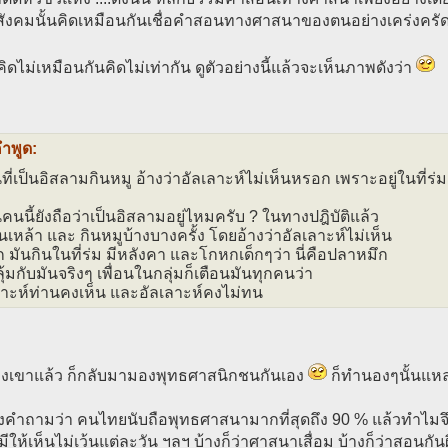
ังคมนั้นคิดเหมือนกันเชื่อคำสอนทางศาสนาของตนอย่างเคร่งครัด
ิดไม่เหมือนกันคิดไม่เท่ากัน ดูตัวอย่างนี้แล้วจะเห็นภาพดังว่า
คำพูด:
นที่เป็นอิสลามกินหมู อ้างว่าอัลเลาะห์ไม่เห็นหรอก เพราะอยู่ในที่ร่ม
นคนนี้ยังถือว่าเป็นอิสลามอยู่ไหมครับ ? ในทางปฎิบัติแล้ว
นเหล้า และ กินหมูบ้างบางครั้ง โดยอ้างว่าอัลเลาะห์ไม่เห็น
 มันกินในที่ร่ม มีหลังคา และโกหกเด็กๆว่า นี่คือปลาหมึก
้มกับมันจริงๆ เพื่อนในกลุ่มก็เตือนมันทุกคนว่า
ลาะห์ท่านคงเห็น และอัลเลาะห์คงไม่ทน
มองเขาแล้ว ก็กลับมามองพุทธศาสนิกชนกันเอง
ก็ทำนองๆนั้นแห
้งคำถามว่า คนไทยนับถือพุทธศาสนามากที่สุดถึง 90 % แล้วทำไมจึงเป
วมีให้เห็นไม่เว้นแต่ละวัน ฯลฯ บ้างก็ว่าศาสนาเสื่อม บ้างก็ว่าสอนกันผิ