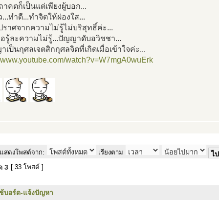
ถาคตก็เป็นแต่เพียงผู้บอก...
่ว...ทำดี...ทำจิตให้ผ่องใส...
ี่ปราศจากความไม่รู้ไม่บริสุทธิ์ค่ะ...
พื่อรู้ละความไม่รู้...ปัญญาดับอวิชชา...
าเป็นกุศลเจตสิกกุศลจิตที่เกิดเมื่อเข้าใจค่ะ...
://www.youtube.com/watch?v=W7mgA0wuErk
แสดงโพสต์จาก:
เรียงตาม
มด
3
[ 33 โพสต์ ]
ใช้บอร์ด-แจ้งปัญหา