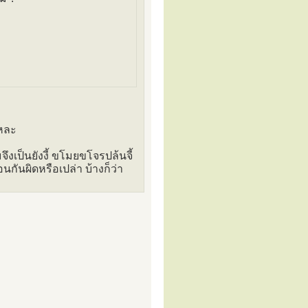
หละ
งเป็นยังงี้ ขโมยขโจรปล้นจี้
อนกันผิดหรือเปล่า บ้างก็ว่า