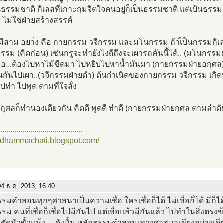
ธรรมชาติ กิเลสที่เกาะกุมจิตใจคนอยู่ก็เป็นธรรมชาติ แต่เป้นธรรม
ไม่ใช่ฝ่ายสร้างสรรค์
ีสาม อยา่ง คือ กายกรรม วจีกรรม และมโนกรรม ถ้าเ็ป็นกรรมกิเล
รม (คิดก่อน) เช่นกรูจะทำยังไงดีถึงจะเผารถคันนี้ได้.. (มโนกรรม
อ้อ...ต้องไปหาไม้ขีดมา ไปหยิบไปหาน้ำมันมา (กายกรรมฝ่ายอกุศล) 
นกันไปเผา..(วจีกรรมฝ่ายดำ) ต้นกำเนิดของกายกรรม วจีกรรม เกิด
ไปทำ ไปพูด ตามที่ใจสั่ง
ุศลก็ทำนองเดียวกัน คิดดี พูดดี ทำดี (กายกรรมฝ่ายกุศล ตามลำดั
..........................................
//dhammachati.blogspot.com/
4 ธ.ค. 2013, 16:40
รมคำสอนทุกๆศาสนาเป็นความเชื่อ ใครเชื่อก็ได้ ไม่เชื่อก็ได้ มีก็ได้
ม คนที่เชื่อก็เชื่อไปมีกันไป แต่เชื่อแล้วมีกันแล้ว ไปทำในสิ่งตรงข
ัดหัวขั้วแห้ง ....ดังนั้น หลักธรรมคำสอนเทางศาสนาเพียงอย่างเดีย