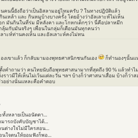
่อนคนนี้ยังถือว่าเป็นอิสลามอยู่ไหมครับ ? ในทางปฎิบัติแล้ว
กินเหล้า และ กินหมูบ้างบางครั้ง โดยอ้างว่าอัลเลาะห์ไม่เห็น
ก มันกินในที่ร่ม มีหลังคา และโกหกเด็กๆว่า นี่คือปลาหมึก
ลุ้มกับมันจริงๆ เพื่อนในกลุ่มก็เตือนมันทุกคนว่า
เลาะห์ท่านคงเห็น และอัลเลาะห์คงไม่ทน
อมองเขาแล้ว ก็กลับมามองพุทธศาสนิกชนกันเอง
ก็ทำนองๆนั้นแ
ตั้งคำถามว่า คนไทยนับถือพุทธศาสนามากที่สุดถึง 90 % แล้วทำไมจึ
วิ่งราวมีให้เห็นไม่เว้นแต่ละวัน ฯลฯ บ้างก็ว่าศาสนาเสื่อม บ้างก็ว่าส
) ตัวอย่างนั่นแหละคือคำตอบ
มะทั้งหลายเป็นอนัตตา...
สามารถบังคับบัญชาได้...
งคนต่างใจไม่มีใครสอน...
สอนใจตนให้ยอมฟังก็พอ...