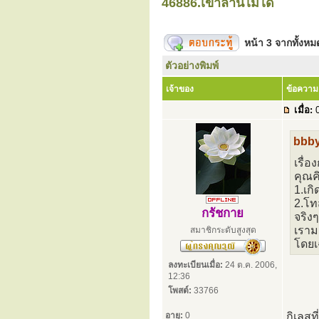
46886.เข้าลานไม่ได้
หน้า
3
จากทั้งห
ตัวอย่างพิมพ์
เจ้าของ
ข้อความ
เมื่อ:
0
bbby
เรื่
คุณค
1.เก
2.โท
กรัชกาย
จริง
เราม
สมาชิกระดับสูงสุด
โดยเ
ลงทะเบียนเมื่อ:
24 ต.ค. 2006,
12:36
โพสต์:
33766
อายุ:
0
กิเลสท