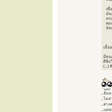
เพื
มัน
หรอ
ผมก
อัล
เมื่
มีคน
ตีชิง
(...
...ธัม
...ไม่
...ต่า
...แค่