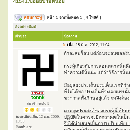
41541.ขออธิบายหน่อย
หน้า
1
จากทั้งหมด
1
[ 4 โพสต์ ]
ตัวอย่างพิมพ์
เจ้าของ
ข้อความ
เมื่อ:
18 มี.ค. 2012, 11:04
ถ้าจะลบก็ลบ แต่ก่อนจะลบขออธิบ
กระทู้เกี่ยวกับการสอนพลาดนั้นค
ทำความดีนั้นน่ะ แต่ว่าวิธีการนั้น
มีอยู่สองประเด็นประเด็นแรกที่ว่า
ที่ไม่ได้ขอ ประเด็นที่จะเผยแพร่นั้นอ
tonnk
ฆราวาสทั้งภิกษุอยู่แล้ว ผมจึงต้
สมาชิก ระดับ 5
ตามจุดประสงค์ของกระทู้นี้ เป็น
ลงทะเบียนเมื่อ:
12 พ.ย. 2009,
ปฏิบัตินั้นควรจะยึดตถาคตนั้น
13:38
จึงได้นำเสนอเป็นการเปรียบเทียบ 
โพสต์:
376
หลักฐานก็มีประกอบอย่างชัดเจน 