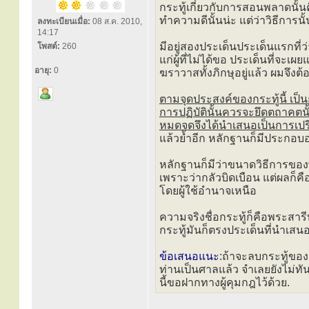
กระทู้เกี่ยวกับการสอนพลาดนั้
ทำความดีนั้นน่ะ แต่ว่าวิธีการนั
ลงทะเบียนเมื่อ:
08 ส.ค. 2010,
14:17
มีอยู่สองประเด็นประเด็นแรกที่ว
โพสต์:
260
แก่ผู้ที่ไม่ได้ขอ ประเด็นที่จะเผยแพ
อายุ:
0
ฆราวาสทั้งภิกษุอยู่แล้ว ผมจึง
ตามจุดประสงค์ของกระทู้นี้ เป็
การปฏิบัตินั้นควรจะยึดตถาคต
หมดจดจึงได้นำเสนอเป็นการเปรี
แล้วย้ำอีก หลักฐานก็มีประกอบ
หลักฐานก็มีว่าขนาดวิธีการของพ
เพราะว่ากลัวบิดเบือน แต่ผลก็ค
โดยผู้ใช้อำนาจเหนือ
ความจริงชื่อกระทู้ก็คือพระสารีบ
กระทู้มันก็ตรงประเด็นที่นำเสนอ
ข้อเสนอแนะ
:ถ้าจะลบกระทู้ของ
ท่านเป็นศาลแล้ว จำเลยยังไม่ทันไ
นี้ขอฝากทางผู้คุมกฎไว้ด้วย.