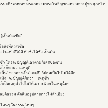
ธรรมะดีๆจากเพจ มรดกธรรมพระโพธิญาณเถร หลวงปู่ชา สุภทฺโท
ผู้เป็นบัณฑิต"
ื่อสิ่งที่ควรเชื่อ
่อว่า...ทำดีได้ดี ทำชั่วได้ชั่ว เป็นต้น
ุชั่ว ใครจะบัญญัติเอาตามกิเลสของตน
ยงไรก็ตามว่า..เหตุดี
่วนั้น" จะกลายเป็น"เหตุดี" ก็ย่อมเป็นไปไม่ได้อีก
แท้ๆ" จะบัญญัติผิดว่า..."เหตุชั่ว"
้นก็เป็นเหตุชั่วไปไม่ได้เพราะมีผลในเหตุนั้นๆ
ลยุติธรรม ตัดสินอยู่ปลายทางไม่ลำเอียง
กไหนๆ ในธรรมไหนๆ