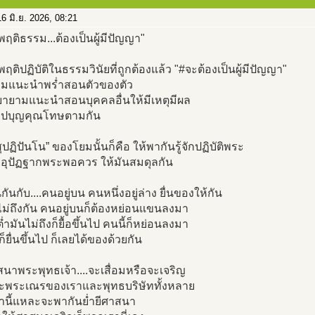
6 มิ.ย. 2026, 08:21
ะพฤติธรรม...ต้องเป็นผู้มีปัญญา"
ะพฤติปฏิบัติในธรรมวินัยที่ถูกต้องแล้ว "#จะต้องเป็นผู้มีปัญญา"
มแนะนำพร่ำสอนตัวของตัว
ายามแนะนําสอนบุคคลอื่นให้มีเหตุมีผล
กบาปบุญคุณโทษตามกัน
สุปฏิปันโน” ของโยมนั้นก็คือ ให้พากันรู้จักปฏิบัติพระ
จักอุปัฏฐากพระพอควร ให้มันสมดุลกัน
กันกับ....คนอยู่บน คนหนึ่งอยู่ล่าง ยื่นของให้กัน
ไม่ถึงกัน คนอยู่บนก็ต้องหย่อนแขนลงมา
ต่ำมันไม่ถึงก็ยื้อขึ้นไป คนนี้ก็หย่อนลงมา
ก็ยื่นขึ้นไป ก็เลยได้ของด้วยกัน
าสนาพระพุทธเจ้า....จะเสื่อมหรือจะเจริญ
าะพระเณรของเราและพุทธบริษัททั้งหลาย
านี้แหละจะพากันย่ำยีศาสนา