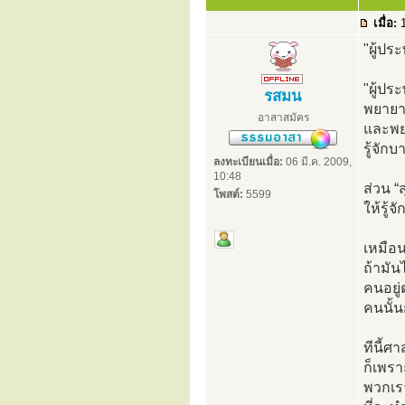
เมื่อ:
1
"ผู้ปร
"ผู้ปร
รสมน
พยายา
อาสาสมัคร
และพย
รู้จั
ลงทะเบียนเมื่อ:
06 มี.ค. 2009,
10:48
ส่วน “
โพสต์:
5599
ให้รู้
เหมือน
ถ้ามัน
คนอยู่
คนนั้น
ทีนี้ศ
ก็เพร
พวกเร