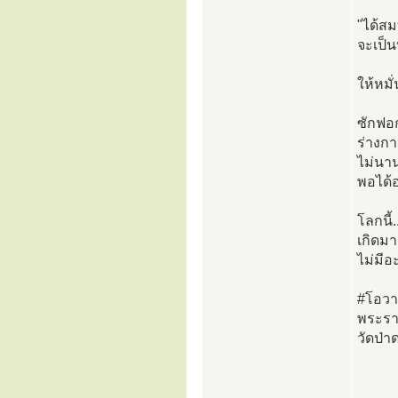
"ได้สมบ
จะเป็
ให้หมั
ซักฟอก
ร่างกาย
ไม่นาน
พอได้อ
โลกนี้
เกิดมา
ไม่มีอ
#โอวา
พระรา
วัดป่า