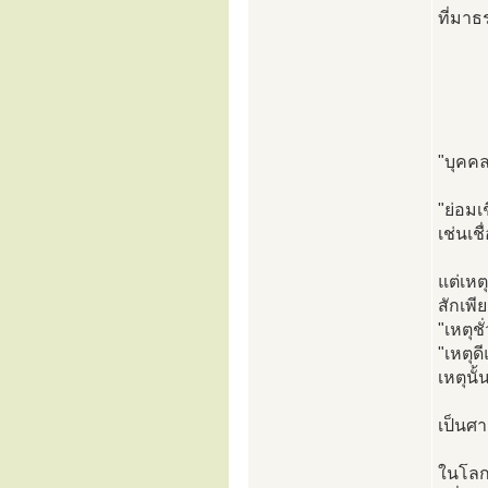
ที่มา
"บุคคล
"ย่อมเช
เช่นเชื
แต่เหต
สักเพี
"เหตุชั
"เหตุดี
เหตุนั
เป็นศา
ในโล