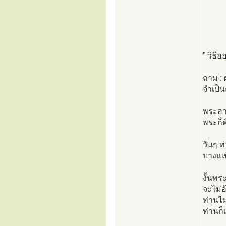
” วิธี
ถาม : 
จำเป็น
พระอาจ
พระก็ค
วันๆ ท
บางแห่
งั้นพร
จะไม่
ท่านไม
ท่านก