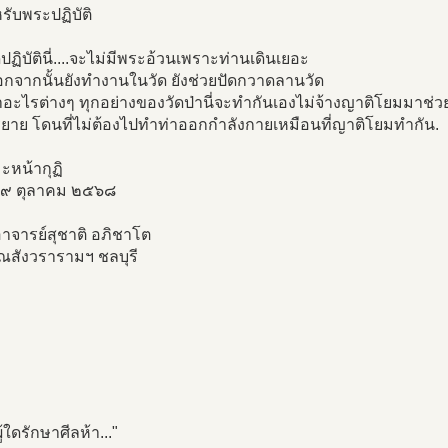
หรับพระปฏิบัติ
ดปฏิบัตินี่....จะไม่มีพระอ้วนเพราะท่านเดินเยอะ
กจากนั้นยังทำงานในวัด ยังช่วยปัดกวาดลานวัด
อะไรต่างๆ ทุกอย่างของวัดป่านี่จะทำกันเองไม่จ้างญาติโยมมาช่
ิยาย โดนที่ไม่ต้องไปทำท่าออกกำลังกายเหมือนที่ญาติโยมทำกัน.
ะหน้ากุฏิ
่ ๒๙ ตุลาคม ๒๕๖๘
าจารย์สุชาติ อภิชาโต
ณสังวรารามฯ ชลบุรี
ผู้ใดรักษาศีลห้า..."