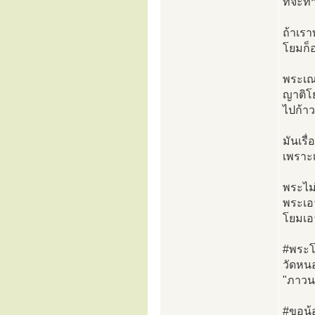
ที่จะท
ถ้าเรา
โยมก็อ
พระเณร
ญาติโย
ไปก้าว
มันเรื
เพราะเ
พระไม่
พระเอ
โยมเอา
#พระโ
วัดหน
"ภาวนา
#ขอน้