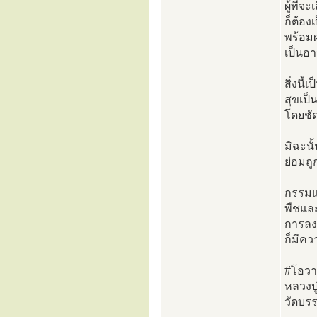
ผู้ที่จ
ก็ต้อง
พร้อม
เป็นอา
สิ่งนี้
สุขเป็น
โดยชัด
มิฉะนั
ย่อมถ
กรรมแ
พืชแล
การลง
ก็มีคว
#โอวา
หลวงปู
วัดบรร