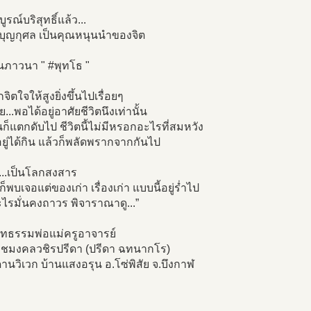
ูรณ์บริสุทธิ์แล้ว...
นบุญกุศล เป็นคุณหนุนนำของจิต
่นภาวนา " #พุทโธ "
จิตใจให้สูงยิ่งขึ้นไปเรื่อยๆ
...พอได้อยู่อาศัยชีวิตนึงเท่านั้น
ก็แตกดับไป ชีวิตนี้ไม่มีหรอกอะไรที่สมหวัง
ยู่ได้กิน แล้วก็พลัดพรากจากกันไป
....เป็นโลกสงสาร
ก็พบเจอแต่ของเก่า เรื่องเก่า แบบนี้อยู่ร่ำไป
ะไรมั่นคงถาวร พิจาราณาดู...”
ทธรรมพ่อแม่ครูอาจารย์
ชมงคลวชิรปรีดา (ปรีดา ฉทนากโร)
ดานวิเวก บ้านแสงอรุน อ.โซ่พิสัย จ.บึงกาฬ