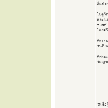
งั้นสำ
ไปดูวั
และนอ
ช่วยทำ
โดยปร
#ธรรม
วันที
#พระอ
วัดญา
“#เมื่อ