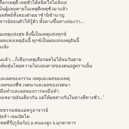
ะเลือกเหตุดี เหตุชั่วได้สนิทใจไม่ลังเล
เป็นผู้แยบคายในเหตุดีเหตุชั่วมาแล้ว
ผลลัพธ์ทั้งสองฝ่ายมาชำนิชำนาญ
จารย์สอนตัวให้รู้ตัว ทั้งทางขึ้นทางล่องว่า...
เป็นเหตุแห่งสุข สิ่งนี้เป็นเหตุแห่งทุกข์
ผลแห่งเหตุอันนี้ ทุกข์เป็นผลแห่งเหตุอันนี้
แจ้ง
้นแล้ว....ก็เลือกเหตุเลือกผลไม่ได้จนวันตาย
ูกต้มตุ๋นโดยความไม่แยบคายของตนอยู่ตราบนั้น
ละผลของกรรม เหตุและผลของเหตุ
ะผลของพืช เจตนาและผลของเจตนา
มือทำและผลของการลงมือทำ
ามหมายอันเดียวกัน แต่ให้ผลต่างกันในทางดีทางชั่ว..."
ทธรรมพ่อแม่ครูอาจารย์
่หล้า เขมปัตโต
พตคีรี(ภูจ้อก้อ) อ.หนองสูง จ.มุกดาหาร