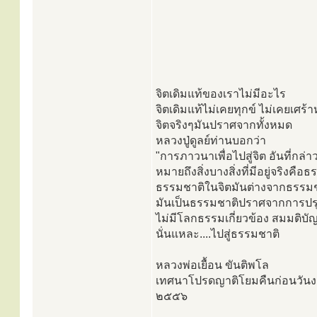
จิตเดิมแท้ของเราไม่มีอะไร
จิตเดิมแท้ไม่เคยทุกข์ ไม่เคยเศร้
จิตจริงๆมันปราศจากทั้งหมด
หลวงปู่ดูลย์ท่านบอกว่า
"การภาวนาเพื่อไปสู่จิต อันที่กล่าว
หมายถึงสิ่งบางสิ่งที่มีอยู่จริงคือ
ธรรมชาติในจิตมันต่างจากธรรม
มันเป็นธรรมชาติปราศจากการปรุ
ไม่มีโลกธรรมเกี่ยวข้อง สมมติบัญญ
นั่นแหละ....ไปสู่ธรรมชาติ
หลวงพ่อเยื้อน ขันติพโล
เทศนาโปรดญาติโยมคืนก่อนวันงา
๒๕๕๖