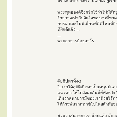
สร้างปัจจัยของความเสื่อมอยู่เรื่อ
พระพุทธองค์จึงตรัสไว้ว่าไม่มีศัตร
ร้ายกาจเท่ากับจิตใจของตนที่ขา
อบรม และไม่มีเพื่อนที่ดีที่ไหนที่ยิ่
ที่ฝึกดีแล้ว ...
...
พระอาจารย์ชยสาโร
#ปฏิปทาทั้ง๔
"...เราได้อุบัติเกิดมาเป็นมนุษย
แนวทางให้ไปถึงผลอันดีที่พึงหวัง "จ
เติมวาสนาบารมีของเราด้วยวิธีการ
ได้ก้าวพ้นจากทุกข์ไปโดยลำดับจนถึ
ส่วนวาสนาของเรามีอยู่แล้ว มีอยู่ด