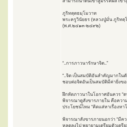
สามารถนำตนเข้าสู่มรรคผล เข้าสู่
ภูริทตฺตธมฺโมวาท
พระครูวินัยธร (หลวงปู่มั่น ภูริท
(พ.ศ.๒๔๑๓-๒๔๙๒)
“..การภาวนารักษาจิต..”
“..จิต เป็นสมบัติอันสำคัญมากในตั
ชอบต่อจิตอันเป็นสมบัติมีค่ายิ่งข
ฝึกหัดภาวนาในโอกาศอันควร “ตรวจ
พิจารณาดูสังขารภายใน คือความคิด
ประโยชน์ไหม “คิดแส่หาเรื่องหาโ
พิจารณาสังขารภายนอกว่า “มีควา
หลุดลงไป พยายามเตรียมตัวเตรีย