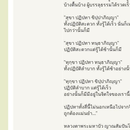
บ้างตื้นบ้าง ผู้บรรลุธรรมได้รวดเร็
"สุขา ปฏิปทา ขิปฺปาภิญฺญา"
ทั้งปฏิบัติสะดวก ทั้งรู้ได้เร็ว นั่
ไปกว่านั้นก็มี
"สุขา ปฏิปทา ทนฺธาภิญฺญา"
ปฏิบัติสะดวกแต่รู้ได้ช้านั้นก็มี
"ทุกฺขา ปฏิปทา ทนฺธาภิญฺญา"
ทั้งปฏิบัติลำบาก ทั้งรู้ได้ช้าอย่างนั้
"ทุกฺขา ปฏิปทา ขิปฺปาภิญฺญา"
ปฏิบัติลำบาก แต่รู้ได้เร็ว
อย่างนั้นก็มีมีอยู่ในจิตใจของเราน
ปฏิปทาทั้งสี่นี้ไม่นอกเหนือไปจาก
ถูกต้องแม่นยำ..."
หลวงตาพระมหาบัว ญาณสัมปัน