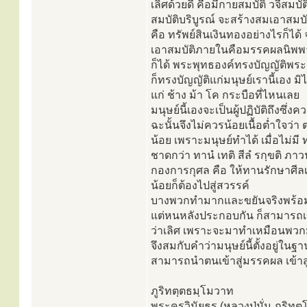
เลิศด้วยดี คือมีกายสมบัติ วจีสมบ
สมบัติบริบูรณ์ จะสร้างสมเอาสม
คือ ทรัพย์สินเงินทองอย่างไรก็ได้
เอาสมบัติภายในคือมรรคผลนิพพ
ก็ได้ พระพุทธองค์ทรงบัญญัติพระ
ก็ทรงบัญญัติแก่มนุษย์เรานี้เอง มิ
แก่ ช้าง ม้า โค กระบือที่ไหนเลย
มนุษย์นี้เองจะเป็นผู้ปฏิบัติถึงซึ่งค
ฉะนั้นจึงไม่ควรน้อยเนื้อต่ำใจว่
น้อย เพราะมนุษย์ทำได้ เมื่อไม่มี
ชาดกว่า ทานํ เทติ สีลํ รกฺขติ ภาวน
กองการกุศล คือ ให้ทานรักษาศ
น้อยก็ต้องไปสู่สวรรค์
บางพวกทำมากและขยันจริงพร้อม
แต่หนหลังประกอบกัน ก็สามารถเข้
ว่าเลิศ เพราะจะมาทำเหมือนพวกม
จึงสมกับคำว่ามนุษย์นี้ตั้งอยู่ในฐา
สามารถนำตนเข้าสู่มรรคผล เข้าสู่
ภูริทตฺตธมฺโมวาท
พระครูวินัยธร (หลวงปู่มั่น ภูริท