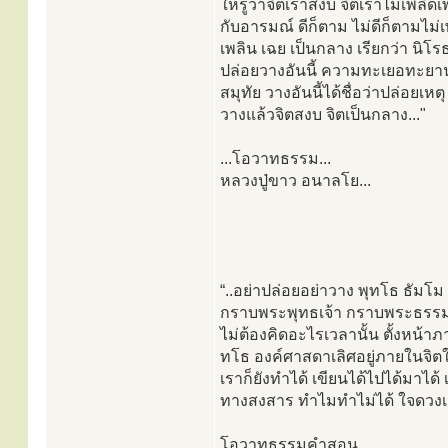
ให้รู้ว่าจิตเราสงบ จิตเราไม่เพลิดเ
กับอารมณ์ ดีก็ตาม ไม่ดีก็ตามไม่เ
เพลิน เฉย เป็นกลาง เรียกว่า นิโร
ปล่อยวางอันนี้ ความทะเยอทะยา
สมุทัย วางอันนี้ได้ชื่อว่าปล่อยเหตุ
วางแล้วจิตสงบ จิตเป็นกลาง..."
...โอวาทธรรม...
หลวงปู่ขาว อนาลโย...
“..อย่าปล่อยอย่าวาง พุทโธ ธัม
กราบพระพุทธเจ้า กราบพระธรรม ก
ไม่ต้องคิดอะไรเวลานั้น ตั้งหน้า
ทโธ องค์ศาสดาเลิศอยู่ภายในจิตใ
เราก็ยังทำได้ เขียนได้ไปได้มาไ
ทางสงสาร ทำไมทำไม่ได้ ใจดวงเดี
โอวาทธรรมคำสอน