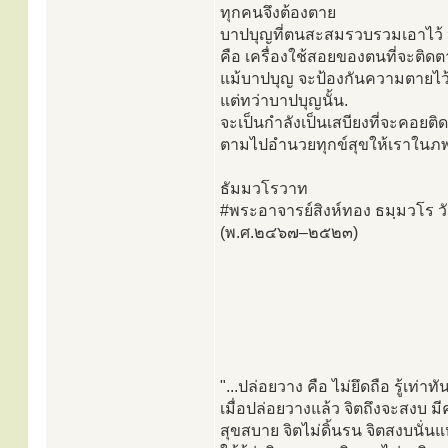
ทุกคนจึงต้องตาย
บาปบุญที่ตนสะสมรวบรวมเอาไว้ 
คือ เครื่องใช้สอยของตนที่จะติด
แม้บาปบุญ จะป้องกันความตายไว้ 
แต่ทว่าบาปบุญนั้น.
จะเป็นกำลังเป็นเสบียงที่จะคอยต
ตามไปอำนวยทุกข์สุขให้เราในภพต
ธัมมวโรวาท
#พระอาจารย์สิงห์ทอง ธมฺมวโร ว
(พ.ศ.๒๔๖๗–๒๕๒๓)
"...ปล่อยวาง คือ ไม่ยึดถือ รู้เท่าทั
เมื่อปล่อยวางแล้ว จิตถึงจะสงบ ม
สุขสบาย จิตไม่ดิ้นรน จิตสงบนั่น