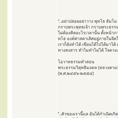
“..อย่าปล่อยอย่าวาง พุทโธ ธัม
กราบพระพุทธเจ้า กราบพระธรรม ก
ไม่ต้องคิดอะไรเวลานั้น ตั้งหน้า
ทโธ องค์ศาสดาเลิศอยู่ภายในจิตใ
เราก็ยังทำได้ เขียนได้ไปได้มาไ
ทางสงสาร ทำไมทำไม่ได้ ใจดวงเดี
โอวาทธรรมคำสอน
พระธรรมวิสุทธิมงคล (หลวงตามหา
(พ.ศ.๒๔๕๖-๒๕๕๔)
“..ตัวของเรานี้แล อันได้กำเนิดเกิดม