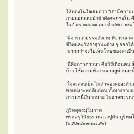
ให้ท่องในใจเสมอว่า “เรามีความแก
ภายนอกและป่าช้าฝังศพภายใน คือต
ในตัวเราตลอดเวลา ทั้งศพเก่าศพใ
“พิจารณาธรรมสังเวช พิจารณาค
ชีวิตและวิทยาฐานะต่าง ๆ ออกไ
“มากกว่าจะไปเห็นโทษของคนอื่นแ
“นี่คือการภาวนา คือวิธีเตือน
บ้าง ใช้ความพิจารณาอยู่ทำนองนี้
“ใจจะสงบเย็น ไม่ลำพองผยองตัวแล
พอเหมาะพอดีแก่ตน ทั้งทางกายและท
ภาวนานี้มีมากมาย ไม่อาจพรรณาได
ภูริทตฺตธมฺโมวาท
พระครูวินัยธร (หลวงปู่มั่น ภูริท
(พ.ศ.๒๔๑๓-๒๔๙๒)