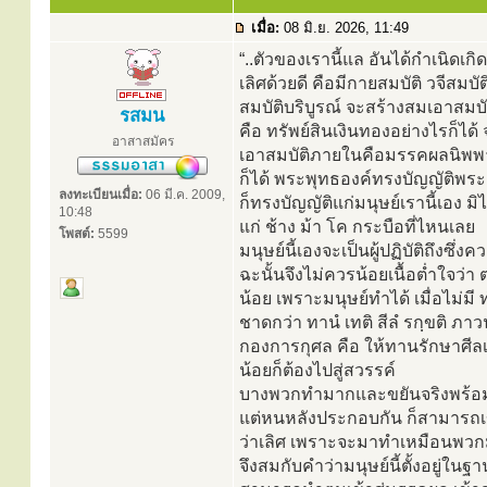
เมื่อ:
08 มิ.ย. 2026, 11:49
“..ตัวของเรานี้แล อันได้กำเนิดเกิดม
เลิศด้วยดี คือมีกายสมบัติ วจีสมบ
สมบัติบริบูรณ์ จะสร้างสมเอาสม
รสมน
คือ ทรัพย์สินเงินทองอย่างไรก็ได้
อาสาสมัคร
เอาสมบัติภายในคือมรรคผลนิพพ
ก็ได้ พระพุทธองค์ทรงบัญญัติพระ
ลงทะเบียนเมื่อ:
06 มี.ค. 2009,
ก็ทรงบัญญัติแก่มนุษย์เรานี้เอง มิ
10:48
แก่ ช้าง ม้า โค กระบือที่ไหนเลย
โพสต์:
5599
มนุษย์นี้เองจะเป็นผู้ปฏิบัติถึงซึ่งค
ฉะนั้นจึงไม่ควรน้อยเนื้อต่ำใจว่
น้อย เพราะมนุษย์ทำได้ เมื่อไม่มี
ชาดกว่า ทานํ เทติ สีลํ รกฺขติ ภาวน
กองการกุศล คือ ให้ทานรักษาศ
น้อยก็ต้องไปสู่สวรรค์
บางพวกทำมากและขยันจริงพร้อม
แต่หนหลังประกอบกัน ก็สามารถเข้
ว่าเลิศ เพราะจะมาทำเหมือนพวกม
จึงสมกับคำว่ามนุษย์นี้ตั้งอยู่ในฐา