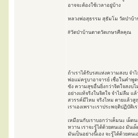
อาจจะต้องใช้เวลาอยู่บ้าง
หลวงพ่อสุธรรม สุธัมโม วัดป่าบ้
#วัดป่าบ้านตาดวัดเกษรศีลคุณ
ถ้าเราได้รับรสแห่งความสงบ จำไม
พ่อแม่ครูบาอาจารย์ เชื่อในคำพูด
ขัง ความสุขอื่นยิ่งกว่าจิตใจสงบไม
อย่างแท้จริงในจิตใจ จำไม่ลืม แล
สวรรค์มีไหม จริงไหม ตายแล้วสูญหร
เราเองเพราะเราประพฤติปฏิบัติเร
เหมือนกับเราบอกว่าเค็มนะ เผ็ดนะ
หวาน เราจะรู้ได้ด้วยตนเอง มันเผ็ด
มันเป็นอย่างนี้เอง จะรู้ได้ด้วยตน