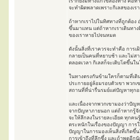
เราก็ยังมีทางแก้ไขสองทาง คือทางที
จะทำผิดพลาดเพราะกิเลสของเรา
ถ้าหากเราไปในทิศทางที่ถูกต้อง 
ขึ้นมาแทน แต่ถ้าหากเราเดินทางผ
ของเราหายไปจนหมด
ดังนั้นสิ่งที่เราควรจะทำคือ การเฝ
กลายเป็นคนที่หยาบช้า และไม่สามาร
ตลอดเวลา กิเลสก็จะเติบโตขึ้นใ
ในทางตรงกันข้ามใครก็ตามที่เดิ
ประกายอยู่ล้อมรอบตัวเขา พวกเขา
สถานที่ที่น่ารื่นรมย์แต่ปัญหาทุ
และเนื่องจากพวกเขามองว่าปัญหา
จากปัญหาภายนอก แต่ถ้าหากรู้จัก
จะให้ลึกลงในรายละเอียด ทุกคนรู้
ตระหนักในเรื่องของปัญญา การใช้ป
ปัญญาในการมองเห็นสิ่งที่เกิดข
การเข้าถึงที่ลึกซึ้ง และถ้าพูดอีก