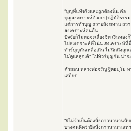
“บุญที่แท้จริงและถูกต้องนั้น คือ
บุญสงเคราะห์ตัวเอง (ปฏิบัติธรร
แต่การทำบุญ ถวายสังฆทาน ถวายปั
สงเคราะห์คนอื่น
ปัจจัยก็ไม่พอจะเลี้ยงชีพ เงินทองก
ไปสงเคราะห์ที่โน่น สงเคราะห์ที่นี่
ทัวร์บุญกันเหลือเกิน ไม่นึกถึงลูก
ไม่ดูแลลูกเต้า ไปทัวร์บุญกัน น่า
คำสอน หลวงพ่อจรัญ ฐิตธมฺโม หนั
เสถียร
“#ไม่จำเป็นต้องนั่งภาวนานานนับ
บางคนคิดว่ายิ่งนั่งภาวนานานเท่า