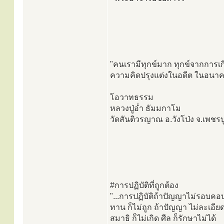
"คนเรามีทุกข์มาก ทุกข์จากการ
ความคิดปรุงแต่งในอดีต ในอนาคต
โอวาทธรรม
หลวงปู่อ่ำ ธัมมกาโม
วัดสันติวรญาณ อ.วังโป่ง จ.เพชรบ
#การปฏิบัติที่ถูกต้อง
"...การปฏิบัติถ้าปัญญาไม่รอบคอ
ทาน ก็ไม่ถูก ถ้าปัญญา ไม่ละเอีย
สมาธิ ก็ไม่เกิด ศีล ก็รักษาไม่ได้