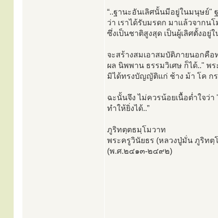
“..ฐานะอันเลิศนั้นมีอยู่ในมนุษย์
ว่า เราได้รับมรดก มาแล้วจากนโม
ซึ่งเป็นชาติสูงสุด เป็นผู้เลิศตั้ง
จะสร้างสมเอาสมบัติภายนอกคือทร
ผล นิพพาน ธรรมวิเศษ ก็ได้.." พร
มิได้ทรงบัญญัติแก่ ช้าง ม้า โค กระบ
ฉะนั้นจึง ไม่ควรน้อยเนื้อตํ่าใจว่
ทำให้ยิ่งได้..”
ภูริทตฺตธมฺโมวาท
พระครูวินัยธร (หลวงปู่มั่น ภูริท
(พ.ศ.๒๔๑๓-๒๔๙๒)