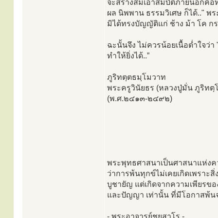
จะสร้างสมเอาสมบัติภายนอกคือทร
ผล นิพพาน ธรรมวิเศษ ก็ได้.." พร
มิได้ทรงบัญญัติแก่ ช้าง ม้า โค กระบ
ฉะนั้นจึง ไม่ควรน้อยเนื้อตํ่าใจว่
ทำให้ยิ่งได้..”
ภูริทตฺตธมฺโมวาท
พระครูวินัยธร (หลวงปู่มั่น ภูริท
(พ.ศ.๒๔๑๓-๒๔๙๒)
พระพุทธศาสนาเป็นศาสนาแห่งควา
ว่าการพ้นทุกข์ไม่เคยเกิดเพราะสิ่
บูชายัญ แต่เกิดจากความเพียรของม
และปัญญา เท่านั้น ที่มีโอกาสพ้
- พระอาจารย์ชยสาโร -