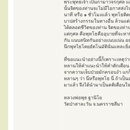
พระพุทธเจ้า เป็นกามาวจรกุศล แล้
นั้นจิตของท่านจะไม่มีไอกาสส่งไป
นาที หรือ ๑ ชั่วโมงแล้ว พุทโธติด
บาปสร้างกรรมในทางอื่น ล้วนแต่ส
ได้ตลอดชีวิตของท่าน จิตของท่
แต่กุศล คือพุทโธคืออุบายที่จะหาท
กัน แนบสนิทกันอย่างแนบแน่น อย่
นึกพุทไธโดยอัตโนมัตินั่นแหละยิ่ง
ที่ขอแนะนำอย่างนี้ก็เพราะเหตุว่
หลานให้คำแนะนำให้คำตักเตือน หรื
จากความเจ็บป่วยมักครอบงำ แกก็ไข
หลานๆ ว่า นี่หรือพุทโธ นี่ ถ้าเป
มาแล้ว จึงได้นำมาเป็นคติเตือนใจ
หลวงพ่อพุธ ฐานิโย
วัดป่าสาละวัน จ.นครราชสีมา