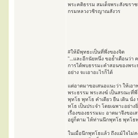
พระคติธรรม สมเด็จพระสังฆราชเ
กรมหลวงวชิรญาณสังวร
#ให้มีพุทธะเป็นที่พึ่งของจิต
"...และอีกนัยหนึ่ง ขอย้ำเตือนว่า
การได้พบธรรมะคำสอนของพระพุทธเ
อย่าง จะเอาอะไรก็ได้
แต่อาตมาขอเสนอแนะว่า ให้เอาพร
พระธรรม พระสงฆ์ เป็นสรณะที่พึ่ง
พุทโธ พุทโธ คำเดียว ยืน เดิน นั่ง
ทโธ เป็นประจำ โดยเฉพาะอย่างยิ่
เรื่องของธรรมมะ อาตมาจึงขอเสน
อยู่ก็ตาม ไห้ท่านนึกพุทโธ พุทโธพ
ในเมื่อนึกพุทโธแล้ว ถึงแม้ใจไม่ส