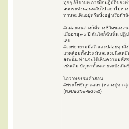
ทุกๆ อิริยาบท การฝึกปฏิบัติของท่า
จนกระทั่งนอนหลับไป อย่าไปห่วงว่า
ท่านจะเดินอยู่หรือนั่งอยู่ หรือกำลั
#แต่ละคนต่างก็มีทางชีวิตของตนเ
เมื่ออายุ ๙๐ ปี ฉันใดก็ฉันนั้น ป
เลย
#จงพยายามมีสติ และปล่อยทุกสิ่ง
แวดล้อมทั้งปวง มันจะสงบนิ่งเห
สระนั้น ท่านจะได้เห็นความมหัศจ
เช่นเดิม ปัญหาทั้งหลายจะบังเกิดข
โอวาทธรรมคำสอน
#พระโพธิญาณเถร (หลวงปู่ชา สุภ
(พ.ศ.๒๔๖๑-๒๕๓๕)