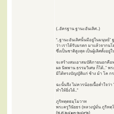
(..อัครฐาน ฐานะอันเลิศ..)
“..ฐานะอันเลิศนั้นมีอยู่ในมนุษย์
ว่า เราได้รับมรดก มาแล้วจากนโม
ซึ่งเป็นชาติสูงสุด เป็นผู้เลิศตั้ง
จะสร้างสมเอาสมบัติภายนอกคือทร
ผล นิพพาน ธรรมวิเศษ ก็ได้.." พร
มิได้ทรงบัญญัติแก่ ช้าง ม้า โค กระบ
ฉะนั้นจึง ไม่ควรน้อยเนื้อตํ่าใจว่
ทำให้ยิ่งได้..”
ภูริทตฺตธมฺโมวาท
พระครูวินัยธร (หลวงปู่มั่น ภูริท
(พ.ศ.๒๔๑๓-๒๔๙๒)