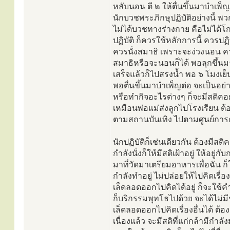
หลับนอน ตี ๒ ให้ตื่นขึ้นมาบำเ
นักบวชพระภิกษุปฏิบัติอย่างนี้ พว
ไม่ได้บวชทางร่างกาย คือไม่ได้โก
ปฏิบัติ ก็ควรใช้หลักการนี้ ควรปฏิ
ควรนั่งสมาธิ เพราะจะง่วงนอน ควร
สมาธิหรือจะนอนก็ได้ พอลุกขึ้นม
เสร็จแล้วก็ไปสรงน้ำ พอ ๖ โมงเย็
พอตื่นขึ้นมาบำเพ็ญต่อ จะเป็นอย่า
หรือทำกิจอะไรต่างๆ ก็จะมีสติคอยกำ
เหมือนพ่อแม่ส่งลูกไปโรงเรียน ต
ตามสถานบันเทิง ไปตามศูนย์การค
นักปฏิบัติก็เช่นเดียวกัน ต้องมีสต
กำลังนั่งก็ให้มีสติเฝ้าอยู่ ให้อ
มาที่วัดมาเตรียมอาหารเพื่อฉัน ก
กำลังทำอยู่ ไม่ปล่อยให้ไปคิดเรื่องโ
เล็ดลอดออกไปคิดได้อยู่ ก็จะใช้คำบ
ก็บริกรรมพุทโธไปด้วย จะได้ไม่มี
เล็ดลอดออกไปคิดเรื่องอื่นได้ ต้อ
เนื่องแล้ว จะมีสติที่แก่กล้ามีกำลัง