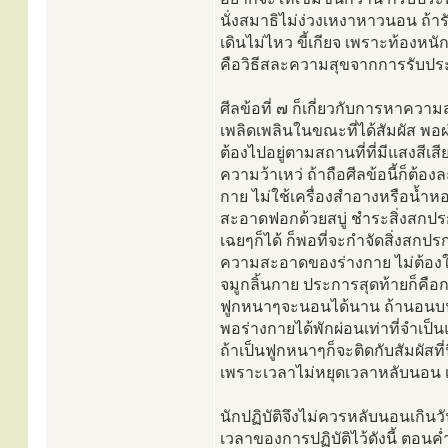
นั่งสมาธิไม่ง่วงเหงาหาวนอน ถ้า
เดินไม่ไหว ขี้เกียจ เพราะท้องหน
คือวิธีสละความสุขจากการรับป
ศีลข้อที่ ๗ ก็เกี่ยวกับการหาควา
เพลิดเพลินในขณะที่ได้สัมผัส พอผ่
ต้องไปอยู่ตามสถานที่ที่มีแสงสี
ความว้าเหว่ ถ้าถือศีลข้อนี้ก็ต
กาย ไม่ใช้เครื่องสำอางหรือน้ำหอ
สะอาดฟอกด้วยสบู่ ชำระสิ่งสกปรกที
เฉยๆก็ได้ ก็พอที่จะกำจัดสิ่งสกปร
ความสะอาดของร่างกาย ไม่ต้องใช
จมูกลิ้นกาย ประการสุดท้ายก็ค
ฟูกหนาๆจะนอนได้นาน ถ้านอนบนพื้
พอร่างกายได้พักผ่อนเท่าที่จำเป็
ถ้าเป็นฟูกหนาๆก็จะติดกับสัมผัสท
เพราะเวลาไม่หยุดเวลาหลับนอน เ
นักปฏิบัติจึงไม่ควรหลับนอนเกิน
เวลาของการปฏิบัติไว้ดังนี้ ตอนค่ำต