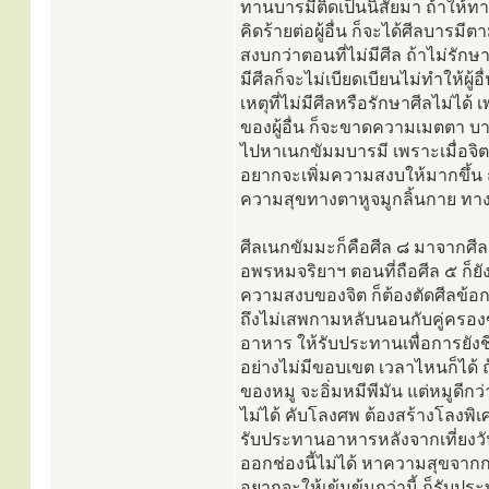
ทานบารมีติดเป็นนิสัยมา ถ้าให้ท
คิดร้ายต่อผู้อื่น ก็จะได้ศีลบาร
สงบกว่าตอนที่ไม่มีศีล ถ้าไม่รัก
มีศีลก็จะไม่เบียดเบียนไม่ทำให้ผู
เหตุที่ไม่มีศีลหรือรักษาศีลไม่ไ
ของผู้อื่น ก็จะขาดความเมตตา บาร
ไปหาเนกขัมมบารมี เพราะเมื่อจ
อยากจะเพิ่มความสงบให้มากขึ้น ถ้า
ความสุขทางตาหูจมูกลิ้นกาย ทา
ศีลเนกขัมมะก็คือศีล ๘ มาจากศีล ๕
อพรหมจริยาฯ ตอนที่ถือศีล ๕ ก็ยั
ความสงบของจิต ก็ต้องตัดศีลข้
ถึงไม่เสพกามหลับนอนกับคู่ครองข
อาหาร ให้รับประทานเพื่อการยังชี
อย่างไม่มีขอบเขต เวลาไหนก็ได้ ถ้
ของหมู จะอิ่มหมีพีมัน แต่หมูดีก
ไม่ได้ คับโลงศพ ต้องสร้างโลงพิเศษไว
รับประทานอาหารหลังจากเที่ยงวั
ออกช่องนี้ไม่ได้ หาความสุขจากก
อยากจะให้เข้มข้นกว่านี้ ก็รับประ