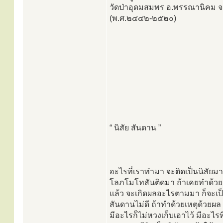
วัดป่าอุดมสมพร อ.พรรณานิคม 
(พ.ศ.๒๔๔๒-๒๕๒๐)
“ นิสัย สันดาน ”
อะไรที่เราทำมา จะติดเป็นนิสัยมา
โลภโมโทสันติดมา ถ้าเคยทำด้วยเหต
แล้ว จะเกิดผลอะไรตามมา ก็จะเป็
สันดานไม่ดี ถ้าทำด้วยเหตุด้วยผ
มีอะไรก็ไม่หวงเก็บเอาไว้ มีอะไรที่