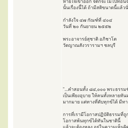
หายใจเข้าออก จิตก็จะไม่ไปที่อื่นจ
นั้นเรื่องนี้ได้ ถ้ามีสติขนาดนี้แล
กำลังใจ ๔๗ กัณฑ์ที่ ๔๐๔
วันที่ ๒๐ กันยายน ๒๕๕๒
พระอาจารย์สุชาติ อภิชาโต
วัดญาณสังวรารามฯ ชลบุรี
"...คำสอนทั้ง ๘๔,๐๐๐ พระธรรมขั
เป็นเพียงอุบาย ให้คนทั้งหลายหั
มากมาย แต่ทางที่ดับทุกข์ได้ มีท
การที่เรามีโอกาสปฏิบัติธรรมที่ถ
โอกาสพ้นทุกข์ได้ทันในชาตินี้
แล้วจะต้องหลง อยู่ในความเห็นผิ