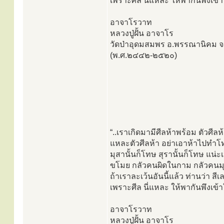
เพราะศีล นี่แหละ ให้พากันพึงเข้า
อาจาโรวาท
หลวงปู่ฝั้น อาจาโร
วัดป่าอุดมสมพร อ.พรรณานิคม 
(พ.ศ.๒๔๔๒-๒๕๒๐)
“..เราเกิดมามีศีลห้าพร้อม ตัวศีลห
แหละตัวศีลห้า อย่าเอาห้าไปทำโท
มุสานั้นก็โทษ สุรานั้นก็โทษ แน่ะเ
ขโมย กลัวคนผิดในกาม กลัวคนมุ
ถ้าเราละเว้นอันนี้แล้ว ท่านว่า สี
เพราะศีล นี่แหละ ให้พากันพึงเข้า
อาจาโรวาท
หลวงปู่ฝั้น อาจาโร