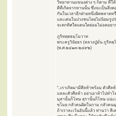
วิทยาทานแขนงต่าง ๆ ก็ตาม ที่ให
ดีที่เกิดจากทานนั้น ซึ่งจะเป็นสิ
กันในเวลาอีกฝ่ายหนึ่งผิดพลาดหรื
และเด่นในปวงชนโดยไม่นิยมรูปร่า
จะตกทิศใดแดนใดย่อมไม่อดอยากขาด
ภูริทตฺตธมฺโมวาท
พระครูวินัยธร (หลวงปู่มั่น ภูริ
(พ.ศ.๒๔๑๓-๒๔๙๒)
“..เราเกิดมามีศีลห้าพร้อม ตัวศีลห
แหละตัวศีลห้า อย่าเอาห้าไปทำโท
มุสานั้นก็โทษ สุรานั้นก็โทษ แน่ะเ
ขโมย กลัวคนผิดในกาม กลัวคนมุ
ถ้าเราละเว้นอันนี้แล้ว ท่านว่า สี