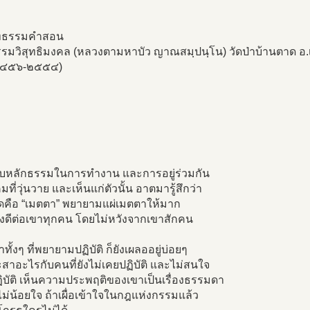
ทธรรมคำสอน
รมวิสุทธิมงคล (หลวงตามหาบัว ญาณสมฺปนฺโน) วัดป่าบ้านตาด อ.เม
๒๔๕๖-๒๕๕๔)
ับหลักธรรมในการทำงาน และการอยู่ร่วมกัน
มที่วุ่นวาย และเห็นแก่ตัวนั้น อาตมารู้สึกว่า
ี่สุดคือ “เมตตา” พยายามแผ่เมตตาให้มาก
ังดีต่อเขาทุกคน โดยไม่หวังจากเขาสักคน
ทั้งๆ ที่พยายามปฏิบัติ ก็ยังเผลออยู่บ่อยๆ
สาอะไรกับคนที่ยังไม่เคยปฏิบัติ และไม่สนใจ
ฏิบัติ เห็นความประพฤติของเขาเป็นเรื่องธรรมดา
ม่น้อยใจ ถ้าเผื่อเข้าใจในกฎแห่งกรรมแล้ว