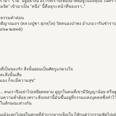
เรามา ”รวม” อยู่อย่างนี้ อะไรที่เราจะต้องอาศัยอยู่ในปัจจุบัน ในคร
มจิต" เข้ามาเป็น "หนึ่ง" นี้คือธุระหน้าที่ของเรา..”
ทธรรมคำสอน
ธิญาณเถร (หลวงปู่ชา สุภทฺโท) วัดหนองป่าพง อำเภอวารินชำราบ 
๒๔๖๑-๒๕๓๕)
ใดที่เป็นของรัก สิ่งนั้นย่อมเป็นศัตรูแก่ดวงใจ
ะสิ่งนั้นเสีย
เอง ก็จะมีความสุข”
 ... คนเราจึงอย่าไปเหยียดหยาม ดูถูกในคนที่เขามีปัญญาน้อย หรื
ในความต่ำต้อย เพราะสิ่งเหล่านี้มันขึ้นอยู่ที่กรรมแห่งบุคคลซึ่งท
นในลักษณะต่างกัน
ม้จะตกไปอยู่ในสกุลที่ลำบากยากเข็ญใจ ก็สักแต่ว่ากรรมซัดไปเท่านั