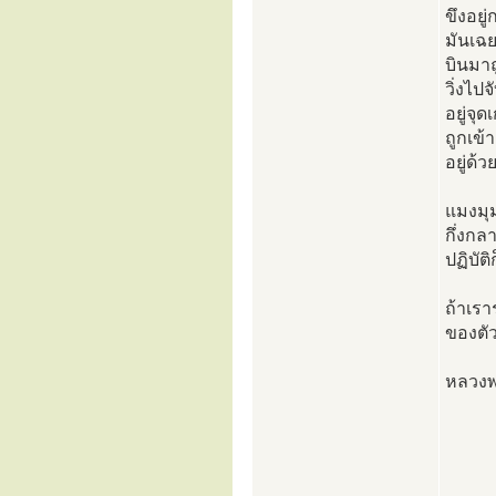
ขึงอยู
มันเฉยอ
บินมาถู
วิ่งไป
อยู่จุ
ถูกเข้
อยู่ด้ว
แมงมุม
กึ่งกล
ปฏิบัติ
ถ้าเรา
ของตัว
หลวงพ