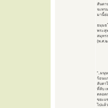
สันดาน
จะทรมา
มานี้ย
ธมฺมธ
พระสุท
สมุทร
(พ.ศ.
“..มนุ
ร้อนแก
ลับตาไ
ที่ลับ
ตลอดกา
ขยะแขย
ไปแล้ว