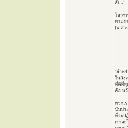
ลับ..”
โอวา
พระธร
(พ.ศ.
“สำหร
ในสังค
ที่ดีท
คือ หว
พวกเรา
นับประ
ที่จะป
เราจะไ