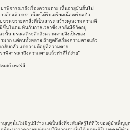
ามาพิจารณาถึงเรื่องความตาย เห็นอายุมันสั้นไป
ยาวอีกแล้ว คราวนี้จะได้รีบเตรียมเนื้อเตรียมตัว
ีบขวนขวายหาสิ่งที่เป็นสาระ สร้างคุณงามความดี
ดมีขึ้นในตน ทันกับกาลเวลาซึ่งเรายังมีชีวิตอยู่
ฉะนั้น มรณสติระลึกถึงความตายจึงเป็นของ
่ามาก แต่คนทั้งหลาย ถ้าพูดถึงเรื่องความตายแล้ว
กลับกลัว แต่ความดีอยู่ที่ความตาย
เราพิจารณาถึงความตายแล้วทำดีได้ง่าย"
่เทสก์ เทสรํสี
่าบุญๆนั้นไม่มีรูปมีร่าง แต่เป็นสิ่งที่จะสัมผัสรู้ได้ที่ใจของผู้บำเพ็
ที่จะมาวาดภาพแห่งบาปให้พวกเราเห็นได้ แต่จะรู้ในบุคคลผู้ทำบ