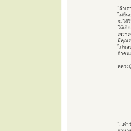
"ถ้าเร
ไม่ยืน
จะได้ร
ให้เกิ
เพราะ
มีคุณค
ไม่ชอบ
ถ้าคน
หลวงปู
"...คำว
สามารถ