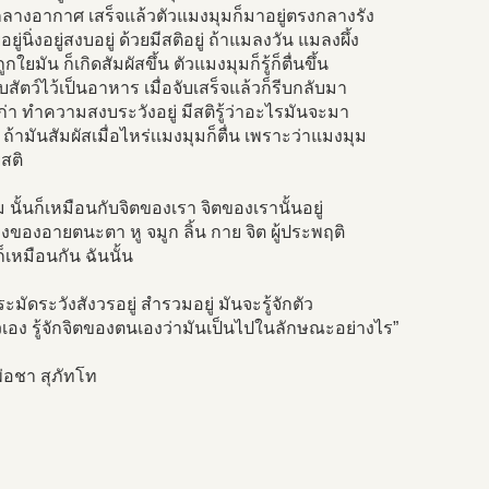
่กลางอากาศ เสร็จแล้วตัวแมงมุมก็มาอยู่ตรงกลางรัง
ยู่นิ่งอยู่สงบอยู่ ด้วยมีสติอยู่ ถ้าแมลงวัน แมลงผึ้ง
กใยมัน ก็เกิดสัมผัสขึ้น ตัวแมงมุมก็รู้ก็ตื่นขึ้น
จับสัตว์ไว้เป็นอาหาร เมื่อจับเสร็จแล้วก็รีบกลับมา
ดเก่า ทำความสงบระวังอยู่ มีสติรู้ว่าอะไรมันจะมา
า ถ้ามันสัมผัสเมื่อไหร่เเมงมุมก็ตื่น เพราะว่าแมงมุม
ยสติ
 นั้นก็เหมือนกับจิตของเรา จิตของเรานั้นอยู่
างของอายตนะตา หู จมูก ลิ้น กาย จิต ผู้ประพฤติ
ก็เหมือนกัน ฉันนั้น
ระมัดระวังสังวรอยู่ สำรวมอยู่ มันจะรู้จักตัว
เอง รู้จักจิตของตนเองว่ามันเป็นไปในลักษณะอย่างไร”
่อชา สุภัทโท