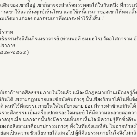
เดิมของเขามีอยู่ เขาก็อาจจะสำเร็จมรรคผลได้ในวันหนึ่ง ที่กรรมนั
นเขาให้แลเห็นทุกข์เห็นโทษ และใช้หนี้เวรเก่าของเขาให้หมดสิ้น
่อมเกิดมาแต่ผลของกรรมเก่าที่ตนกระทำไว้ทั้งสิ้น..”
โรวาท
ธิธรรมรังสีคัมภีรเมธาจารย์ (ท่านพ่อลี ธมฺมธโร) วัดอโศการาม อ
ปราการ
๒๔๔๙-๒๕๐๔ )
ษย์เราถ้าขาดศีลธรรมภายในใจแล้ว แม้จะมีกฎหมายบ้านเมืองอยู่ก
่กันได้ เพราะกฎหมายและข้อบังคับต่างๆ นั้นเพียงรักษาได้ในที่แจ้ง
ด้ คนที่ไร้ศีลธรรมภายในใจไม่มียางอาย ย่อมมีทางทำชั่วแก่กันได้ 
 เพราะศีลธรรมเป็นเครื่องปกครองใจมนุษย์ ให้มีความละอายต่อความ
ลทุกเมื่อ นอกจากนั้นยังมีความเห็นอกเห็นใจ มีความรู้สึกชั่วดีระห
งต่อสิ่งลามกคือบาปกรรมต่างๆ ทั้งในที่แจ้งแลที่ลับ ไม่อาจทำลงได้
ย่อมเป็นความชั่วเสียหายได้เสมอไป ผู้มีศีลธรรมภายในใจจึงไม่กล้า