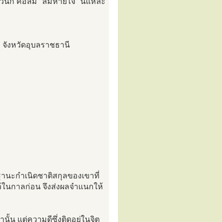
าวนี้ก็ คือลม "ลมหายใจ" นี่แหละ
จังหวัดอุบลราชธานี
อฐานะกำเนิดชาติสกุลของเขาที่
ำไว้ในกาลก่อน จึงส่งผลจำแนกให้
้น แต่ความดีซึ่งติดอยู่ในจิต