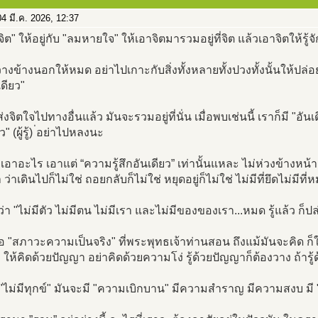
4 มี.ค. 2026, 12:37
"จิต" ให้อยู่กับ "ลมหายใจ" ให้เอาจิตมารวมอยู่ที่จิต แล้วเอาจิตให้
างข้างนอกให้หมด อย่าไปเกาะกับสิ่งทั้งหลายทั้งปวงทั้งนั้นให้ปล่อย
นเดียว"
่งจิตใจไปทางอื่นแล้ว มันจะรวมอยู่ที่นั่น เมื่อพบเช่นนี้ เราก็มี "อันเ
ว" (ผู้รู้) ่อย่าไปหลงนะ
งเอาอะไร เอาแต่ “ความรู้สึกอันเดียว” เท่านั้นแหละ ไม่ห่วงข้างหน้า ไ
 ว่าเดินไปก็ไม่ใช่ ถอยกลับก็ไม่ใช่ หยุดอยู่ก็ไม่ใช่ ไม่มีที่ยึดไม่มี
่า "ไม่มีตัว ไม่มีตน ไม่มีเรา และไม่มีของของเรา...หมด รู้แล้ว ก็ปล
คือ "สภาวะความเป็นจริง" ที่พระพุทธเจ้าท่านสอน ถึงแม้มันจะคิด ก็ให้
ให้คิดด้วยปัญญา อย่าคิดด้วยความโง่ รู้ด้วยปัญญาก็ต้องวาง ถ้าร
"ไม่มีทุกข์" มันจะมี "ความเบิกบาน" มีความสำราญ มีความสงบ มี 