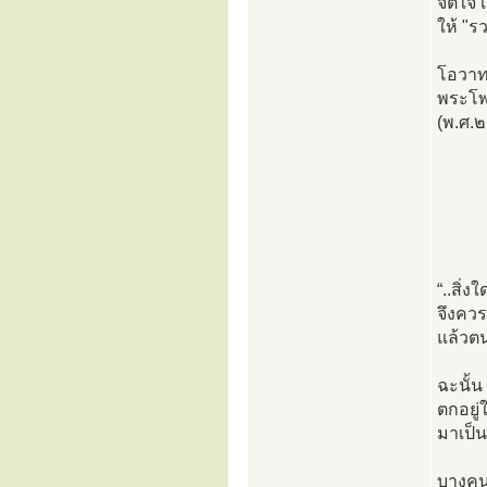
จิตใจ 
ให้ "รว
โอวา
พระโพ
(พ.ศ.
“..สิ่ง
จึงควรล
แล้วตน
ฉะนั้น
ตกอยู่
มาเป็
บางคนแ