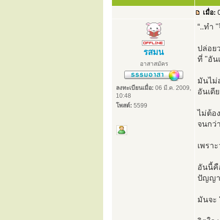
เมื่อ:
0
“..ทำ 
ปล่อยว
รสมน
ที่ "อั
อาสาสมัคร
มันไม่ส
ลงทะเบียนเมื่อ:
06 มี.ค. 2009,
อันเดีย
10:48
โพสต์:
5599
ไม่ต้อ
จนกว่า
เพราะว
อันนี้
ปัญญา 
มันจะ 