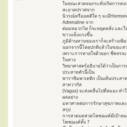
ในขณะสวดจนกระทั่งเกิดการสงบของ
สะอาดปราศจาก
นิวรณ์หรืออคติใด ๆ จะมีHormone
Adrenaline จาก
ต่อมหมวกไต ก็จะหยุดหลั่ง และใน
ขาวแข็งแรงขึ้น
ภูมิต้านทานของเราก็จะสร้างเพิ่มข
นอกจากนี้โดยปกติแล้วในขณะสว
เพราะการหายใจด้วยอก ชีพจรจะเต้
ในทาง
วิทยาศาสตร์อธิบายได้ว่าเป็นการก
ประสาทตัวนี้เป็น
พาราซิมพาเทติก เป็นเส้นประสาท
สาทวากัส
(Vagus) จะส่งคลื่นไปที่สมอง ทำ
ผลอย่าง
มหาศาลต่อการรักษาสุขภาพและรั
สรุป
การสวดบทสวดโพชฌงค์มีเป้าหมา
โพชฌงค์ทั้ง 7