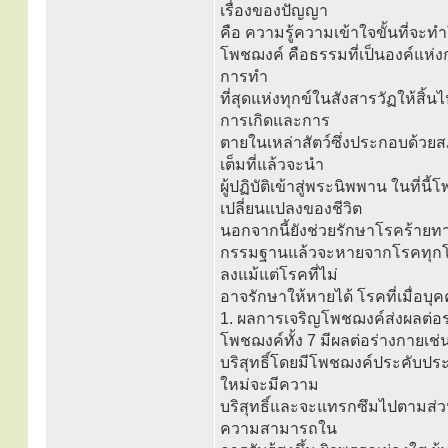
เรื่องของปัญญา
คือ ความรู้ความเข้าใจขั้นที่จะทำ
โพชฌงค์ คือธรรมที่เป็นองค์แห่งก
การทำ
ที่สุดแห่งทุกข์ในสังสารวัฏให้สิ้
การเกิดและการ
ตายในเหล่าสัตว์ซึ่งประกอบด้วย
เต็มที่แล้วจะนำ
ผู้ปฏิบัติเข้าสู่พระนิพพาน ในที่
เปลี่ยนแปลงของชีวิต
นอกจากนี้ยังช่วยรักษาโรคร้ายทางร
กรรมฐานแล้วจะหายจากโรคทุกโร
ลงแม้แต่โรคที่ไม่
อาจรักษาให้หายได้ โรคที่เมื่อ
1. ผลการเจริญโพชฌงค์ส่งผลต่อ
โพชฌงค์ทั้ง 7 มีผลต่อร่างกายเช่น
บริสุทธิ์โดยมีโพชฌงค์ประคับประค
ใหม่จะมีความ
บริสุทธิ์และจะแทรกซึมไปตามส่
ความสามารถใน