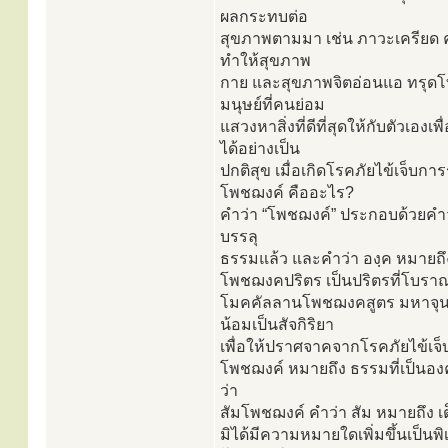
ผลกระทบต่อ
สุขภาพตามมา เช่น ภาวะเครียด ค
ทำให้สุขภาพ
กาย และสุขภาพจิตอ่อนแอ ทรุดโท
มนุษย์ที่คนย่อม
แสวงหาสิ่งที่ดีที่สุดให้กับตัวเอง
ได้อย่างเป็น
ปกติสุข เมื่อเกิดโรคภัยไข้เจ็
โพชฌงค์ คืออะไร?
คำว่า “โพชฌงค์” ประกอบด้วยคำว่า
บรรลุ
ธรรมแล้ว และคำว่า องฺค หมายถึง ป
โพชฌงคปริตร เป็นปริตรที่โบรา
โมคคัลลานโพชฌงคสูตร มหาจุนท
น้อมเป็นสัจกิริยา
เพื่อให้ปราศจาคจากโรคภัยไข้เจ็
โพชฌงค์ หมายถึง ธรรมที่เป็นองค์ข
ว่า
สัมโพชฌงค์ คำว่า สัม หมายถึง เต
มิได้มีความหมายใดเพิ่มขึ้นเป็นพ