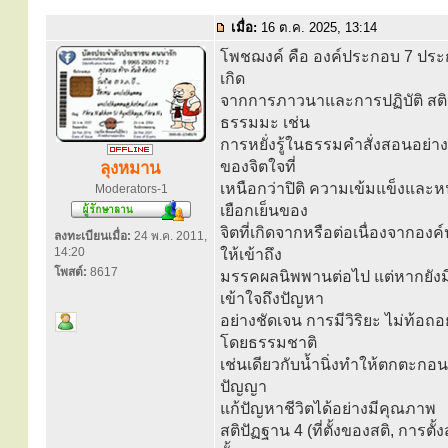
เมื่อ:
16 ต.ค. 2025, 13:14
โพชฌงค์ คือ องค์ประกอบ 7 ประกา
เกิด
จากการภาวนาและการปฏิบัติ สติ
ธรรมมะ เช่น
การหยั่งรู้ในธรรมคำสั่งสอนอย่างล
ของจิตใจที่
ลุงหมาน
เหนือกว่าปิติ ความเข้มแข็งและหน
Moderators-1
เยือกเย็นของ
จิตที่เกิดจากหรือต่อเนื่องจากองค
ลงทะเบียนเมื่อ:
24 พ.ค. 2011,
14:20
ให้เข้าถึง
โพสต์:
8617
มรรคผลนิพพานต่อไป แต่หากยังมี
เข้าใจถึงปัญหา
อย่างชัดเจน การมีวิริยะ ไม่ท้อถ
โดยธรรมชาติ
เช่นเดียวกับน้ำนิ่งทำให้ตกตะกอน
ปัญญา
แก้ปัญหาชีวิตได้อย่างมีคุณภาพ
สติปัฏฐาน 4 (ที่ตั้งของสติ, การตั