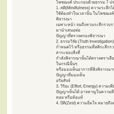
โพชฌงค์ ประกอบด้วยธรรม 7 ป
1. สติ(Mindfulness) ความระลึกได
ใช้ต้องทำในเวลานั้น ในโพชฌงค์นี
พิจารณา
เฉพาะหน้า จนถึงหวนระลึกรวบรวมเอ
มานำเสนอต่อ
ปัญญาที่ตรวจตรองพิจารณา
2. ธรรมวิจัย (Truth Investigat
กำหนดไว้ หรือธรรมที่สติระลึกร
สาระของสิ่งที่
กำลังพิจารณานั้นได้ตรวจตราเลือกเฟ
ในกรณีนั้นๆ
หรือมองเห็นอาการที่สิ่งพิจารณานั
ปัญญาที่มองเห็น
อริยสัจจ์
3. วิริยะ (Effort, Energy) ความเ
ปัญญาเห็นได้ อาจหาญในความดี มีกำ
ทอย หรือท้อแท้
4. ปิติ(Zest) ความอิ่มใจ หมายถึงค