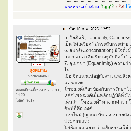
.....................................................
พระธรรมคำสอน
บัญญัติ
ตรัส
ไว้
เมื่อ:
16 ต.ค. 2025, 12:52
5. ปัสสัทธิ(Tranquility, Calm
เย็น ไม่เครียด ไม่กระสับกระส่าย
6. สมาธิ(Concentration) มีใจตั้ง
สม่ าเสมอ เดินเรียบอยู่กับกิจ ไม่
7. อุเบกขา (Equanimity) ความว่า
ไม่
ลุงหมาน
เบื่อ จิตแนวแน่อยู่กับงาน และสิ่
Moderators-1
แทรกแซง
โพชฌงค์เกี่ยวข้องกับการรักษาโ
ลงทะเบียนเมื่อ:
24 พ.ค. 2011,
14:20
หลักโพชฌงค์เป็นหลักปฏิบัติทั่วไ
โพสต์:
8617
เห็นว่า "โพชฌงค์" มาจากคำว่า โพ
ศัพท์ก็คือ องค์
แห่งโพธิ (ญาณ) นั่นเอง หมายถึง
ประกอบแห่ง
โพธิญาณ แสดงว่าหลักธรรมนี้สำคัญ