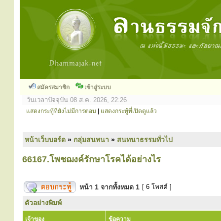
สมัครสมาชิก
เข้าสู่ระบบ
วันเวลาปัจจุบัน 08 ส.ค. 2026, 22:26
แสดงกระทู้ที่ยังไม่มีการตอบ
|
แสดงกระทู้ที่เปิดดูแล้ว
หน้าเว็บบอร์ด
»
กลุ่มสนทนา
»
สนทนาธรรมทั่วไป
66167.โพชฌงค์รักษาโรคได้อย่างไร
หน้า
1
จากทั้งหมด
1
[ 6 โพสต์ ]
ตัวอย่างพิมพ์
เจ้าของ
ข้อความ