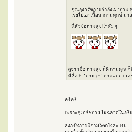
คุณลุงกรัชกายกำลังเมากาม ห
เรยไปเอาเนื้อหากามทุกข์ ม
นี่หัวข้อกามสุขน๊าค๊ะ ๆ
ดูจากชื่อ กามสุข ก็ดี กามคุณ 
มีชื่อว่า "กามสุข" กามคุณ แสดง
คริคริ
เพราะลุงกรัชกาย ไม่ฉลาดในอร
ลุงกรัชกายมีกามวิตกไงคะ เรย
หายใจเข้าเป็นกาม หายใจออกเป็