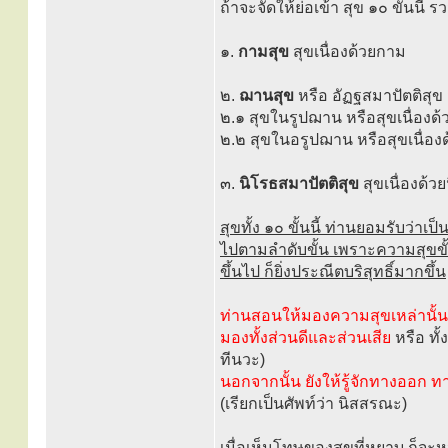
ถ้าจะจัดให้ย่อเข้า สุข ๑๐ ขั้นนี้ ร
๑.
กามสุข
สุขเนื่องด้วยกาม
๒.
ฌานสุข
หรือ อัฏฐสมาปัตติสุข 
๒.๑ สุขในรูปฌาน หรือสุขเนื่องด
๒.๒ สุขในอรูปฌาน หรือสุขเนื่อ
๓.
นิโรธสมาปัตติสุข
สุขเนื่องด้ว
สุขทั้ง ๑๐ ขั้นนี้ ท่านยอมรับว่าเป
ไปตามลำดับขั้น เพราะความสุขขั้นต้
ขึ้นไป ก็ยิ่งประณีตบริสุทธิ์มากขึ้น
ท่านสอนให้มองความสุขเหล่านั้นตา
มองทั้งส่วนดีและส่วนเสีย
หรือ ทั้
ทีนวะ)
นอกจากนั้น ยังให้รู้จักทางออก 
(เรียกเป็นศัพท์ว่า นิสสรณะ)
เมื่อเห็นโทษของสุขที่หยาบ ก็จะห