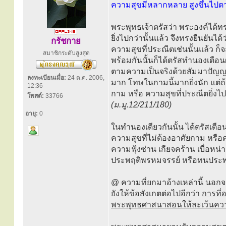
ความสุขมีหลากหลาย สูงขึ้นไปตา
พระพุทธเจ้าตรัสว่า พระองค์ได้ท
ยิ่งไปกว่านั้นแล้ว จึงทรงยืนยัน
กรัชกาย
ความสุขที่ประณีตเช่นนั้นแล้ว ก
สมาชิกระดับสูงสุด
พร้อมกันนั้นก็ได้ตรัสทำนองเตือน
ตามความเป็นจริงด้วยสัมมาปัญญา
ลงทะเบียนเมื่อ:
24 ต.ค. 2006,
มาก โทษในกามนี้มากยิ่งนัก แต่ถ้า
12:36
กาม หรือ ความสุขที่ประณีตยิ่งไป
โพสต์:
33766
(ม.มู.12/211/180)
อายุ:
0
ในทำนองเดียวกันนั้น ได้ตรัสเตือน
ความสุขที่ไม่ต้องอาศัยกาม หรือคว
ความฟุ้งซ่าน เกียจคร้าน เบื่อหน่
ประพฤติพรหมจรรย์ หรือทนประพฤ
@ ความที่ยกมาอ้างเหล่านี้ นอก
ยังให้ข้อสังเกตต่อไปอีกว่า
การที่
พระพุทธศาสนาสอนให้ละเว้นคว