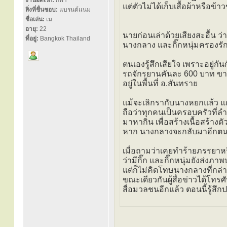
งานอดิเรก:
กีฬา
แต่ตัวไม่ได้เก็บเสื้อผ้าหรือข
สิ่งที่ชื่นชอบ:
แบรนด์เเนม
ชื่อเล่น:
เม
อายุ:
22
นายก่อนเล่าด้วยเสียงสะอื้น ว
ที่อยู่:
Bangkok Thailand
นางกลาง และกิ๊กหนุ่มครองร
ตนเองรู้สึกเสียใจ เพราะอยู่กัน
รถจักรยานคันละ 600 บาท ขาย
อยู่ในพื้นที่ อ.สันทราย
แม้จะเลิกรากับนางหยกแล้ว แต่
ถือว่าทุกคนเป็นครอบครัวที่ลำ
มาหากิน เพื่อสร้างเนื้อสร้างตั
หาก นางกลางจะกลับมาอีกตนเอ
เมื่อถามว่าเคยทำร้ายภรรยาหรื
ว่ามีกิ๊ก และกิ๊กหนุ่มยังส่
แต่ก็ไม่คิดโทษนางกลางที่กล
ขณะเดียวกันผู้สื่อข่าวได้โท
สื่อมวลชนอีกแล้ว ตอนนี้รู้ส