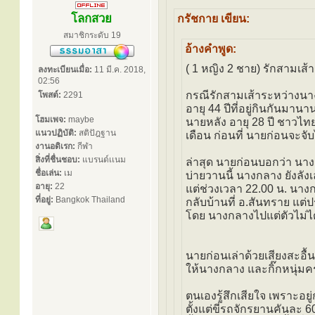
โลกสวย
กรัชกาย เขียน:
สมาชิกระดับ 19
อ้างคำพูด:
( 1 หญิง 2 ชาย) รักสามเส้า
ลงทะเบียนเมื่อ:
11 มี.ค. 2018,
02:56
กรณีรักสามเส้าระหว่างนาง
โพสต์:
2291
อายุ 44 ปีที่อยู่กินกันมานา
โฮมเพจ:
maybe
นายหลัง อายุ 28 ปี ชาวไทย
แนวปฏิบัติ:
สติปัฎฐาน
เดือน ก่อนที่ นายก่อนจะจ
งานอดิเรก:
กีฬา
สิ่งที่ชื่นชอบ:
แบรนด์เเนม
ล่าสุด นายก่อนบอกว่า นางก
ชื่อเล่น:
เม
บ่ายวานนี้ นางกลาง ยังลั
อายุ:
22
แต่ช่วงเวลา 22.00 น. นางก
ที่อยู่:
Bangkok Thailand
กลับบ้านที่ อ.สันทราย แต
โดย นางกลางไปแต่ตัวไม่ได
นายก่อนเล่าด้วยเสียงสะอื
ให้นางกลาง และกิ๊กหนุ่ม
ตนเองรู้สึกเสียใจ เพราะอย
ตั้งแต่ขี่รถจักรยานคันละ