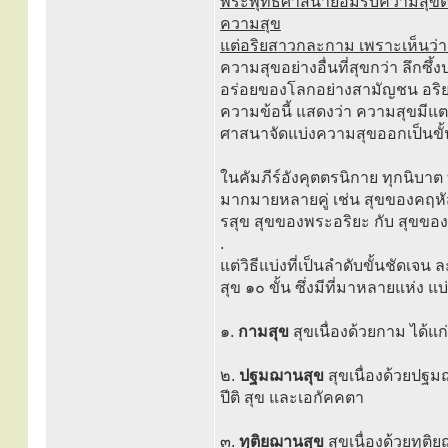
พระพุทธศาสนายอมรับความสุขตามท
ความสุข
แต่อริยสาวกละกาม เพราะเห็นว่า
ความสุขอย่างอื่นที่สุขกว่า ลึกซ
อร่อยของโลกอย่างสามัญชน อริย
ความข้อนี้ แสดงว่า ความสุขมีแตกต
ศาสนาจัดแบ่งความสุขออกเป็นขั้น
ในคัมภีร์อังคุตตรนิกาย ทุกนิบ
มากมายหลายคู่ เช่น สุขของคฤหัส
รสุข สุขของพระอริยะ กับ สุขของป
.
แต่วิธีแบ่งที่เป็นลำดับขั้นชัดเจน 
สุข ๑๐ ขั้น ซึ่งมีที่มาหลายแห่ง แบ่
๑.
กามสุข
สุขเนื่องด้วยกาม ได้แ
๒.
ปฐมฌานสุข
สุขเนื่องด้วยปฐ
ปีติ สุข และเอกัคคตา
๓.
ทุติยฌานสุข
สุขเนื่องด้วยทุต