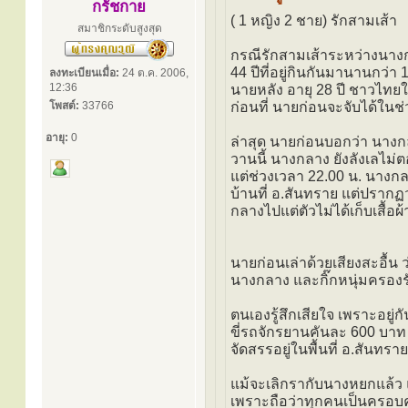
กรัชกาย
( 1 หญิง 2 ชาย) รักสามเส้า
สมาชิกระดับสูงสุด
กรณีรักสามเส้าระหว่างนางก
44 ปีที่อยู่กินกันมานานกว่า 
ลงทะเบียนเมื่อ:
24 ต.ค. 2006,
12:36
นายหลัง อายุ 28 ปี ชาวไทยให
โพสต์:
33766
ก่อนที่ นายก่อนจะจับได้ใน
อายุ:
0
ล่าสุด นายก่อนบอกว่า นางกลา
วานนี้ นางกลาง ยังลังเลไม่
แต่ช่วงเวลา 22.00 น. นางกล
บ้านที่ อ.สันทราย แต่ปราก
กลางไปแต่ตัวไม่ได้เก็บเสื้
นายก่อนเล่าด้วยเสียงสะอื้น
นางกลาง และกิ๊กหนุ่มครอง
ตนเองรู้สึกเสียใจ เพราะอยู่ก
ขี่รถจักรยานคันละ 600 บาท
จัดสรรอยู่ในพื้นที่ อ.สันทราย
แม้จะเลิกรากับนางหยกแล้ว แ
เพราะถือว่าทุกคนเป็นครอบคร