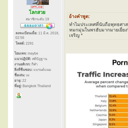
โลกสวย
อ้างคำพูด:
สมาชิกระดับ 19
ทำไมประเทศที่นับถือพุทธศา
หมกมุ่นในพรฮับมากมายเยี่ยงน
ลงทะเบียนเมื่อ:
11 มี.ค. 2018,
เจริญ *
02:56
โพสต์:
2291
โฮมเพจ:
maybe
แนวปฏิบัติ:
สติปัฎฐาน
งานอดิเรก:
กีฬา
สิ่งที่ชื่นชอบ:
แบรนด์เเนม
ชื่อเล่น:
เม
อายุ:
22
ที่อยู่:
Bangkok Thailand