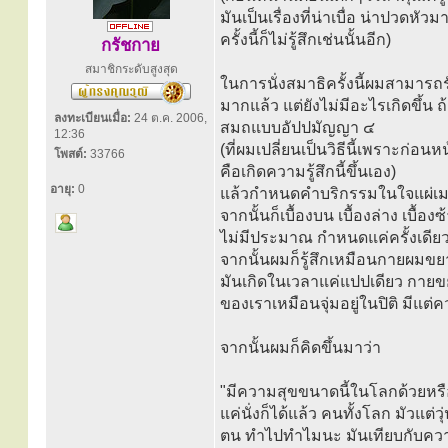
มันเป็นเรื่องที่น่าเบื่อ น่าปวดหั
ครั้งนี้ก็ไม่รู้สึกเช่นนั้นอีก)
กรัชกาย
สมาชิกระดับสูงสุด
ในการนั่งสมาธิครั้งนี้ผมสามารถ
มากแล้ว แต่ยังไม่มีอะไรเกิดขึ้น 
ลงทะเบียนเมื่อ:
24 ต.ค. 2006,
สมถแบบอัปปมัญญา ๔
12:36
(ที่ผมเปลี่ยนเป็นวิธีนี้เพราะก่อนห
โพสต์:
33766
คือเกิดความรู้สึกนี้ขึ้นเอง)
อายุ:
0
แล้วกำหนดคำบริกรรมในใจแผ่เมตตา
จากนั้นก็เบื้องบน เบื้องล่าง เบื
ไม่มีประมาณ กำหนดแค่ครั้งเดียวเ
จากนั้นผมก็รู้สึกเหมือนกายผมขยา
มันเกิดในเวลาแค่แปปเดียว กายขยา
ของเราเหมือนจุ่มอยู่ในปิติ มีแ
จากนั้นผมก็คิดขึ้นมาว่า
"มีความสุขขนาดนี้ในโลกด้วยหรื
แค่นั่งก็ได้แล้ว คนทั้งโลก มัวแ
ตน ทำไปทำไมนะ มันเทียบกับความส