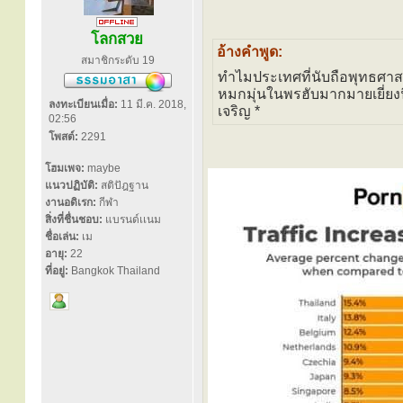
โลกสวย
อ้างคำพูด:
สมาชิกระดับ 19
ทำไมประเทศที่นับถือพุทธศา
หมกมุ่นในพรฮับมากมายเยี่ยงน
ลงทะเบียนเมื่อ:
11 มี.ค. 2018,
เจริญ *
02:56
โพสต์:
2291
โฮมเพจ:
maybe
แนวปฏิบัติ:
สติปัฎฐาน
งานอดิเรก:
กีฬา
สิ่งที่ชื่นชอบ:
แบรนด์เเนม
ชื่อเล่น:
เม
อายุ:
22
ที่อยู่:
Bangkok Thailand