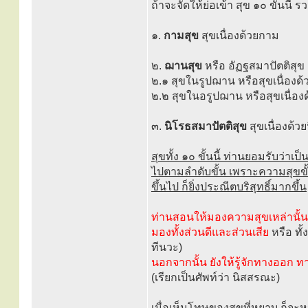
ถ้าจะจัดให้ย่อเข้า สุข ๑๐ ขั้นนี้ ร
๑.
กามสุข
สุขเนื่องด้วยกาม
๒.
ฌานสุข
หรือ อัฏฐสมาปัตติสุข 
๒.๑ สุขในรูปฌาน หรือสุขเนื่องด
๒.๒ สุขในอรูปฌาน หรือสุขเนื่อ
๓.
นิโรธสมาปัตติสุข
สุขเนื่องด้ว
สุขทั้ง ๑๐ ขั้นนี้ ท่านยอมรับว่าเป
ไปตามลำดับขั้น เพราะความสุขขั้นต้
ขึ้นไป ก็ยิ่งประณีตบริสุทธิ์มากขึ้น
ท่านสอนให้มองความสุขเหล่านั้นตา
มองทั้งส่วนดีและส่วนเสีย
หรือ ทั้
ทีนวะ)
นอกจากนั้น ยังให้รู้จักทางออก 
(เรียกเป็นศัพท์ว่า นิสสรณะ)
เมื่อเห็นโทษของสุขที่หยาบ ก็จะห