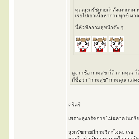
คุณลุงกรัชกายกำลังเมากาม ห
เรยไปเอาเนื้อหากามทุกข์ ม
นี่หัวข้อกามสุขน๊าค๊ะ ๆ
ดูจากชื่อ กามสุข ก็ดี กามคุณ 
มีชื่อว่า "กามสุข" กามคุณ แสดง
คริคริ
เพราะลุงกรัชกาย ไม่ฉลาดในอร
ลุงกรัชกายมีกามวิตกไงคะ เรย
หายใจเข้าเป็นกาม หายใจออกเป็