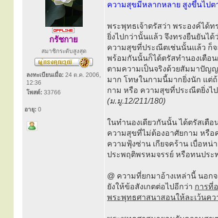
ความสุขมีหลากหลาย สูงขึ้นไปตา
พระพุทธเจ้าตรัสว่า พระองค์ได้ท
ยิ่งไปกว่านั้นแล้ว จึงทรงยืนยัน
กรัชกาย
ความสุขที่ประณีตเช่นนั้นแล้ว ก
สมาชิกระดับสูงสุด
พร้อมกันนั้นก็ได้ตรัสทำนองเตือน
ตามความเป็นจริงด้วยสัมมาปัญญา
ลงทะเบียนเมื่อ:
24 ต.ค. 2006,
มาก โทษในกามนี้มากยิ่งนัก แต่ถ้า
12:36
กาม หรือ ความสุขที่ประณีตยิ่งไป
โพสต์:
33766
(ม.มู.12/211/180)
อายุ:
0
ในทำนองเดียวกันนั้น ได้ตรัสเตือน
ความสุขที่ไม่ต้องอาศัยกาม หรือคว
ความฟุ้งซ่าน เกียจคร้าน เบื่อหน่
ประพฤติพรหมจรรย์ หรือทนประพฤ
@ ความที่ยกมาอ้างเหล่านี้ นอก
ยังให้ข้อสังเกตต่อไปอีกว่า
การที่
พระพุทธศาสนาสอนให้ละเว้นคว