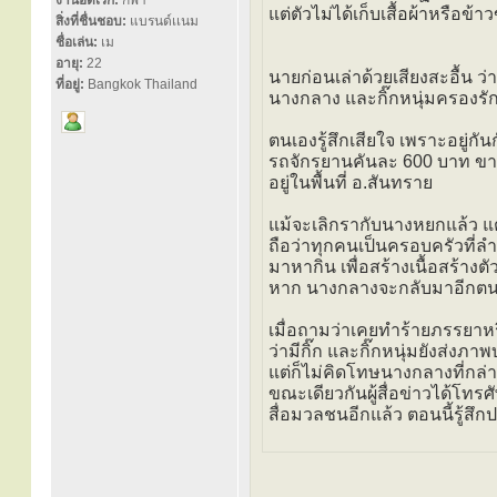
งานอดิเรก:
กีฬา
แต่ตัวไม่ได้เก็บเสื้อผ้าหรือข
สิ่งที่ชื่นชอบ:
แบรนด์เเนม
ชื่อเล่น:
เม
อายุ:
22
นายก่อนเล่าด้วยเสียงสะอื้น ว
ที่อยู่:
Bangkok Thailand
นางกลาง และกิ๊กหนุ่มครองร
ตนเองรู้สึกเสียใจ เพราะอยู่กัน
รถจักรยานคันละ 600 บาท ขาย
อยู่ในพื้นที่ อ.สันทราย
แม้จะเลิกรากับนางหยกแล้ว แต่
ถือว่าทุกคนเป็นครอบครัวที่ลำ
มาหากิน เพื่อสร้างเนื้อสร้างตั
หาก นางกลางจะกลับมาอีกตนเอ
เมื่อถามว่าเคยทำร้ายภรรยาหรื
ว่ามีกิ๊ก และกิ๊กหนุ่มยังส่
แต่ก็ไม่คิดโทษนางกลางที่กล
ขณะเดียวกันผู้สื่อข่าวได้โท
สื่อมวลชนอีกแล้ว ตอนนี้รู้ส