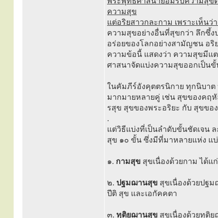
พระพุทธศาสนายอมรับความสุขตามท
ความสุข
แต่อริยสาวกละกาม เพราะเห็นว่า
ความสุขอย่างอื่นที่สุขกว่า ลึกซ
อร่อยของโลกอย่างสามัญชน อริย
ความข้อนี้ แสดงว่า ความสุขมีแตกต
ศาสนาจัดแบ่งความสุขออกเป็นขั้น
ในคัมภีร์อังคุตตรนิกาย ทุกนิบ
มากมายหลายคู่ เช่น สุขของคฤหัส
รสุข สุขของพระอริยะ กับ สุขของป
.
แต่วิธีแบ่งที่เป็นลำดับขั้นชัดเจน 
สุข ๑๐ ขั้น ซึ่งมีที่มาหลายแห่ง แบ่
๑.
กามสุข
สุขเนื่องด้วยกาม ได้แ
๒.
ปฐมฌานสุข
สุขเนื่องด้วยปฐ
ปีติ สุข และเอกัคคตา
๓.
ทุติยฌานสุข
สุขเนื่องด้วยทุต