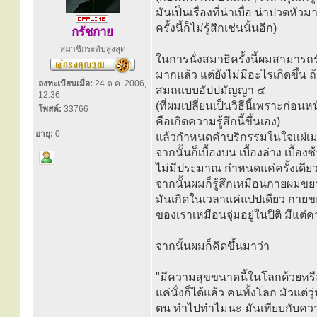
มันเป็นเรื่องที่น่าเบื่อ น่าปวดหั
ครั้งนี้ก็ไม่รู้สึกเช่นนั้นอีก)
กรัชกาย
สมาชิกระดับสูงสุด
ในการนั่งสมาธิครั้งนี้ผมสามารถ
มากแล้ว แต่ยังไม่มีอะไรเกิดขึ้น 
ลงทะเบียนเมื่อ:
24 ต.ค. 2006,
สมถแบบอัปปมัญญา ๔
12:36
(ที่ผมเปลี่ยนเป็นวิธีนี้เพราะก่อนห
โพสต์:
33766
คือเกิดความรู้สึกนี้ขึ้นเอง)
อายุ:
0
แล้วกำหนดคำบริกรรมในใจแผ่เมตตา
จากนั้นก็เบื้องบน เบื้องล่าง เบื
ไม่มีประมาณ กำหนดแค่ครั้งเดียวเ
จากนั้นผมก็รู้สึกเหมือนกายผมขยา
มันเกิดในเวลาแค่แปปเดียว กายขยา
ของเราเหมือนจุ่มอยู่ในปิติ มีแ
จากนั้นผมก็คิดขึ้นมาว่า
"มีความสุขขนาดนี้ในโลกด้วยหรื
แค่นั่งก็ได้แล้ว คนทั้งโลก มัวแ
ตน ทำไปทำไมนะ มันเทียบกับความส