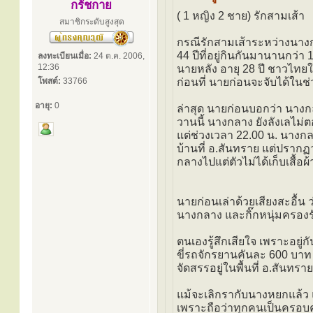
กรัชกาย
( 1 หญิง 2 ชาย) รักสามเส้า
สมาชิกระดับสูงสุด
กรณีรักสามเส้าระหว่างนางก
44 ปีที่อยู่กินกันมานานกว่า 
ลงทะเบียนเมื่อ:
24 ต.ค. 2006,
12:36
นายหลัง อายุ 28 ปี ชาวไทยให
โพสต์:
33766
ก่อนที่ นายก่อนจะจับได้ใน
อายุ:
0
ล่าสุด นายก่อนบอกว่า นางกลา
วานนี้ นางกลาง ยังลังเลไม่
แต่ช่วงเวลา 22.00 น. นางกล
บ้านที่ อ.สันทราย แต่ปราก
กลางไปแต่ตัวไม่ได้เก็บเสื้
นายก่อนเล่าด้วยเสียงสะอื้น
นางกลาง และกิ๊กหนุ่มครอง
ตนเองรู้สึกเสียใจ เพราะอยู่ก
ขี่รถจักรยานคันละ 600 บาท
จัดสรรอยู่ในพื้นที่ อ.สันทราย
แม้จะเลิกรากับนางหยกแล้ว แ
เพราะถือว่าทุกคนเป็นครอบคร