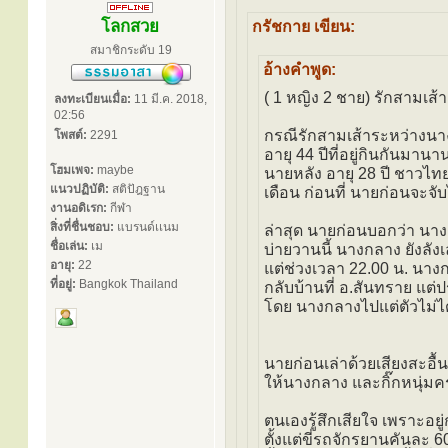
โลกสวย
กรัชกาย เขียน:
สมาชิกระดับ 19
อ้างคำพูด:
( 1 หญิง 2 ชาย) รักสามเส้า
ลงทะเบียนเมื่อ:
11 มี.ค. 2018,
02:56
กรณีรักสามเส้าระหว่างนาง
โพสต์:
2291
อายุ 44 ปีที่อยู่กินกันมานา
โฮมเพจ:
maybe
นายหลัง อายุ 28 ปี ชาวไทย
แนวปฏิบัติ:
สติปัฎฐาน
เดือน ก่อนที่ นายก่อนจะจ
งานอดิเรก:
กีฬา
สิ่งที่ชื่นชอบ:
แบรนด์เเนม
ล่าสุด นายก่อนบอกว่า นางก
ชื่อเล่น:
เม
บ่ายวานนี้ นางกลาง ยังลั
อายุ:
22
แต่ช่วงเวลา 22.00 น. นางก
ที่อยู่:
Bangkok Thailand
กลับบ้านที่ อ.สันทราย แต
โดย นางกลางไปแต่ตัวไม่ได
นายก่อนเล่าด้วยเสียงสะอื
ให้นางกลาง และกิ๊กหนุ่ม
ตนเองรู้สึกเสียใจ เพราะอย
ตั้งแต่ขี่รถจักรยานคันละ