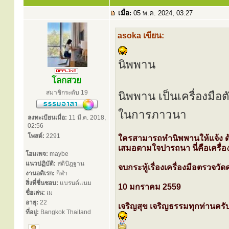
เมื่อ:
05 พ.ค. 2024, 03:27
asoka เขียน:
นิพพาน
โลกสวย
สมาชิกระดับ 19
นิพพาน เป็นเครื่องมือ
ในการภาวนา
ลงทะเบียนเมื่อ:
11 มี.ค. 2018,
02:56
โพสต์:
2291
ใครสามารถทำนิพพานให้แจ้ง ด
เสมอตามใจปารถนา นี่คือเครื่อง
โฮมเพจ:
maybe
แนวปฏิบัติ:
สติปัฎฐาน
จบกระทู้เรื่องเครื่องมือตรวจวั
งานอดิเรก:
กีฬา
สิ่งที่ชื่นชอบ:
แบรนด์เเนม
10 มกราคม 2559
ชื่อเล่น:
เม
อายุ:
22
เจริญสุข เจริญธรรมทุกท่านครั
ที่อยู่:
Bangkok Thailand