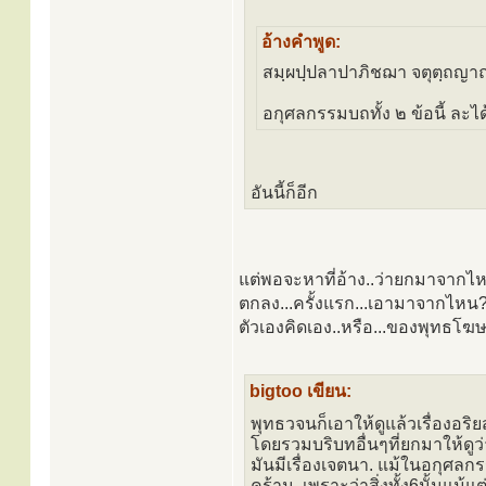
อ้างคำพูด:
สมฺผปฺปลาปาภิชฌา จตุตฺถญา
อกุศลกรรมบถทั้ง ๒ ข้อนี้ ละ
อันนี้ก็อีก
แต่พอจะหาที่อ้าง..ว่ายกมาจากไหน.
ตกลง...ครั้งแรก...เอามาจากไหน?.
ตัวเองคิดเอง..หรือ...ของพุทธโฆษา
bigtoo เขียน:
พุทธวจนก็เอาให้ดูแล้วเรื่องอริ
โดยรวมบริบทอื่นๆที่ยกมาให้ดูว่
มันมีเรื่องเจตนา. แม้ในอกุศลกร
คร้าน. เพราะว่าสิ่งทั้ง6นั้นแ