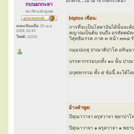
อีกครั้ง....เอามาจากตรงไหน?
กบนอกกะลา
สมาชิกระดับสูงสุด
bigtoo เขียน:
ลงทะเบียนเมื่อ:
25 เม.ย.
การที่จะเป็นโสดาบันได้นั้นจะต
2009, 02:43
คญาณเป็นต้น จนถึง อรหัตตมัค
โพสต์:
12232
วิสุทธิมรรค ภาค ๓ หน้า ๓๓๘ รั
กมฺมปเถสุ ปาณาติปาโต อทินฺนา
บรรดากรรมบถทั้ง ๑๐ นั้น ปาณา
อกุศลกรรม ทั้ง ๕ ข้อนี้ ละได้
อ้างคำพูด:
ปิสุณาวาจา ผรุสวาจา พฺยาปาโ
ปิสุณาวาจา ๑ ผรุสวาจา ๑ พยา