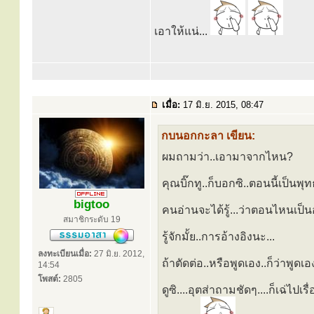
เอาให้แน่...
เมื่อ:
17 มิ.ย. 2015, 08:47
กบนอกกะลา เขียน:
ผมถามว่า..เอามาจากไหน?
คุณบิ๊กทู..ก็บอกซิ..ตอนนี้เป็นพุท
bigtoo
คนอ่านจะได้รู้...ว่าตอนไหนเป็นอะ
สมาชิกระดับ 19
รู้จักมั้ย..การอ้างอิงนะ...
ลงทะเบียนเมื่อ:
27 มิ.ย. 2012,
ถ้าตัดต่อ..หรือพูดเอง..ก็ว่าพูดเอ
14:54
โพสต์:
2805
ดูซิ....อุตส่าถามชัดๆ....ก็เฉ่ไปเร