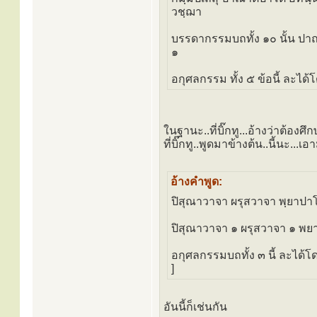
วชฺฌา
บรรดากรรมบถทั้ง ๑๐ นั้น ปา
๑
อกุศลกรรม ทั้ง ๕ ข้อนี้ ละได
ในฐานะ..ที่บิ๊กทู...อ้างว่าต้อง
ที่บิ๊กทู..พูดมาข้างต้น..นี้นะ...
อ้างคำพูด:
ปิสุณาวาจา ผรุสวาจา พฺยาป
ปิสุณาวาจา ๑ ผรุสวาจา ๑ พย
อกุศลกรรมบถทั้ง ๓ นี้ ละไ
]
อันนี้ก็เช่นกัน