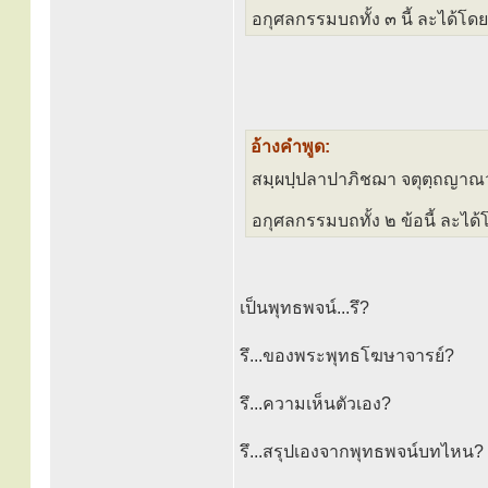
อกุศลกรรมบถทั้ง ๓ นี้ ละได้
อ้างคำพูด:
สมฺผปฺปลาปาภิชฌา จตุตฺถญาณ
อกุศลกรรมบถทั้ง ๒ ข้อนี้ ละได
เป็นพุทธพจน์...รึ?
รึ...ของพระพุทธโฆษาจารย์?
รึ...ความเห็นตัวเอง?
รึ...สรุปเองจากพุทธพจน์บทไหน?