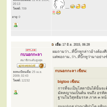
ลงทะเบียนเมื่อ:
12 มิ.ย. 2014,
20:13
....
โพสต์:
709
อายุ:
0
เมื่อ:
17 มิ.ย. 2015, 06:28
ผมถามว่า...ที่บิ๊กทูกล่าวอ้างต้อ
กบนอกกะลา
แต่พอถาม..ว่า..ที่บิ๊กทูว่ามาอย่
สมาชิกระดับสูงสุด
กบนอกกะลา เขียน:
ลงทะเบียนเมื่อ:
25 เม.ย.
2009, 02:43
โพสต์:
12232
bigtoo เขียน:
การที่จะเป็นโสดาบันได้นั้นจ
มัคคญาณเป็นต้น จนถึง อรหัต
ฐานในวิสุทธิมรรค ภาค ๓ หน้
กมฺมปเถสุ ปาณาติปาโต อทินฺน