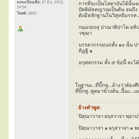
ลงทะเบียนเมื่อ:
27 มิ.ย. 2012,
การที่จะเป็นโสดาบันได้นั้
14:54
ปัตติมัคคญาณเป็นต้น จนถึง
โพสต์:
2805
ดังมีหลักฐานในวิสุทธิมรรค 
กมฺมปเถสุ ปาณาติปาโต อทิน
วชฺฌา
บรรดากรรมบถทั้ง ๑๐ นั้น 
ทิฏฐิ ๑
อกุศลกรรม ทั้ง ๕ ข้อนี้ ละ
ในฐานะ..ที่บิ๊กทู...อ้างว่าต้อ
ที่บิ๊กทู..พูดมาข้างต้น..นี้นะ.
อ้างคำพูด:
ปิสุณาวาจา ผรุสวาจา พฺยา
ปิสุณาวาจา ๑ ผรุสวาจา ๑ 