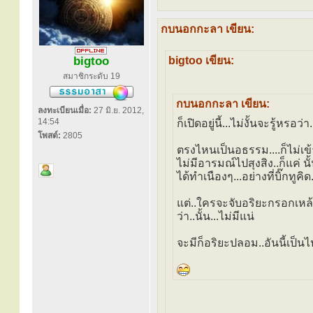
กบนอกกะลา เขียน:
bigtoo
bigtoo เขียน:
สมาชิกระดับ 19
กบนอกกะลา เขียน:
ลงทะเบียนเมื่อ:
27 มิ.ย. 2012,
14:54
ก็เปิดอยู่นี้...ไม่งั้นจะรู้
โพสต์:
2805
ตรงไหนเป็นอธรรม....ก็ไม่เข้
ไม่มีอารมณ์ไปสุงสิง..ก็แค่ นั
ได้ทำเนืองๆ...อย่างที่บิ๊กทูคิด
แต่..ใครจะจับอริยะกรอกเหล้า.
ว่า..นั้น...ไม่มีแน่
จะมีก็อริยะปลอม..อันนี้เป็นไป