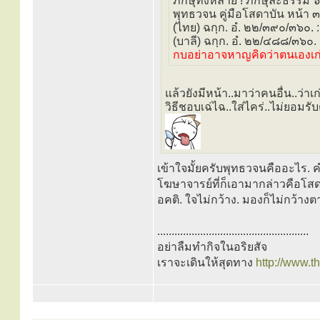
ภิกษุทั้งหลาย ! ภิกษุละธรรม ๖ 
พุทธวจน คู่มือโสดาบัน หน้า 
(ไทย) ฉกฺก. อํ. ๒๒/๓๙๐/๓๖๐. 
(บาลี) ฉกฺก. อํ. ๒๒/๔๘๘/๓๖๐. 
กบอย่าอาจหาญคิดว่าตนเองเก
แล้วยังมีหน้า..มาว่าคนอื่น..ว
วิธีชอบเฉ่ไฉ..ใส่ไคร่..ไม่ยอมรับต
เข้าใจมั้ยครับพุทธวจนคืออะไร.
โฆษาจารย์ที่ก็เอามากล่าวคือโสดา
อคติ. ใจไม่กว้าง. มองก็ไม่กว้าง
.....................................................
อย่าลืมทำกิจในอริยสัจ
เราจะเดินให้สุดทาง
http://www.