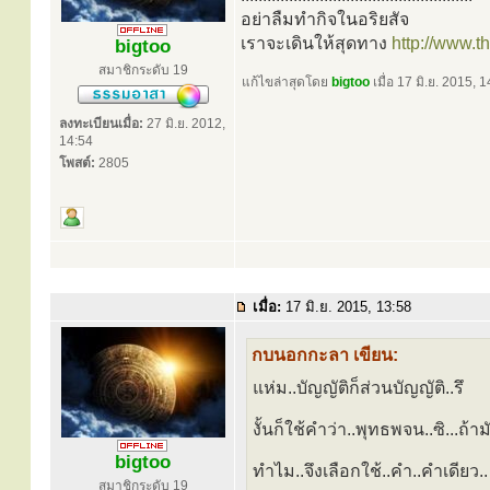
อย่าลืมทำกิจในอริยสัจ
เราจะเดินให้สุดทาง
http://www.
bigtoo
สมาชิกระดับ 19
แก้ไขล่าสุดโดย
bigtoo
เมื่อ 17 มิ.ย. 2015, 1
ลงทะเบียนเมื่อ:
27 มิ.ย. 2012,
14:54
โพสต์:
2805
เมื่อ:
17 มิ.ย. 2015, 13:58
กบนอกกะลา เขียน:
แห่ม..บัญญัติก็ส่วนบัญญัติ..รึ
งั้นก็ใช้คำว่า..พุทธพจน..ซิ...ถ้ามั
bigtoo
ทำไม..จึงเลือกใช้..คำ..คำเดียว..
สมาชิกระดับ 19