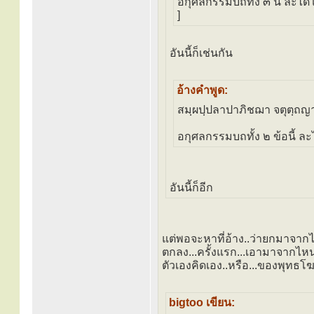
อกุศลกรรมบถทั้ง ๓ นี้ ละ
]
อันนี้ก็เช่นกัน
อ้างคำพูด:
สมฺผปฺปลาปาภิชฌา จตุตฺถญ
อกุศลกรรมบถทั้ง ๒ ข้อนี้ ล
อันนี้ก็อีก
แต่พอจะหาที่อ้าง..ว่ายกมาจากไห
ตกลง...ครั้งแรก...เอามาจากไหน
ตัวเองคิดเอง..หรือ...ของพุทธโฆ
bigtoo เขียน: