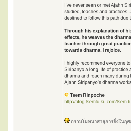
I’ve never seen or met Ajahn Sir
studied, teaches and practices 
destined to follow this path due t
Through his explanation of hi
effects, he weaves the dharma in
teacher through great practice
towards dharma. I rejoice.
I highly recommend everyone to 
Siripanyo a long life of practice
dharma and reach many during his
Ajahn Siripanyo’s dharma works 
Tsem Rinpoche
http://blog.tsemtulku.com/tsem-tu
กราบโมทนาสาธุการยิ่งในกุศล