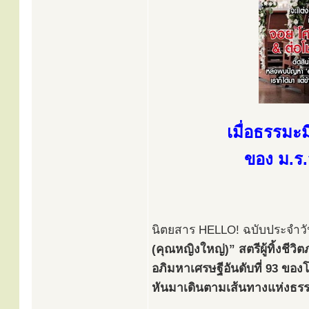
เมื่อธรรมะ
ของ ม.ร.
นิตยสาร HELLO! ฉบับประจำวัน
(คุณหญิงใหญ่)” สตรีผู้ทิ้งชีว
อภิมหาเศรษฐีอันดับที่ 93 ของ
หันมาเดินตามเส้นทางแห่งธรร