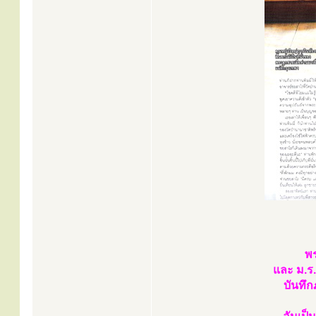
พร
และ ม.ร.
บันทึก