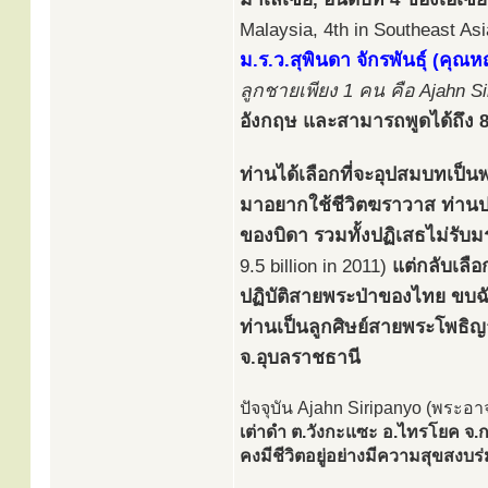
Malaysia, 4th in Southeast Asi
ม.ร.ว.สุพินดา จักรพันธุ์ (คุ
ลูกชายเพียง 1 คน คือ Ajahn S
อังกฤษ และสามารถพูดได้ถึง 
ท่านได้เลือกที่จะอุปสมบทเป็นพระ
มาอยากใช้ชีวิตฆราวาส ท่านป
ของบิดา รวมทั้งปฏิเสธไม่รับม
9.5 billion in 2011)
แต่กลับเล
ปฏิบัติสายพระป่าของไทย ขบฉั
ท่านเป็นลูกศิษย์สายพระโพธิ
จ.อุบลราชธานี
ปัจจุบัน Ajahn Siripanyo (พระอา
เต่าดำ ต.วังกะแซะ อ.ไทรโยค จ.
คงมีชีวิตอยู่อย่างมีความสุขสงบ