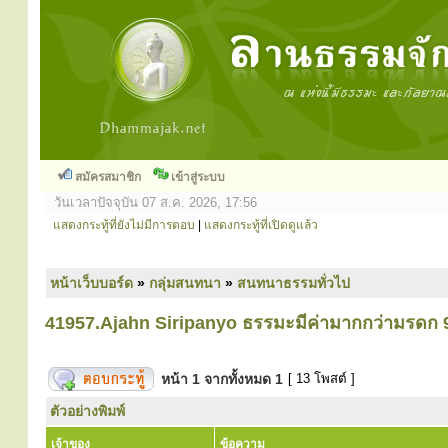
สมัครสมาชิก
เข้าสู่ระบบ
วันเวลาปัจจุบัน 07 ส.ค. 2026, 17:56
แสดงกระทู้ที่ยังไม่มีการตอบ
|
แสดงกระทู้ที่เปิดดูแล้ว
หน้าเว็บบอร์ด
»
กลุ่มสนทนา
»
สนทนาธรรมทั่วไป
41957.Ajahn Siripanyo ธรรมะมีค่ามากกว่ามรดก 9
หน้า
1
จากทั้งหมด
1
[ 13 โพสต์ ]
ตัวอย่างพิมพ์
เจ้าของ
ข้อความ