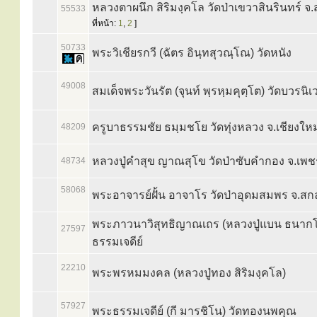
หลวงตาผนึก สิริมงฺคโล วัดป่าเขวาสินรินทร์ จ.ส
55533
ที่หน้า:
1
,
2
]
50733
พระวิเชียรกวี (ฉัตร อินฺทสุวณฺโณ) วัดหนัง
49008
สมเด็จพระวันรัต (จุนท์ พฺรหฺมคุตฺโต) วัดบวรนิ
ครูบาธรรมชัย ธมฺมชโย วัดทุ่งหลวง จ.เชียงใหม
48209
หลวงปู่คำสุข ญาณสุโข วัดป่าซับคำกอง จ.เพช
48734
58068
พระอาจารย์ฝั้น อาจาโร วัดป่าอุดมสมพร จ.ส
พระภาวนาวิสุทธิญาณเถร (หลวงปู่แบน ธนากโ
27597
ธรรมเจดีย์
22210
พระพรหมมงคล (หลวงปู่ทอง สิริมงฺคโล)
57927
พระธรรมเจดีย์ (กี มารชิโน) วัดทองนพคุณ