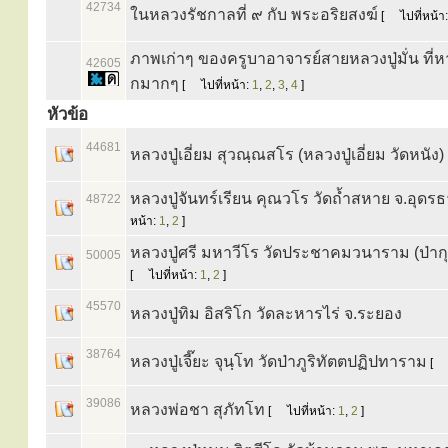
42734
ในหลวงรัชกาลที่ ๙ กับ พระอริยสงฆ์
[
ไปที่หน้า
ภาพเก่าๆ ของครูบาอาจารย์สายหลวงปู่มั่น ที่ห
42605
กมากๆ
[
ไปที่หน้า:
1
,
2
,
3
,
4
]
หัวข้อ
44681
หลวงปู่เอี่ยม สุวณฺณสโร (หลวงปู่เอี่ยม วัดหนัง)
หลวงปู่จันทร์เรียน คุณวโร วัดถ้ำสหาย จ.อุดรธ
48722
หน้า:
1
,
2
]
หลวงปู่ศรี มหาวีโร วัดประชาคมวนาราม (ป่ากุง
50005
[
ไปที่หน้า:
1
,
2
]
45570
หลวงปู่ทิม อิสริโก วัดละหารไร่ จ.ระยอง
38764
หลวงปู่เจี๊ยะ จุนฺโท วัดป่าภูริทัตตปฏิปทาราม
[
39086
หลวงพ่อชา สุภัทโท
[
ไปที่หน้า:
1
,
2
]