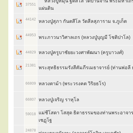
หลวงปู่หมุน ฐิตสีโล วัดบ้านจาน พระมหาเถ
37551
แผ่นดิน
44142
หลวงปู่สุภา กันตสีโล วัดสีลสุภาราม จ.ภูเก็ต
44953
พระภาวนาวิศาลเถร (หลวงปู่บุญมี โชติปาโล)
หลวงปู่ครูบาชัยยะวงศาพัฒนา (ครูบาวงศ์)
44829
21381
พระสุทธิธรรมรังสีคัมภีรเมธาจารย์ (ท่านพ่อลี
หลวงตาม้า (พระวรงคต วิริยธโร)
66809
หลวงปู่เจริญ ราหุโล
66807
แม่ชีโสดา โสสุด ธิดาธรรมของท่านพระอาจาร
59018
เชฏฺโฐ
24878