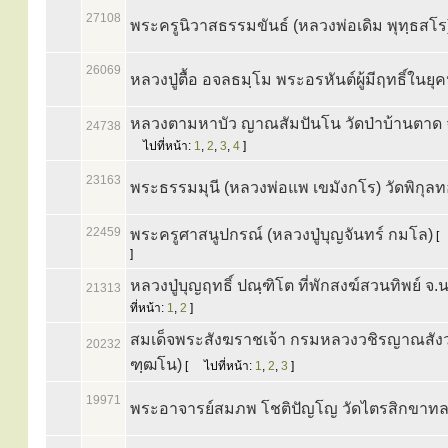
27108
พระครูนิวาสธรรมขันธ์ (หลวงพ่อเดิม พุทฺธสโร
26069
หลวงปู่ตื้อ อจลธมฺโม พระอรหันต์ผู้มีฤทธิ์ในยุคป
หลวงตามหาบัว ญาณสัมปันโน วัดป่าบ้านตาด จ
24738
ไปที่หน้า:
1
,
2
,
3
,
4
]
23163
พระธรรมมุนี (หลวงพ่อแพ เขมังกโร) วัดพิกุล
22459
พระครูศาสนูปกรณ์ (หลวงปู่บุญจันทร์ กมโล)
[
]
หลวงปู่บุญฤทธิ์ ปณฺฑิโต ที่พักสงฆ์สวนทิพย์ จ.
21313
ที่หน้า:
1
,
2
]
สมเด็จพระสังฆราชเจ้า กรมหลวงวชิรญาณสังวร
20232
ฑฺฒโน)
[
ไปที่หน้า:
1
,
2
,
3
]
19971
พระอาจารย์สมภพ โชติปัญโญ วัดไตรสิกขา