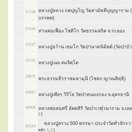
หลวงปู่หลวง กตปุญโญ วัดสามัคคีบุญญาราม (วั
27238
บรรพต)
27449
ท่านพ่อเฟื่อง โชติโก วัดธรรมสถิต จ.ระยอง
22527
หลวงปู่อว้าน เขมโก วัดป่านาคนิมิตต์ (วัดป่า
20733
หลวงปู่เนย สมจิตฺโต
19975
พระธรรมธีรราชมหามุนี (โชดก ญาณสิทฺธิ)
48847
หลวงปู่เพียร วิริโย วัดป่าหนองกอง จ.อุดรธานี
48908
หลวงพ่อสมศรี อัตตสิริ วัดป่าเวฬุวนาราม จ.เลย
2
]
หลวงปู่สรวง 500 พรรษา ประจำวัดทั่วจักรวา
30143
หน้า:
1
,
2
]