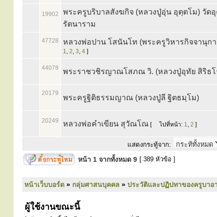
พระครูบริบาลสังฆกิจ (หลวงปู่อุ่น อุตฺตโม) วัดอ
19902
รัตนาราม
47728
หลวงพ่อปาน โสนันโท (พระครูวิหารกิจจานุกา
1
,
2
,
3
,
4
]
44078
พระราชวชิรญาณโสภณ วิ. (หลวงปู่อุทัย สิริธโ
20179
พระครูฐิติธรรมญาณ (หลวงปู่ลี ฐิตธมฺโม)
20249
หลวงพ่อคำเขียน สุวัณโณ
[
ไปที่หน้า:
1
,
2
]
แสดงกระทู้จาก:
หน้า
1
จากทั้งหมด
9
[ 389 หัวข้อ ]
หน้าเว็บบอร์ด
»
กลุ่มศาสนบุคคล
»
ประวัติและปฏิปทาของครูบาอา
ผู้ใช้งานขณะนี้