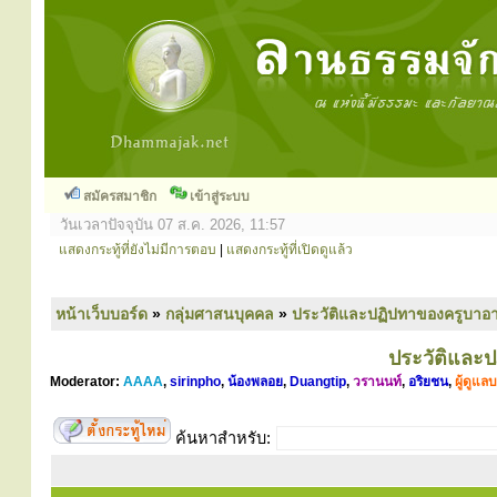
สมัครสมาชิก
เข้าสู่ระบบ
วันเวลาปัจจุบัน 07 ส.ค. 2026, 11:57
แสดงกระทู้ที่ยังไม่มีการตอบ
|
แสดงกระทู้ที่เปิดดูแล้ว
หน้าเว็บบอร์ด
»
กลุ่มศาสนบุคคล
»
ประวัติและปฏิปทาของครูบาอา
ประวัติและ
Moderator:
AAAA
,
sirinpho
,
น้องพลอย
,
Duangtip
,
วรานนท์
,
อริยชน
,
ผู้ดูแล
ค้นหาสำหรับ: