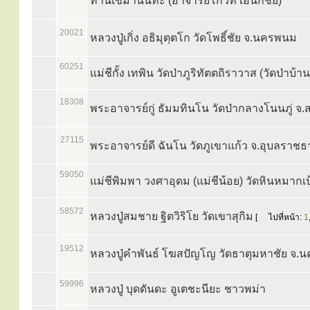
ท่านเขมานันทะ (อาจารย์โกวิท เอนกชัย)
20021
หลวงปู่เกิ่ง อธิมุตฺตโก วัดโพธิ์ชัย จ.นครพนม
60251
แม่ชีกั้ง เทพิน วัดป่าภูริทัตตถิราวาส (วัดป่าบ้
18308
พระอาจารย์กู่ ธัมมทินโน วัดป่ากลางโนนภู่ จ
27115
พระอาจารย์ดี ฉันโน วัดภูเขาแก้ว จ.อุบลราชธ
59050
แม่ชีพิมพา วงศาอุดม (แม่ชีน้อย) วัดหินหมากเป
58572
หลวงปู่สมชาย ฐิตวิริโย วัดเขาสุกิม
[
ไปที่หน้า:
1
19512
หลวงปู่คำพันธ์ โฆสปัญโญ วัดธาตุมหาชัย จ
59996
หลวงปู่ บุดดันดะ อูเตชะนียะ ชาวพม่า