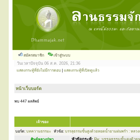
สมัครสมาชิก
เข้าสู่ระบบ
วันเวลาปัจจุบัน 06 ส.ค. 2026, 21:36
แสดงกระทู้ที่ยังไม่มีการตอบ
|
แสดงกระทู้ที่เปิดดูแล้ว
หน้าเว็บบอร์ด
พบ 447 ผลลัพธ์
เจ้าของ
บอร์ด:
บทความธรรมะ
หัวข้อ:
บรรลุธรรมขั้นสูงด้วยหยดน้ำยามฝนพรำ : หลว
หัวข้อกระทู้:
Re: บรรลุธรรมขั้นสูงด้
ศิษย์หลวงปู่ทา