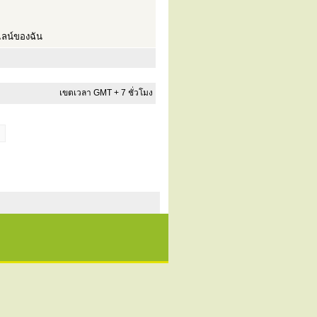
ลน์ของฉัน
เขตเวลา GMT + 7 ชั่วโมง