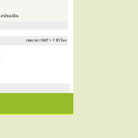
ลน์ของฉัน
เขตเวลา GMT + 7 ชั่วโมง