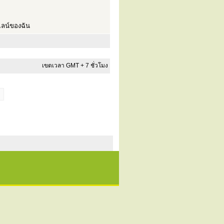
ลน์ของฉัน
เขตเวลา GMT + 7 ชั่วโมง