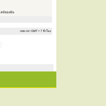
ลน์ของฉัน
เขตเวลา GMT + 7 ชั่วโมง