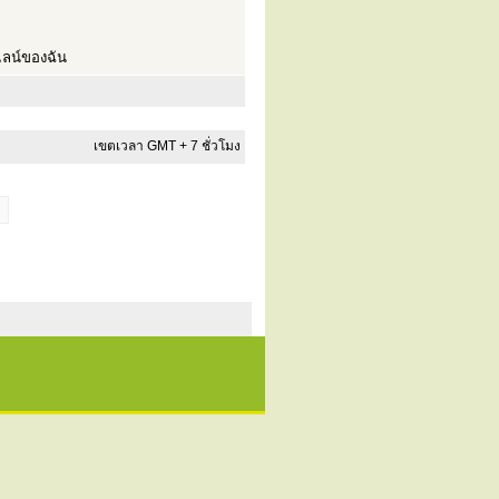
ลน์ของฉัน
เขตเวลา GMT + 7 ชั่วโมง