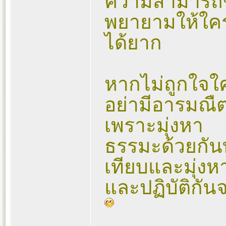
ความสามารถข
พยายามให้ใคร
ได้ยาก
หากไม่ถูกใจใค
อย่ามีอารมณืต่
เพราะมุ่งหา
ธรรมะด้วยกันทั
เทียบและมุ่งหา
และปฏิบัติกัน