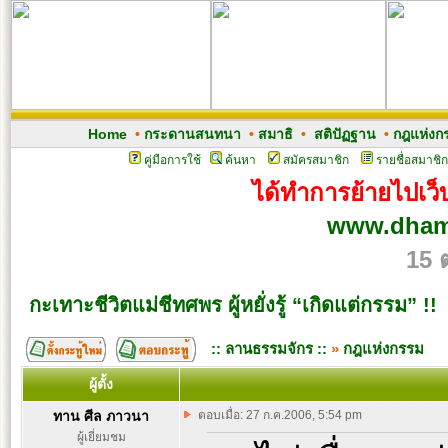
Home
•
กระดานสนทนา
•
สมาธิ
•
สติปัฏฐาน
•
กฎแห่งก
คู่มือการใช้
ค้นหา
สมัครสมาชิก
รายชื่อสมาชิก
ได้ทำการย้ายไปเว็บ
www.dham
15 
กะเทาะชีวิตแม่ชีทศพร ผู้หยั่งรู้ “เกิดแต่กรรม” !!
:: ลานธรรมจักร ::
»
กฎแห่งกรรม
ผู้ตั้ง
ทาน ศีล ภาวนา
ตอบเมื่อ: 27 ก.ค.2006, 5:54 pm
ผู้เยี่ยมชม