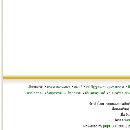
เลือกบอร์ด •
กระดานสนทนา
•
สมาธิ
•
สติปัฏฐาน
•
กฎแห่งกรรม
•
น
นานาสาระ
•
วิทยุธรรมะ
•
เสียงธรรม
•
เสียงสวดมนต์
•
ประวัติพระพุท
จัดทำโดย กลุ่มเผยแผ่หลั
เพื่อส่งเสริ
เมื่อวั
ติดต่อ
we
Powered by
phpBB
© 2001, 2