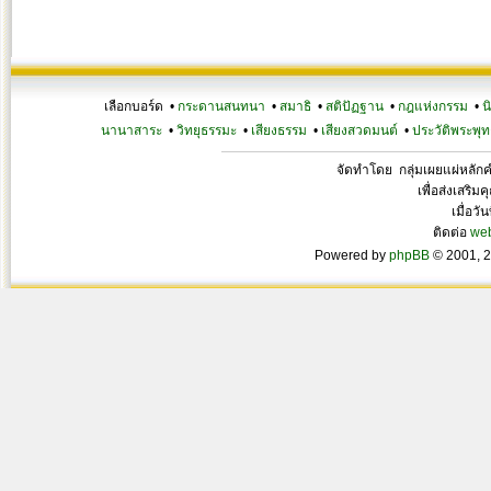
เลือกบอร์ด •
กระดานสนทนา
•
สมาธิ
•
สติปัฏฐาน
•
กฎแห่งกรรม
•
น
นานาสาระ
•
วิทยุธรรมะ
•
เสียงธรรม
•
เสียงสวดมนต์
•
ประวัติพระพุท
จัดทำโดย กลุ่มเผยแผ่หลั
เพื่อส่งเสริ
เมื่อวั
ติดต่อ
we
Powered by
phpBB
© 2001, 2