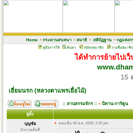
Home
•
กระดานสนทนา
•
สมาธิ
•
สติปัฏฐาน
•
กฎแห่งก
คู่มือการใช้
ค้นหา
สมัครสมาชิก
รายชื่อสมาชิก
ได้ทำการย้ายไปเว็บ
www.dham
15 
เยี่ยมนรก (หลวงตาแพรเยื่อไม้)
:: ลานธรรมจักร ::
»
นิทาน-การ์ตูน
ผู้ตั้ง
บุญชัย
ตอบเมื่อ: 06 ส.ค. 2008, 3:35 pm
บัวบานเต็มที่