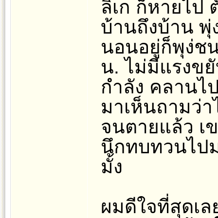
ลิเก ก็หายไป 
บ้านถึงบ้าน พ
นอนอยู่ก็พุง่ช
น. ไม่มีแรงขยับ
กำลัง คลานไป
มาเห็นถามว่าไ
จนตายแล้ว เข
นึกทบทวนไปมา
มั้ง
ผมดีใจที่สุดเ