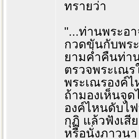
ทรายว่า
"...ท่านพระอ
กวดขันกับพระเ
ยามค่ำคืนท่า
ตรวจพระเณรใน
พระเณรองค์ไห
ถ้ามองเห็นจุดไ
องค์ไหนดับไฟ
กุฏิ แล้วฟังเส
หรือนั่งภาวน