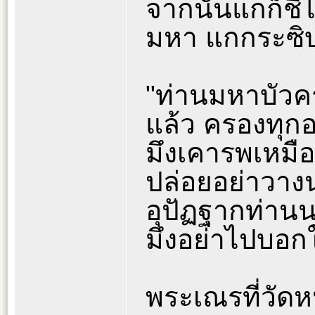
จากนั้นแกก็ชี้
มหา แกกระซิบ
"ท่านมหาบัว
แล้ว ครองทุกอย
มึงเคารพเหมือ
ปล่อยอย่าวางน
อุปัฏฐากท่านนะ
มึงอย่าไปบอก
พระเณรที่วัดห