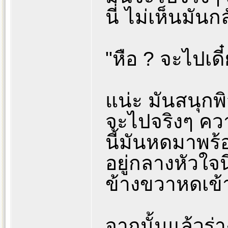
นี่ ไม่เห็นมัน
"หือ ? จะไปเดี
แน่ะ มันสนุก
จะไปจริงๆ คว
นี้มันหดมาพร้
อยู่กลางหัวใจ
ข้างขวาหดเข้
จากนั้นแล้วร