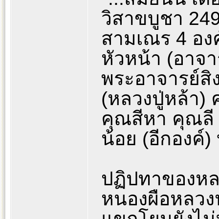
วิสาขบูชา 2496
สามเณร 4 องค์
หัวหน้า (อาจ
พระอาจารย์สิง
(หลวงปู่หล้า) 
คุณสีหา คุณล
น้อย (อีกองค์
ปฏิปทาของหลว
หนองผือหลวงปู
แขกโยมยังไม่ม