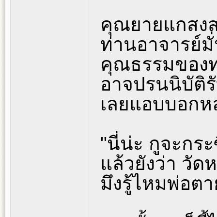
คุณยายแกสงส
ท่านอาจารย์มั
คุณธรรมของท
อาจปรนนิบัติรั
เลยแอบบอกห
"นี่น่ะ กูจะกระซิ
แล้วยังว่า วัด
มึงรู้ไหมพ่อตา