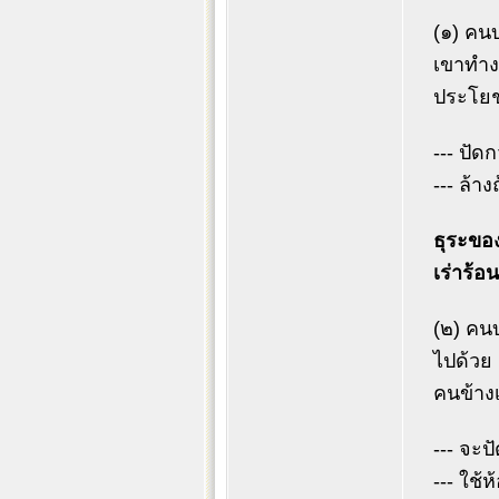
(๑) คน
เขาทำง
ประโยช
--- ปัด
--- ล้า
ธุระขอ
เร่าร้
(๒) คน
ไปด้วย 
คนข้างเ
--- จะป
--- ใช้