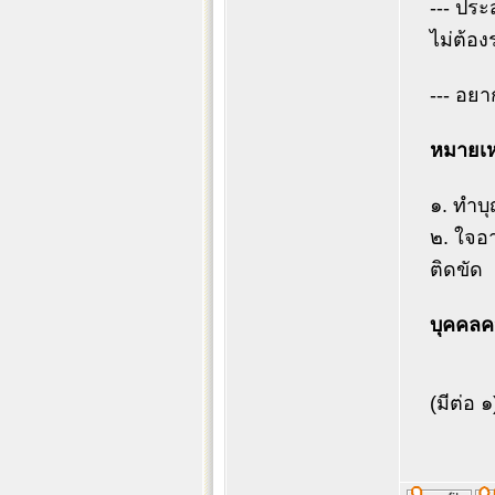
--- ประ
ไม่ต้อ
--- อยา
หมายเหต
๑. ทำบุ
๒. ใจอา
ติดขัด
บุคคลค
(มีต่อ ๑