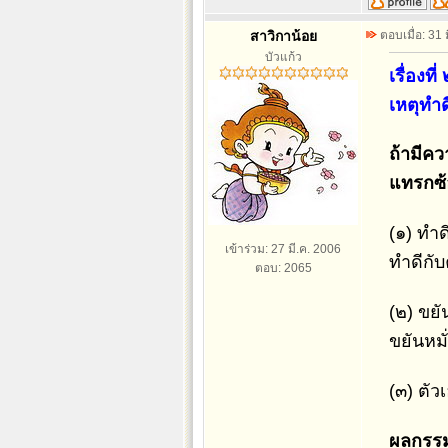
สาวิกาน้อย
ตอบเมื่อ: 31
บัวแก้ว
เรื่องที่ 
เหตุทำดี
ถ้ามีคว
แทรกซ้
(๑) ทำด
เข้าร่วม: 27 มี.ค. 2006
ทำดีกั
ตอบ: 2065
(๒) ขยั
ขยันหมั
(๓) ตัว
ผลกรร