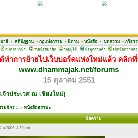
มาธิ
•
สติปัฏฐาน
•
กฎแห่งกรรม
•
นิทาน
•
หนังสือ
•
บทความ
•
กวีธร
สมัครสมาชิก
รายชื่อสมาชิก
กลุ่มผู้ใช้
ข้อมูลส่วนตัว
เช็คข้อความส่ว
ด้ทำการย้ายไปเว็บบอร์ดแห่งใหม่แล้ว คลิกที่น
www.dhammajak.net/forums
15 ตุลาคม 2551
จ้าประเวศ ณ เชียงใหม่)
รมจักร ::
»
หนังสือธรรมะ
ข้อความ
 มี.ค.2006, 4:39 pm