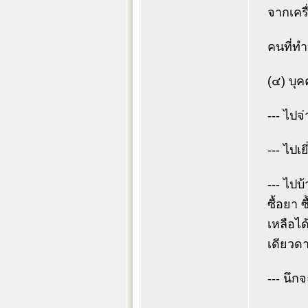
จากเครื
คนที่ทำ
(๔) บุค
--- ไปจ
--- ไปเย
--- ไปบ
ซื้อยา 
เหลือได
เดียวด
--- นึก