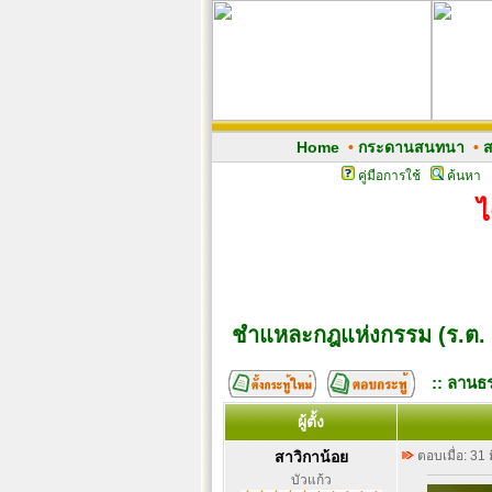
Home
•
กระดานสนทนา
•
ส
คู่มือการใช้
ค้นหา
ไ
ชำแหละกฎแห่งกรรม (ร.ต. เ
:: ลานธร
ผู้ตั้ง
สาวิกาน้อย
ตอบเมื่อ: 31
บัวแก้ว