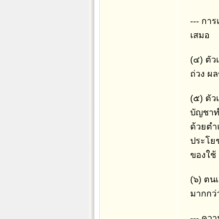
--- การ
เสมอ
(๔) ตัว
ถ่วง ผ
(๕) ตั
บัญชาท
ด้วยตำแ
ประโยช
ของใช้ 
(๖) ตนเ
มากกว่
--- คว