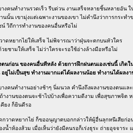
บางคนทำงานรวดเร็ว รีบด่วน งานเสร็จหลายชิ้นหลายอัน ในช
านนั้น เขามุ่งแต่เฉพาะงานของเขา ไม่คำนึงว่าการกระท
น์ วิถีการทำงานของคนอื่นหรือไม่
กวาดหยากไย่ให้เสร็จ ไม่พิจารณาว่าฝุ่นจะตกบนหัวใคร
งถ้วยชามให้เสร็จ ไม่ว่าใครจะรอใช้อ่างล้างมือหรือไม่
งตนก่อน ของคนอื่นทีหลัง ด้วยการฝึกฝนตนเองเช่นนี้ เกิ
อน อยู่ไม่เป็นสุข ทำงานมากแต่ได้ผลงานน้อย ทำงานได้ผ
บางคนทำงานอย่างช้าๆ นิ่มนวล คำนึงถึงผลงานของตนและ
ถ้างานของตนจะช้าไปบ้างเพื่อความดีงาม เพื่อสุขภาพจิต หร
คียง ก็ยินดีรอ
ัดกวาดหยากไย่ ก็ขออนุญาตบอกกล่าวให้ผู้อื่นลุกหนีเสียก่อ
ห้องน้ำห้องส้วม เมื่อเห็นว่ายังมีคนรอก็เร่งธุระ ถ่ายอุจจา