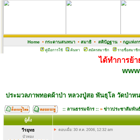
Home
•
กระดานสนทนา
•
สมาธิ
•
สติปัฏฐาน
•
กฎแห่งก
คู่มือการใช้
ค้นหา
สมัครสมาชิก
รายชื่อสมาชิก
ได้ทำการย้าย
www.
ประมวลภาพทอดผ้าป่า หลวงปู่สอ พันธุโล วัดป่า
:: ลานธรรมจักร ::
»
ข่าวประชาสัมพันธ
ผู้ตั้ง
วีรยุทธ
ตอบเมื่อ: 30 ส.ค. 2006, 12:32 am
บัวทอง