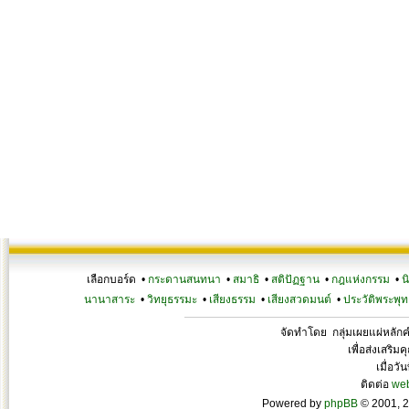
เลือกบอร์ด •
กระดานสนทนา
•
สมาธิ
•
สติปัฏฐาน
•
กฎแห่งกรรม
•
น
นานาสาระ
•
วิทยุธรรมะ
•
เสียงธรรม
•
เสียงสวดมนต์
•
ประวัติพระพุท
จัดทำโดย กลุ่มเผยแผ่หลั
เพื่อส่งเสริ
เมื่อวั
ติดต่อ
we
Powered by
phpBB
© 2001, 2