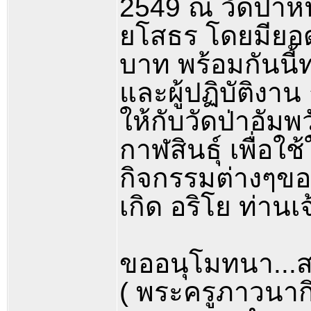
2549 ณ วัดป่าห
ยโสธร โดยมียอดร
บาท พร้อมกันนี้
และผู้ปฏิบัติงา
ให้กับวัดป่าอัมพ
กาฬสินธุ์ เพื่อ
กิจกรรมต่างๆขอ
เกิด อริโย ท่านเจ
ขออนุโมทนา...ส
( พระครูภาวนากิ