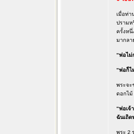
เมื่อท่
ปรามหรื
ครั้งหน
มากลายเ
"พ่อไม่
"พ่อก็ไ
พระจะชก
ดอกไม้ 
"พ่อเจ้
ฉันเถิด
พระ 2 ร