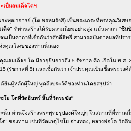
จะเป็นสมเด็จโตฯ
ระพุฒาจารย์ (โต พรหมรังสี) เป็นพระเถระที่ทรงคุณวิเศษ
เด็จ"
ที่ท่านสร้างได้รับความนิยมอย่างสูง แม้นคาถา
"ชิน
นเป็นคาถาที่เชื่อกันว่าศักดิ์สิทธิ์ สามารถบันดาลผลที่ปรารถ
่งคุณวิเศษของท่านนั่นเอง
คุณสมเด็จฯ โต มีอายุยืนยาวถึง 5 รัชกาล คือ เกิดใน พ.ศ. 2
15 (รัชกาลที่ 5) และเชื่อกันว่า เจ้าประคุณเป็นเชื้อพระวงศ์
้ยินผู้หลักผู้ใหญ่ พูดถึงประวัติของท่านโดยสรุปว่า
ไชโย โตที่วัดอินทร์ สิ้นที่วัดระฆัง"
นั้น ท่านจึงสร้างพระพุทธรูปองค์ใหญ่ๆ ในสถานที่ที่ท่านเกี่ยว
 "โต" ของท่าน เช่นที่วัดเกตุไชโย อ่างทอง, หลวงพ่อโต วัด