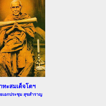
วาทะสมเด็จโตฯ
อยเอกประชุม สุขสำราญ