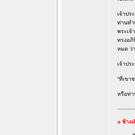
เจ้าประ
ท่านทำแ
พระเจ้า
ทรงอภิน
หมด ว่า
เจ้าปร
"ที่เขา
หรือท่าน
...........
๐ ช้าง