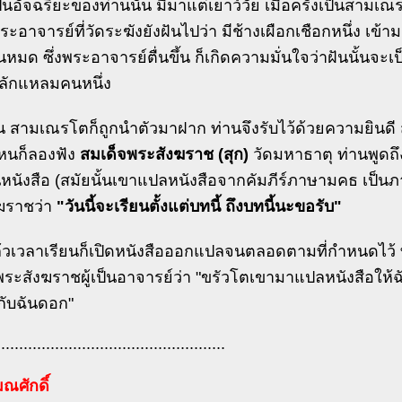
นอัจฉริยะของท่านนั้น มีมาแต่เยาว์วัย เมื่อครั้งเป็นสามเณ
ระอาจารย์ที่วัดระฆังยังฝันไปว่า มีช้างเผือกเชือกหนึ่ง เข้
หมด ซึ่งพระอาจารย์ตื่นขึ้น ก็เกิดความมั่นใจว่าฝันนั้นจะเป็น
ักแหลมคนหนึ่ง
ขึ้น สามเณรโตก็ถูกนำตัวมาฝาก ท่านจึงรับไว้ด้วยความยินด
นก็ลองฟัง
สมเด็จพระสังฆราช (สุก)
วัดมหาธาตุ ท่านพูดถึ
หนังสือ (สมัยนั้นเขาแปลหนังสือจากคัมภีร์ภาษามคธ เป็นภ
ฆราชว่า
"วันนี้จะเรียนตั้งแต่บทนี้ ถึงบทนี้นะขอรับ"
้วเวลาเรียนก็เปิดหนังสือออกแปลจนตลอดตามที่กำหนดไว้ ท่
ระสังฆราชผู้เป็นอาจารย์ว่า "ขรัวโตเขามาแปลหนังสือให้ฉั
กับฉันดอก"
...................................................
ณศักดิ์