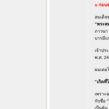
๐ ก่อน
สมเด็จพ
"พระสม
ภาวนา จ
บารมีแห
เจ้าประ
พ.ศ. 24
ผมเคยได
"เกิดที่
เพราะฉะ
กับชื่อ
เป็นต้น