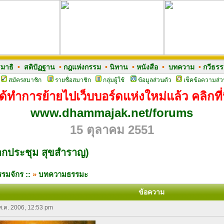
มาธิ
•
สติปัฏฐาน
•
กฎแห่งกรรม
•
นิทาน
•
หนังสือ
•
บทความ
•
กวีธร
สมัครสมาชิก
รายชื่อสมาชิก
กลุ่มผู้ใช้
ข้อมูลส่วนตัว
เช็คข้อความส่ว
ด้ทำการย้ายไปเว็บบอร์ดแห่งใหม่แล้ว คลิกที่น
www.dhammajak.net/forums
15 ตุลาคม 2551
เอกประชุม สุขสำราญ)
รมจักร ::
»
บทความธรรมะ
ข้อความ
 ส.ค. 2006, 12:53 pm