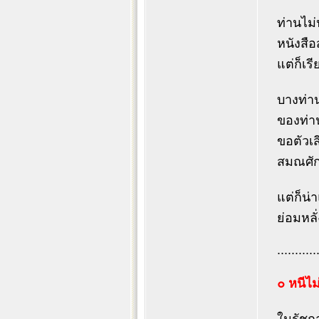
ท่านไม่
หนังสื
แต่ก็เ
บางท่า
ของท่า
ขอตัวเส
สมณศักด
แต่ก็น
ย่อมหลั
...........
๐ หนีไม