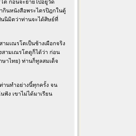
รโต ก่อนจะย้ายไปอยู่วัด
ามากินหนังสือพระไตรปิฎกในตู้
นิมิตว่าท่านจะได้ศิษย์ที่
ี สามเณรโตเป็นช้างเผือกจริง
งสามเณรโตดูก็ได้ว่า ก่อน
าษาไทย) ท่านก็ทูลสมเด็จ
านทำอย่างนี้ทุกครั้ง จน
นฟัง เขาไม่ได้มาเรียน