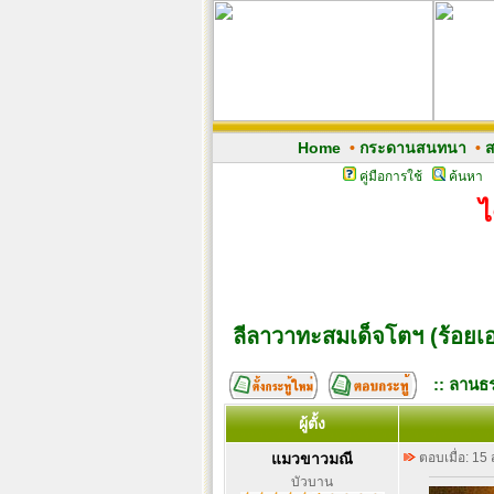
Home
•
กระดานสนทนา
•
ส
คู่มือการใช้
ค้นหา
ไ
ลีลาวาทะสมเด็จโตฯ (ร้อย
:: ลานธร
ผู้ตั้ง
แมวขาวมณี
ตอบเมื่อ: 15
บัวบาน