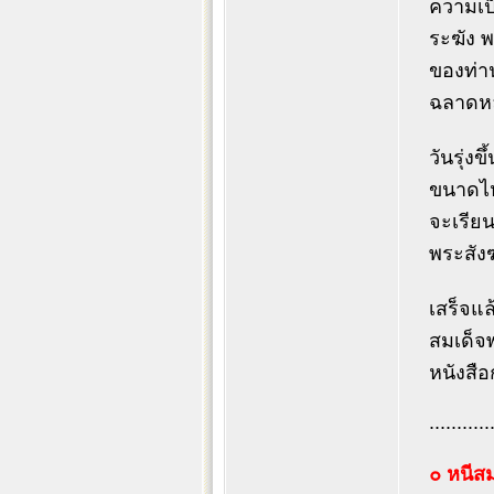
ความเป็
ระฆัง พ
ของท่าน
ฉลาดหล
วันรุ่ง
ขนาดไห
จะเรียน
พระสัง
เสร็จแล
สมเด็จพ
หนังสือ
...........
๐ หนีสม