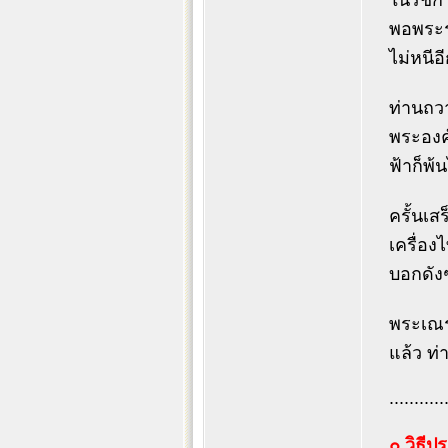
ในรัชกา
พอพระรา
ไม่หนีอี
ท่านถวา
พระองค์
ฟ้าก็พ้
ครั้นเ
เครื่อง
บอกดังๆ
พระเณร 
แล้ว ท่า
...........
๐ วิธี