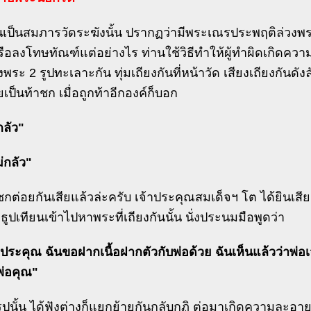
านเป็นสมภารวัดระฆังนั้น ปรากฏว่ามีพระเณรประพฤติล่วงพระ
อลงโทษทัณฑ์แต่อย่างไร ท่านใช้วิธีทำให้ผู้ทำผิดเกิดควา
ึ่งพระ 2 รูปทะเลาะกัน ทุ่มเถียงกันที่หน้าวัด เสียงเถียงกันดั
ป็นท้าชก เมื่อถูกท้าอีกองค์ก็บอก
กลัว"
ม่กลัว"
ต่อยกันเสียแล้วล่ะครับ เจ้าประคุณสมเด็จฯ โต ได้ยินเสียง
ธูปเทียนเข้าไปหาพระที่เถียงกันนั้น นั่งประนมมือพูดว่า
าประคุณ ฉันขอฝากเนื้อฝากตัวกับพ่อด้วย ฉันเห็นแล้วว่าพ่อเจ
พ่อคุณ"
ูปนั้น ได้ฟังต่างก็แยกย้ายกันกลับกุฏิ ต่อมาเกิดความละอ