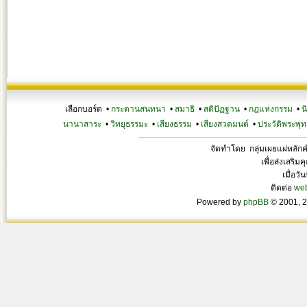
เลือกบอร์ด •
กระดานสนทนา
•
สมาธิ
•
สติปัฏฐาน
•
กฎแห่งกรรม
•
น
นานาสาระ
•
วิทยุธรรมะ
•
เสียงธรรม
•
เสียงสวดมนต์
•
ประวัติพระพุท
จัดทำโดย กลุ่มเผยแผ่หลั
เพื่อส่งเสริ
เมื่อวั
ติดต่อ
we
Powered by
phpBB
© 2001, 2