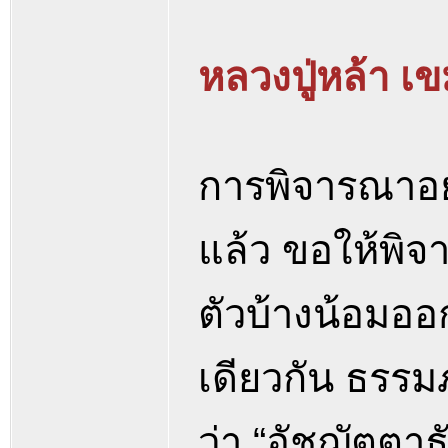
หลวงปู่หล้า เ
การพิจารณาอย่า
แล้ว ขอให้พิจ
ตัวบ้างน้อมอ
เดียวกัน ธรรม
ว่า “อัชฌัตต