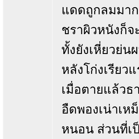
แดดถูกลมมากๆ ก
ชราผิวหนังก็จะ
ทั้งยังเหี่ยวย
หลังโก่งเรียว
เมื่อตายแล้วธ
อืดพองเน่าเหม
หนอน ส่วนที่เ