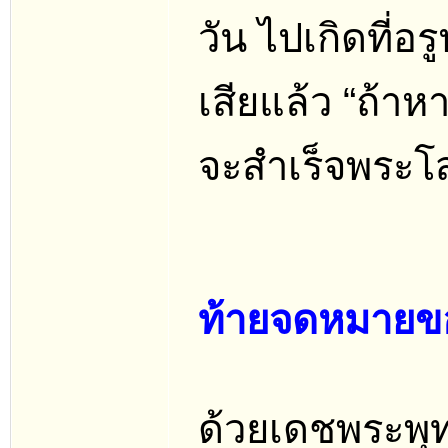
วัน ไปเกิดที่อ
เสียแล้ว “ถ้าห
จะสำเร็จพระโ
ท้ายจดหมายขอ
ด้วยเดชพระพุ