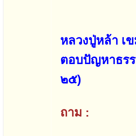
หลวงปู่หล้า เ
ตอบปัญหาธรรมแ
๒๕)
ถาม :