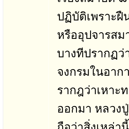
ปฏิบัติเพราะฝื
หรืออุปจารสมา
บางทีปรากฏว่า
จงกรมในอากา
รากฎว่าเหาะท
ออกมา หลวงปู่
ถือว่าสิ่งเหล่าน