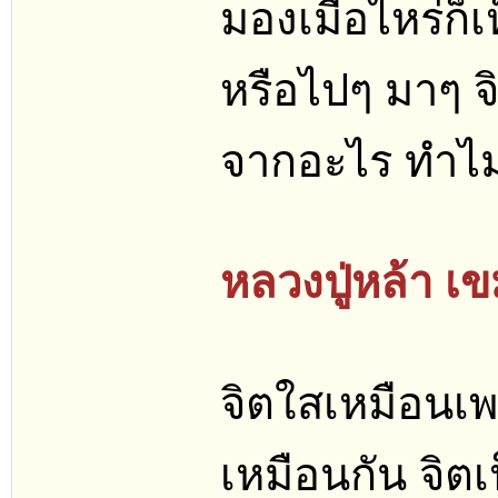
มองเมื่อไหร่ก็เ
หรือไปๆ มาๆ 
จากอะไร ทำไมเ
หลวงปู่หล้า เ
จิตใสเหมือนเพช
เหมือนกัน จิตเ