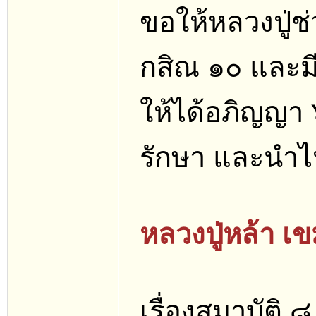
ขอให้หลวงปู่ช
กสิณ ๑๐ และมีว
ให้ได้อภิญญา 
รักษา และนำไ
หลวงปู่หล้า เ
เรื่องสมาบัติ ๘