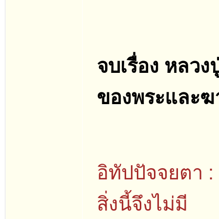
จบเรื่อง หลวง
ของพระและฆาร
อิทัปปัจจยตา : เมื่
สิ่งนี้จึงไม่มี