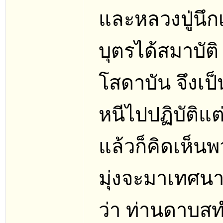
และหลวงปู่นึก
บุตรได้สมาบัติ
โสดาบัน จึงเป็
หนีไปปฏิบัติแต่
แล้วก็คิดเห็
มุ่งจะมาเทศน
ว่า ท่านดาบสท