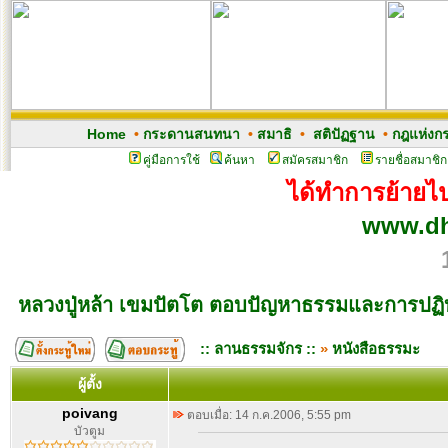
Home
•
กระดานสนทนา
•
สมาธิ
•
สติปัฏฐาน
•
กฎแห่งก
คู่มือการใช้
ค้นหา
สมัครสมาชิก
รายชื่อสมาชิก
ได้ทำการย้ายไปเ
www.dh
หลวงปู่หล้า เขมปัตโต ตอบปัญหาธรรมและการปฏิบ
:: ลานธรรมจักร ::
»
หนังสือธรรมะ
ผู้ตั้ง
poivang
ตอบเมื่อ: 14 ก.ค.2006, 5:55 pm
บัวตูม