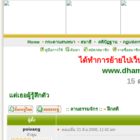
Home
•
กระดานสนทนา
•
สมาธิ
•
สติปัฏฐาน
•
กฎแห่งก
คู่มือการใช้
ค้นหา
สมัครสมาชิก
รายชื่อสมาชิก
ได้ทำการย้ายไปเว็บ
www.dham
15 
แด่เธอผู้รู้สึกตัว
:: ลานธรรมจักร ::
»
ฝึกสติ
ผู้ตั้ง
poivang
ตอบเมื่อ: 21 มิ.ย.2006, 11:42 am
บัวตูม