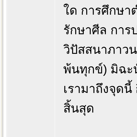
ใด การศึกษา
รักษาศีล การ
วิปัสสนาภาวนา
พ้นทุกข์) มิฉะนั
เรามาถึงจุดนี้ 
สิ้นสุด