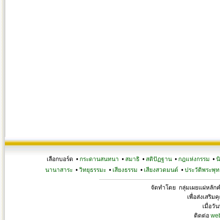
เลือกบอร์ด •
กระดานสนทนา
•
สมาธิ
•
สติปัฏฐาน
•
กฎแห่งกรรม
•
น
นานาสาระ
•
วิทยุธรรมะ
•
เสียงธรรม
•
เสียงสวดมนต์
•
ประวัติพระพุท
จัดทำโดย กลุ่มเผยแผ่หลั
เพื่อส่งเสริ
เมื่อวั
ติดต่อ
we