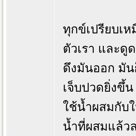
ทุกข์เปรียบเห
ตัวเรา และดู
ดึงมันออก มันก
เจ็บปวดยิ่งขึ้
ใช้น้ำผสมกับ
น้ำที่ผสมแล้ว