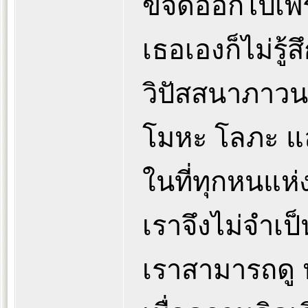
ขจัดออกไปเพรา
เธอเองก็ไม่รู
วิปัสสนาภาว
โมหะ โลภะ แ
ในที่ทุกหนแห่
เราจึงไม่จำเป
เราสามารถดู 